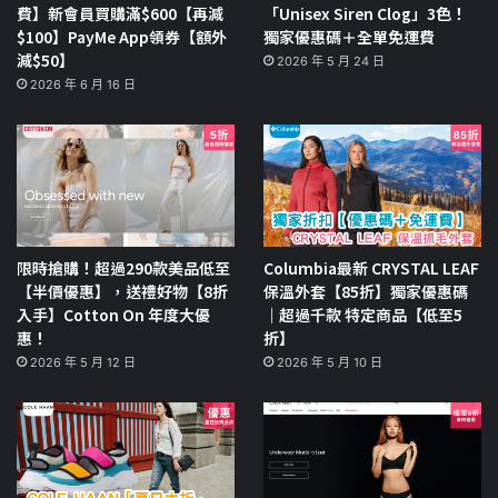
費】新會員買購滿$600【再減
「Unisex Siren Clog」3色！
$100】PayMe App領券【額外
獨家優惠碼＋全單免運費
減$50】
2026 年 5 月 24 日
2026 年 6 月 16 日
限時搶購！超過290款美品低至
Columbia最新 CRYSTAL LEAF
【半價優惠】，送禮好物【8折
保溫外套【85折】獨家優惠碼
入手】Cotton On 年度大優
｜超過千款 特定商品【低至5
惠！
折】
2026 年 5 月 12 日
2026 年 5 月 10 日