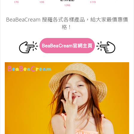
BeaBeaCream 搜羅各式各樣產品，給大家最價惠價
格！