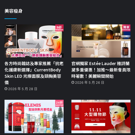
美容瘦身
各方時尚雜誌及專家推薦「抗老
官網獨家 Estée Lauder 雅詩蘭
化護膚新選擇」CurrentBody
黛多重優惠！加推～最新會員限
Skin LED 光療面膜及頸胸美容
時著數！美麗瞬間開始
儀
2026 年 5 月 26 日
2026 年 5 月 28 日