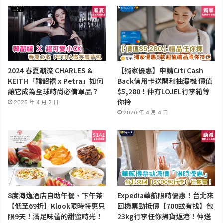
2024 春夏潮流 CHARLES &
【獨家優惠】申請Citi Cash
KEITH「韓韶禧 x Petra」如何
Back信用卡送開利抽濕機 價值
讓它成為全球時尚必備單品？
$5,280！仲有LOJEL行李箱等
你拎
2026 年 4 月 2 日
2026 年 4 月 4 日
8度海逸酒店自助午餐、下午茶
Expedia華航限時優惠！台北來
【低至69折】Klook限時特惠只
回機票勁抵價【700蚊有找】包
限9天！滿足味蕾的甜蜜時光！
23kg行李任你掃貨返港！仲送