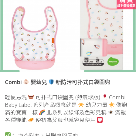
Combi
嬰幼兒
新防污可扑式口袋圍兜
輕便易洗
可扑式口袋圍兜 (熱氣球版)
Combi
Baby Label 系列產品概念就是
幼兒力量
像飽
滿的寶寶一樣
此系列以線條及色彩見稱
滿載
各種機能
使初為父母也感容易使用
汙垢不附著、易脫落的表面