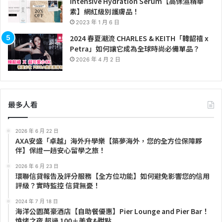
Intensive Hydration Serum【高保濕精華
素】網紅級別護膚品！
2023 年 1 月 6 日
2024 春夏潮流 CHARLES & KEITH「韓韶禧 x
Petra」如何讓它成為全球時尚必備單品？
2026 年 4 月 2 日
最多人看
2026 年 6 月 22 日
AXA安盛「卓越」海外升學樂【築夢海外，您的全方位保障夥
伴】保證一趟安心留學之旅！
2026 年 6 月 23 日
環聯信貸報告及評分服務【全方位功能】如何避免影響您的信用
評級？實時監控 信貸無憂！
2024 年 7 月 18 日
海洋公園萬豪酒店【自助餐優惠】Pier Lounge and Pier Bar！
燒烤之夜 超過 100＋美食&甜點