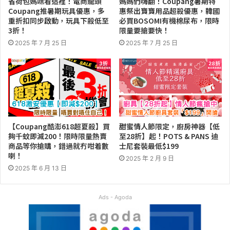
省荷包媽咪看這裡！電商龍頭
媽媽們嗨翻！Coupang暑期特
Coupang推暑期玩具優惠，多
惠祭出寶寶用品超殺優惠，韓國
重折扣同步啟動，玩具下殺低至
必買BOSOMI有機棉尿布，限時
3折！
限量要搶要快！
2025 年 7 月 25 日
2025 年 7 月 25 日
【Coupang酷澎618超夏殺】買
甜蜜情人節限定，廚房神器【低
夠千蚊即減200！限時限量熱賣
至28折】起！POTS & PANS 迪
商品等你搶購，錯過就冇咁着數
士尼套裝最低$199
喇！
2025 年 2 月 9 日
2025 年 6 月 13 日
Ads - Agoda