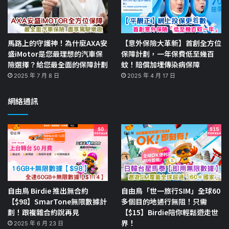
馬路上的守護神！為什麼AXA安
【意外保險大革新】首創全方位
盛iMotor是您最理想的汽車保
保障計劃，一年保費低至幾百
險選擇？給您最全面的保障計劃
蚊！賠償加埋傳染病保障
2025 年 7 月 8 日
2025 年 4 月 17 日
網絡通訊
自由鳥 Birdie 推出無合約
自由鳥「世一旅行SIM」全球60
【$98】SmarTone無限數據計
多個目的地通行無阻！只需
劃！跟複雜合約說再見
【$15】Birdie陪你輕鬆遊走世
界！
2025 年 6 月 23 日