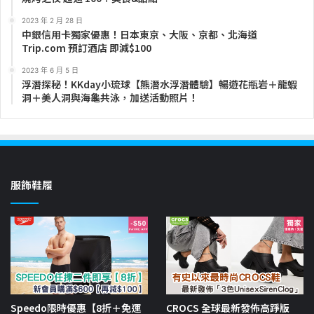
2023 年 2 月 28 日
中銀信用卡獨家優惠！日本東京、大阪、京都、北海道
Trip.com 預訂酒店 即減$100
2023 年 6 月 5 日
浮潛探秘！KKday小琉球【熊潛水浮潛體驗】暢遊花瓶岩＋龍蝦
洞＋美人洞與海龜共泳，加送活動照片！
服飾鞋履
Speedo限時優惠【8折＋免運
CROCS 全球最新發佈高踭版