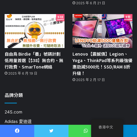
2025 年 6 月 21 日
自由鳥 Birdie「養」號碼計劃
Lenovo【震撼價】Legion、
低用量首選【$38】無合約、無
Yoga、ThinkPad等系列最強優
行政費、SmarTone網絡
惠勁減5000元！SSD/RAM 8折
升級！
2025 年 6 月 19 日
2025 年 2 月 17 日
品牌分類
24S.com
Adidas 愛迪達
香港中文
Agoda
Facebook
推特
WhatsApp
電報