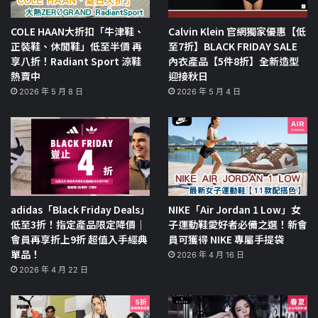
COLE HAAN大折扣「牛津鞋、
Calvin Klein 官網獨家優惠【低
正裝鞋、休閒鞋」低至半價 再
至7折】BLACK FRIDAY SALE
享八折！Radiant Sport 涼鞋
內衣產品【5件8折】全新造型
熱賣中
迎接秋日
2026 年 5 月 8 日
2026 年 5 月 4 日
adidas「Black Friday Deals」
NIKE「Air Jordan 1 Low」女
低至3折！指定產品限定降價｜
子運動鞋愛好者必備之選！新會
會員再享折上9折 超值入手經典
員可獲得 NIKE 專屬手提袋
單品！
2026 年 4 月 16 日
2026 年 4 月 22 日