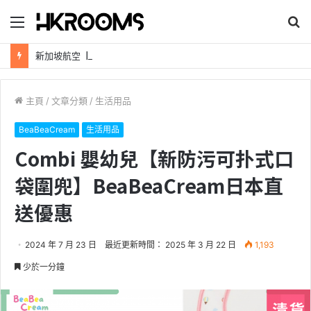
目
搜
錄
尋
新加坡航空【2026年全球航線大優惠】樟宜機場世界級設施帶您環遊世界！
主頁
/
文章分類
/
生活用品
BeaBeaCream
生活用品
Combi 嬰幼兒【新防污可扑式口
袋圍兜】BeaBeaCream日本直
送優惠
2024 年 7 月 23 日
最近更新時間： 2025 年 3 月 22 日
1,193
少於一分鐘