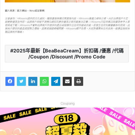
2025年最新【BeaBeaCream】折扣碼 /優惠 /代碼
/Coupon /Discount /Promo Code
Coupang