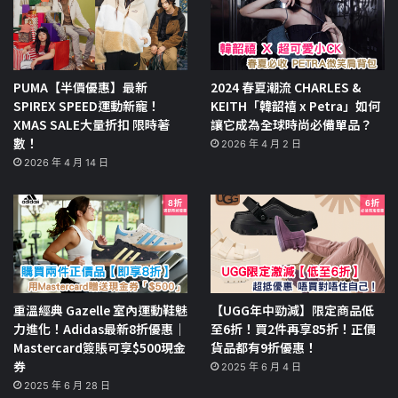
PUMA【半價優惠】最新
2024 春夏潮流 CHARLES &
SPIREX SPEED運動新寵！
KEITH「韓韶禧 x Petra」如何
XMAS SALE大量折扣 限時著
讓它成為全球時尚必備單品？
數！
2026 年 4 月 2 日
2026 年 4 月 14 日
重溫經典 Gazelle 室內運動鞋魅
【UGG年中勁減】限定商品低
力進化！Adidas最新8折優惠｜
至6折！買2件再享85折！正價
Mastercard簽賬可享$500現金
貨品都有9折優惠！
券
2025 年 6 月 4 日
2025 年 6 月 28 日