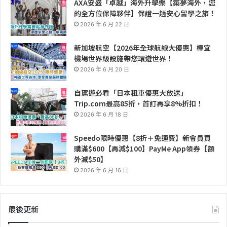
AXA安盛「卓越」海外升學樂【築夢海外，您
的全方位保障夥伴】保證一趟安心留學之旅！
2026 年 6 月 22 日
新加坡航空【2026年全球航線大優惠】樟宜
機場世界級設施帶您環遊世界！
2026 年 6 月 20 日
自駕遊必看「日本租車優惠大放送」
Trip.com最高85折，首訂再享8%折扣！
2026 年 6 月 18 日
Speedo限時優惠【8折＋免運費】新會員買
購滿$600【再減$100】PayMe App領券【額
外減$50】
2026 年 6 月 16 日
最後更新