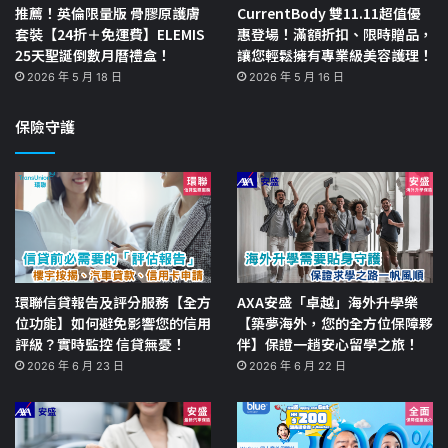
推薦！英倫限量版 骨膠原護膚
CurrentBody 雙11.11超值優
套裝【24折＋免運費】ELEMIS
惠登場！滿額折扣、限時贈品，
25天聖誕倒數月曆禮盒！
讓您輕鬆擁有專業級美容護理！
2026 年 5 月 18 日
2026 年 5 月 16 日
保險守護
環聯信貸報告及評分服務【全方
AXA安盛「卓越」海外升學樂
位功能】如何避免影響您的信用
【築夢海外，您的全方位保障夥
評級？實時監控 信貸無憂！
伴】保證一趟安心留學之旅！
2026 年 6 月 23 日
2026 年 6 月 22 日