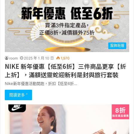
服飾鞋履
room
2025 年 1 月 10 日
1,970
NIKE 新年優惠【低至6折】三件商品更享【折
上折】，滿額送靈蛇迎新利是封與旅行套裝
Nike新年優惠活動開跑，折扣【低至6折…
閱讀更多 ”