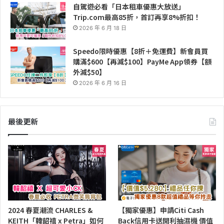
自駕遊必看「日本租車優惠大放送」
Trip.com最高85折，首訂再享8%折扣！
2026 年 6 月 18 日
Speedo限時優惠【8折＋免運費】新會員買
購滿$600【再減$100】PayMe App領券【額
外減$50】
2026 年 6 月 16 日
最後更新
2024 春夏潮流 CHARLES &
【獨家優惠】申請Citi Cash
KEITH「韓韶禧 x Petra」如何
Back信用卡送開利抽濕機 價值