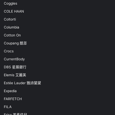
Coggles
COLE HAAN
Coltorti
Columbia
Cotton On
Coupang 酷澎
Crocs
CurrentBody
DBS 星展銀行
Elemis 艾麗美
Estée Lauder 雅詩蘭黛
Expedia
FARFETCH
FILA
Friso 美素佳兒