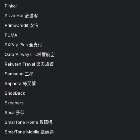
Pinkoi
Pizza Hut 必勝客
PrimeCredit 安信
PUMA
PXPay Plus 全支付
QatarAirways 卡塔爾航空
Rakuten Travel 樂天旅遊
Samsung 三星
Sephora 絲芙蘭
ShopBack
Skechers
Sasa 莎莎
SmarTone Home 數碼通
SmarTone Mobile 數碼通