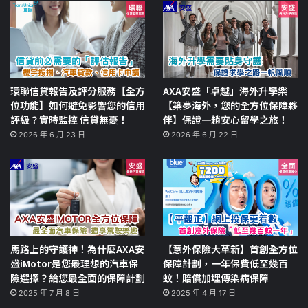
環聯信貸報告及評分服務【全方
AXA安盛「卓越」海外升學樂
位功能】如何避免影響您的信用
【築夢海外，您的全方位保障夥
評級？實時監控 信貸無憂！
伴】保證一趟安心留學之旅！
2026 年 6 月 23 日
2026 年 6 月 22 日
馬路上的守護神！為什麼AXA安
【意外保險大革新】首創全方位
盛iMotor是您最理想的汽車保
保障計劃，一年保費低至幾百
險選擇？給您最全面的保障計劃
蚊！賠償加埋傳染病保障
2025 年 7 月 8 日
2025 年 4 月 17 日