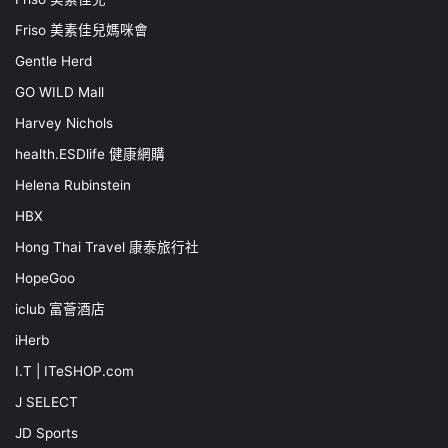
Friso 美素佳兒媽咪會
Gentle Herd
GO WILD Mall
Harvey Nichols
health.ESDlife 健康網購
Helena Rubinstein
HBX
Hong Thai Travel 康泰旅行社
HopeGoo
iclub 富薈酒店
iHerb
I.T | ITeSHOP.com
J SELECT
JD Sports