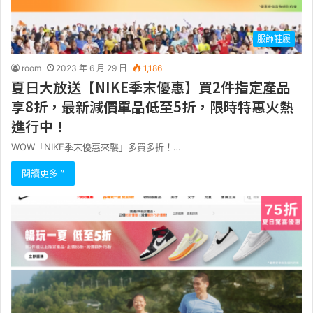
服飾鞋履
room
2023 年 6 月 29 日
1,186
夏日大放送【NIKE季末優惠】買2件指定產品
享8折，最新減價單品低至5折，限時特惠火熱
進行中！
WOW「NIKE季末優惠來襲」多買多折！…
閱讀更多 ”