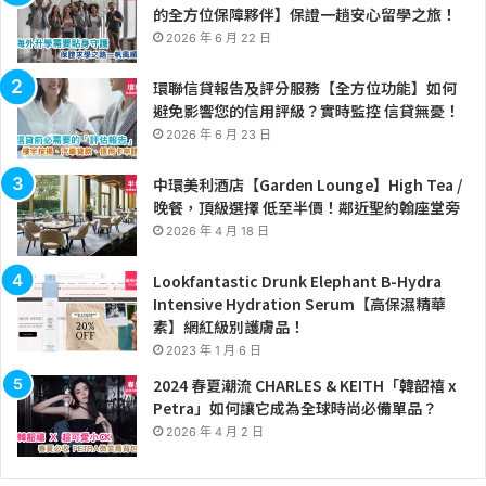
的全方位保障夥伴】保證一趟安心留學之旅！
2026 年 6 月 22 日
環聯信貸報告及評分服務【全方位功能】如何
避免影響您的信用評級？實時監控 信貸無憂！
2026 年 6 月 23 日
中環美利酒店【Garden Lounge】High Tea /
晚餐，頂級選擇 低至半價！鄰近聖約翰座堂旁
2026 年 4 月 18 日
Lookfantastic Drunk Elephant B-Hydra
Intensive Hydration Serum【高保濕精華
素】網紅級別護膚品！
2023 年 1 月 6 日
2024 春夏潮流 CHARLES & KEITH「韓韶禧 x
Petra」如何讓它成為全球時尚必備單品？
2026 年 4 月 2 日