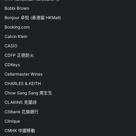
Bobbi Brown
Bonjour 卓悅 (香港貓 HKMall)
Booking.com
Calvin Klein
CASIO
CDFP 正德防火
CDKeys
Cellarmaster Wines
CHARLES & KEITH
Chow Sang Sang 周生生
CLARINS 克蘭詩
Citibank 花旗銀行
Clinique
CMHK 中國移動