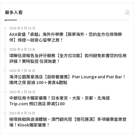
最多人看
2026 年 6 月 22 日
AXA安盛「卓越」海外升學樂【築夢海外，您的全方位保障夥
伴】保證一趟安心留學之旅！
2026 年 6 月 23 日
環聯信貸報告及評分服務【全方位功能】如何避免影響您的信用
評級？實時監控 信貸無憂！
2024 年 7 月 18 日
海洋公園萬豪酒店【自助餐優惠】Pier Lounge and Pier Bar！
燒烤之夜 超過 100＋美食&甜點
2023 年 2 月 28 日
中銀信用卡獨家優惠！日本東京、大阪、京都、北海道
Trip.com 預訂酒店 即減$100
2023 年 8 月 15 日
極限挑戰與浪漫體驗，澳門觀光塔【煙花匯演】多項優惠套票登
場！Klook獨家優惠！