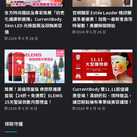
各方時尚雜誌及專家推薦「抗老
官網獨家 Estée Lauder 雅詩蘭
化護膚新選擇」CurrentBody
黛多重優惠！加推～最新會員限
Skin LED 光療面膜及頸胸美容
時著數！美麗瞬間開始
儀
2026 年 5 月 26 日
2026 年 5 月 28 日
推薦！英倫限量版 骨膠原護膚
CurrentBody 雙11.11超值優
套裝【24折＋免運費】ELEMIS
惠登場！滿額折扣、限時贈品，
25天聖誕倒數月曆禮盒！
讓您輕鬆擁有專業級美容護理！
2026 年 5 月 18 日
2026 年 5 月 16 日
保險守護