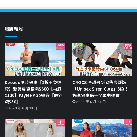
服飾鞋履
Speedo限時優惠【8折＋免運
CROCS 全球最新發佈高踭版
費】新會員買購滿$600【再減
「Unisex Siren Clog」3色！
$100】PayMe App領券【額外
獨家優惠碼＋全單免運費
減$50】
2026 年 5 月 24 日
2026 年 6 月 16 日