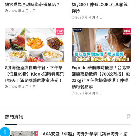
讓它成為全球時尚必備單品？
$5,280！仲有LOJEL行李箱等
你拎
2026 年 4 月 2 日
2026 年 4 月 4 日
8度海逸酒店自助午餐、下午茶
Expedia華航限時優惠！台北來
【低至69折】Klook限時特惠只
回機票勁抵價【700蚊有找】包
限9天！滿足味蕾的甜蜜時光！
23kg行李任你掃貨返港！仲送
精緻餐點添
2026 年 4 月 6 日
2026 年 4 月 8 日
熱門資訊
AXA安盛「卓越」海外升學樂【築夢海外，您