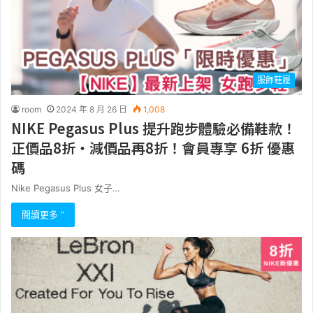
服飾鞋履
room
2024 年 8 月 26 日
1,008
NIKE Pegasus Plus 提升跑步體驗必備鞋款！
正價品8折・減價品再8折！會員專享 6折 優惠
碼
Nike Pegasus Plus 女子…
閱讀更多 ”