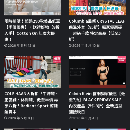
限時搶購！超過290款美品低至
Columbia最新 CRYSTAL LEAF
【半價優惠】，送禮好物【8折
保溫外套【85折】獨家優惠碼
入手】Cotton On 年度大優
｜超過千款 特定商品【低至5
惠！
折】
2026 年 5 月 12 日
2026 年 5 月 10 日
COLE HAAN大折扣「牛津鞋、
Calvin Klein 官網獨家優惠【低
正裝鞋、休閒鞋」低至半價 再
至7折】BLACK FRIDAY SALE
享八折！Radiant Sport 涼鞋
內衣產品【5件8折】全新造型
熱賣中
迎接秋日
2026 年 5 月 8 日
2026 年 5 月 4 日