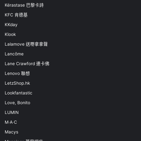
Kérastase 巴黎卡詩
KFC 肯德基
KKday
Klook
Lalamove 送嘢拿拿聲
Lancôme
Lane Crawford 連卡佛
Lenovo 聯想
LetzShop.hk
Lookfantastic
Love, Bonito
LUMIN
M·A·C
Macys