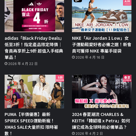
adidas「Black Friday Deals」
NIKE「Air Jordan 1 Low」女
低至3折！指定產品限定降價｜
子運動鞋愛好者必備之選！新會
會員再享折上9折 超值入手經典
員可獲得 NIKE 專屬手提袋
單品！
2026 年 4 月 16 日
2026 年 4 月 22 日
PUMA【半價優惠】最新
2024 春夏潮流 CHARLES &
SPIREX SPEED運動新寵！
KEITH「韓韶禧 x Petra」如何
XMAS SALE大量折扣 限時著
讓它成為全球時尚必備單品？
數！
2026 年 4 月 2 日