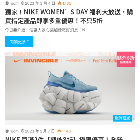
room
2023 年 3 月 4 日
1,135
獨家！NIKE WOMEN’S DAY 福利大放送，購
買指定產品即享多重優惠！不只5折
今日要介紹一個讓大家心跳加速嘅好消息！N…
閱讀更多 ”
服飾鞋履
room
2023 年 2 月 7 日
1,140
NIKE 買滿2件【額外8折】極限優惠！全新