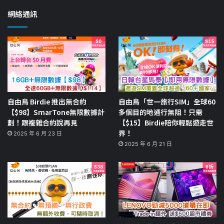
網絡通訊
自由鳥 Birdie 推出無合約
自由鳥「世一旅行SIM」全球60
【$98】SmarTone無限數據計
多個目的地通行無阻！只需
劃！跟複雜合約說再見
【$15】Birdie陪你輕鬆遊走世
界！
2025 年 6 月 23 日
2025 年 6 月 21 日