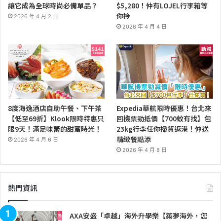
讓它成為全球時尚必備單品？
$5,280！仲有LOJEL行李箱等
你拎
2026 年 4 月 2 日
2026 年 4 月 4 日
8度海逸酒店自助午餐、下午茶
Expedia華航限時優惠！台北來
【低至69折】Klook限時特惠只
回機票勁抵價【700蚊有找】包
限9天！滿足味蕾的甜蜜時光！
23kg行李任你掃貨返港！仲送
精緻餐點添
2026 年 4 月 6 日
2026 年 4 月 8 日
熱門資訊
AXA安盛「卓越」海外升學樂【築夢海外，您