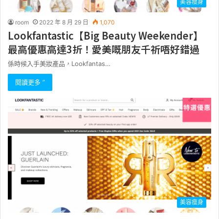
美容瘦身
room
2022 年 8 月 29 日
1,070
Lookfantastic【Big Beauty Weekender】
最高優惠高達3折！愛美嘅朋友千祈唔好錯過
係時候入手美妝產品，Lookfantas…
閱讀更多 ”
美容瘦身