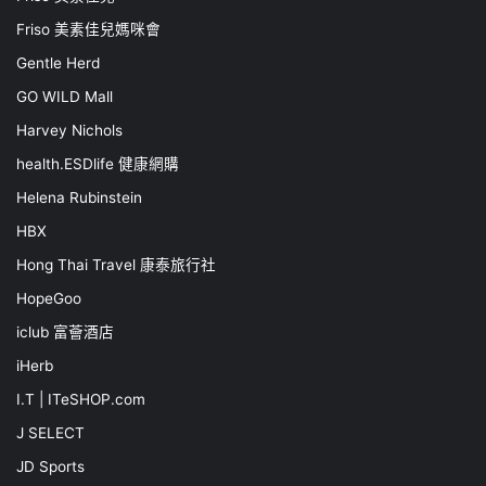
Friso 美素佳兒媽咪會
Gentle Herd
GO WILD Mall
Harvey Nichols
health.ESDlife 健康網購
Helena Rubinstein
HBX
Hong Thai Travel 康泰旅行社
HopeGoo
iclub 富薈酒店
iHerb
I.T | ITeSHOP.com
J SELECT
JD Sports