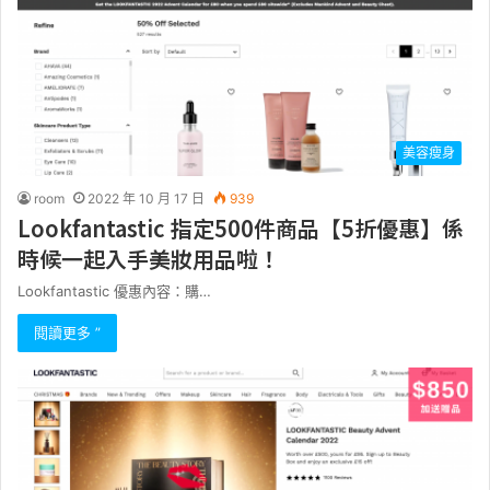
美容瘦身
room
2022 年 10 月 17 日
939
Lookfantastic 指定500件商品【5折優惠】係
時候一起入手美妝用品啦！
Lookfantastic 優惠內容：購…
閱讀更多 ”