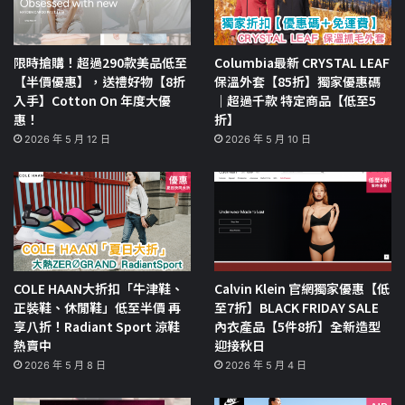
限時搶購！超過290款美品低至
Columbia最新 CRYSTAL LEAF
【半價優惠】，送禮好物【8折
保溫外套【85折】獨家優惠碼
入手】Cotton On 年度大優
｜超過千款 特定商品【低至5
惠！
折】
2026 年 5 月 12 日
2026 年 5 月 10 日
COLE HAAN大折扣「牛津鞋、
Calvin Klein 官網獨家優惠【低
正裝鞋、休閒鞋」低至半價 再
至7折】BLACK FRIDAY SALE
享八折！Radiant Sport 涼鞋
內衣產品【5件8折】全新造型
熱賣中
迎接秋日
2026 年 5 月 8 日
2026 年 5 月 4 日