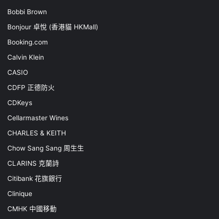
Bobbi Brown
Bonjour 卓悅 (香港貓 HKMall)
Booking.com
Calvin Klein
CASIO
CDFP 正德防火
CDKeys
Cellarmaster Wines
CHARLES & KEITH
Chow Sang Sang 周生生
CLARINS 克蘭詩
Citibank 花旗銀行
Clinique
CMHK 中國移動