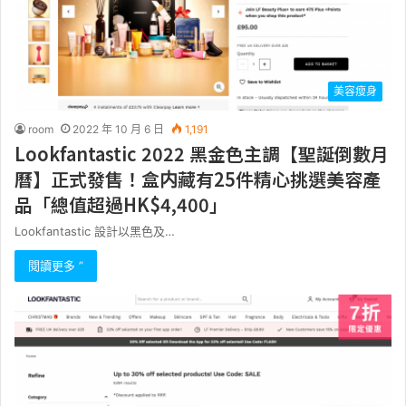
美容瘦身
room
2022 年 10 月 6 日
1,191
Lookfantastic 2022 黑金色主調【聖誕倒數月
曆】正式發售！盒内藏有25件精心挑選美容產
品「總值超過HK$4,400」
Lookfantastic 設計以黑色及…
閱讀更多 ”