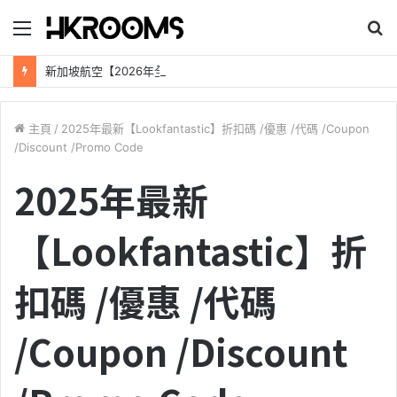
目
錄
新加坡航空【2026年全球航線大優惠】樟宜機場世界級設施帶您環遊世界！
主頁
/
2025年最新【Lookfantastic】折扣碼 /優惠 /代碼 /Coupon
/Discount /Promo Code
2025年最新
【Lookfantastic】折
扣碼 /優惠 /代碼
/Coupon /Discount