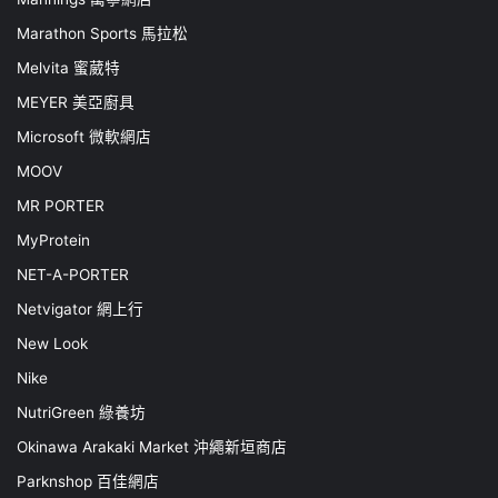
Marathon Sports 馬拉松
Melvita 蜜葳特
MEYER 美亞廚具
Microsoft 微軟網店
MOOV
MR PORTER
MyProtein
NET-A-PORTER
Netvigator 網上行
New Look
Nike
NutriGreen 綠養坊
Okinawa Arakaki Market 沖繩新垣商店
Parknshop 百佳網店