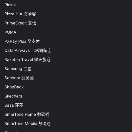
Pinkoi
Pizza Hut 必勝客
PrimeCredit 安信
PUMA
PXPay Plus 全支付
QatarAirways 卡塔爾航空
Rakuten Travel 樂天旅遊
Samsung 三星
Sephora 絲芙蘭
ShopBack
Skechers
Sasa 莎莎
SmarTone Home 數碼通
SmarTone Mobile 數碼通