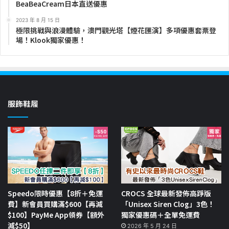
BeaBeaCream日本直送優惠
2023 年 8 月 15 日
極限挑戰與浪漫體驗，澳門觀光塔【煙花匯演】多項優惠套票登
場！Klook獨家優惠！
服飾鞋履
Speedo限時優惠【8折＋免運
CROCS 全球最新發佈高踭版
費】新會員買購滿$600【再減
「Unisex Siren Clog」3色！
$100】PayMe App領券【額外
獨家優惠碼＋全單免運費
減$50】
2026 年 5 月 24 日