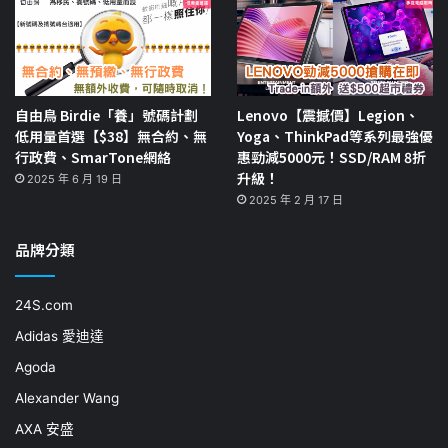
自由鳥 Birdie「養」號碼計劃
Lenovo【震撼價】Legion、
低用量首選【$38】無合約、無
Yoga、ThinkPad等系列最強優
行政費、SmarTone網絡
惠勁減5000元！SSD/RAM 8折
升級！
2025 年 6 月 19 日
2025 年 2 月 17 日
品牌分類
24S.com
Adidas 愛迪達
Agoda
Alexander Wang
AXA 安盛