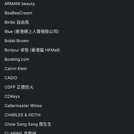
ARMANI beauty
BeaBeaCream
Birdie 自由鳥
Blue (香港網上人壽保險公司)
Bobbi Brown
Bonjour 卓悅 (香港貓 HKMall)
Booking.com
Calvin Klein
CASIO
CDFP 正德防火
CDKeys
Cellarmaster Wines
CHARLES & KEITH
Chow Sang Sang 周生生
CLARINS 克蘭詩