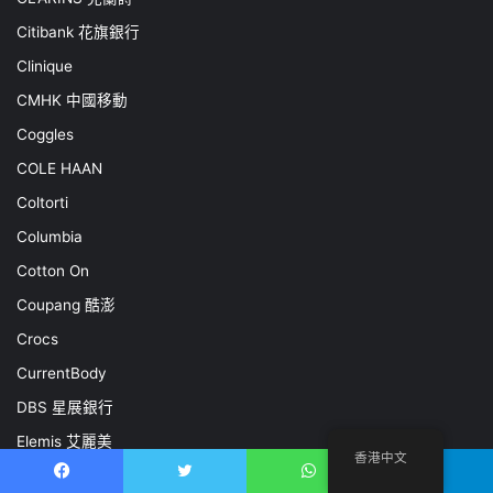
Citibank 花旗銀行
Clinique
CMHK 中國移動
Coggles
COLE HAAN
Coltorti
Columbia
Cotton On
Coupang 酷澎
Crocs
CurrentBody
DBS 星展銀行
Elemis 艾麗美
香港中文
Estée Lauder 雅詩蘭黛
Facebook
推特
WhatsApp
電報