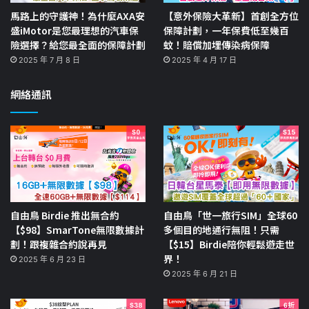
馬路上的守護神！為什麼AXA安
【意外保險大革新】首創全方位
盛iMotor是您最理想的汽車保
保障計劃，一年保費低至幾百
險選擇？給您最全面的保障計劃
蚊！賠償加埋傳染病保障
2025 年 7 月 8 日
2025 年 4 月 17 日
網絡通訊
自由鳥 Birdie 推出無合約
自由鳥「世一旅行SIM」全球60
【$98】SmarTone無限數據計
多個目的地通行無阻！只需
劃！跟複雜合約說再見
【$15】Birdie陪你輕鬆遊走世
界！
2025 年 6 月 23 日
2025 年 6 月 21 日