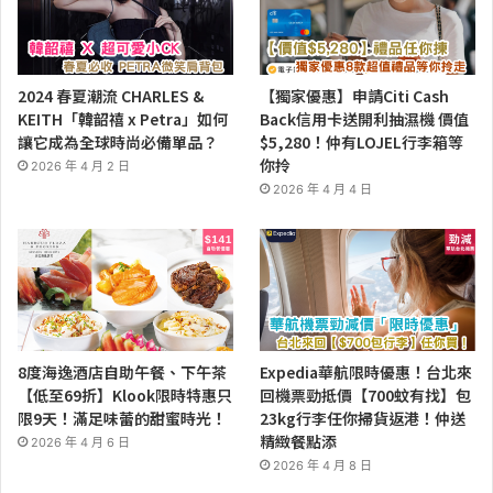
2024 春夏潮流 CHARLES &
【獨家優惠】申請Citi Cash
KEITH「韓韶禧 x Petra」如何
Back信用卡送開利抽濕機 價值
讓它成為全球時尚必備單品？
$5,280！仲有LOJEL行李箱等
你拎
2026 年 4 月 2 日
2026 年 4 月 4 日
8度海逸酒店自助午餐、下午茶
Expedia華航限時優惠！台北來
【低至69折】Klook限時特惠只
回機票勁抵價【700蚊有找】包
限9天！滿足味蕾的甜蜜時光！
23kg行李任你掃貨返港！仲送
精緻餐點添
2026 年 4 月 6 日
2026 年 4 月 8 日