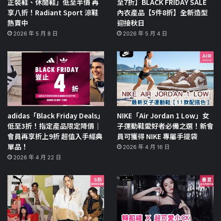
正裝鞋、休閒鞋」低至半價 再
至7折】BLACK FRIDAY SALE
享八折！Radiant Sport 涼鞋
內衣產品【5件8折】全新造型
熱賣中
迎接秋日
2026 年 5 月 8 日
2026 年 5 月 4 日
adidas「Black Friday Deals」
NIKE「Air Jordan 1 Low」女
低至3折！指定產品限定降價｜
子運動鞋愛好者必備之選！新會
會員再享折上9折 超值入手經典
員可獲得 NIKE 專屬手提袋
單品！
2026 年 4 月 16 日
2026 年 4 月 22 日