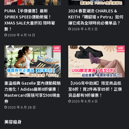
PUMA【半價優惠】最新
2024 春夏潮流 CHARLES &
SPIREX SPEED運動新寵！
KEITH「韓韶禧 x Petra」如何
XMAS SALE大量折扣 限時著
讓它成為全球時尚必備單品？
數！
2026 年 4 月 2 日
2026 年 4 月 14 日
重溫經典 Gazelle 室內運動鞋魅
【UGG年中勁減】限定商品低
力進化！Adidas最新8折優惠｜
至6折！買2件再享85折！正價
Mastercard簽賬可享$500現金
貨品都有9折優惠！
券
2025 年 6 月 4 日
2025 年 6 月 28 日
美容瘦身