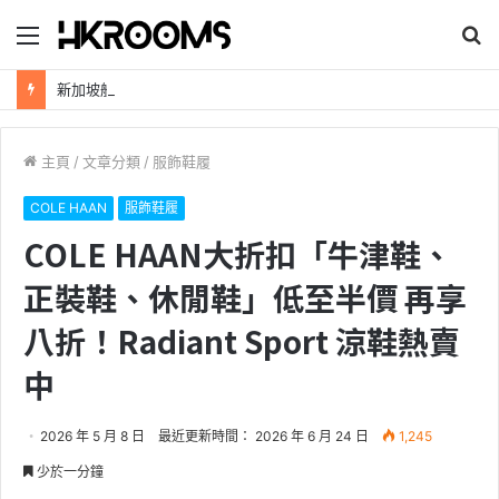
目
搜
錄
尋
新加坡航空【2026年全球航線大優惠】樟宜機場世界級設施帶您環遊世界！
主頁
/
文章分類
/
服飾鞋履
COLE HAAN
服飾鞋履
COLE HAAN大折扣「牛津鞋、
正裝鞋、休閒鞋」低至半價 再享
八折！Radiant Sport 涼鞋熱賣
中
2026 年 5 月 8 日
最近更新時間： 2026 年 6 月 24 日
1,245
少於一分鐘