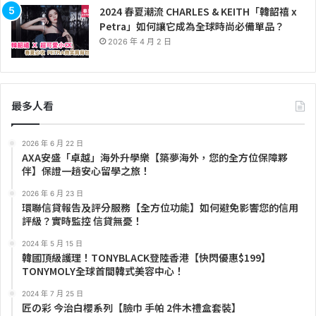
2024 春夏潮流 CHARLES & KEITH「韓韶禧 x
Petra」如何讓它成為全球時尚必備單品？
2026 年 4 月 2 日
最多人看
2026 年 6 月 22 日
AXA安盛「卓越」海外升學樂【築夢海外，您的全方位保障夥
伴】保證一趟安心留學之旅！
2026 年 6 月 23 日
環聯信貸報告及評分服務【全方位功能】如何避免影響您的信用
評級？實時監控 信貸無憂！
2024 年 5 月 15 日
韓國頂級護理！TONYBLACK登陸香港【快閃優惠$199】
TONYMOLY全球首間韓式美容中心！
2024 年 7 月 25 日
匠の彩 今治白櫻系列【臉巾 手帕 2件木禮盒套裝】