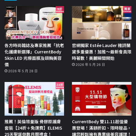
各方時尚雜誌及專家推薦「抗老
官網獨家 Estée Lauder 雅詩蘭
化護膚新選擇」CurrentBody
黛多重優惠！加推～最新會員限
Skin LED 光療面膜及頸胸美容
時著數！美麗瞬間開始
儀
2026 年 5 月 26 日
2026 年 5 月 28 日
推薦！英倫限量版 骨膠原護膚
CurrentBody 雙11.11超值優
套裝【24折＋免運費】ELEMIS
惠登場！滿額折扣、限時贈品，
25天聖誕倒數月曆禮盒！
讓您輕鬆擁有專業級美容護理！