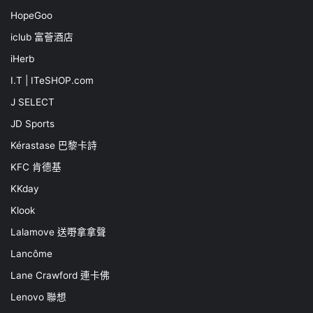
HopeGoo
iclub 富薈酒店
iHerb
I.T | ITeSHOP.com
J SELECT
JD Sports
Kérastase 巴黎卡詩
KFC 肯德基
KKday
Klook
Lalamove 送嘢拿拿聲
Lancôme
Lane Crawford 連卡佛
Lenovo 聯想