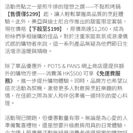
活動亮點之一是煎牛排的理想之選——不黏煎烤鍋
【售價僅$299】
起，讓人輕鬆掌握高品質的烹飪體
驗。此外，美亞與迪士尼合作推出的甜蜜限定套裝，
現在價格
【下殺至$199】
，原價高達$1,260，成為
粉絲們爭相搶購的佳品。對於注重家庭氣氛或浪漫儀
式感的購物者來說，這一系列產品無疑為他們節日生
活增添溫暖與精緻。
除了單品優惠外，POTS & PANS 網上商店還提供額
外的購物方便——消費滿 HK$500 可享
《免運費服
務》
，進一步提升購物體驗。同時，品牌方也希望以
這次活動為契機，激發更多人對廚房烹飪樂趣的熱
情，在佳節之際為家人和伴侶準備一道特別的愛心料
理。
活動現已開跑，但優惠數量有限。無論是為心愛的人
準備驚喜禮物，還是想要升級廚房用具的日常體驗，
今次情人節專屬活動無疑是消費者值得把握的購物好