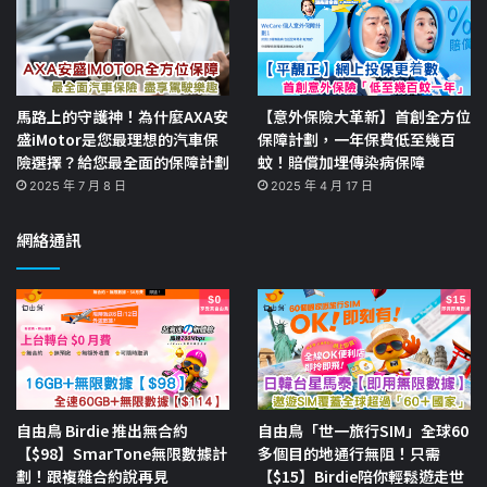
馬路上的守護神！為什麼AXA安
【意外保險大革新】首創全方位
盛iMotor是您最理想的汽車保
保障計劃，一年保費低至幾百
險選擇？給您最全面的保障計劃
蚊！賠償加埋傳染病保障
2025 年 7 月 8 日
2025 年 4 月 17 日
網絡通訊
自由鳥 Birdie 推出無合約
自由鳥「世一旅行SIM」全球60
【$98】SmarTone無限數據計
多個目的地通行無阻！只需
劃！跟複雜合約說再見
【$15】Birdie陪你輕鬆遊走世