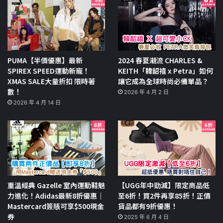
PUMA【半價優惠】最新
2024 春夏潮流 CHARLES &
SPIREX SPEED運動新寵！
KEITH「韓韶禧 x Petra」如何
XMAS SALE大量折扣 限時著
讓它成為全球時尚必備單品？
數！
2026 年 4 月 2 日
2026 年 4 月 14 日
重溫經典 Gazelle 室內運動鞋魅
【UGG年中勁減】限定商品低
力進化！Adidas最新8折優惠｜
至6折！買2件再享85折！正價
Mastercard簽賬可享$500現金
貨品都有9折優惠！
券
2025 年 6 月 4 日