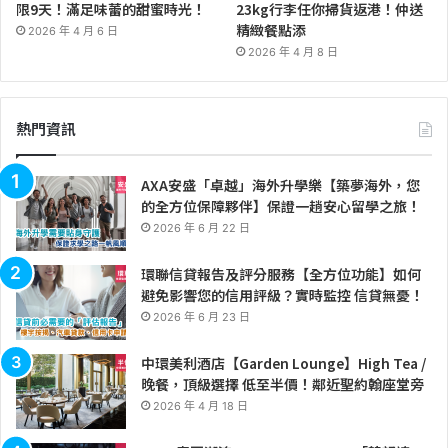
限9天！滿足味蕾的甜蜜時光！
23kg行李任你掃貨返港！仲送
精緻餐點添
2026 年 4 月 6 日
2026 年 4 月 8 日
熱門資訊
AXA安盛「卓越」海外升學樂【築夢海外，您
的全方位保障夥伴】保證一趟安心留學之旅！
2026 年 6 月 22 日
環聯信貸報告及評分服務【全方位功能】如何
避免影響您的信用評級？實時監控 信貸無憂！
2026 年 6 月 23 日
中環美利酒店【Garden Lounge】High Tea /
晚餐，頂級選擇 低至半價！鄰近聖約翰座堂旁
2026 年 4 月 18 日