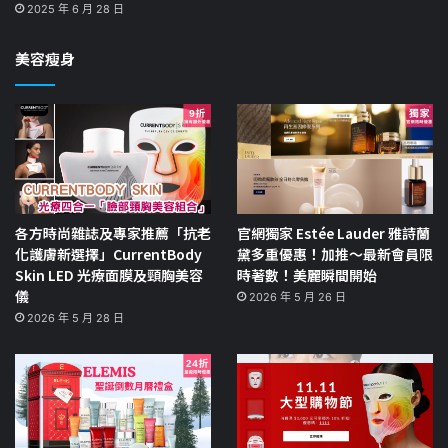
2025 年 6 月 28 日
美容瘦身
各方時尚雜誌及專家推薦「抗老
官網獨家 Estée Lauder 雅詩蘭
化護膚新選擇」CurrentBody
黛多重優惠！加推～最新會員限
Skin LED 光療面膜及頸胸美容
時著數！美麗瞬間開始
儀
2026 年 5 月 26 日
2026 年 5 月 28 日