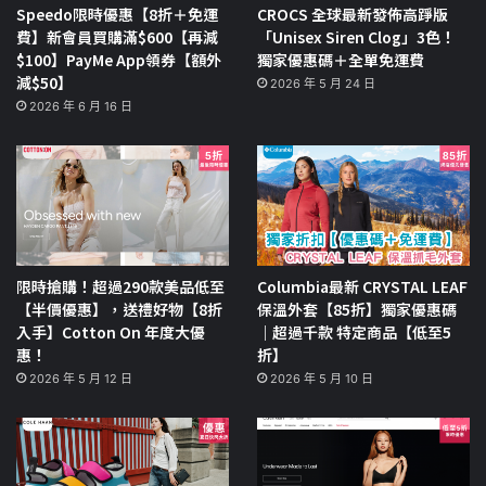
Speedo限時優惠【8折＋免運
CROCS 全球最新發佈高踭版
費】新會員買購滿$600【再減
「Unisex Siren Clog」3色！
$100】PayMe App領券【額外
獨家優惠碼＋全單免運費
減$50】
2026 年 5 月 24 日
2026 年 6 月 16 日
限時搶購！超過290款美品低至
Columbia最新 CRYSTAL LEAF
【半價優惠】，送禮好物【8折
保溫外套【85折】獨家優惠碼
入手】Cotton On 年度大優
｜超過千款 特定商品【低至5
惠！
折】
2026 年 5 月 12 日
2026 年 5 月 10 日