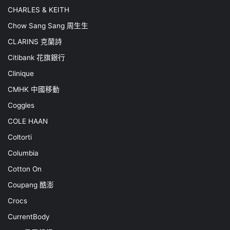
CHARLES & KEITH
Chow Sang Sang 周生生
CLARINS 克蘭詩
Citibank 花旗銀行
Clinique
CMHK 中國移動
Coggles
COLE HAAN
Coltorti
Columbia
Cotton On
Coupang 酷澎
Crocs
CurrentBody