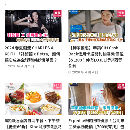
2024 春夏潮流 CHARLES &
【獨家優惠】申請Citi Cash
KEITH「韓韶禧 x Petra」如何
Back信用卡送開利抽濕機 價值
讓它成為全球時尚必備單品？
$5,280！仲有LOJEL行李箱等
你拎
2026 年 4 月 2 日
2026 年 4 月 4 日
8度海逸酒店自助午餐、下午茶
Expedia華航限時優惠！台北來
【低至69折】Klook限時特惠只
回機票勁抵價【700蚊有找】包