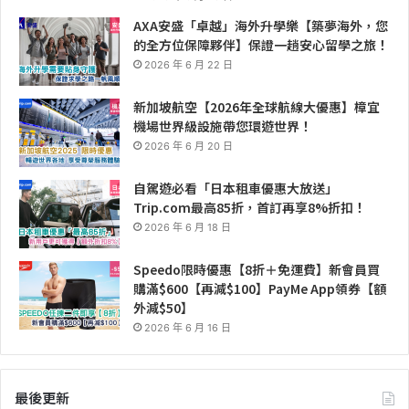
AXA安盛「卓越」海外升學樂【築夢海外，您
的全方位保障夥伴】保證一趟安心留學之旅！
2026 年 6 月 22 日
新加坡航空【2026年全球航線大優惠】樟宜
機場世界級設施帶您環遊世界！
2026 年 6 月 20 日
自駕遊必看「日本租車優惠大放送」
Trip.com最高85折，首訂再享8%折扣！
2026 年 6 月 18 日
Speedo限時優惠【8折＋免運費】新會員買
購滿$600【再減$100】PayMe App領券【額
外減$50】
2026 年 6 月 16 日
最後更新