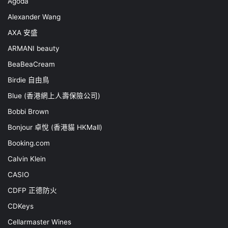
Agoda
Alexander Wang
AXA 安盛
ARMANI beauty
BeaBeaCream
Birdie 自由鳥
Blue (香港網上人壽保險公司)
Bobbi Brown
Bonjour 卓悅 (香港貓 HKMall)
Booking.com
Calvin Klein
CASIO
CDFP 正德防火
CDKeys
Cellarmaster Wines