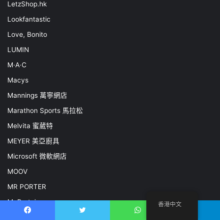
LetzShop.hk
Lookfantastic
Love, Bonito
LUMIN
M·A·C
Macys
Mannings 萬寧網店
Marathon Sports 馬拉松
Melvita 蜜葳特
MEYER 美亞廚具
Microsoft 微軟網店
MOOV
MR PORTER
MyProtein
香港中文
NET-A-PORTER
Facebook
推特
WhatsApp
電報