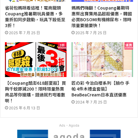
省荷包媽咪看這裡！電商龍頭
媽媽們嗨翻！Coupang暑期特
Coupang推暑期玩具優惠，多
惠祭出寶寶用品超殺優惠，韓國
重折扣同步啟動，玩具下殺低至
必買BOSOMI有機棉尿布，限時
3折！
限量要搶要快！
2025 年 7 月 25 日
2025 年 7 月 25 日
【Coupang酷澎618超夏殺】買
匠の彩 今治白櫻系列【臉巾 手
夠千蚊即減200！限時限量熱賣
帕 4件木禮盒套裝】
商品等你搶購，錯過就冇咁着數
BeaBeaCream日本直送優惠
喇！
2024 年 7 月 25 日
2025 年 6 月 13 日
Ads - Agoda