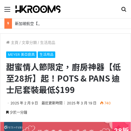
目
搜
錄
尋
新加坡航空【2026年全球航線大優惠】樟宜機場世界級設施帶您環遊世界！
主頁
/
文章分類
/
生活用品
MEYER 美亞廚具
生活用品
甜蜜情人節限定，廚房神器【低
至28折】起！POTS & PANS 迪
士尼套裝最低$199
2025 年 2 月 9 日
最近更新時間： 2025 年 3 月 19 日
740
少於一分鐘