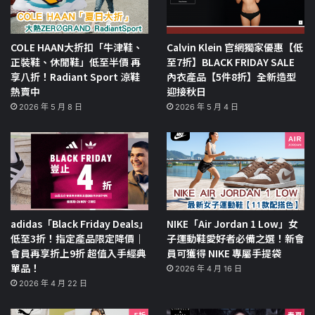
COLE HAAN大折扣「牛津鞋、
Calvin Klein 官網獨家優惠【低
正裝鞋、休閒鞋」低至半價 再
至7折】BLACK FRIDAY SALE
享八折！Radiant Sport 涼鞋
內衣產品【5件8折】全新造型
熱賣中
迎接秋日
2026 年 5 月 8 日
2026 年 5 月 4 日
adidas「Black Friday Deals」
NIKE「Air Jordan 1 Low」女
低至3折！指定產品限定降價｜
子運動鞋愛好者必備之選！新會
會員再享折上9折 超值入手經典
員可獲得 NIKE 專屬手提袋
單品！
2026 年 4 月 16 日
2026 年 4 月 22 日