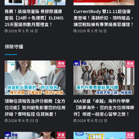
推薦！英倫限量版 骨膠原護膚
CurrentBody 雙11.11超值優
套裝【24折＋免運費】ELEMIS
惠登場！滿額折扣、限時贈品，
25天聖誕倒數月曆禮盒！
讓您輕鬆擁有專業級美容護理！
2026 年 5 月 18 日
2026 年 5 月 16 日
保險守護
環聯信貸報告及評分服務【全方
AXA安盛「卓越」海外升學樂
位功能】如何避免影響您的信用
【築夢海外，您的全方位保障夥
評級？實時監控 信貸無憂！
伴】保證一趟安心留學之旅！
2026 年 6 月 23 日
2026 年 6 月 22 日