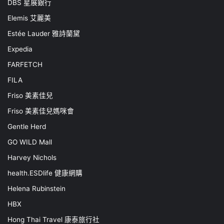
DBS 星展銀行
Elemis 艾麗美
Estée Lauder 雅詩蘭黛
Expedia
FARFETCH
FILA
Friso 美素佳兒
Friso 美素佳兒媽咪會
Gentle Herd
GO WILD Mall
Harvey Nichols
health.ESDlife 健康網購
Helena Rubinstein
HBX
Hong Thai Travel 康泰旅行社