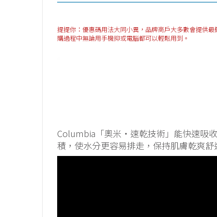
提提你：優惠碼用法大同小異，品牌商戶大多數會提供最簡單方法
購過程中無論用手機抑或電腦都可以輕鬆用到。
Columbia「奧米・速乾技術」能快速
積，使水分更容易排走，保持肌膚乾爽舒