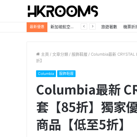
新加坡航空【2026年全球航線大優惠】樟宜機場世界級設施帶您環遊世界！
旅遊著數
機票折
最新優惠
主頁
/
文章分類
/
服飾鞋履
/
Columbia最新 CRY
折】
Columbia
服飾鞋履
Columbia最新 C
套【85折】獨家
商品【低至5折】