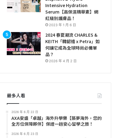
Intensive Hydration
Serum【高保濕精華素】網
紅級別護膚品！
2023 年 1 月 6 日
2024 春夏潮流 CHARLES &
KEITH「韓韶禧 x Petra」如
何讓它成為全球時尚必備單
品？
2026 年 4 月 2 日
最多人看
2026 年 6 月 22 日
AXA安盛「卓越」海外升學樂【築夢海外，您的
全方位保障夥伴】保證一趟安心留學之旅！
2026 年 6 月 23 日