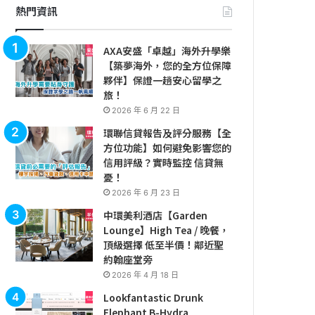
熱門資訊
AXA安盛「卓越」海外升學樂
【築夢海外，您的全方位保障
夥伴】保證一趟安心留學之
旅！
2026 年 6 月 22 日
環聯信貸報告及評分服務【全
方位功能】如何避免影響您的
信用評級？實時監控 信貸無
憂！
2026 年 6 月 23 日
中環美利酒店【Garden
Lounge】High Tea / 晚餐，
頂級選擇 低至半價！鄰近聖
約翰座堂旁
2026 年 4 月 18 日
Lookfantastic Drunk
Elephant B-Hydra