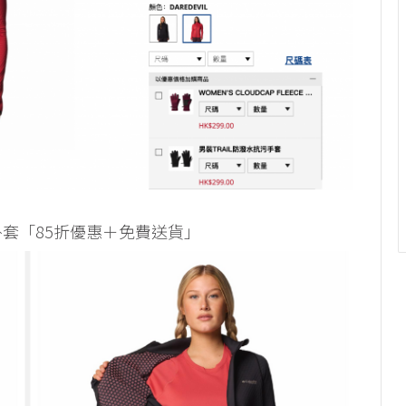
保溫抓毛外套「85折優惠＋免費送貨」