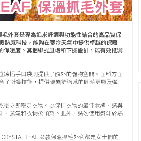
F」保溫抓毛外套是專為追求舒適與功能性結合的高品質保
超凡保暖熱感科技，能夠在寒冷天氣中提供卓越的保暖
的保暖度。其捆綁式風帽和下擺設計，能有效抵禦
拉鍊插手口袋則提供了額外的儲物空間。面料方面
結合了針織技術，提供優異舒適感的同時更顧及彈
乾後立即取走衣物。為保持衣物的最佳狀態，請與
斗、蒸氣和衣物柔順劑。此外，請勿使用熨斗於熱
CRYSTAL LEAF 女裝保溫抓毛外套都是女士們的