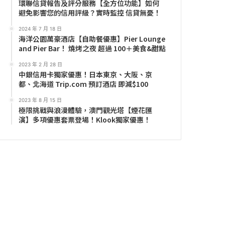
環聯信貸報告及評分服務【全方位功能】如何
避免影響您的信用評級？實時監控 信貸無憂！
2024 年 7 月 18 日
海洋公園萬豪酒店【自助餐優惠】Pier Lounge
and Pier Bar！ 燒烤之夜 超過 100＋美食&甜點
2023 年 2 月 28 日
中銀信用卡獨家優惠！日本東京、大阪、京
都、北海道 Trip.com 預訂酒店 即減$100
2023 年 8 月 15 日
極限挑戰與浪漫體驗，澳門觀光塔【煙花匯
演】多項優惠套票登場！Klook獨家優惠！