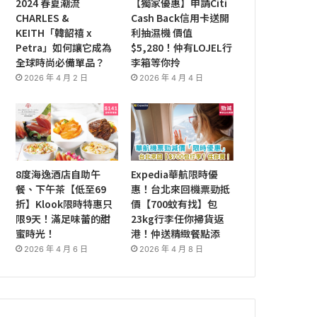
2024 春夏潮流
【獨家優惠】申請Citi
CHARLES &
Cash Back信用卡送開
KEITH「韓韶禧 x
利抽濕機 價值
Petra」如何讓它成為
$5,280！仲有LOJEL行
全球時尚必備單品？
李箱等你拎
2026 年 4 月 2 日
2026 年 4 月 4 日
8度海逸酒店自助午
Expedia華航限時優
餐、下午茶【低至69
惠！台北來回機票勁抵
折】Klook限時特惠只
價【700蚊有找】包
限9天！滿足味蕾的甜
23kg行李任你掃貨返
蜜時光！
港！仲送精緻餐點添
2026 年 4 月 6 日
2026 年 4 月 8 日