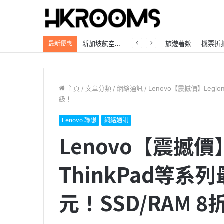
新加坡航空【2026年全球航線大優惠】樟宜機場世界級設施帶您環遊世界！
旅遊著數
機票折
最新優惠
主頁
/
文章分類
/
網絡通訊
/
Lenovo【震撼價】Legi
級！
Lenovo 聯想
網絡通訊
Lenovo【震撼價】
ThinkPad等系
元！SSD/RAM 