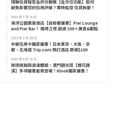
環聯信貸報告及評分服務【全方位功能】如何
避免影響您的信用評級？實時監控 信貸無憂！
2024 年 7 月 18 日
海洋公園萬豪酒店【自助餐優惠】Pier Lounge
and Pier Bar！ 燒烤之夜 超過 100＋美食&甜點
2023 年 2 月 28 日
中銀信用卡獨家優惠！日本東京、大阪、京
都、北海道 Trip.com 預訂酒店 即減$100
2023 年 8 月 15 日
極限挑戰與浪漫體驗，澳門觀光塔【煙花匯
演】多項優惠套票登場！Klook獨家優惠！