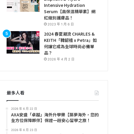
Intensive Hydration
Serum【高保濕精華素】網
紅級別護膚品！
2023 年 1 月 6 日
2024 春夏潮流 CHARLES &
KEITH「韓韶禧 x Petra」如
何讓它成為全球時尚必備單
品？
2026 年 4 月 2 日
最多人看
2026 年 6 月 22 日
AXA安盛「卓越」海外升學樂【築夢海外，您的
全方位保障夥伴】保證一趟安心留學之旅！
2026 年 6 月 23 日