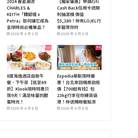
2024 春夏潮流
【獨家優惠】申請Citi
CHARLES &
Cash Back信用卡送開
KEITH「韓韶禧 x
利抽濕機 價值
Petra」如何讓它成為
$5,280！仲有LOJEL行
全球時尚必備單品？
李箱等你拎
2026 年 4 月 2 日
2026 年 4 月 4 日
8度海逸酒店自助午
Expedia華航限時優
餐、下午茶【低至69
惠！台北來回機票勁抵
折】Klook限時特惠只
價【700蚊有找】包
限9天！滿足味蕾的甜
23kg行李任你掃貨返
蜜時光！
港！仲送精緻餐點添
2026 年 4 月 6 日
2026 年 4 月 8 日