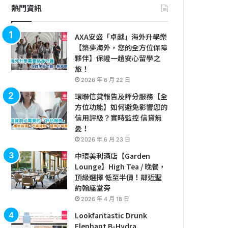
熱門資訊
AXA安盛「卓越」海外升學樂
【築夢海外，您的全方位保障
夥伴】保證一趟安心留學之
旅！
2026 年 6 月 22 日
環聯信貸報告及評分服務【全
方位功能】如何避免影響您的
信用評級？實時監控 信貸無
憂！
2026 年 6 月 23 日
中環美利酒店【Garden
Lounge】High Tea / 晚餐，
頂級選擇 低至半價！鄰近聖
約翰座堂旁
2026 年 4 月 18 日
Lookfantastic Drunk
Elephant B-Hydra