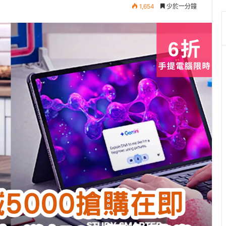
1,654
少於一分鐘