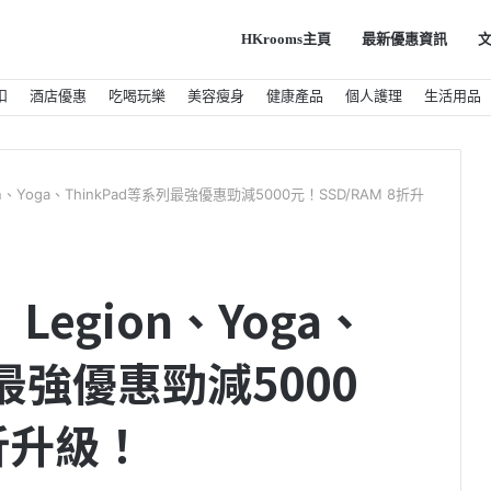
HKrooms主頁
最新優惠資訊
扣
酒店優惠
吃喝玩樂
美容瘦身
健康產品
個人護理
生活用品
on、Yoga、ThinkPad等系列最強優惠勁減5000元！SSD/RAM 8折升
Legion、Yoga、
列最強優惠勁減5000
8折升級！