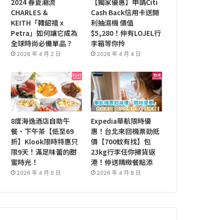
2024 春夏潮流
【獨家優惠】申請Citi
CHARLES &
Cash Back信用卡送開
KEITH「韓韶禧 x
利抽濕機 價值
Petra」如何讓它成為
$5,280！仲有LOJEL行
全球時尚必備單品？
李箱等你拎
2026 年 4 月 2 日
2026 年 4 月 4 日
8度海逸酒店自助午
Expedia華航限時優
餐、下午茶【低至69
惠！台北來回機票勁抵
折】Klook限時特惠只
價【700蚊有找】包
限9天！滿足味蕾的甜
23kg行李任你掃貨返
蜜時光！
港！仲送精緻餐點添
2026 年 4 月 6 日
2026 年 4 月 8 日