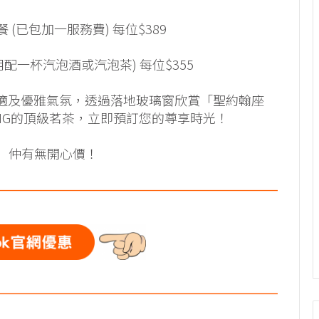
套餐 (已包加一服務費) 每位$389
兩位用配一杯汽泡酒或汽泡茶) 每位$355
寧靜舒適及優雅氣氛，透過落地玻璃窗欣賞「聖約翰座
NG的頂級茗茶，立即預訂您的尊享時光！
」
仲有無開心價！