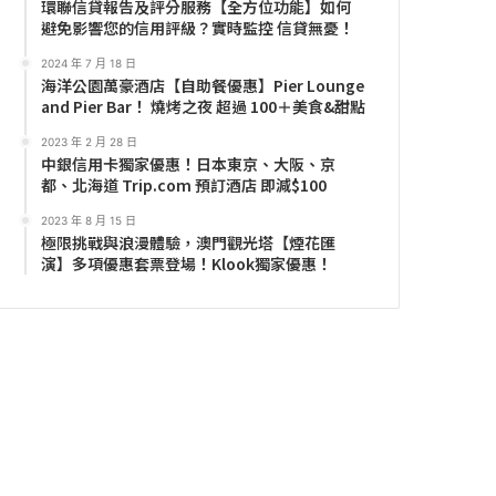
環聯信貸報告及評分服務【全方位功能】如何
避免影響您的信用評級？實時監控 信貸無憂！
2024 年 7 月 18 日
海洋公園萬豪酒店【自助餐優惠】Pier Lounge
and Pier Bar！ 燒烤之夜 超過 100＋美食&甜點
2023 年 2 月 28 日
中銀信用卡獨家優惠！日本東京、大阪、京
都、北海道 Trip.com 預訂酒店 即減$100
2023 年 8 月 15 日
極限挑戰與浪漫體驗，澳門觀光塔【煙花匯
演】多項優惠套票登場！Klook獨家優惠！