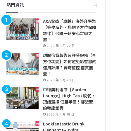
熱門資訊
AXA安盛「卓越」海外升學樂
【築夢海外，您的全方位保障
夥伴】保證一趟安心留學之
旅！
2026 年 6 月 22 日
環聯信貸報告及評分服務【全
方位功能】如何避免影響您的
信用評級？實時監控 信貸無
憂！
2026 年 6 月 23 日
中環美利酒店【Garden
Lounge】High Tea / 晚餐，
頂級選擇 低至半價！鄰近聖
約翰座堂旁
2026 年 4 月 18 日
Lookfantastic Drunk
Elephant B-Hydra