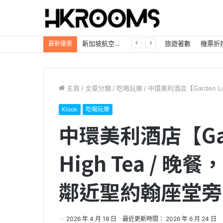
自駕遊必看「日本租車優惠大放送」Trip.com最高85折，首訂再享8%折扣！
旅遊著數
機票折
最新優惠
主頁
/
文章分類
/
吃喝玩樂
/
中環美利酒店【Garden L
Klook
吃喝玩樂
中環美利酒店【Gar
High Tea / 
鄰近聖約翰座堂旁
2026 年 4 月 18 日
最近更新時間： 2026 年 6 月 24 日