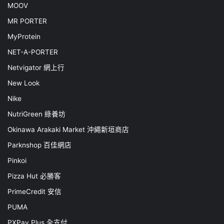
MOOV
MR PORTER
MyProtein
NET-A-PORTER
Netvigator 網上行
New Look
Nike
NutriGreen 綠養坊
Okinawa Arakaki Market 沖繩新垣商店
Parknshop 百佳網店
Pinkoi
Pizza Hut 必勝客
PrimeCredit 安信
PUMA
PXPay Plus 全支付