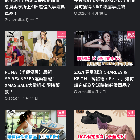
低至3折！指定產品限定降價｜
子運動鞋愛好者必備之選！新會
會員再享折上9折 超值入手經典
員可獲得 NIKE 專屬手提袋
單品！
2026 年 4 月 16 日
2026 年 4 月 22 日
PUMA【半價優惠】最新
2024 春夏潮流 CHARLES &
SPIREX SPEED運動新寵！
KEITH「韓韶禧 x Petra」如何
XMAS SALE大量折扣 限時著
讓它成為全球時尚必備單品？
數！
2026 年 4 月 2 日
2026 年 4 月 14 日