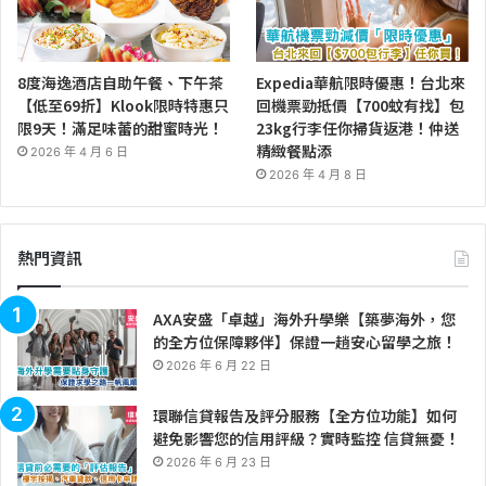
8度海逸酒店自助午餐、下午茶
Expedia華航限時優惠！台北來
【低至69折】Klook限時特惠只
回機票勁抵價【700蚊有找】包
限9天！滿足味蕾的甜蜜時光！
23kg行李任你掃貨返港！仲送
精緻餐點添
2026 年 4 月 6 日
2026 年 4 月 8 日
熱門資訊
AXA安盛「卓越」海外升學樂【築夢海外，您
的全方位保障夥伴】保證一趟安心留學之旅！
2026 年 6 月 22 日
環聯信貸報告及評分服務【全方位功能】如何
避免影響您的信用評級？實時監控 信貸無憂！
2026 年 6 月 23 日