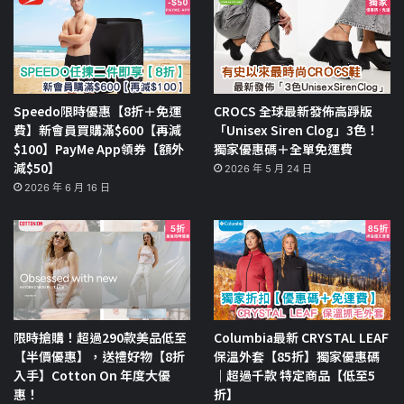
Speedo限時優惠【8折＋免運
CROCS 全球最新發佈高踭版
費】新會員買購滿$600【再減
「Unisex Siren Clog」3色！
$100】PayMe App領券【額外
獨家優惠碼＋全單免運費
減$50】
2026 年 5 月 24 日
2026 年 6 月 16 日
限時搶購！超過290款美品低至
Columbia最新 CRYSTAL LEAF
【半價優惠】，送禮好物【8折
保溫外套【85折】獨家優惠碼
入手】Cotton On 年度大優
｜超過千款 特定商品【低至5
惠！
折】