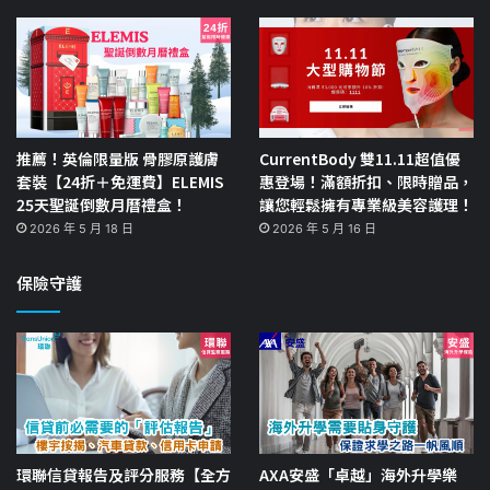
推薦！英倫限量版 骨膠原護膚
CurrentBody 雙11.11超值優
套裝【24折＋免運費】ELEMIS
惠登場！滿額折扣、限時贈品，
25天聖誕倒數月曆禮盒！
讓您輕鬆擁有專業級美容護理！
2026 年 5 月 18 日
2026 年 5 月 16 日
保險守護
環聯信貸報告及評分服務【全方
AXA安盛「卓越」海外升學樂