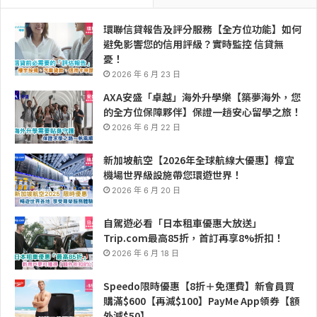
環聯信貸報告及評分服務【全方位功能】如何
避免影響您的信用評級？實時監控 信貸無
憂！
2026 年 6 月 23 日
AXA安盛「卓越」海外升學樂【築夢海外，您
的全方位保障夥伴】保證一趟安心留學之旅！
2026 年 6 月 22 日
新加坡航空【2026年全球航線大優惠】樟宜
機場世界級設施帶您環遊世界！
2026 年 6 月 20 日
自駕遊必看「日本租車優惠大放送」
Trip.com最高85折，首訂再享8%折扣！
2026 年 6 月 18 日
Speedo限時優惠【8折＋免運費】新會員買
購滿$600【再減$100】PayMe App領券【額
外減$50】