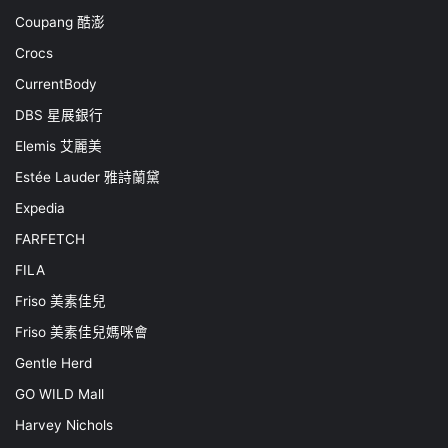
Coupang 酷澎
Crocs
CurrentBody
DBS 星展銀行
Elemis 艾麗美
Estée Lauder 雅詩蘭黛
Expedia
FARFETCH
FILA
Friso 美素佳兒
Friso 美素佳兒媽咪會
Gentle Herd
GO WILD Mall
Harvey Nichols