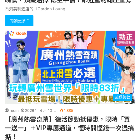
香港美利酒店的「Garden Loung…
閱讀更多 ”
旅遊著數
room
2026 年 4 月 10 日
1,885
【廣州熱雪奇蹟】復活節勁抵優惠，限時「買
一送一」＋VIP專屬通道，慳時間慳錢一次過搞
掂！