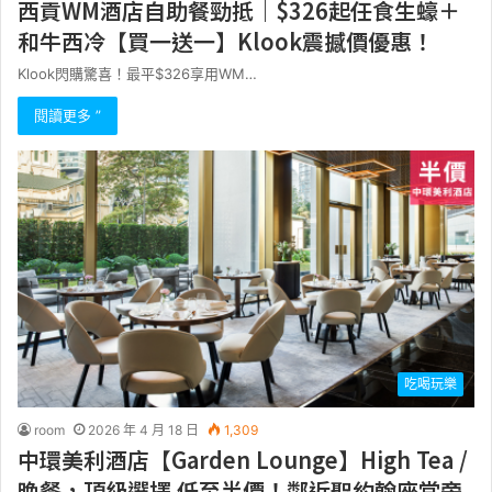
西貢WM酒店自助餐勁抵｜$326起任食生蠔＋
和牛西冷【買一送一】Klook震撼價優惠！
Klook閃購驚喜！最平$326享用WM…
閱讀更多 ”
吃喝玩樂
room
2026 年 4 月 18 日
1,309
中環美利酒店【Garden Lounge】High Tea /
晚餐，頂級選擇 低至半價！鄰近聖約翰座堂旁