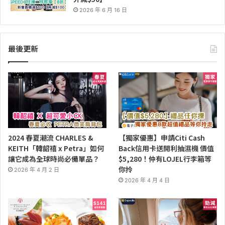
2026 年 6 月 16 日
最後更新
2024 春夏潮流 CHARLES &
【獨家優惠】申請Citi Cash
KEITH「韓韶禧 x Petra」如何
Back信用卡送開利抽濕機 價值
讓它成為全球時尚必備單品？
$5,280！仲有LOJEL行李箱等
你拎
2026 年 4 月 2 日
2026 年 4 月 4 日