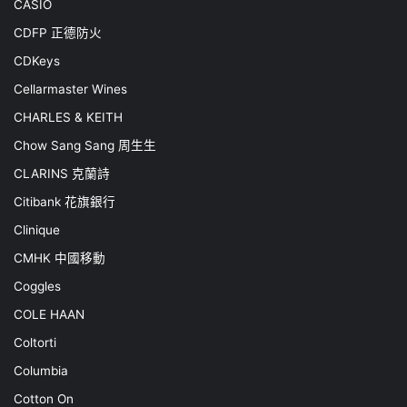
CASIO
CDFP 正德防火
CDKeys
Cellarmaster Wines
CHARLES & KEITH
Chow Sang Sang 周生生
CLARINS 克蘭詩
Citibank 花旗銀行
Clinique
CMHK 中國移動
Coggles
COLE HAAN
Coltorti
Columbia
Cotton On