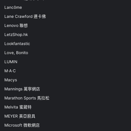
Lancôme
Lane Crawford 連卡佛
Lenovo 聯想
LetzShop.hk
Lookfantastic
Love, Bonito
LUMIN
M·A·C
Macys
Mannings 萬寧網店
Marathon Sports 馬拉松
Melvita 蜜葳特
MEYER 美亞廚具
Microsoft 微軟網店