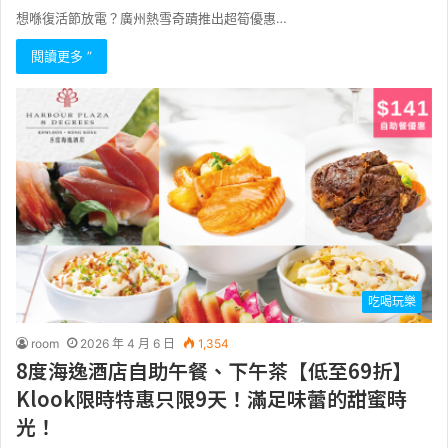
想喺復活節放電？廣州熱雪奇蹟推出超筍優惠…
閱讀更多 ”
吃喝玩樂
room
2026 年 4 月 6 日
1,354
8度海逸酒店自助午餐、下午茶【低至69折】
Klook限時特惠只限9天！滿足味蕾的甜蜜時
光！