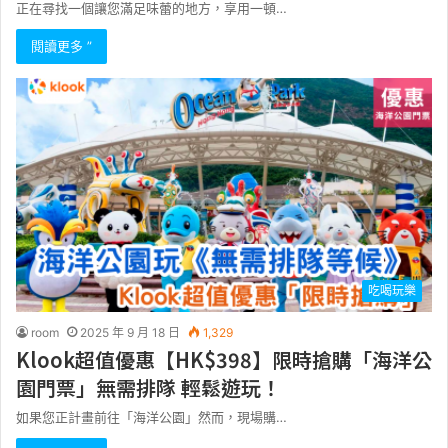
正在尋找一個讓您滿足味蕾的地方，享用一頓…
閱讀更多 ”
吃喝玩樂
room
2025 年 9 月 18 日
1,329
Klook超值優惠【HK$398】限時搶購「海洋公
園門票」無需排隊 輕鬆遊玩！
如果您正計畫前往「海洋公園」然而，現場購…