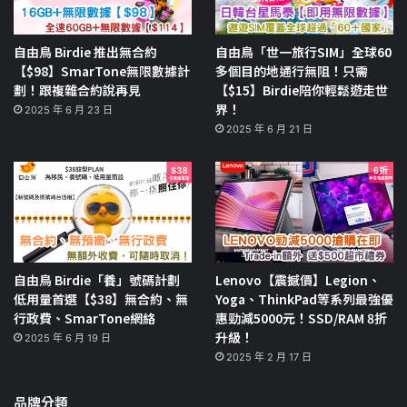
自由鳥 Birdie 推出無合約
自由鳥「世一旅行SIM」全球60
【$98】SmarTone無限數據計
多個目的地通行無阻！只需
劃！跟複雜合約說再見
【$15】Birdie陪你輕鬆遊走世
界！
2025 年 6 月 23 日
2025 年 6 月 21 日
自由鳥 Birdie「養」號碼計劃
Lenovo【震撼價】Legion、
低用量首選【$38】無合約、無
Yoga、ThinkPad等系列最強優
行政費、SmarTone網絡
惠勁減5000元！SSD/RAM 8折
升級！
2025 年 6 月 19 日
2025 年 2 月 17 日
品牌分類