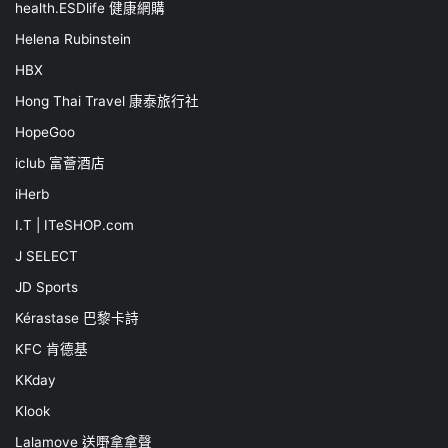
health.ESDlife 健康網購
Helena Rubinstein
HBX
Hong Thai Travel 康泰旅行社
HopeGoo
iclub 富薈酒店
iHerb
I.T | ITeSHOP.com
J SELECT
JD Sports
Kérastase 巴黎卡詩
KFC 肯德基
KKday
Klook
Lalamove 送嘢拿拿聲