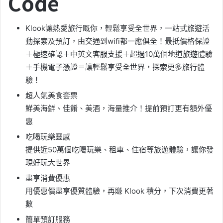
Code
Klook讓熱愛旅行嘅你，輕鬆享受全世界，一站式旅遊活
動探索及預訂，由交通到wifi都一應俱全！最抵價格保證
＋極速確認＋中英文客服支援＋超過10萬個地道旅遊體驗
＋手機電子憑證＝讓輕鬆享受全世界，探索更多旅行體
驗！
超人氣美食套票
鮮美海鮮、佳餚、美酒，海量推介！提前預訂更有額外優
惠
吃喝玩樂靈感
提供近50萬個吃喝玩樂、租車、住宿等旅遊體驗，讓你發
現好玩大世界
盡享消費優惠
用優惠價盡享優質體驗，再賺 Klook 積分，下次消費更著
數
簡單預訂服務