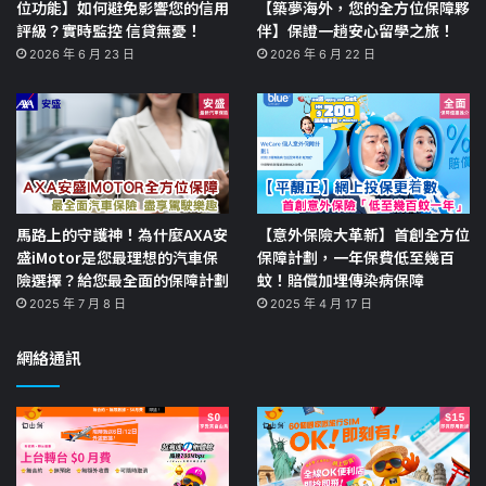
位功能】如何避免影響您的信用
【築夢海外，您的全方位保障夥
評級？實時監控 信貸無憂！
伴】保證一趟安心留學之旅！
2026 年 6 月 23 日
2026 年 6 月 22 日
馬路上的守護神！為什麼AXA安
【意外保險大革新】首創全方位
盛iMotor是您最理想的汽車保
保障計劃，一年保費低至幾百
險選擇？給您最全面的保障計劃
蚊！賠償加埋傳染病保障
2025 年 7 月 8 日
2025 年 4 月 17 日
網絡通訊