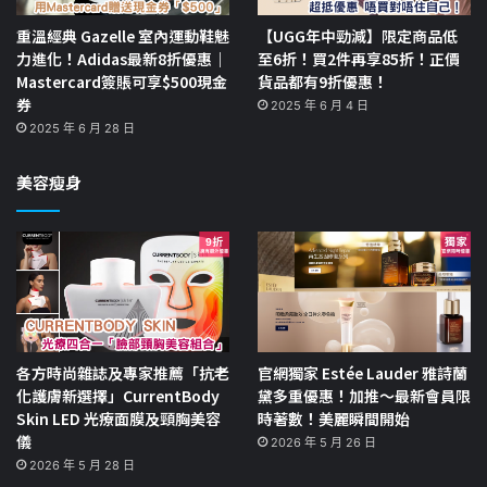
重溫經典 Gazelle 室內運動鞋魅
【UGG年中勁減】限定商品低
力進化！Adidas最新8折優惠｜
至6折！買2件再享85折！正價
Mastercard簽賬可享$500現金
貨品都有9折優惠！
券
2025 年 6 月 4 日
2025 年 6 月 28 日
美容瘦身
各方時尚雜誌及專家推薦「抗老
官網獨家 Estée Lauder 雅詩蘭
化護膚新選擇」CurrentBody
黛多重優惠！加推～最新會員限
Skin LED 光療面膜及頸胸美容
時著數！美麗瞬間開始
儀
2026 年 5 月 26 日
2026 年 5 月 28 日