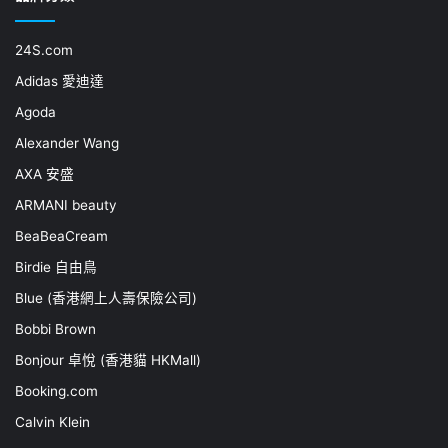
24S.com
Adidas 愛迪達
Agoda
Alexander Wang
AXA 安盛
ARMANI beauty
BeaBeaCream
Birdie 自由鳥
Blue (香港網上人壽保險公司)
Bobbi Brown
Bonjour 卓悅 (香港貓 HKMall)
Booking.com
Calvin Klein