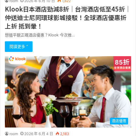
room
2026 年 6 月 10 日
1,822
Klook日本酒店勁減8折｜台灣酒店低至45折｜
仲送迪士尼同環球影城接駁！全球酒店優惠折
上折 抵到暈！
想搵平靚正嘅酒店優惠？Klook 今次推…
閱讀更多 ”
酒店優惠
room
2026 年 6 月 4 日
2,183