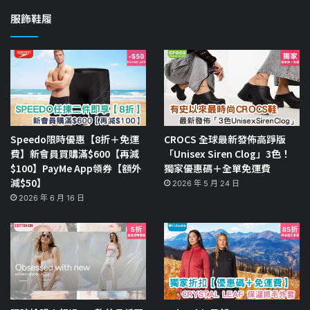
服飾鞋履
Speedo限時優惠【8折＋免運
CROCS 全球最新發佈高踭版
費】新會員買購滿$600【再減
「Unisex Siren Clog」3色！
$100】PayMe App領券【額外
獨家優惠碼＋全單免運費
減$50】
2026 年 5 月 24 日
2026 年 6 月 16 日