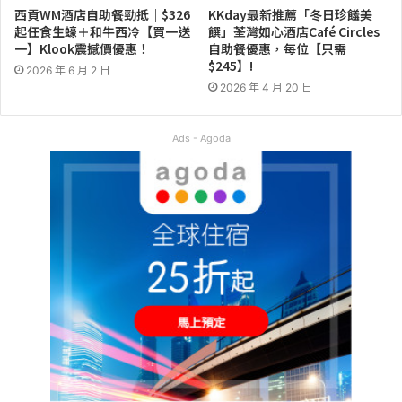
西貢WM酒店自助餐勁抵｜$326
KKday最新推薦「冬日珍饈美
起任食生蠔＋和牛西冷【買一送
饌」荃灣如心酒店Café Circles
一】Klook震撼價優惠！
自助餐優惠，每位【只需
$245】!
2026 年 6 月 2 日
2026 年 4 月 20 日
Ads - Agoda