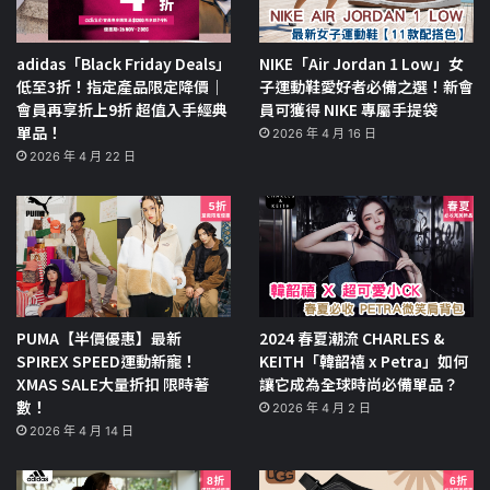
adidas「Black Friday Deals」
NIKE「Air Jordan 1 Low」女
低至3折！指定產品限定降價｜
子運動鞋愛好者必備之選！新會
會員再享折上9折 超值入手經典
員可獲得 NIKE 專屬手提袋
單品！
2026 年 4 月 16 日
2026 年 4 月 22 日
PUMA【半價優惠】最新
2024 春夏潮流 CHARLES &
SPIREX SPEED運動新寵！
KEITH「韓韶禧 x Petra」如何
XMAS SALE大量折扣 限時著
讓它成為全球時尚必備單品？
數！
2026 年 4 月 2 日
2026 年 4 月 14 日