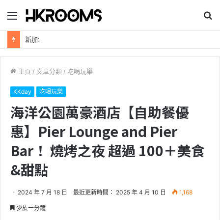
目
搜
錄
尋
新加坡航空【2026年全球航線大優惠】樟宜機場世界級設施帶您環遊世界！
主頁
/
文章分類
/
吃喝玩樂
KKday
吃喝玩樂
海洋公園萬豪酒店【自助餐優
惠】Pier Lounge and Pier
Bar！ 燒烤之夜 超過 100＋美食
&甜點
2024 年 7 月 18 日
最近更新時間： 2025 年 4 月 10 日
1,168
少於一分鐘