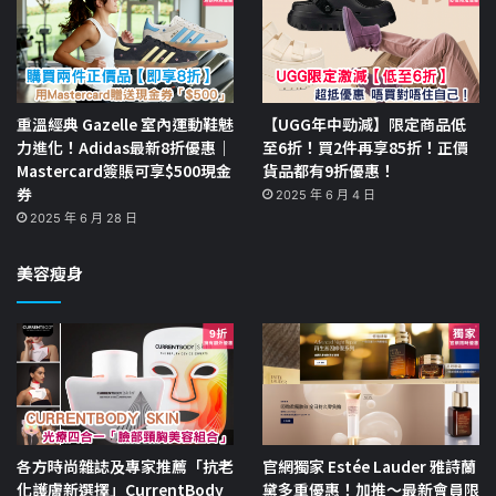
重溫經典 Gazelle 室內運動鞋魅
【UGG年中勁減】限定商品低
力進化！Adidas最新8折優惠｜
至6折！買2件再享85折！正價
Mastercard簽賬可享$500現金
貨品都有9折優惠！
券
2025 年 6 月 4 日
2025 年 6 月 28 日
美容瘦身
各方時尚雜誌及專家推薦「抗老
官網獨家 Estée Lauder 雅詩蘭
化護膚新選擇」CurrentBody
黛多重優惠！加推～最新會員限