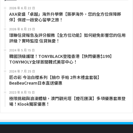
2026 年 6 月 22 日
AXA安盛「卓越」海外升學樂【築夢海外，您的全方位保障夥
伴】保證一趟安心留學之旅！
2026 年 6 月 23 日
環聯信貸報告及評分服務【全方位功能】如何避免影響您的信用
評級？實時監控 信貸無憂！
2024 年 5 月 15 日
韓國頂級護理！TONYBLACK登陸香港【快閃優惠$199】
TONYMOLY全球首間韓式美容中心！
2024 年 7 月 25 日
匠の彩 今治白櫻系列【臉巾 手帕 2件木禮盒套裝】
BeaBeaCream日本直送優惠
2023 年 8 月 15 日
極限挑戰與浪漫體驗，澳門觀光塔【煙花匯演】多項優惠套票登
場！Klook獨家優惠！