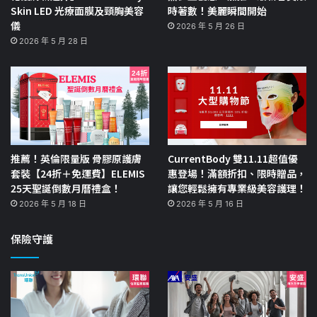
Skin LED 光療面膜及頸胸美容
時著數！美麗瞬間開始
儀
2026 年 5 月 26 日
2026 年 5 月 28 日
推薦！英倫限量版 骨膠原護膚
CurrentBody 雙11.11超值優
套裝【24折＋免運費】ELEMIS
惠登場！滿額折扣、限時贈品，
25天聖誕倒數月曆禮盒！
讓您輕鬆擁有專業級美容護理！
2026 年 5 月 18 日
2026 年 5 月 16 日
保險守護