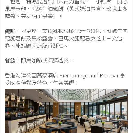
“包包”特濃雙層黑白朱古力蛋糕、“小紅熊”開心
果馬卡龍、精選牛油鬆餅（英式奶油忌廉、玫瑰士多
啤醬、茉莉柚子果醬）。
鹹點
：刁草煙三文魚辣根忌廉配迷你麵包、煎鹹牛肉
配脆薯餅及黑松露醬、巴馬火腿配忌廉芝士三文治
卷、龍蝦野菌配脆香酥盒。
餐飲
：即磨咖啡或精選茗茶。
香港海洋公園萬豪酒店 Pier Lounge and Pier Bar 享
受國際佳餚及特色下午茶美饌！