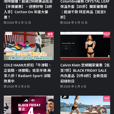
限時搶購！超過290款美品低至
Columbia最新 CRYSTAL LEAF
【半價優惠】，送禮好物【8折
保溫外套【85折】獨家優惠碼
入手】Cotton On 年度大優
｜超過千款 特定商品【低至5
惠！
折】
2026 年 5 月 12 日
2026 年 5 月 10 日
COLE HAAN大折扣「牛津鞋、
Calvin Klein 官網獨家優惠【低
正裝鞋、休閒鞋」低至半價 再
至7折】BLACK FRIDAY SALE
享八折！Radiant Sport 涼鞋
內衣產品【5件8折】全新造型
熱賣中
迎接秋日
2026 年 5 月 8 日
2026 年 5 月 4 日