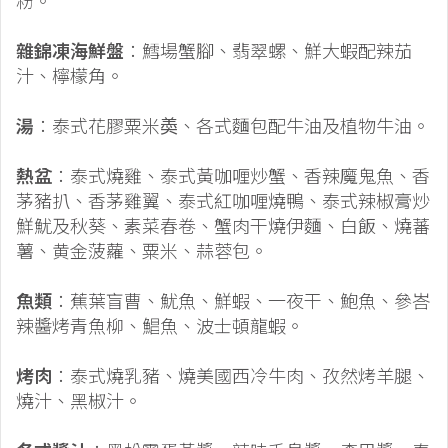
粉。
雜錦凍海鮮盤
：鱈場蟹腳、翡翠螺、鮮大蝦配辣茄
汁、檸檬角。
湯
：泰式花膠粟米𡙡、各式麵包配牛油及植物牛油。
熱盆
：泰式燒雞、泰式黃咖喱炒蟹、香辣魔鬼魚、香
茅豬扒、香茅雞翼、泰式紅咖喱燒鴨、泰式辣椒膏炒
鮮魷及秋葵、素菜春卷、蟹肉干燒伊麵、白飯、燒蕃
薯、黄金菠蘿、粟米、蒜蓉包。
魚類
：蕉葉盲曹、魷魚、鮮蝦、一夜干、鮑魚、參峇
辣醬烤青魚柳、鯧魚、波士頓龍蝦。
烤肉
：泰式燒乳豬、燒美國西冷牛肉、孜然烤羊腿、
燒汁、黑椒汁。