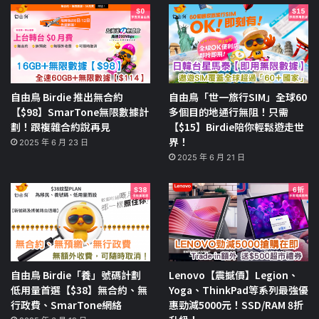
自由鳥 Birdie 推出無合約
自由鳥「世一旅行SIM」全球60
【$98】SmarTone無限數據計
多個目的地通行無阻！只需
劃！跟複雜合約說再見
【$15】Birdie陪你輕鬆遊走世
界！
2025 年 6 月 23 日
2025 年 6 月 21 日
自由鳥 Birdie「養」號碼計劃
Lenovo【震撼價】Legion、
低用量首選【$38】無合約、無
Yoga、ThinkPad等系列最強優
行政費、SmarTone網絡
惠勁減5000元！SSD/RAM 8折