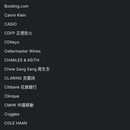
Booking.com
Calvin Klein
CASIO
CDFP 正德防火
CDKeys
Cellarmaster Wines
CHARLES & KEITH
Chow Sang Sang 周生生
CLARINS 克蘭詩
Citibank 花旗銀行
Clinique
CMHK 中國移動
Coggles
COLE HAAN