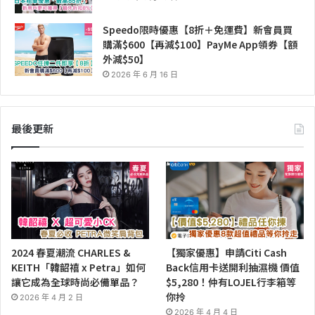
Speedo限時優惠【8折＋免運費】新會員買
購滿$600【再減$100】PayMe App領券【額
外減$50】
2026 年 6 月 16 日
最後更新
2024 春夏潮流 CHARLES &
【獨家優惠】申請Citi Cash
KEITH「韓韶禧 x Petra」如何
Back信用卡送開利抽濕機 價值
讓它成為全球時尚必備單品？
$5,280！仲有LOJEL行李箱等
你拎
2026 年 4 月 2 日
2026 年 4 月 4 日