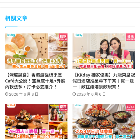
相關文章
【深度試食】香港最強梳乎厘
【KKday 獨家優惠】九龍東皇冠
Café大公開！空氣感十足+外脆
假日酒店推星幕下午茶｜買一送
內軟法多，打卡必去推介！
一｜歎住維港景歎靚茶！
2026 年 6 月 8 日
2026 年 6 月 6 日