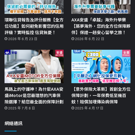
環聯信貸報告及評分服務【全方
AXA安盛「卓越」海外升學樂
位功能】如何避免影響您的信用
【築夢海外，您的全方位保障夥
評級？實時監控 信貸無憂！
伴】保證一趟安心留學之旅！
2026 年 6 月 23 日
2026 年 6 月 22 日
馬路上的守護神！為什麼AXA安
【意外保險大革新】首創全方位
盛iMotor是您最理想的汽車保
保障計劃，一年保費低至幾百
險選擇？給您最全面的保障計劃
蚊！賠償加埋傳染病保障
2025 年 7 月 8 日
2025 年 4 月 17 日
網絡通訊