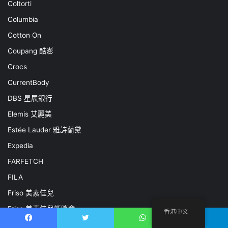
Coltorti
Columbia
Cotton On
Coupang 酷澎
Crocs
CurrentBody
DBS 星展銀行
Elemis 艾麗美
Estée Lauder 雅詩蘭黛
Expedia
FARFETCH
FILA
Friso 美素佳兒
Friso 美素佳兒媽咪會
香港中文
Gentle Herd
Facebook
推特
WhatsApp
電報