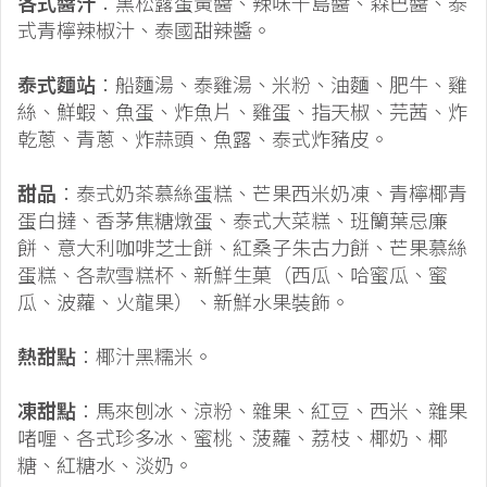
各式醬汁
：黑松露蛋黃醬、辣味千島醬、森巴醬、泰
式青檸辣椒汁、泰國甜辣醬。
泰式麵站
：船麵湯、泰雞湯、米粉、油麵、肥牛、雞
絲、鮮蝦、魚蛋、炸魚片、雞蛋、指天椒、芫茜、炸
乾蔥、青蔥、炸蒜頭、魚露、泰式炸豬皮。
甜品
：泰式奶茶慕絲蛋糕、芒果西米奶凍、青檸椰青
蛋白撻、香茅焦糖燉蛋、泰式大菜糕、班籣葉忌廉
餅、意大利咖啡芝士餅、紅桑子朱古力餅、芒果慕絲
蛋糕、各款雪糕杯、新鮮生菓（西瓜、哈蜜瓜、蜜
瓜、波蘿、火龍果）、新鮮水果裝飾。
熱甜點
：椰汁黑糯米。
凍甜點
：馬來刨冰、涼粉、雜果、紅豆、西米、雜果
啫喱、各式珍多冰、蜜桃、菠蘿、荔枝、椰奶、椰
糖、紅糖水、淡奶。