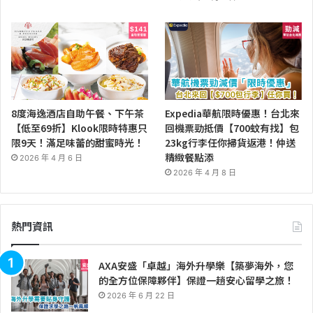
8度海逸酒店自助午餐、下午茶
Expedia華航限時優惠！台北來
【低至69折】Klook限時特惠只
回機票勁抵價【700蚊有找】包
限9天！滿足味蕾的甜蜜時光！
23kg行李任你掃貨返港！仲送
精緻餐點添
2026 年 4 月 6 日
2026 年 4 月 8 日
熱門資訊
AXA安盛「卓越」海外升學樂【築夢海外，您
的全方位保障夥伴】保證一趟安心留學之旅！
2026 年 6 月 22 日