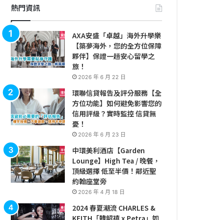
熱門資訊
AXA安盛「卓越」海外升學樂
【築夢海外，您的全方位保障
夥伴】保證一趟安心留學之
旅！
2026 年 6 月 22 日
環聯信貸報告及評分服務【全
方位功能】如何避免影響您的
信用評級？實時監控 信貸無
憂！
2026 年 6 月 23 日
中環美利酒店【Garden
Lounge】High Tea / 晚餐，
頂級選擇 低至半價！鄰近聖
約翰座堂旁
2026 年 4 月 18 日
2024 春夏潮流 CHARLES &
KEITH「韓韶禧 x Petra」如