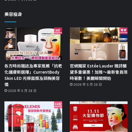
美容瘦身
各方時尚雜誌及專家推薦「抗老
官網獨家 Estée Lauder 雅詩蘭
化護膚新選擇」CurrentBody
黛多重優惠！加推～最新會員限
Skin LED 光療面膜及頸胸美容
時著數！美麗瞬間開始
儀
2026 年 5 月 26 日
2026 年 5 月 28 日