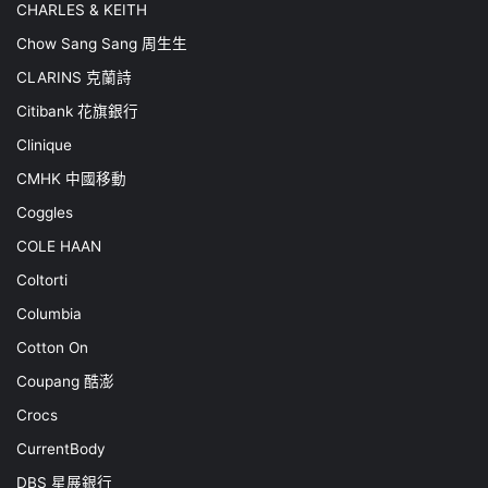
CHARLES & KEITH
Chow Sang Sang 周生生
CLARINS 克蘭詩
Citibank 花旗銀行
Clinique
CMHK 中國移動
Coggles
COLE HAAN
Coltorti
Columbia
Cotton On
Coupang 酷澎
Crocs
CurrentBody
DBS 星展銀行