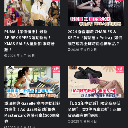
PUMA【半價優惠】最新
2024 春夏潮流 CHARLES &
SPIREX SPEED運動新寵！
KEITH「韓韶禧 x Petra」如何
XMAS SALE大量折扣 限時著
讓它成為全球時尚必備單品？
數！
2026 年 4 月 2 日
2026 年 4 月 14 日
重溫經典 Gazelle 室內運動鞋魅
【UGG年中勁減】限定商品低
力進化！Adidas最新8折優惠｜
至6折！買2件再享85折！正價
Mastercard簽賬可享$500現金
貨品都有9折優惠！
券
2025 年 6 月 4 日
2025 年 6 月 28 日