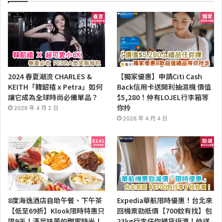
2024 春夏潮流 CHARLES &
【獨家優惠】申請Citi Cash
KEITH「韓韶禧 x Petra」如何
Back信用卡送開利抽濕機 價值
讓它成為全球時尚必備單品？
$5,280！仲有LOJEL行李箱等
你拎
2026 年 4 月 2 日
2026 年 4 月 4 日
8度海逸酒店自助午餐、下午茶
Expedia華航限時優惠！台北來
【低至69折】Klook限時特惠只
回機票勁抵價【700蚊有找】包
限9天！滿足味蕾的甜蜜時光！
23kg行李任你掃貨返港！仲送