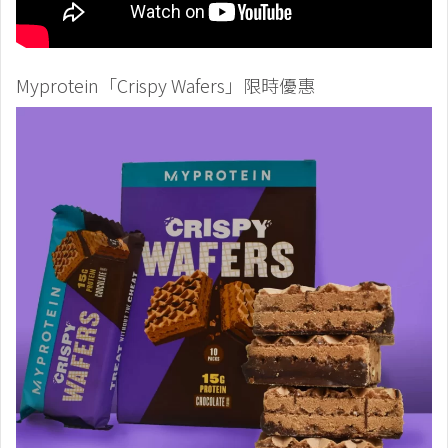
Myprotein「Crispy Wafers」限時優惠