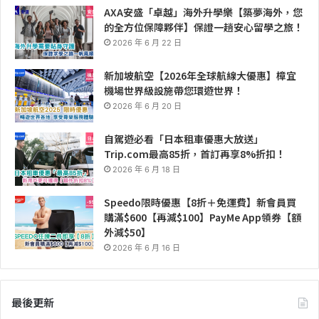
AXA安盛「卓越」海外升學樂【築夢海外，您
的全方位保障夥伴】保證一趟安心留學之旅！
2026 年 6 月 22 日
新加坡航空【2026年全球航線大優惠】樟宜
機場世界級設施帶您環遊世界！
2026 年 6 月 20 日
自駕遊必看「日本租車優惠大放送」
Trip.com最高85折，首訂再享8%折扣！
2026 年 6 月 18 日
Speedo限時優惠【8折＋免運費】新會員買
購滿$600【再減$100】PayMe App領券【額
外減$50】
2026 年 6 月 16 日
最後更新