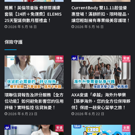
推薦！英倫限量版 骨膠原護膚
CurrentBody 雙11.11超值優
套裝【24折＋免運費】ELEMIS
惠登場！滿額折扣、限時贈品，
25天聖誕倒數月曆禮盒！
讓您輕鬆擁有專業級美容護理！
2026 年 5 月 18 日
2026 年 5 月 16 日
保險守護
環聯信貸報告及評分服務【全方
AXA安盛「卓越」海外升學樂
位功能】如何避免影響您的信用
【築夢海外，您的全方位保障夥
評級？實時監控 信貸無憂！
伴】保證一趟安心留學之旅！
2026 年 6 月 23 日
2026 年 6 月 22 日