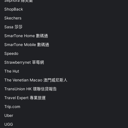
Sephora 絲芙蘭
ShopBack
Skechers
Sasa 莎莎
SmarTone Home 數碼通
SmarTone Mobile 數碼通
Speedo
Strawberrynet 草莓網
The Hut
The Venetian Macao 澳門威尼斯人
TransUnion HK 環聯信貸報告
Travel Expert 專業旅運
Trip.com
Uber
UGG