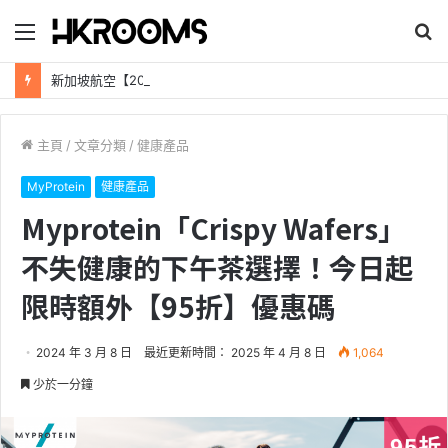
目
搜
錄
尋
新加坡航空【2026年全球航線大優惠】樟宜機場世界級設施帶您環遊世界！
主頁
/
文章分類
/
健康產品
MyProtein
健康產品
Myprotein「Crispy Wafers」
不失健康的下午茶選擇！今日起
限時額外【95折】優惠碼
2024 年 3 月 8 日
最近更新時間： 2025 年 4 月 8 日
1,064
少於一分鐘