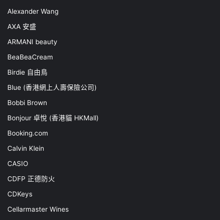
Alexander Wang
AXA 安盛
ARMANI beauty
BeaBeaCream
Birdie 自由鳥
Blue (香港網上人壽保險公司)
Bobbi Brown
Bonjour 卓悅 (香港貓 HKMall)
Booking.com
Calvin Klein
CASIO
CDFP 正德防火
CDKeys
Cellarmaster Wines