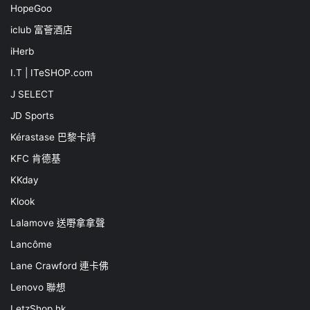
HopeGoo
iclub 富薈酒店
iHerb
I.T | ITeSHOP.com
J SELECT
JD Sports
Kérastase 巴黎卡詩
KFC 肯德基
KKday
Klook
Lalamove 送嘢拿拿聲
Lancôme
Lane Crawford 連卡佛
Lenovo 聯想
LetzShop.hk