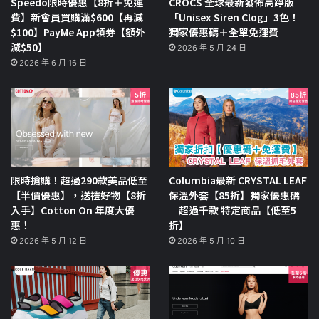
Speedo限時優惠【8折＋免運
CROCS 全球最新發佈高踭版
費】新會員買購滿$600【再減
「Unisex Siren Clog」3色！
$100】PayMe App領券【額外
獨家優惠碼＋全單免運費
減$50】
2026 年 5 月 24 日
2026 年 6 月 16 日
限時搶購！超過290款美品低至
Columbia最新 CRYSTAL LEAF
【半價優惠】，送禮好物【8折
保溫外套【85折】獨家優惠碼
入手】Cotton On 年度大優
｜超過千款 特定商品【低至5
惠！
折】
2026 年 5 月 12 日
2026 年 5 月 10 日