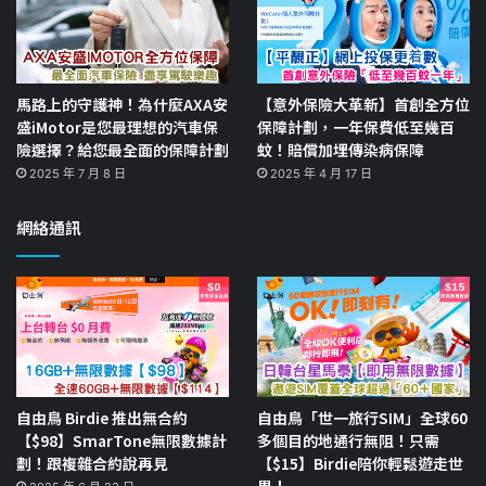
馬路上的守護神！為什麼AXA安
【意外保險大革新】首創全方位
盛iMotor是您最理想的汽車保
保障計劃，一年保費低至幾百
險選擇？給您最全面的保障計劃
蚊！賠償加埋傳染病保障
2025 年 7 月 8 日
2025 年 4 月 17 日
網絡通訊
自由鳥 Birdie 推出無合約
自由鳥「世一旅行SIM」全球60
【$98】SmarTone無限數據計
多個目的地通行無阻！只需
劃！跟複雜合約說再見
【$15】Birdie陪你輕鬆遊走世
界！