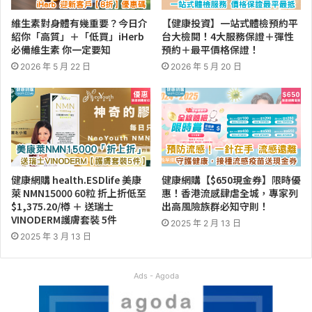
維生素對身體有幾重要？今日介
【健康投資】一站式體檢預約平
紹你「高質」＋「低買」iHerb
台大檢閱！4大服務保證＋彈性
必備維生素 你一定要知
預約＋最平價格保證！
2026 年 5 月 22 日
2026 年 5 月 20 日
健康網購 health.ESDlife 美康
健康網購【$650現金券】限時優
萊 NMN15000 60粒 折上折低至
惠！香港流感肆虐全城，專家列
$1,375.20/樽 ＋ 送瑞士
出高風險族群必知守則！
VINODERM護膚套裝 5件
2025 年 2 月 13 日
2025 年 3 月 13 日
Ads - Agoda