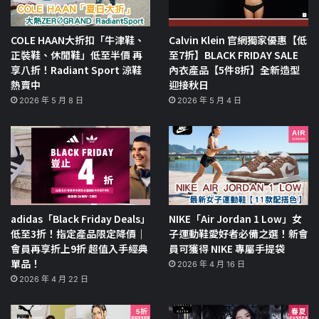
COLE HAAN大折扣「牛津鞋、
Calvin Klein 官網獨家優惠【低
正裝鞋、休閒鞋」低至半價 再
至7折】BLACK FRIDAY SALE
享八折！Radiant Sport 涼鞋
內衣產品【5件8折】全新造型
熱賣中
迎接秋日
2026 年 5 月 8 日
2026 年 5 月 4 日
adidas「Black Friday Deals」
NIKE「Air Jordan 1 Low」女
低至3折！指定產品限定降價｜
子運動鞋愛好者必備之選！新會
會員再享折上9折 超值入手經典
員可獲得 NIKE 專屬手提袋
單品！
2026 年 4 月 16 日
2026 年 4 月 22 日