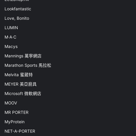
Lookfantastic
Love, Bonito
LUMIN
M·A·C
Macys
Mannings 萬寧網店
Marathon Sports 馬拉松
Melvita 蜜葳特
MEYER 美亞廚具
Microsoft 微軟網店
MOOV
MR PORTER
MyProtein
NET-A-PORTER