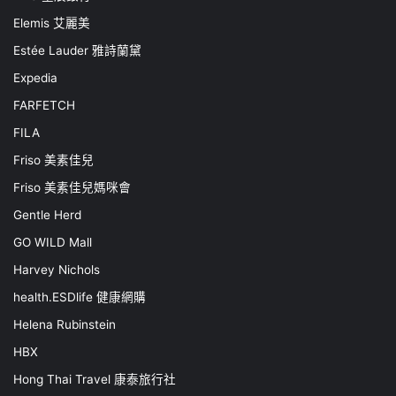
Elemis 艾麗美
Estée Lauder 雅詩蘭黛
Expedia
FARFETCH
FILA
Friso 美素佳兒
Friso 美素佳兒媽咪會
Gentle Herd
GO WILD Mall
Harvey Nichols
health.ESDlife 健康網購
Helena Rubinstein
HBX
Hong Thai Travel 康泰旅行社