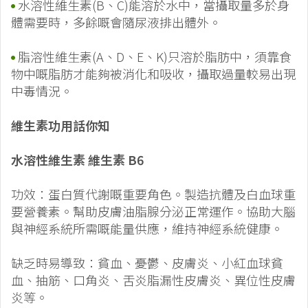
水溶性維生素(B、C)能溶於水中，當攝取量多於身
體需要時，多餘嘅會隨尿液排出體外。
脂溶性維生素(A、D、E、K)只溶於脂肪中，須靠食
物中嘅脂肪才能夠被消化和吸收，攝取過量較易出現
中毒情況。
維生素功用話你知
水溶性維生素 維生素 B6
功效：蛋白質代謝嘅重要角色。製造抗體及白血球重
要營養素。幫助皮膚油脂腺分泌正常運作。協助大腦
與神經系統所需嘅能量供應，維持神經系統健康。
缺乏時易導致：貧血、憂鬱、皮膚炎、小紅血球貧
血、抽筋、口角炎、舌炎脂漏性皮膚炎、異位性皮膚
炎等。