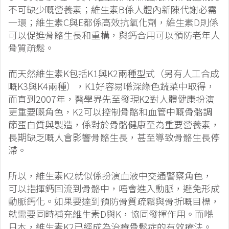
不可缺少嘅營養素；維生素B係人體內新陳代謝必需
一環；維生素C與E都係高效抗氧化劑，維生素D則係
可以促進骨骼生長和重構，與鈣合用可以預防老年人
骨質疏鬆。
而天然維生素K包括K1與K2兩種型式（另有人工合成
嘅K3與K4兩種），K1好容易喺深綠色蔬菜中取得，
而直到2007年，醫學界先至發現K2對人體健康扮演
更重要嘅角色，K2可以控制骨骼和血管中嘅骨骼調
節蛋白質與製造，係對於骨骼健康至為重要營養素，
長期缺乏嘅人會影響骨骼生長，甚至導致骨骼生長停
滯。
所以，維生素K2就似係扮演血液中交通警察角色，
可以指揮鈣回流到骨骼中，唔會進入動脈，避免形成
動脈鈣化。如果要達到預防骨質疏鬆與骨折嘅目標，
就需要同時補充維生素D與K，協同發揮作用。而喺
日本，維生素K2已經成為治療骨鬆症的有效療法。