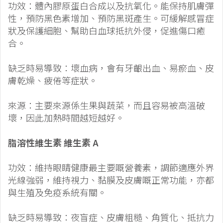
功效：體內膠原蛋白合成以及抗氧化。能保持肌膚彈
性，預防黑色素增加、預防黑斑產生。可緩解感冒症
狀及保護細胞、幫助白血球抵抗外侵，促進傷口癒
合。
缺乏時易導致：壞血病，會有牙齦出血、易瘀血、皮
膚乾燥、疲倦等症狀。
來源：主要來源係生果與蔬菜，而且容易被高溫破
壞，因此加熱時間越短越好。
脂溶性維生素 維生素 A
功效：維持眼睛健康最主要嘅營養素，調節適應外界
光線強弱，維持視力、黏膜及皮膚嘅正常功能，亦都
與生殖及免疫系統有關。
缺乏時易導致：夜盲症、皮膚粗糙、角質化、抵抗力