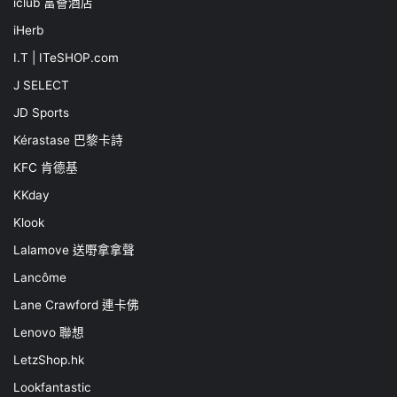
iclub 富薈酒店
iHerb
I.T | ITeSHOP.com
J SELECT
JD Sports
Kérastase 巴黎卡詩
KFC 肯德基
KKday
Klook
Lalamove 送嘢拿拿聲
Lancôme
Lane Crawford 連卡佛
Lenovo 聯想
LetzShop.hk
Lookfantastic