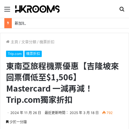
目
搜
錄
尋
新加坡航空【2026年全球航線大優惠】樟宜機場世界級設施帶您環遊世界！
主頁
/
文章分類
/
機票折扣
Trip.com
機票折扣
東南亞旅程機票優惠【吉隆坡來
回票價低至$1,506】
Mastercard 一減再減！
Trip.com獨家折扣
2024 年 11 月 26 日
最近更新時間： 2025 年 3 月 18 日
792
少於一分鐘