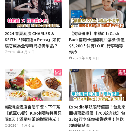
2024 春夏潮流 CHARLES &
【獨家優惠】申請Citi Cash
KEITH「韓韶禧 x Petra」如何
Back信用卡送開利抽濕機 價值
讓它成為全球時尚必備單品？
$5,280！仲有LOJEL行李箱等
你拎
2026 年 4 月 2 日
2026 年 4 月 4 日
8度海逸酒店自助午餐、下午茶
Expedia華航限時優惠！台北來
【低至69折】Klook限時特惠只
回機票勁抵價【700蚊有找】包
限9天！滿足味蕾的甜蜜時光！
23kg行李任你掃貨返港！仲送
精緻餐點添
2026 年 4 月 6 日