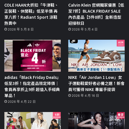
COLE HAAN大折扣「牛津鞋、
Calvin Klein 官網獨家優惠【低
正裝鞋、休閒鞋」低至半價 再
至7折】BLACK FRIDAY SALE
享八折！Radiant Sport 涼鞋
內衣產品【5件8折】全新造型
熱賣中
迎接秋日
2026 年 5 月 8 日
2026 年 5 月 4 日
adidas「Black Friday Deals」
NIKE「Air Jordan 1 Low」女
低至3折！指定產品限定降價｜
子運動鞋愛好者必備之選！新會
會員再享折上9折 超值入手經典
員可獲得 NIKE 專屬手提袋
單品！
2026 年 4 月 16 日
2026 年 4 月 22 日