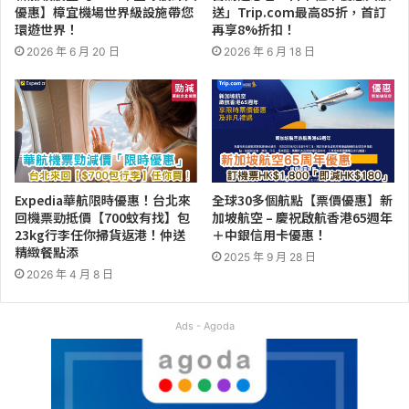
優惠】樟宜機場世界級設施帶您
送」Trip.com最高85折，首訂
環遊世界！
再享8%折扣！
2026 年 6 月 20 日
2026 年 6 月 18 日
Expedia華航限時優惠！台北來
全球30多個航點【票價優惠】新
回機票勁抵價【700蚊有找】包
加坡航空 – 慶祝啟航香港65週年
23kg行李任你掃貨返港！仲送
＋中銀信用卡優惠！
精緻餐點添
2025 年 9 月 28 日
2026 年 4 月 8 日
Ads - Agoda