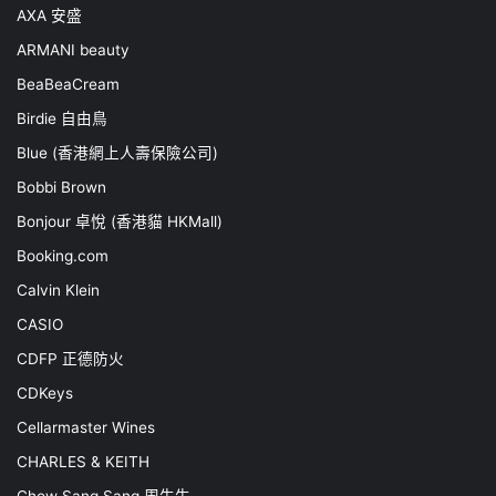
AXA 安盛
ARMANI beauty
BeaBeaCream
Birdie 自由鳥
Blue (香港網上人壽保險公司)
Bobbi Brown
Bonjour 卓悅 (香港貓 HKMall)
Booking.com
Calvin Klein
CASIO
CDFP 正德防火
CDKeys
Cellarmaster Wines
CHARLES & KEITH