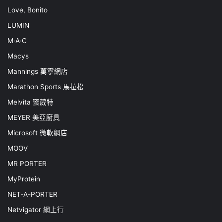
Love, Bonito
LUMIN
M·A·C
Macys
Mannings 萬寧網店
Marathon Sports 馬拉松
Melvita 蜜葳特
MEYER 美亞廚具
Microsoft 微軟網店
MOOV
MR PORTER
MyProtein
NET-A-PORTER
Netvigator 網上行