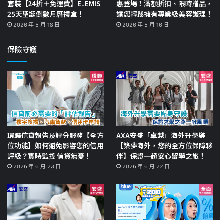
套裝【24折＋免運費】ELEMIS
惠登場！滿額折扣、限時贈品，
25天聖誕倒數月曆禮盒！
讓您輕鬆擁有專業級美容護理！
2026 年 5 月 18 日
2026 年 5 月 16 日
保險守護
環聯信貸報告及評分服務【全方
AXA安盛「卓越」海外升學樂
位功能】如何避免影響您的信用
【築夢海外，您的全方位保障夥
評級？實時監控 信貸無憂！
伴】保證一趟安心留學之旅！
2026 年 6 月 23 日
2026 年 6 月 22 日