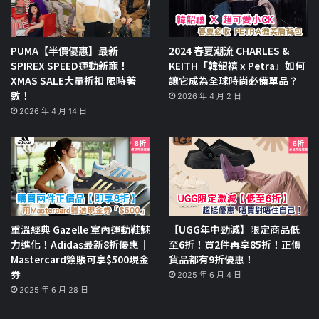
PUMA【半價優惠】最新
2024 春夏潮流 CHARLES &
SPIREX SPEED運動新寵！
KEITH「韓韶禧 x Petra」如何
XMAS SALE大量折扣 限時著
讓它成為全球時尚必備單品？
數！
2026 年 4 月 2 日
2026 年 4 月 14 日
重溫經典 Gazelle 室內運動鞋魅
【UGG年中勁減】限定商品低
力進化！Adidas最新8折優惠｜
至6折！買2件再享85折！正價
Mastercard簽賬可享$500現金
貨品都有9折優惠！
券
2025 年 6 月 4 日
2025 年 6 月 28 日