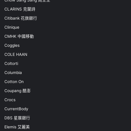
Chow Sang Sang 周生生
CLARINS 克蘭詩
Citibank 花旗銀行
Clinique
CMHK 中國移動
Coggles
COLE HAAN
Coltorti
Columbia
Cotton On
Coupang 酷澎
Crocs
CurrentBody
DBS 星展銀行
Elemis 艾麗美