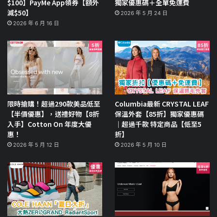
$100】PayMe App領券【額外
獨家優惠碼＋全單免運費
減$50】
2026 年 5 月 24 日
2026 年 6 月 16 日
限時搶購！超過290款美品低至
Columbia最新 CRYSTAL LEAF
【半價優惠】，送禮好物【8折
保溫外套【85折】獨家優惠碼
入手】Cotton On 年度大優
｜超過千款 特定商品【低至5
惠！
折】
2026 年 5 月 12 日
2026 年 5 月 10 日