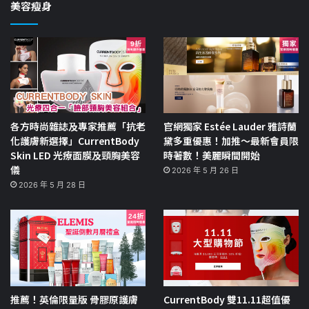
美容瘦身
各方時尚雜誌及專家推薦「抗老
官網獨家 Estée Lauder 雅詩蘭
化護膚新選擇」CurrentBody
黛多重優惠！加推～最新會員限
Skin LED 光療面膜及頸胸美容
時著數！美麗瞬間開始
儀
2026 年 5 月 26 日
2026 年 5 月 28 日
推薦！英倫限量版 骨膠原護膚
CurrentBody 雙11.11超值優