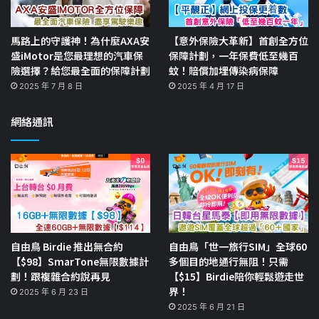
馬路上的守護神！為什麼AXA安
【意外保險大革新】首創全方位
盛iMotor是您最理想的汽車保
保障計劃，一年保費低至幾百
險選擇？給您最全面的保障計劃
蚊！賠償加埋傳染病保障
2025 年 7 月 8 日
2025 年 4 月 17 日
網絡通訊
自由鳥 Birdie 推出無合約
自由鳥「世一旅行SIM」全球60
【$98】SmarTone無限數據計
多個目的地通行無阻！只需
劃！跟複雜合約說再見
【$15】Birdie陪你輕鬆遊走世
界！
2025 年 6 月 23 日
2025 年 6 月 21 日