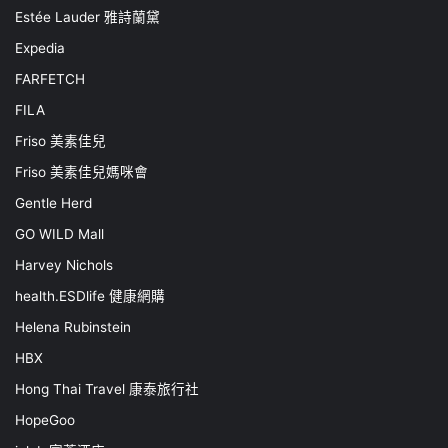
Estée Lauder 雅詩蘭黛
Expedia
FARFETCH
FILA
Friso 美素佳兒
Friso 美素佳兒媽咪會
Gentle Herd
GO WILD Mall
Harvey Nichols
health.ESDlife 健康網購
Helena Rubinstein
HBX
Hong Thai Travel 康泰旅行社
HopeGoo