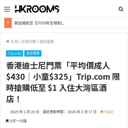
目
搜
錄
尋
新加坡航空【2026年全球航線大優惠】樟宜機場世界級設施帶您環遊世界！
主頁
/
文章分類
/
酒店優惠
Trip.com
酒店優惠
香港迪士尼門票「平均價成人
$430｜小童$325」Trip.com 限
時搶購低至 $1 入住大灣區酒
店！
2025 年 2 月 20 日
最近更新時間： 2025 年 3 月 17 日
1,502
少於一分鐘