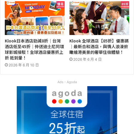
Klook日本酒店勁減8折｜台灣
Klook 全球酒店【85折】優惠碼
酒店低至45折｜仲送迪士尼同環
｜最新合和酒店，與情人浪漫俯
球影城接駁！全球酒店優惠折上
瞰維港美景的奢華住宿體驗！
折 抵到暈！
2026 年 6 月 4 日
2026 年 6 月 10 日
Ads - Agoda