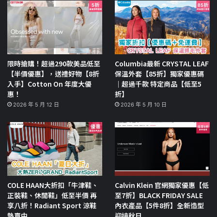
限時搶購！超過290款美品低至
Columbia最新 CRYSTAL LEAF
【半價優惠】，送禮好物【8折
保溫外套【85折】獨家優惠碼
入手】Cotton On 年度大優
｜超過千款 特定商品【低至5
惠！
折】
2026 年 5 月 12 日
2026 年 5 月 10 日
COLE HAAN大折扣「牛津鞋、
Calvin Klein 官網獨家優惠【低
正裝鞋、休閒鞋」低至半價 再
至7折】BLACK FRIDAY SALE
享八折！Radiant Sport 涼鞋
內衣產品【5件8折】全新造型
熱賣中
迎接秋日