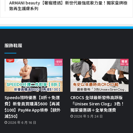
ARMANI beauty【奢寵禮遇】新世代最強底妝力量！獨家皇牌極
致再生護膚系列
服飾鞋履
Speedo限時優惠【8折＋免運
CROCS 全球最新發佈高踭版
費】新會員買購滿$600【再減
「Unisex Siren Clog」3色！
$100】PayMe App領券【額外
獨家優惠碼＋全單免運費
減$50】
2026 年 5 月 24 日
2026 年 6 月 16 日