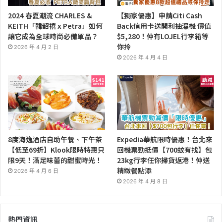
2024 春夏潮流 CHARLES &
【獨家優惠】申請Citi Cash
KEITH「韓韶禧 x Petra」如何
Back信用卡送開利抽濕機 價值
讓它成為全球時尚必備單品？
$5,280！仲有LOJEL行李箱等
你拎
2026 年 4 月 2 日
2026 年 4 月 4 日
8度海逸酒店自助午餐、下午茶
Expedia華航限時優惠！台北來
【低至69折】Klook限時特惠只
回機票勁抵價【700蚊有找】包
限9天！滿足味蕾的甜蜜時光！
23kg行李任你掃貨返港！仲送
精緻餐點添
2026 年 4 月 6 日
2026 年 4 月 8 日
熱門資訊