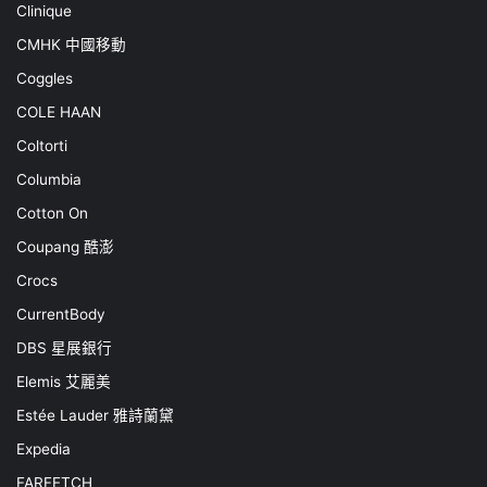
Clinique
CMHK 中國移動
Coggles
COLE HAAN
Coltorti
Columbia
Cotton On
Coupang 酷澎
Crocs
CurrentBody
DBS 星展銀行
Elemis 艾麗美
Estée Lauder 雅詩蘭黛
Expedia
FARFETCH