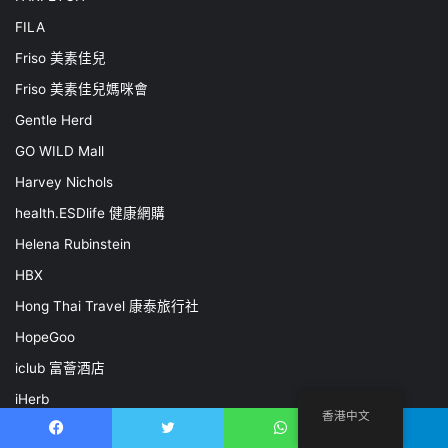
FILA
Friso 美素佳兒
Friso 美素佳兒媽咪會
Gentle Herd
GO WILD Mall
Harvey Nichols
health.ESDlife 健康網購
Helena Rubinstein
HBX
Hong Thai Travel 康泰旅行社
HopeGoo
iclub 富薈酒店
iHerb
香港中文
I.T | ITeSHOP.com
Facebook
推特
WhatsApp
電報