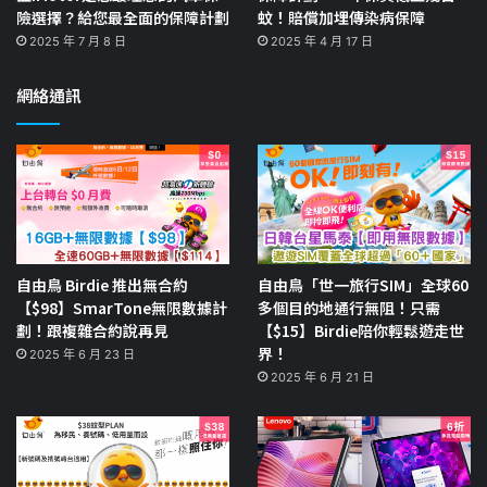
險選擇？給您最全面的保障計劃
蚊！賠償加埋傳染病保障
2025 年 7 月 8 日
2025 年 4 月 17 日
網絡通訊
自由鳥 Birdie 推出無合約
自由鳥「世一旅行SIM」全球60
【$98】SmarTone無限數據計
多個目的地通行無阻！只需
劃！跟複雜合約說再見
【$15】Birdie陪你輕鬆遊走世
界！
2025 年 6 月 23 日
2025 年 6 月 21 日