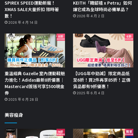
SPIREX SPEED運動新寵！
KEITH「韓韶禧 x Petra」如何
XMAS SALE大量折扣 限時著
讓它成為全球時尚必備單品？
數！
2026 年 4 月 2 日
2026 年 4 月 14 日
重溫經典 Gazelle 室內運動鞋魅
【UGG年中勁減】限定商品低
力進化！Adidas最新8折優惠｜
至6折！買2件再享85折！正價
Mastercard簽賬可享$500現金
貨品都有9折優惠！
券
2025 年 6 月 4 日
2025 年 6 月 28 日
美容瘦身