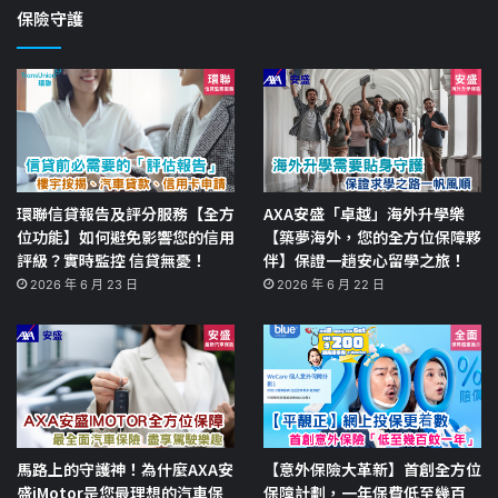
保險守護
環聯信貸報告及評分服務【全方
AXA安盛「卓越」海外升學樂
位功能】如何避免影響您的信用
【築夢海外，您的全方位保障夥
評級？實時監控 信貸無憂！
伴】保證一趟安心留學之旅！
2026 年 6 月 23 日
2026 年 6 月 22 日
馬路上的守護神！為什麼AXA安
【意外保險大革新】首創全方位
盛iMotor是您最理想的汽車保
保障計劃，一年保費低至幾百