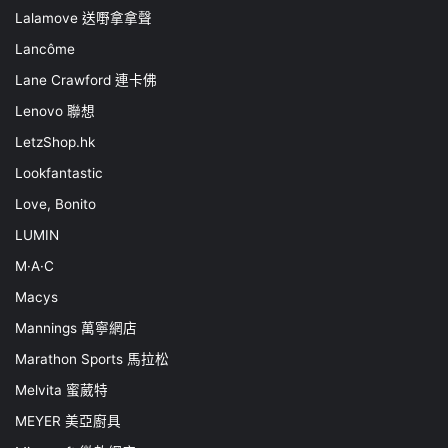
Lalamove 送嘢拿拿聲
Lancôme
Lane Crawford 連卡佛
Lenovo 聯想
LetzShop.hk
Lookfantastic
Love, Bonito
LUMIN
M·A·C
Macys
Mannings 萬寧網店
Marathon Sports 馬拉松
Melvita 蜜葳特
MEYER 美亞廚具