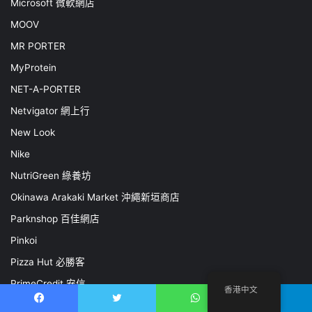
Microsoft 微軟網店
MOOV
MR PORTER
MyProtein
NET-A-PORTER
Netvigator 網上行
New Look
Nike
NutriGreen 綠養坊
Okinawa Arakaki Market 沖繩新垣商店
Parknshop 百佳網店
Pinkoi
Pizza Hut 必勝客
PrimeCredit 安信
香港中文
PUMA
Facebook
推特
WhatsApp
電報