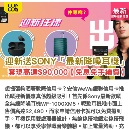
想搵張夠晒著數嘅信用卡？安信WeWa銀聯信用卡推
出嘅迎新優惠真係超級吸引！首先係Sony最新款嘅
全無線降噪耳機WF-1000XM5，呢款耳機喺市面上
售價高達$2,490，而家申請信用卡就可以免費攞到
手。耳機採用雙處理器設計，無論係搭地鐵定係搭飛
機，都可以享受寧靜嘅音樂體驗。加上電量夠勁，充