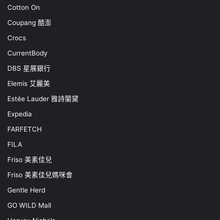
Cotton On
Coupang 酷澎
Crocs
CurrentBody
DBS 星展銀行
Elemis 艾麗美
Estée Lauder 雅詩蘭黛
Expedia
FARFETCH
FILA
Friso 美素佳兒
Friso 美素佳兒媽咪會
Gentle Herd
GO WILD Mall