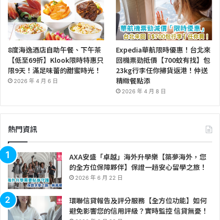
8度海逸酒店自助午餐、下午茶
Expedia華航限時優惠！台北來
【低至69折】Klook限時特惠只
回機票勁抵價【700蚊有找】包
限9天！滿足味蕾的甜蜜時光！
23kg行李任你掃貨返港！仲送
精緻餐點添
2026 年 4 月 6 日
2026 年 4 月 8 日
熱門資訊
AXA安盛「卓越」海外升學樂【築夢海外，您
的全方位保障夥伴】保證一趟安心留學之旅！
2026 年 6 月 22 日
環聯信貸報告及評分服務【全方位功能】如何
避免影響您的信用評級？實時監控 信貸無憂！