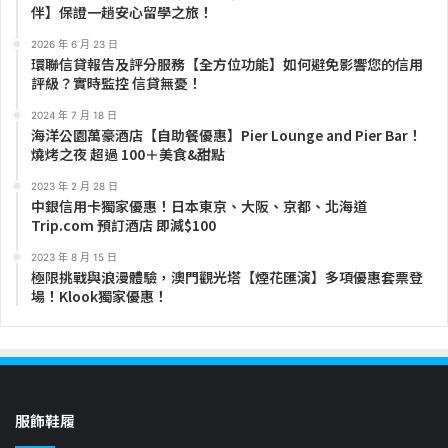
伴】保證一趟安心留學之旅！
2026 年 6 月 23 日
環聯信貸報告及評分服務【全方位功能】如何避免影響您的信用
評級？實時監控 信貸無憂！
2024 年 7 月 18 日
海洋公園萬豪酒店【自助餐優惠】Pier Lounge and Pier Bar！
燒烤之夜 超過 100＋美食&甜點
2023 年 2 月 28 日
中銀信用卡獨家優惠！日本東京、大阪、京都、北海道
Trip.com 預訂酒店 即減$100
2023 年 8 月 15 日
極限挑戰與浪漫體驗，澳門觀光塔【煙花匯演】多項優惠套票登
場！Klook獨家優惠！
服飾鞋履