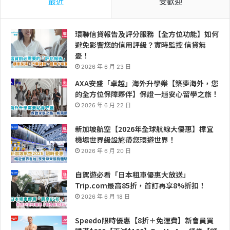
最近
受歡迎
環聯信貸報告及評分服務【全方位功能】如何
避免影響您的信用評級？實時監控 信貸無
憂！
2026 年 6 月 23 日
AXA安盛「卓越」海外升學樂【築夢海外，您
的全方位保障夥伴】保證一趟安心留學之旅！
2026 年 6 月 22 日
新加坡航空【2026年全球航線大優惠】樟宜
機場世界級設施帶您環遊世界！
2026 年 6 月 20 日
自駕遊必看「日本租車優惠大放送」
Trip.com最高85折，首訂再享8%折扣！
2026 年 6 月 18 日
Speedo限時優惠【8折＋免運費】新會員買