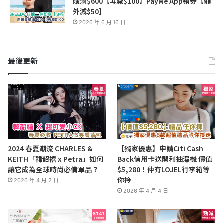
購滿$600【再減$100】PayMe App領券【額
外減$50】
2026 年 6 月 16 日
最後更新
2024 春夏潮流 CHARLES &
【獨家優惠】申請Citi Cash
KEITH「韓韶禧 x Petra」如何
Back信用卡送開利抽濕機 價值
讓它成為全球時尚必備單品？
$5,280！仲有LOJEL行李箱等
你拎
2026 年 4 月 2 日
2026 年 4 月 4 日