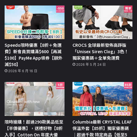
Speedo限時優惠【8折＋免運
CROCS 全球最新發佈高踭版
費】新會員買購滿$600【再減
「Unisex Siren Clog」3色！
$100】PayMe App領券【額外
獨家優惠碼＋全單免運費
減$50】
2026 年 5 月 24 日
2026 年 6 月 16 日
限時搶購！超過290款美品低至
Columbia最新 CRYSTAL LEAF
【半價優惠】，送禮好物【8折
保溫外套【85折】獨家優惠碼
入手】Cotton On 年度大優
｜超過千款 特定商品【低至5