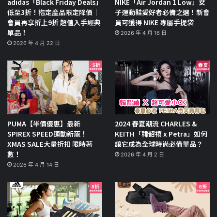
adidas「Black Friday Deals」
NIKE「Air Jordan 1 Low」女
低至3折！指定產品限定降價｜
子運動鞋愛好者必備之選！新會
會員再享折上9折 超值入手經典
員可獲得 NIKE 專屬手提袋
單品！
2026 年 4 月 16 日
2026 年 4 月 22 日
PUMA【半價優惠】最新
2024 春夏潮流 CHARLES &
SPIREX SPEED運動新寵！
KEITH「韓韶禧 x Petra」如何
XMAS SALE大量折扣 限時著
讓它成為全球時尚必備單品？
數！
2026 年 4 月 2 日
2026 年 4 月 14 日