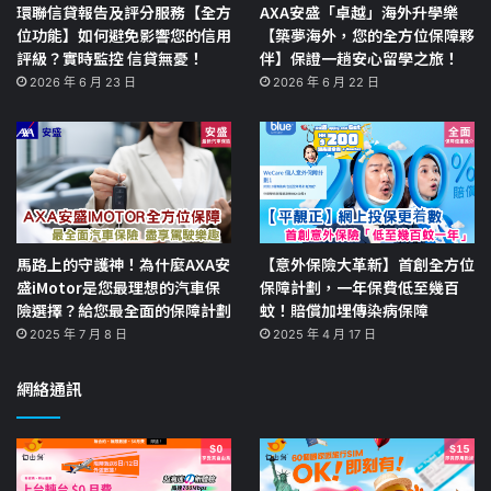
環聯信貸報告及評分服務【全方
AXA安盛「卓越」海外升學樂
位功能】如何避免影響您的信用
【築夢海外，您的全方位保障夥
評級？實時監控 信貸無憂！
伴】保證一趟安心留學之旅！
2026 年 6 月 23 日
2026 年 6 月 22 日
馬路上的守護神！為什麼AXA安
【意外保險大革新】首創全方位
盛iMotor是您最理想的汽車保
保障計劃，一年保費低至幾百
險選擇？給您最全面的保障計劃
蚊！賠償加埋傳染病保障
2025 年 7 月 8 日
2025 年 4 月 17 日
網絡通訊