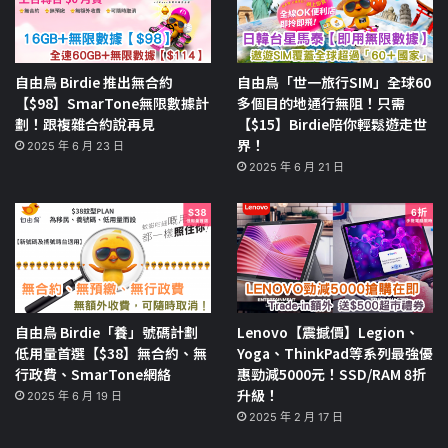
自由鳥 Birdie 推出無合約
自由鳥「世一旅行SIM」全球60
【$98】SmarTone無限數據計
多個目的地通行無阻！只需
劃！跟複雜合約說再見
【$15】Birdie陪你輕鬆遊走世
界！
2025 年 6 月 23 日
2025 年 6 月 21 日
自由鳥 Birdie「養」號碼計劃
Lenovo【震撼價】Legion、
低用量首選【$38】無合約、無
Yoga、ThinkPad等系列最強優
行政費、SmarTone網絡
惠勁減5000元！SSD/RAM 8折
升級！
2025 年 6 月 19 日
2025 年 2 月 17 日