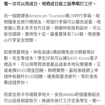
電一次可以用成日，啱晒成日返工返學嘅打工仔。
另一個選擇係American Tourister嘅29吋行李箱，啱
晒鍾意去旅行嘅朋友。呢個行李箱可以擴充容量，唔
使擔心買太多手信冇位放。側邊仲有掛鈎設計，可以
掛住細袋，實用性十足。最重要係有TSA鎖，唔使擔
心行李安全問題。
如果想要現金，仲有高達9萬蚊嘅免息分期套現計
劃，完全零成本！學生仔就可以揀$400 Klook電子
禮品卡，可以用嚟買旅遊產品或者本地玩樂優惠。又
或者揀$500現金回贈，夠晒實際。最抵係經網上申
請仲有額外$100回贈，連簽賬要求都冇，等於係免
費送錢畀你！
而家信用卡市場競爭咁大，安信WeWa呢個優惠組合
可以話係相當吸引。無論你係打工仔定係學生，都一