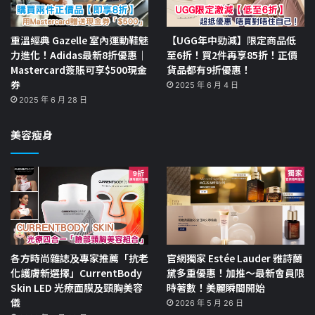
重溫經典 Gazelle 室內運動鞋魅
【UGG年中勁減】限定商品低
力進化！Adidas最新8折優惠｜
至6折！買2件再享85折！正價
Mastercard簽賬可享$500現金
貨品都有9折優惠！
券
2025 年 6 月 4 日
2025 年 6 月 28 日
美容瘦身
各方時尚雜誌及專家推薦「抗老
官網獨家 Estée Lauder 雅詩蘭
化護膚新選擇」CurrentBody
黛多重優惠！加推～最新會員限
Skin LED 光療面膜及頸胸美容
時著數！美麗瞬間開始
儀
2026 年 5 月 26 日