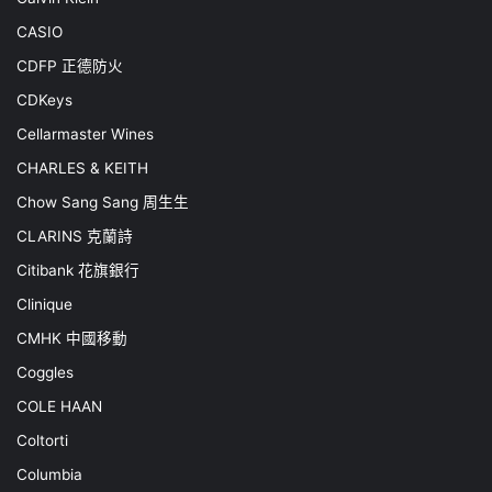
CASIO
CDFP 正德防火
CDKeys
Cellarmaster Wines
CHARLES & KEITH
Chow Sang Sang 周生生
CLARINS 克蘭詩
Citibank 花旗銀行
Clinique
CMHK 中國移動
Coggles
COLE HAAN
Coltorti
Columbia