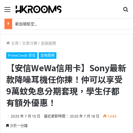
目
搜
錄
尋
新加坡航空【2026年全球航線大優惠】樟宜機場世界級設施帶您環遊世界！
主頁
/
文章分類
/
金融服務
PrimeCredit 安信
金融服務
【安信WeWa信用卡】Sony最新
款降噪耳機任你揀！仲可以享受
9萬蚊免息分期套現，學生仔都
有額外優惠！
2025 年 7 月 15 日
最近更新時間： 2025 年 7 月 18 日
1,484
少於一分鐘