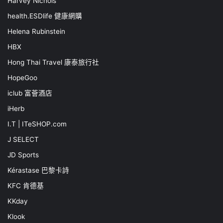
Harvey Nichols
health.ESDlife 健康網購
Helena Rubinstein
HBX
Hong Thai Travel 康泰旅行社
HopeGoo
iclub 富薈酒店
iHerb
I.T | ITeSHOP.com
J SELECT
JD Sports
Kérastase 巴黎卡詩
KFC 肯德基
KKday
Klook