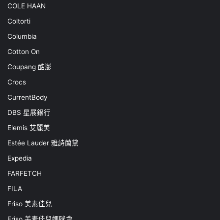
COLE HAAN
Coltorti
Columbia
Cotton On
Coupang 酷澎
Crocs
CurrentBody
DBS 星展銀行
Elemis 艾麗美
Estée Lauder 雅詩蘭黛
Expedia
FARFETCH
FILA
Friso 美素佳兒
Friso 美素佳兒媽咪會