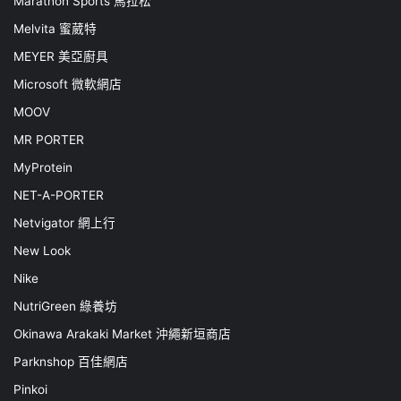
Marathon Sports 馬拉松
Melvita 蜜葳特
MEYER 美亞廚具
Microsoft 微軟網店
MOOV
MR PORTER
MyProtein
NET-A-PORTER
Netvigator 網上行
New Look
Nike
NutriGreen 綠養坊
Okinawa Arakaki Market 沖繩新垣商店
Parknshop 百佳網店
Pinkoi