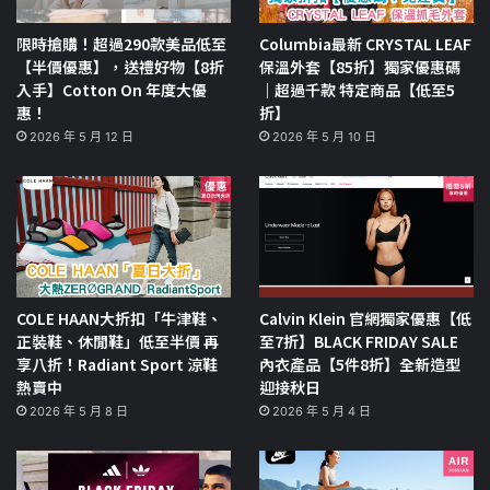
限時搶購！超過290款美品低至
Columbia最新 CRYSTAL LEAF
【半價優惠】，送禮好物【8折
保溫外套【85折】獨家優惠碼
入手】Cotton On 年度大優
｜超過千款 特定商品【低至5
惠！
折】
2026 年 5 月 12 日
2026 年 5 月 10 日
COLE HAAN大折扣「牛津鞋、
Calvin Klein 官網獨家優惠【低
正裝鞋、休閒鞋」低至半價 再
至7折】BLACK FRIDAY SALE
享八折！Radiant Sport 涼鞋
內衣產品【5件8折】全新造型
熱賣中
迎接秋日
2026 年 5 月 8 日
2026 年 5 月 4 日