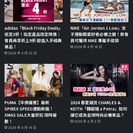
adidas「Black Friday Deals」
NIKE「Air Jordan 1 Low」女
低至3折！指定產品限定降價｜
子運動鞋愛好者必備之選！新會
會員再享折上9折 超值入手經典
員可獲得 NIKE 專屬手提袋
單品！
2026 年 4 月 16 日
2026 年 4 月 22 日
PUMA【半價優惠】最新
2024 春夏潮流 CHARLES &
SPIREX SPEED運動新寵！
KEITH「韓韶禧 x Petra」如何
XMAS SALE大量折扣 限時著
讓它成為全球時尚必備單品？
數！
2026 年 4 月 2 日
2026 年 4 月 14 日