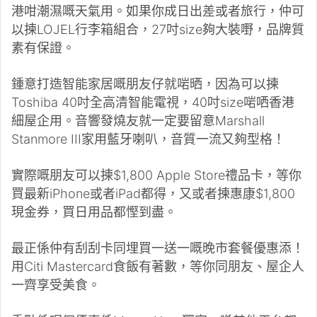
港咁潮濕嘅天氣用。如果你成日出差或者旅行，仲可
以揀LOJEL行李箱組合，27吋size夠大裝嘢，品牌質
素有保證。
鍾意打造智能家居嘅朋友仔就啱晒，因為可以揀
Toshiba 40吋全高清智能電視，40吋size啱哂香港
細屋企用。音響發燒友就一定要留意Marshall
Stanmore III家用藍牙喇叭，音質一流又夠型格！
實際嘅朋友可以揀$1,800 Apple Store禮品卡，等你
買最新iPhone或者iPad都得，又或者揀惠康$1,800
現金券，買日用品都慳到盡。
最正係仲有刮刮卡同埋買一送一嘅晚市套餐優惠添！
用Citi Mastercard食飯有著數，等你同朋友、屋企人
一齊享受美食。