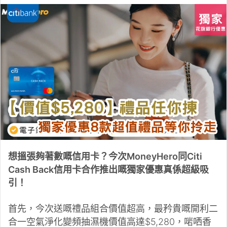
想搵張夠著數嘅信用卡？今次MoneyHero同Citi
Cash Back信用卡合作推出嘅獨家優惠真係超級吸
引！
首先，今次送嘅禮品組合價值超高，最矜貴嘅開利二
合一空氣淨化變頻抽濕機價值高達$5,280，啱哂香