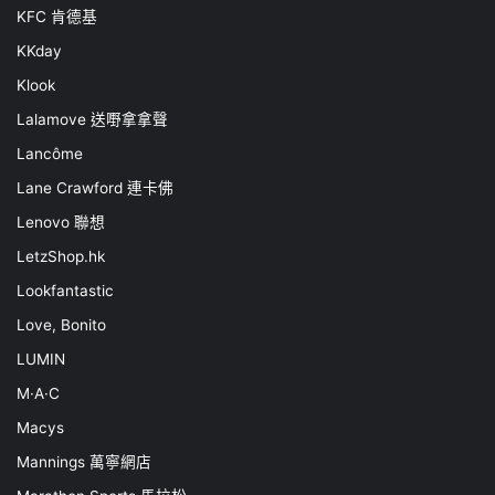
KFC 肯德基
KKday
Klook
Lalamove 送嘢拿拿聲
Lancôme
Lane Crawford 連卡佛
Lenovo 聯想
LetzShop.hk
Lookfantastic
Love, Bonito
LUMIN
M·A·C
Macys
Mannings 萬寧網店