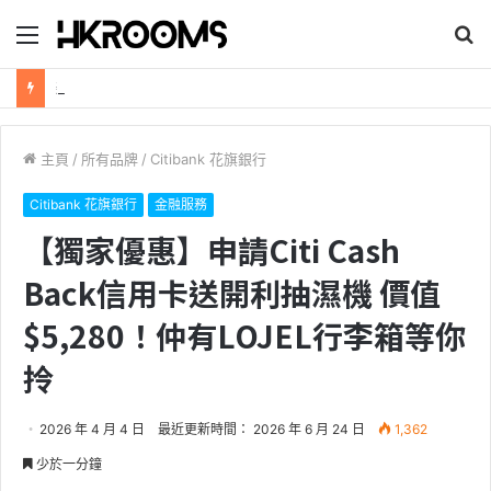
目
搜
錄
尋
新加坡航空【2026年全球航線大優惠】樟宜機場世界級設施帶您環遊世界！
主頁
/
所有品牌
/
Citibank 花旗銀行
Citibank 花旗銀行
金融服務
【獨家優惠】申請Citi Cash
Back信用卡送開利抽濕機 價值
$5,280！仲有LOJEL行李箱等你
拎
2026 年 4 月 4 日
最近更新時間： 2026 年 6 月 24 日
1,362
少於一分鐘