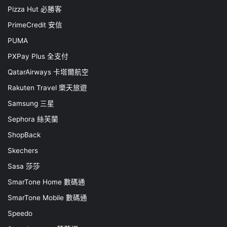
Pizza Hut 必勝客
PrimeCredit 安信
PUMA
PXPay Plus 全支付
QatarAirways 卡塔爾航空
Rakuten Travel 樂天旅遊
Samsung 三星
Sephora 絲芙蘭
ShopBack
Skechers
Sasa 莎莎
SmarTone Home 數碼通
SmarTone Mobile 數碼通
Speedo