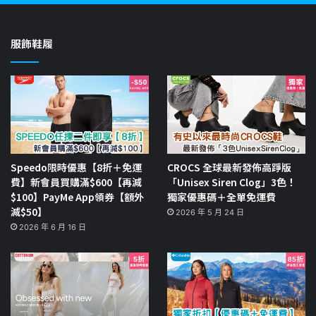
服飾鞋履
Speedo限時優惠【8折＋免運
CROCS 全球最新發佈高踭版
費】新會員買購滿$600【再減
「Unisex Siren Clog」3色！
$100】PayMe App領券【額外
獨家優惠碼＋全單免運費
減$50】
2026 年 5 月 24 日
2026 年 6 月 16 日