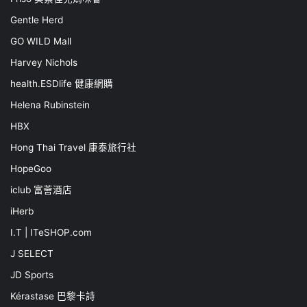
Gentle Herd
GO WILD Mall
Harvey Nichols
health.ESDlife 健康網購
Helena Rubinstein
HBX
Hong Thai Travel 康泰旅行社
HopeGoo
iclub 富薈酒店
iHerb
I.T | ITeSHOP.com
J SELECT
JD Sports
Kérastase 巴黎卡詩