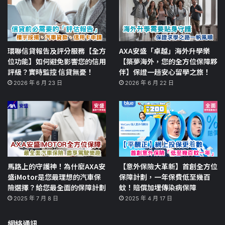
環聯信貸報告及評分服務【全方
AXA安盛「卓越」海外升學樂
位功能】如何避免影響您的信用
【築夢海外，您的全方位保障夥
評級？實時監控 信貸無憂！
伴】保證一趟安心留學之旅！
2026 年 6 月 23 日
2026 年 6 月 22 日
馬路上的守護神！為什麼AXA安
【意外保險大革新】首創全方位
盛iMotor是您最理想的汽車保
保障計劃，一年保費低至幾百
險選擇？給您最全面的保障計劃
蚊！賠償加埋傳染病保障
2025 年 7 月 8 日
2025 年 4 月 17 日
網絡通訊