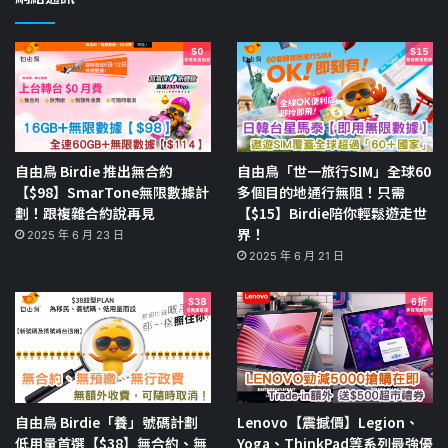
自由鳥 Birdie 推出無合約
自由鳥「世一旅行SIM」全球60
【$98】SmarTone無限數據計
多個目的地通行無阻！只需
劃！跟複雜合約說再見
【$15】Birdie陪你輕鬆遊走世
界！
2025 年 6 月 23 日
2025 年 6 月 21 日
自由鳥 Birdie「養」號碼計劃
Lenovo【震撼價】Legion、
低用量首選【$38】無合約、無
Yoga、ThinkPad等系列最強優