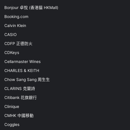
Bonjour 卓悅 (香港貓 HKMall)
Booking.com
Calvin Klein
CASIO
CDFP 正德防火
CDKeys
Cellarmaster Wines
CHARLES & KEITH
Chow Sang Sang 周生生
CLARINS 克蘭詩
Citibank 花旗銀行
Clinique
CMHK 中國移動
Coggles