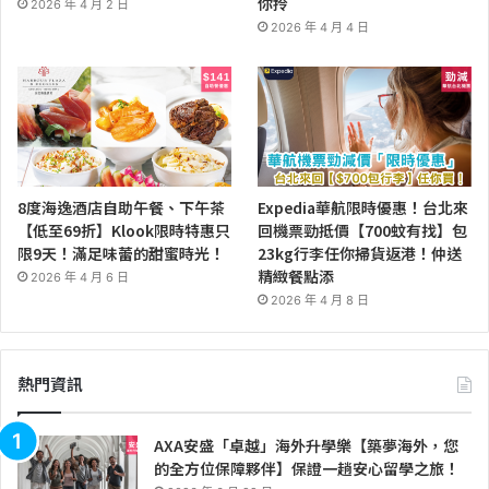
你拎
2026 年 4 月 2 日
2026 年 4 月 4 日
8度海逸酒店自助午餐、下午茶
Expedia華航限時優惠！台北來
【低至69折】Klook限時特惠只
回機票勁抵價【700蚊有找】包
限9天！滿足味蕾的甜蜜時光！
23kg行李任你掃貨返港！仲送
精緻餐點添
2026 年 4 月 6 日
2026 年 4 月 8 日
熱門資訊
AXA安盛「卓越」海外升學樂【築夢海外，您
的全方位保障夥伴】保證一趟安心留學之旅！