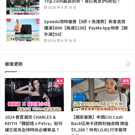
Trip.com最高85折，首訂再享8%折扣！
2026 年 6 月 18 日
Speedo限時優惠【8折＋免運費】新會員買
購滿$600【再減$100】PayMe App領券【額
外減$50】
2026 年 6 月 16 日
最後更新
2024 春夏潮流 CHARLES &
【獨家優惠】申請Citi Cash
KEITH「韓韶禧 x Petra」如何
Back信用卡送開利抽濕機 價值
讓它成為全球時尚必備單品？
$5,280！仲有LOJEL行李箱等