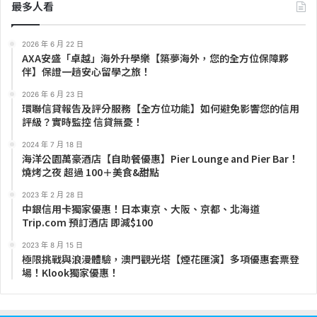
最多人看
2026 年 6 月 22 日
AXA安盛「卓越」海外升學樂【築夢海外，您的全方位保障夥
伴】保證一趟安心留學之旅！
2026 年 6 月 23 日
環聯信貸報告及評分服務【全方位功能】如何避免影響您的信用
評級？實時監控 信貸無憂！
2024 年 7 月 18 日
海洋公園萬豪酒店【自助餐優惠】Pier Lounge and Pier Bar！
燒烤之夜 超過 100＋美食&甜點
2023 年 2 月 28 日
中銀信用卡獨家優惠！日本東京、大阪、京都、北海道
Trip.com 預訂酒店 即減$100
2023 年 8 月 15 日
極限挑戰與浪漫體驗，澳門觀光塔【煙花匯演】多項優惠套票登
場！Klook獨家優惠！