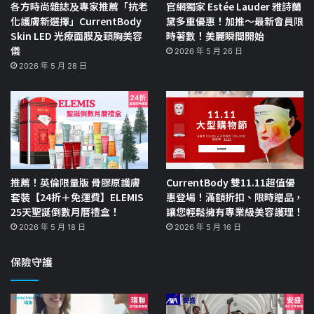
各方時尚雜誌及專家推薦「抗老
官網獨家 Estée Lauder 雅詩蘭
化護膚新選擇」CurrentBody
黛多重優惠！加推～最新會員限
Skin LED 光療面膜及頸胸美容
時著數！美麗瞬間開始
儀
2026 年 5 月 26 日
2026 年 5 月 28 日
推薦！英倫限量版 骨膠原護膚
CurrentBody 雙11.11超值優
套裝【24折＋免運費】ELEMIS
惠登場！滿額折扣、限時贈品，
25天聖誕倒數月曆禮盒！
讓您輕鬆擁有專業級美容護理！
2026 年 5 月 18 日
2026 年 5 月 16 日
保險守護