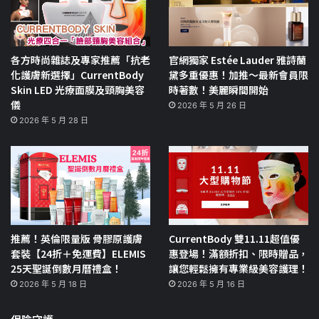
各方時尚雜誌及專家推薦「抗老
官網獨家 Estée Lauder 雅詩蘭
化護膚新選擇」CurrentBody
黛多重優惠！加推～最新會員限
Skin LED 光療面膜及頸胸美容
時著數！美麗瞬間開始
儀
2026 年 5 月 26 日
2026 年 5 月 28 日
推薦！英倫限量版 骨膠原護膚
CurrentBody 雙11.11超值優
套裝【24折＋免運費】ELEMIS
惠登場！滿額折扣、限時贈品，
25天聖誕倒數月曆禮盒！
讓您輕鬆擁有專業級美容護理！
2026 年 5 月 18 日
2026 年 5 月 16 日