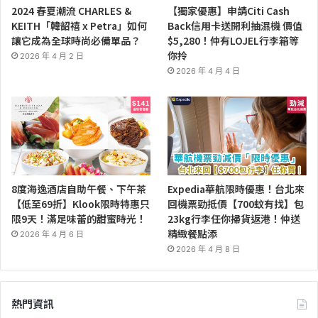
2024 春夏潮流 CHARLES &
【獨家優惠】申請Citi Cash
KEITH「韓韶禧 x Petra」如何
Back信用卡送開利抽濕機 價值
讓它成為全球時尚必備單品？
$5,280！仲有LOJEL行李箱等
你拎
2026 年 4 月 2 日
2026 年 4 月 4 日
8度海逸酒店自助午餐、下午茶
Expedia華航限時優惠！台北來
【低至69折】Klook限時特惠只
回機票勁抵價【700蚊有找】包
限9天！滿足味蕾的甜蜜時光！
23kg行李任你掃貨返港！仲送
精緻餐點添
2026 年 4 月 6 日
2026 年 4 月 8 日
熱門資訊