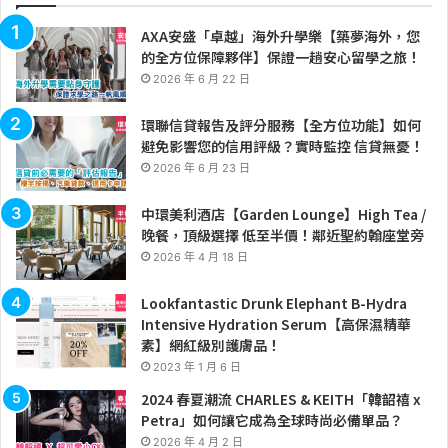
AXA安盛「卓越」海外升學樂【築夢海外，您
的全方位保障夥伴】保證一趟安心留學之旅！
2026 年 6 月 22 日
環聯信貸報告及評分服務【全方位功能】如何
避免影響您的信用評級？實時監控 信貸無憂！
2026 年 6 月 23 日
中環美利酒店【Garden Lounge】High Tea /
晚餐，頂級選擇 低至半價！鄰近聖約翰座堂旁
2026 年 4 月 18 日
Lookfantastic Drunk Elephant B-Hydra
Intensive Hydration Serum【高保濕精華
素】網紅級別護膚品！
2023 年 1 月 6 日
2024 春夏潮流 CHARLES & KEITH「韓韶禧 x
Petra」如何讓它成為全球時尚必備單品？
2026 年 4 月 2 日