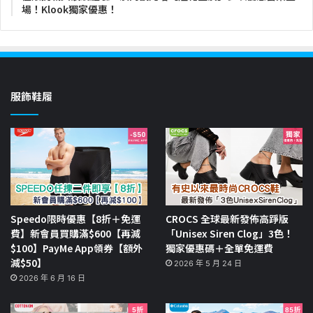
場！Klook獨家優惠！
服飾鞋履
Speedo限時優惠【8折＋免運
CROCS 全球最新發佈高踭版
費】新會員買購滿$600【再減
「Unisex Siren Clog」3色！
$100】PayMe App領券【額外
獨家優惠碼＋全單免運費
減$50】
2026 年 5 月 24 日
2026 年 6 月 16 日