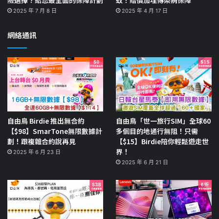
2025 年 7 月 8 日
2025 年 4 月 17 日
網絡通訊
自由鳥 Birdie 推出無合約
自由鳥「世一旅行SIM」全球60
【$98】SmarTone無限數據計
多個目的地通行無阻！只需
劃！跟複雜合約說再見
【$15】Birdie陪你輕鬆遊走世
界！
2025 年 6 月 23 日
2025 年 6 月 21 日