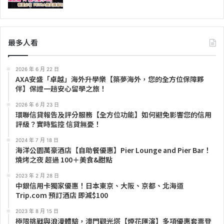
最多人看
2026 年 6 月 22 日
AXA安盛「卓越」海外升學樂【築夢海外，您的全方位保障夥
伴】保證一趟安心留學之旅！
2026 年 6 月 23 日
環聯信貸報告及評分服務【全方位功能】如何避免影響您的信用
評級？實時監控 信貸無憂！
2024 年 7 月 18 日
海洋公園萬豪酒店【自助餐優惠】Pier Lounge and Pier Bar！
燒烤之夜 超過 100＋美食&甜點
2023 年 2 月 28 日
中銀信用卡獨家優惠！日本東京、大阪、京都、北海道
Trip.com 預訂酒店 即減$100
2023 年 8 月 15 日
極限挑戰與浪漫體驗，澳門觀光塔【煙花匯演】多項優惠套票登