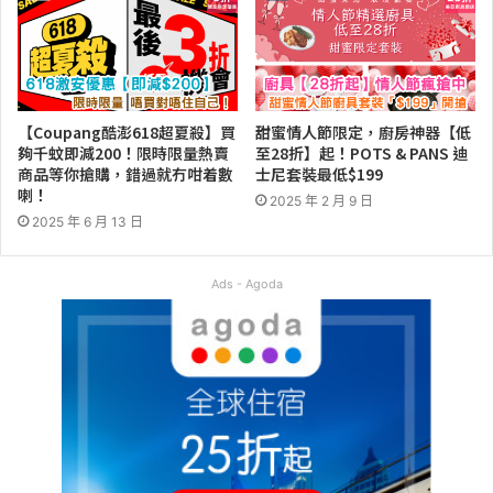
【Coupang酷澎618超夏殺】買
甜蜜情人節限定，廚房神器【低
夠千蚊即減200！限時限量熱賣
至28折】起！POTS & PANS 迪
商品等你搶購，錯過就冇咁着數
士尼套裝最低$199
喇！
2025 年 2 月 9 日
2025 年 6 月 13 日
Ads - Agoda