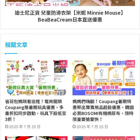
迪士尼正貨 兒童防滑衣架【米妮 Minnie Mouse】
BeaBeaCream日本直送優惠
相關文章
省荷包媽咪看這裡！電商龍頭
媽媽們嗨翻！Coupang暑期特
Coupang推暑期玩具優惠，多
惠祭出寶寶用品超殺優惠，韓國
重折扣同步啟動，玩具下殺低至
必買BOSOMI有機棉尿布，限時
3折！
限量要搶要快！
2025 年 7 月 25 日
2025 年 7 月 25 日