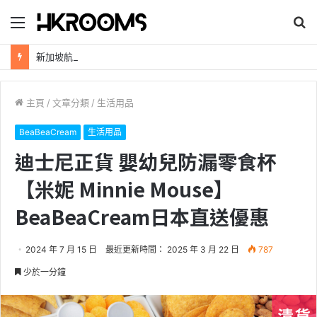
目
搜
錄
尋
新加坡航空【2026年全球航線大優惠】樟宜機場世界級設施帶您環遊世界！
主頁
/
文章分類
/
生活用品
BeaBeaCream
生活用品
迪士尼正貨 嬰幼兒防漏零食杯
【米妮 Minnie Mouse】
BeaBeaCream日本直送優惠
2024 年 7 月 15 日
最近更新時間： 2025 年 3 月 22 日
787
少於一分鐘