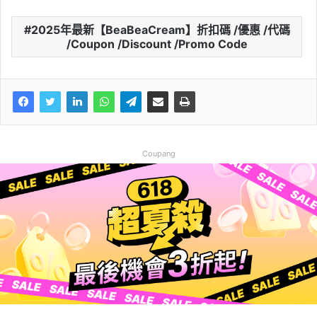
2025年最新【BeaBeaCream】折扣碼 /優惠 /代碼
/Coupon /Discount /Promo Code
Coupang