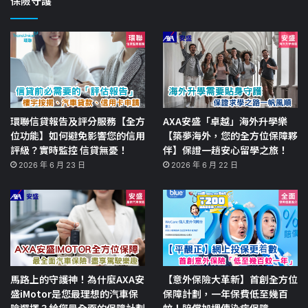
保險守護
環聯信貸報告及評分服務【全方
AXA安盛「卓越」海外升學樂
位功能】如何避免影響您的信用
【築夢海外，您的全方位保障夥
評級？實時監控 信貸無憂！
伴】保證一趟安心留學之旅！
2026 年 6 月 23 日
2026 年 6 月 22 日
馬路上的守護神！為什麼AXA安
【意外保險大革新】首創全方位
盛iMotor是您最理想的汽車保
保障計劃，一年保費低至幾百
險選擇？給您最全面的保障計劃
蚊！賠償加埋傳染病保障