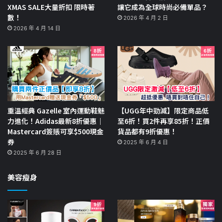
XMAS SALE大量折扣 限時著
讓它成為全球時尚必備單品？
數！
2026 年 4 月 2 日
2026 年 4 月 14 日
重溫經典 Gazelle 室內運動鞋魅
【UGG年中勁減】限定商品低
力進化！Adidas最新8折優惠｜
至6折！買2件再享85折！正價
Mastercard簽賬可享$500現金
貨品都有9折優惠！
券
2025 年 6 月 4 日
2025 年 6 月 28 日
美容瘦身