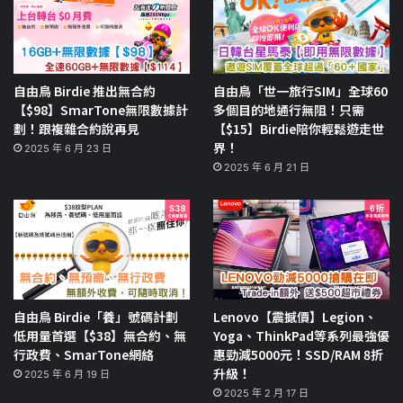
自由鳥 Birdie 推出無合約
自由鳥「世一旅行SIM」全球60
【$98】SmarTone無限數據計
多個目的地通行無阻！只需
劃！跟複雜合約說再見
【$15】Birdie陪你輕鬆遊走世
界！
2025 年 6 月 23 日
2025 年 6 月 21 日
自由鳥 Birdie「養」號碼計劃
Lenovo【震撼價】Legion、
低用量首選【$38】無合約、無
Yoga、ThinkPad等系列最強優
行政費、SmarTone網絡
惠勁減5000元！SSD/RAM 8折
升級！
2025 年 6 月 19 日
2025 年 2 月 17 日