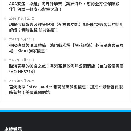
AXA安盛「卓越」海外升學樂【築夢海外，您的全方位保障夥
伴】保證一趟安心留學之旅！
2026 年 6 月 23 日
環聯信貸報告及評分服務【全方位功能】如何避免影響您的信用
評級？實時監控 信貸無憂！
2023 年 8 月 15 日
極限挑戰與浪漫體驗，澳門觀光塔【煙花匯演】多項優惠套票登
場！Klook獨家優惠！
2025 年 8 月 14 日
臨海奢華的美食之旅！香港富麗敦海洋公園酒店【自助餐優惠價
低至 HK$214】
2026 年 5 月 26 日
官網獨家 Estée Lauder 雅詩蘭黛多重優惠！加推～最新會員限
時著數！美麗瞬間開始
服飾鞋履