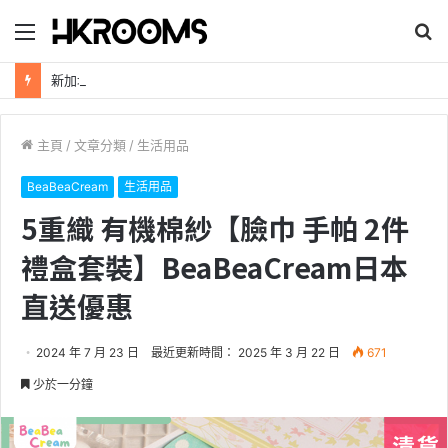
目
搜
錄
尋
新加坡航空【2026年全球航線大優惠】樟宜機場世界級設施帶您環遊世界！
主頁
/
文章分類
/
生活用品
BeaBeaCream
生活用品
5重織 有機棉紗【臉巾 手帕 2件
禮盒套裝】BeaBeaCream日本
直送優惠
2024 年 7 月 23 日
最近更新時間： 2025 年 3 月 22 日
671
少於一分鐘