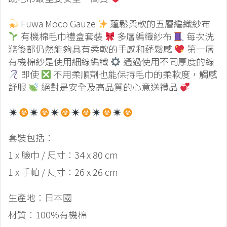
Fuwa Moco Gauze
蓬鬆柔軟的五層編織紗布
有機棉毛巾禮盒套裝
多層編織紗布
每次洗
滌後都仍然能夠具有柔軟的手感和蓬鬆感
第一層
有機棉紗是使用細線編織
通過使用不同厚度的線
即使
不用柔順劑也能保持毛巾的柔軟度，觸感
舒服
絕對是安全及高品質的心意送禮品
套裝包括：
1 x 臉巾 / 尺寸：34 x 80 cm
1 x 手帕 / 尺寸：26 x 26 cm
生產地：日本國
材質：100%有機棉