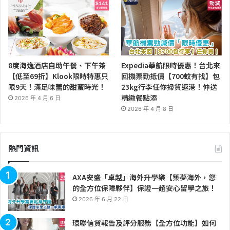
8度海逸酒店自助午餐、下午茶
Expedia華航限時優惠！台北來
【低至69折】Klook限時特惠只
回機票勁抵價【700蚊有找】包
限9天！滿足味蕾的甜蜜時光！
23kg行李任你掃貨返港！仲送
精緻餐點添
2026 年 4 月 6 日
2026 年 4 月 8 日
熱門資訊
AXA安盛「卓越」海外升學樂【築夢海外，您
的全方位保障夥伴】保證一趟安心留學之旅！
2026 年 6 月 22 日
環聯信貸報告及評分服務【全方位功能】如何