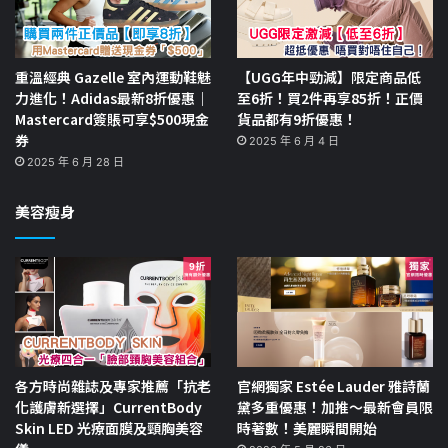
重溫經典 Gazelle 室內運動鞋魅
【UGG年中勁減】限定商品低
力進化！Adidas最新8折優惠｜
至6折！買2件再享85折！正價
Mastercard簽賬可享$500現金
貨品都有9折優惠！
券
2025 年 6 月 4 日
2025 年 6 月 28 日
美容瘦身
各方時尚雜誌及專家推薦「抗老
官網獨家 Estée Lauder 雅詩蘭
化護膚新選擇」CurrentBody
黛多重優惠！加推～最新會員限
Skin LED 光療面膜及頸胸美容
時著數！美麗瞬間開始