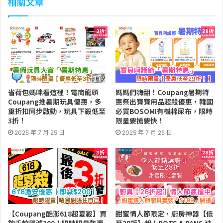
相關文章
省荷包媽咪看這裡！電商龍頭
媽媽們嗨翻！Coupang暑期特
Coupang推暑期玩具優惠，多
惠祭出寶寶用品超殺優惠，韓國
重折扣同步啟動，玩具下殺低至
必買BOSOMI有機棉尿布，限時
3折！
限量要搶要快！
2025 年 7 月 25 日
2025 年 7 月 25 日
【Coupang酷澎618超夏殺】買
甜蜜情人節限定，廚房神器【低