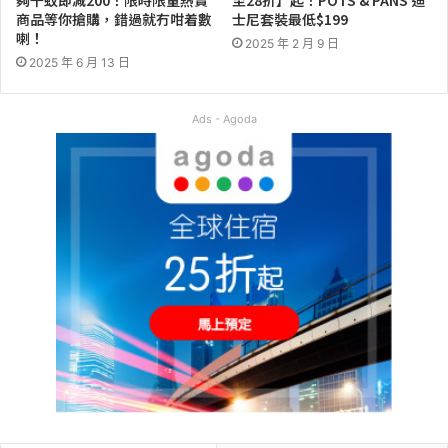
夠千蚊即減200！限時限量熱賣
至28折】起！POTS & PANS 迪
商品等你搶購，錯過就冇咁着數
士尼套裝最低$199
喇！
2025 年 2 月 9 日
2025 年 6 月 13 日
Ads - Agoda