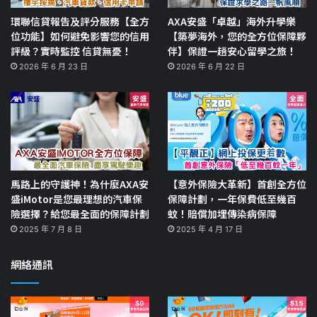
環聯信貸報告及評分服務【全方
AXA安盛「卓越」海外升學樂
位功能】如何避免影響您的信用
【築夢海外，您的全方位保障夥
評級？實時監控 信貸無憂！
伴】保證一趟安心留學之旅！
2026 年 6 月 23 日
2026 年 6 月 22 日
馬路上的守護神！為什麼AXA安
【意外保險大革新】首創全方位
盛iMotor是您最理想的汽車保
保障計劃，一年保費低至幾百
險選擇？給您最全面的保障計劃
蚊！賠償加埋傳染病保障
2025 年 7 月 8 日
2025 年 4 月 17 日
網絡通訊