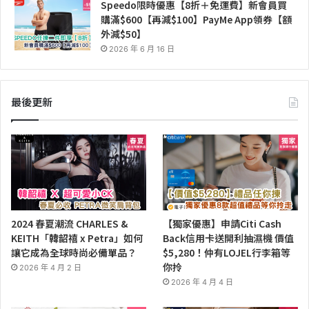
Speedo限時優惠【8折＋免運費】新會員買
購滿$600【再減$100】PayMe App領券【額
外減$50】
2026 年 6 月 16 日
最後更新
2024 春夏潮流 CHARLES &
【獨家優惠】申請Citi Cash
KEITH「韓韶禧 x Petra」如何
Back信用卡送開利抽濕機 價值
讓它成為全球時尚必備單品？
$5,280！仲有LOJEL行李箱等
你拎
2026 年 4 月 2 日
2026 年 4 月 4 日