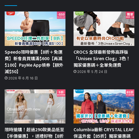
Speedo限時優惠【8折＋免運
CROCS 全球最新發佈高踭版
費】新會員買購滿$600【再減
「Unisex Siren Clog」3色！
$100】PayMe App領券【額外
獨家優惠碼＋全單免運費
減$50】
2026 年 5 月 24 日
2026 年 6 月 16 日
限時搶購！超過290款美品低至
Columbia最新 CRYSTAL LEAF
【半價優惠】，送禮好物【8折
保溫外套【85折】獨家優惠碼