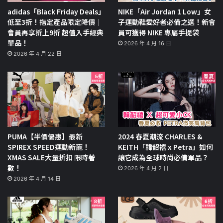
adidas「Black Friday Deals」
NIKE「Air Jordan 1 Low」女
低至3折！指定產品限定降價｜
子運動鞋愛好者必備之選！新會
會員再享折上9折 超值入手經典
員可獲得 NIKE 專屬手提袋
單品！
2026 年 4 月 16 日
2026 年 4 月 22 日
PUMA【半價優惠】最新
2024 春夏潮流 CHARLES &
SPIREX SPEED運動新寵！
KEITH「韓韶禧 x Petra」如何
XMAS SALE大量折扣 限時著
讓它成為全球時尚必備單品？
數！
2026 年 4 月 2 日
2026 年 4 月 14 日