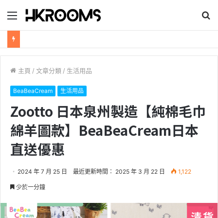
目
搜
錄
尋
新加坡航空【2026年全球航線大優惠】樟宜機場世界級設施帶您環遊世界！
主頁
/
文章分類
/
生活用品
BeaBeaCream
生活用品
Zootto 日本泉州製造【純棉毛巾
綿羊圖款】BeaBeaCream日本
直送優惠
2024 年 7 月 25 日
最近更新時間： 2025 年 3 月 22 日
1,122
少於一分鐘