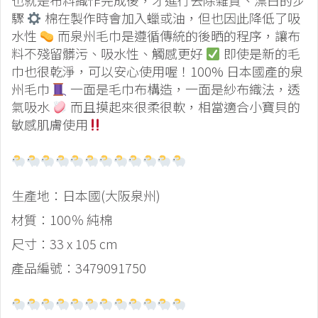
也就是布料織作完成後，才進行去除雜質、漂白的步
驟
棉在製作時會加入蠟或油，但也因此降低了吸
水性
而泉州毛巾是遵循傳統的後晒的程序，讓布
料不殘留髒污、吸水性、觸感更好
即使是新的毛
巾也很乾淨，可以安心使用喔！100% 日本國產的泉
州毛巾
一面是毛巾布構造，一面是紗布織法，透
氣吸水
而且摸起來很柔很軟，相當適合小寶貝的
敏感肌膚使用
生產地：日本國(大阪泉州)
材質：100％ 純棉
尺寸：33 x 105 cm
產品編號：3479091750