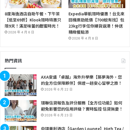
8度海逸酒店自助午餐、下午茶
Expedia華航限時優惠！台北來
【低至69折】Klook限時特惠只
回機票勁抵價【700蚊有找】包
限9天！滿足味蕾的甜蜜時光！
23kg行李任你掃貨返港！仲送
精緻餐點添
2026 年 4 月 6 日
2026 年 4 月 8 日
熱門資訊
AXA安盛「卓越」海外升學樂【築夢海外，您
的全方位保障夥伴】保證一趟安心留學之旅！
2026 年 6 月 22 日
環聯信貸報告及評分服務【全方位功能】如何
避免影響您的信用評級？實時監控 信貸無憂！
2026 年 6 月 23 日
中環美利酒店【Garden Lounge】High Tea /