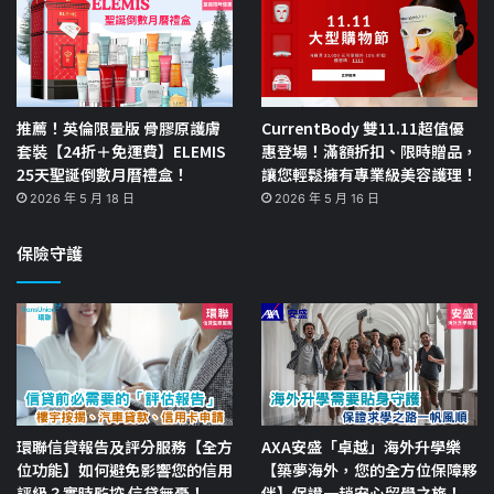
推薦！英倫限量版 骨膠原護膚
CurrentBody 雙11.11超值優
套裝【24折＋免運費】ELEMIS
惠登場！滿額折扣、限時贈品，
25天聖誕倒數月曆禮盒！
讓您輕鬆擁有專業級美容護理！
2026 年 5 月 18 日
2026 年 5 月 16 日
保險守護
環聯信貸報告及評分服務【全方
AXA安盛「卓越」海外升學樂
位功能】如何避免影響您的信用
【築夢海外，您的全方位保障夥
評級？實時監控 信貸無憂！
伴】保證一趟安心留學之旅！