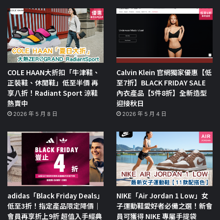
COLE HAAN大折扣「牛津鞋、
Calvin Klein 官網獨家優惠【低
正裝鞋、休閒鞋」低至半價 再
至7折】BLACK FRIDAY SALE
享八折！Radiant Sport 涼鞋
內衣產品【5件8折】全新造型
熱賣中
迎接秋日
2026 年 5 月 8 日
2026 年 5 月 4 日
adidas「Black Friday Deals」
NIKE「Air Jordan 1 Low」女
低至3折！指定產品限定降價｜
子運動鞋愛好者必備之選！新會
會員再享折上9折 超值入手經典
員可獲得 NIKE 專屬手提袋