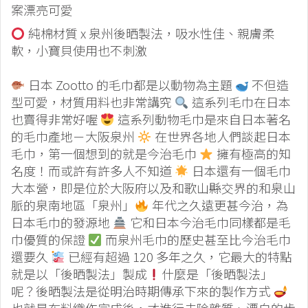
案漂亮可愛
純棉材質 x 泉州後晒製法，吸水性佳、親膚柔
軟，小寶貝使用也不刺激
日本 Zootto 的毛巾都是以動物為主題
不但造
型可愛，材質用料也非常講究
這系列毛巾在日本
也賣得非常好喔
這系列動物毛巾是來自日本著名
的毛巾產地－大阪泉州
在世界各地人們談起日本
毛巾，第一個想到的就是今治毛巾
擁有極高的知
名度！而或許有許多人不知道
日本還有一個毛巾
大本營，即是位於大阪府以及和歌山縣交界的和泉山
脈的泉南地區「泉州」
年代之久遠更甚今治，為
日本毛巾的發源地
它和日本今治毛巾同樣都是毛
巾優質的保證
而泉州毛巾的歷史甚至比今治毛巾
還要久
已經有超過 120 多年之久，它最大的特點
就是以「後晒製法」製成
什麼是「後晒製法」
呢？後晒製法是從明治時期傳承下來的製作方式