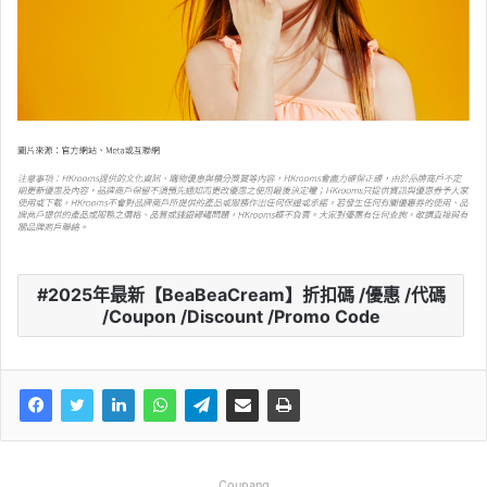
2025年最新【BeaBeaCream】折扣碼 /優惠 /代碼
/Coupon /Discount /Promo Code
Coupang