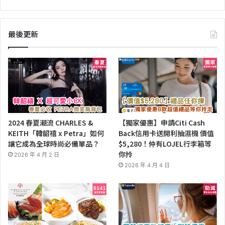
最後更新
2024 春夏潮流 CHARLES &
【獨家優惠】申請Citi Cash
KEITH「韓韶禧 x Petra」如何
Back信用卡送開利抽濕機 價值
讓它成為全球時尚必備單品？
$5,280！仲有LOJEL行李箱等
你拎
2026 年 4 月 2 日
2026 年 4 月 4 日