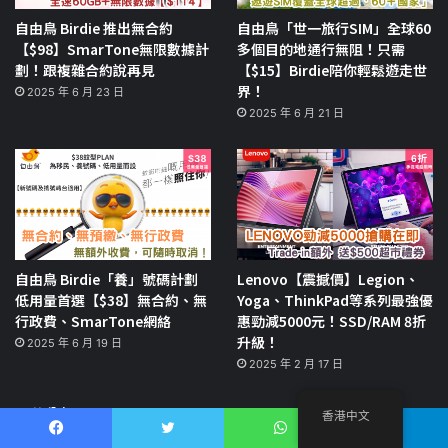
自由鳥 Birdie 推出無合約
自由鳥「世一旅行SIM」全球60
【$98】SmarTone無限數據計
多個目的地通行無阻！只需
劃！跟複雜合約說再見
【$15】Birdie陪你輕鬆遊走世
界！
2025 年 6 月 23 日
2025 年 6 月 21 日
自由鳥 Birdie「養」號碼計劃
Lenovo【震撼價】Legion、
低用量首選【$38】無合約、無
Yoga、ThinkPad等系列最強優
行政費、SmarTone網絡
惠勁減5000元！SSD/RAM 8折
升級！
2025 年 6 月 19 日
2025 年 2 月 17 日
品牌分類
香港中文
Facebook
推特
WhatsApp
電報