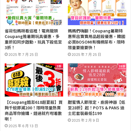
省荷包媽咪看這裡！電商龍頭
媽媽們嗨翻！Coupang暑期特
Coupang推暑期玩具優惠，多
惠祭出寶寶用品超殺優惠，韓國
重折扣同步啟動，玩具下殺低至
必買BOSOMI有機棉尿布，限時
3折！
限量要搶要快！
2025 年 7 月 25 日
2025 年 7 月 25 日
【Coupang酷澎618超夏殺】買
甜蜜情人節限定，廚房神器【低
夠千蚊即減200！限時限量熱賣
至28折】起！POTS & PANS 迪
商品等你搶購，錯過就冇咁着數
士尼套裝最低$199
喇！
2025 年 2 月 9 日
2025 年 6 月 13 日