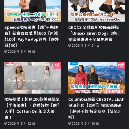
Speedo限時優惠【8折＋免運
CROCS 全球最新發佈高踭版
費】新會員買購滿$600【再減
「Unisex Siren Clog」3色！
$100】PayMe App領券【額外
獨家優惠碼＋全單免運費
減$50】
2026 年 5 月 24 日
2026 年 6 月 16 日
限時搶購！超過290款美品低至
Columbia最新 CRYSTAL LEAF
【半價優惠】，送禮好物【8折
保溫外套【85折】獨家優惠碼
入手】Cotton On 年度大優
｜超過千款 特定商品【低至5
惠！
折】
2026 年 5 月 12 日
2026 年 5 月 10 日