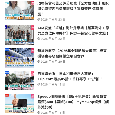
環聯信貸報告及評分服務【全方位功能】如何
避免影響您的信用評級？實時監控 信貸無
憂！
2026 年 6 月 23 日
AXA安盛「卓越」海外升學樂【築夢海外，您
的全方位保障夥伴】保證一趟安心留學之旅！
2026 年 6 月 22 日
新加坡航空【2026年全球航線大優惠】樟宜
機場世界級設施帶您環遊世界！
2026 年 6 月 20 日
自駕遊必看「日本租車優惠大放送」
Trip.com最高85折，首訂再享8%折扣！
2026 年 6 月 18 日
Speedo限時優惠【8折＋免運費】新會員買
購滿$600【再減$100】PayMe App領券【額
外減$50】
2026 年 6 月 16 日