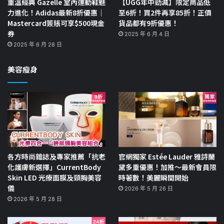
重溫經典 Gazelle 室內運動鞋魅
【UGG年中勁減】限定商品低
力進化！Adidas最新8折優惠｜
至6折！買2件再享85折！正價
Mastercard簽賬可享$500現金
貨品都有9折優惠！
券
2025 年 6 月 4 日
2025 年 6 月 28 日
美容瘦身
各方時尚雜誌及專家推薦「抗老
官網獨家 Estée Lauder 雅詩蘭
化護膚新選擇」CurrentBody
黛多重優惠！加推～最新會員限
Skin LED 光療面膜及頸胸美容
時著數！美麗瞬間開始
儀
2026 年 5 月 26 日
2026 年 5 月 28 日