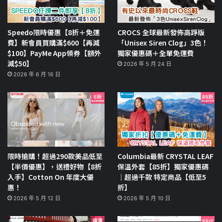
Speedo限時優惠【8折＋免運
CROCS 全球最新發佈高踭版
費】新會員買購滿$600【再減
「Unisex Siren Clog」3色！
$100】PayMe App領券【額外
獨家優惠碼＋全單免運費
減$50】
2026 年 5 月 24 日
2026 年 6 月 16 日
限時搶購！超過290款美品低至
Columbia最新 CRYSTAL LEAF
【半價優惠】，送禮好物【8折
保溫外套【85折】獨家優惠碼
入手】Cotton On 年度大優
｜超過千款 特定商品【低至5
惠！
折】
2026 年 5 月 12 日
2026 年 5 月 10 日