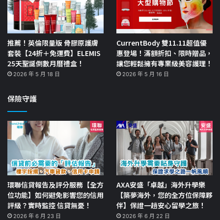
推薦！英倫限量版 骨膠原護膚
CurrentBody 雙11.11超值優
套裝【24折＋免運費】ELEMIS
惠登場！滿額折扣、限時贈品，
25天聖誕倒數月曆禮盒！
讓您輕鬆擁有專業級美容護理！
2026 年 5 月 18 日
2026 年 5 月 16 日
保險守護
環聯信貸報告及評分服務【全方
AXA安盛「卓越」海外升學樂
位功能】如何避免影響您的信用
【築夢海外，您的全方位保障夥
評級？實時監控 信貸無憂！
伴】保證一趟安心留學之旅！
2026 年 6 月 23 日
2026 年 6 月 22 日