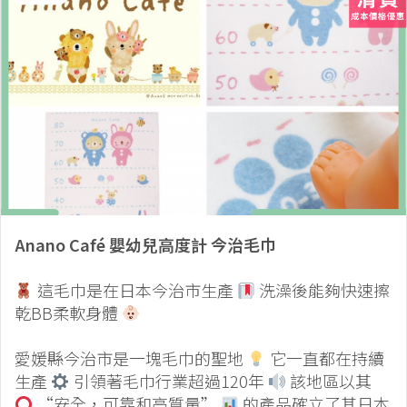
Anano Café 嬰幼兒高度計 今治毛巾
這毛巾是在日本今治市生產
洗澡後能夠快速擦
乾BB柔軟身體
愛媛縣今治市是一塊毛巾的聖地
它一直都在持續
生產
引領著毛巾行業超過120年
該地區以其
“安全，可靠和高質量”
的產品確立了其日本