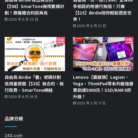
【$98】SmarTone無限數據計
多個目的地通行無阻！只需
劃！跟複雜合約說再見
【$15】Birdie陪你輕鬆遊走世
界！
2025 年 6 月 23 日
2025 年 6 月 21 日
自由鳥 Birdie「養」號碼計劃
Lenovo【震撼價】Legion、
低用量首選【$38】無合約、無
Yoga、ThinkPad等系列最強優
行政費、SmarTone網絡
惠勁減5000元！SSD/RAM 8折
升級！
2025 年 6 月 19 日
2025 年 2 月 17 日
品牌分類
24S.com