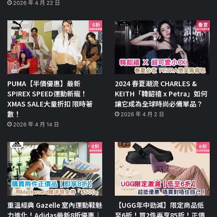
2026 年 4 月 22 日
PUMA【半價優惠】最新
2024 春夏潮流 CHARLES &
SPIREX SPEED運動新寵！
KEITH「韓韶禧 x Petra」如何
XMAS SALE大量折扣 限時著
讓它成為全球時尚必備單品？
數！
2026 年 4 月 2 日
2026 年 4 月 14 日
重溫經典 Gazelle 室內運動鞋魅
【UGG年中勁減】限定商品低
力進化！Adidas最新8折優惠｜
至6折！買2件再享85折！正價