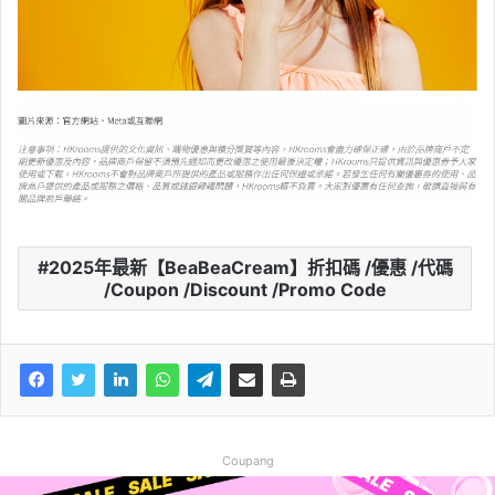
2025年最新【BeaBeaCream】折扣碼 /優惠 /代碼
/Coupon /Discount /Promo Code
Coupang