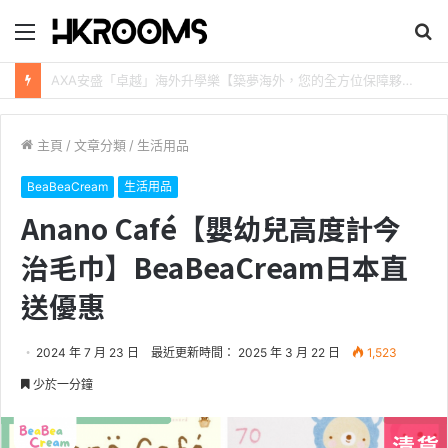
目
搜
錄
尋
新加坡航空【2026年全球航線大優惠】樟宜機場世界級設施帶您環遊世界！
主頁
/
文章分類
/
生活用品
BeaBeaCream
生活用品
Anano Café【嬰幼兒高度計今
治毛巾】BeaBeaCream日本直
送優惠
2024 年 7 月 23 日
最近更新時間： 2025 年 3 月 22 日
1,523
少於一分鐘