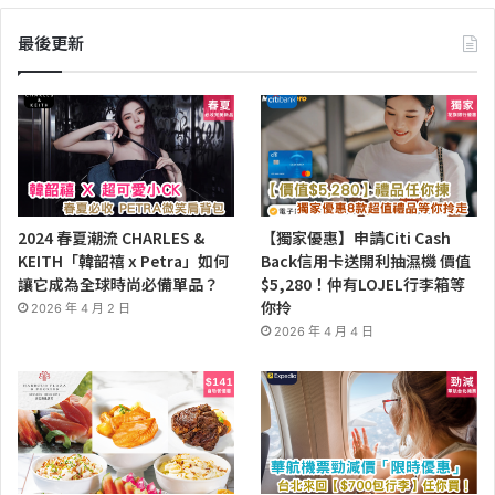
最後更新
2024 春夏潮流 CHARLES &
【獨家優惠】申請Citi Cash
KEITH「韓韶禧 x Petra」如何
Back信用卡送開利抽濕機 價值
讓它成為全球時尚必備單品？
$5,280！仲有LOJEL行李箱等
你拎
2026 年 4 月 2 日
2026 年 4 月 4 日