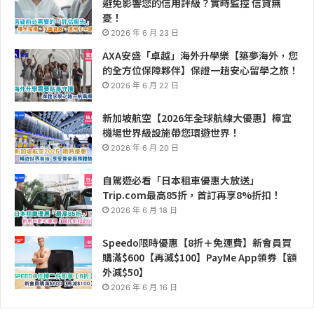
避免影響您的信用評級？實時監控 信貸無
憂！
2026 年 6 月 23 日
AXA安盛「卓越」海外升學樂【築夢海外，您
的全方位保障夥伴】保證一趟安心留學之旅！
2026 年 6 月 22 日
新加坡航空【2026年全球航線大優惠】樟宜
機場世界級設施帶您環遊世界！
2026 年 6 月 20 日
自駕遊必看「日本租車優惠大放送」
Trip.com最高85折，首訂再享8%折扣！
2026 年 6 月 18 日
Speedo限時優惠【8折＋免運費】新會員買
購滿$600【再減$100】PayMe App領券【額
外減$50】
2026 年 6 月 16 日