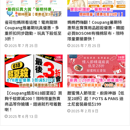
省荷包媽咪看這裡！電商龍頭
媽媽們嗨翻！Coupang暑期特
Coupang推暑期玩具優惠，多
惠祭出寶寶用品超殺優惠，韓國
重折扣同步啟動，玩具下殺低至
必買BOSOMI有機棉尿布，限時
3折！
限量要搶要快！
2025 年 7 月 25 日
2025 年 7 月 25 日
【Coupang酷澎618超夏殺】買
甜蜜情人節限定，廚房神器【低
夠千蚊即減200！限時限量熱賣
至28折】起！POTS & PANS 迪
商品等你搶購，錯過就冇咁着數
士尼套裝最低$199
喇！
2025 年 2 月 9 日
2025 年 6 月 13 日