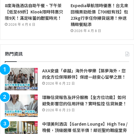
8度海逸酒店自助午餐、下午茶
Expedia華航限時優惠！台北來
【低至69折】Klook限時特惠只
回機票勁抵價【700蚊有找】包
限9天！滿足味蕾的甜蜜時光！
23kg行李任你掃貨返港！仲送
精緻餐點添
2026 年 4 月 6 日
2026 年 4 月 8 日
熱門資訊
AXA安盛「卓越」海外升學樂【築夢海外，您
的全方位保障夥伴】保證一趟安心留學之旅！
2026 年 6 月 22 日
環聯信貸報告及評分服務【全方位功能】如何
避免影響您的信用評級？實時監控 信貸無憂！
2026 年 6 月 23 日
中環美利酒店【Garden Lounge】High Tea /
晚餐，頂級選擇 低至半價！鄰近聖約翰座堂旁