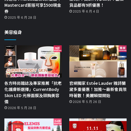
Mastercard簽賬可享$500現金
貨品都有9折優惠！
券
2025 年 6 月 4 日
2025 年 6 月 28 日
美容瘦身
各方時尚雜誌及專家推薦「抗老
官網獨家 Estée Lauder 雅詩蘭
化護膚新選擇」CurrentBody
黛多重優惠！加推～最新會員限
Skin LED 光療面膜及頸胸美容
時著數！美麗瞬間開始
儀
2026 年 5 月 26 日
2026 年 5 月 28 日