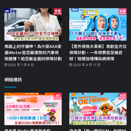
馬路上的守護神！為什麼AXA安
【意外保險大革新】首創全方位
盛iMotor是您最理想的汽車保
保障計劃，一年保費低至幾百
險選擇？給您最全面的保障計劃
蚊！賠償加埋傳染病保障
2025 年 7 月 8 日
2025 年 4 月 17 日
網絡通訊
自由鳥 Birdie 推出無合約
自由鳥「世一旅行SIM」全球60