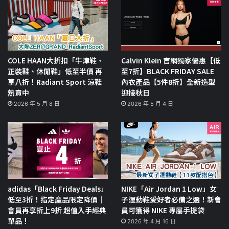
COLE HAAN大折扣「牛津鞋、
Calvin Klein 官網獨家優惠【低
正裝鞋、休閒鞋」低至半價 再
至7折】BLACK FRIDAY SALE
享八折！Radiant Sport 涼鞋
內衣產品【5件8折】全新造型
熱賣中
迎接秋日
2026 年 5 月 8 日
2026 年 5 月 4 日
adidas「Black Friday Deals」
NIKE「Air Jordan 1 Low」女
低至3折！指定產品限定降價｜
子運動鞋愛好者必備之選！新會
會員再享折上9折 超值入手經典
員可獲得 NIKE 專屬手提袋
單品！
2026 年 4 月 16 日