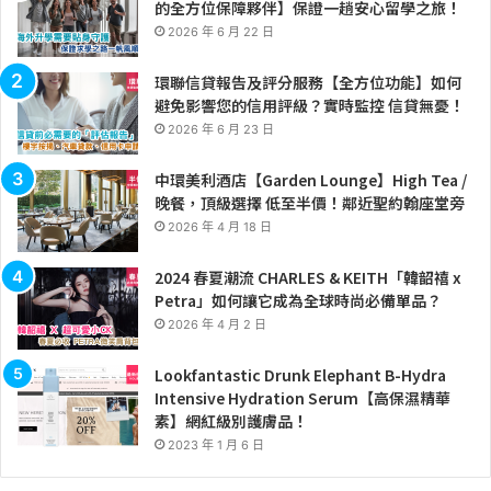
的全方位保障夥伴】保證一趟安心留學之旅！
2026 年 6 月 22 日
環聯信貸報告及評分服務【全方位功能】如何
避免影響您的信用評級？實時監控 信貸無憂！
2026 年 6 月 23 日
中環美利酒店【Garden Lounge】High Tea /
晚餐，頂級選擇 低至半價！鄰近聖約翰座堂旁
2026 年 4 月 18 日
2024 春夏潮流 CHARLES & KEITH「韓韶禧 x
Petra」如何讓它成為全球時尚必備單品？
2026 年 4 月 2 日
Lookfantastic Drunk Elephant B-Hydra
Intensive Hydration Serum【高保濕精華
素】網紅級別護膚品！
2023 年 1 月 6 日