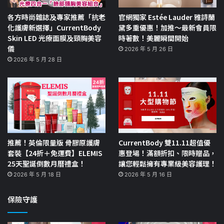
各方時尚雜誌及專家推薦「抗老
官網獨家 Estée Lauder 雅詩蘭
化護膚新選擇」CurrentBody
黛多重優惠！加推～最新會員限
Skin LED 光療面膜及頸胸美容
時著數！美麗瞬間開始
儀
2026 年 5 月 26 日
2026 年 5 月 28 日
推薦！英倫限量版 骨膠原護膚
CurrentBody 雙11.11超值優
套裝【24折＋免運費】ELEMIS
惠登場！滿額折扣、限時贈品，
25天聖誕倒數月曆禮盒！
讓您輕鬆擁有專業級美容護理！
2026 年 5 月 18 日
2026 年 5 月 16 日
保險守護