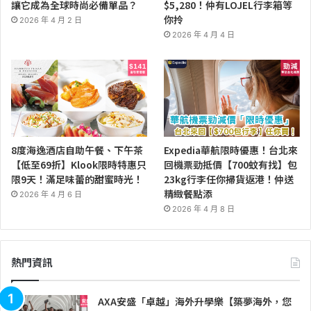
讓它成為全球時尚必備單品？
$5,280！仲有LOJEL行李箱等
你拎
2026 年 4 月 2 日
2026 年 4 月 4 日
8度海逸酒店自助午餐、下午茶
Expedia華航限時優惠！台北來
【低至69折】Klook限時特惠只
回機票勁抵價【700蚊有找】包
限9天！滿足味蕾的甜蜜時光！
23kg行李任你掃貨返港！仲送
精緻餐點添
2026 年 4 月 6 日
2026 年 4 月 8 日
熱門資訊
AXA安盛「卓越」海外升學樂【築夢海外，您