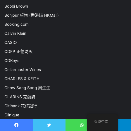
Bobbi Brown
Bonjour 卓悅 (香港貓 HKMall)
Booking.com
Calvin Klein
CASIO
CDFP 正德防火
CDKeys
Cellarmaster Wines
CHARLES & KEITH
Chow Sang Sang 周生生
CLARINS 克蘭詩
Citibank 花旗銀行
Clinique
香港中文
CMHK 中國移動
Facebook
推特
WhatsApp
電報