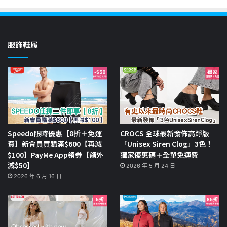
服飾鞋履
Speedo限時優惠【8折＋免運
CROCS 全球最新發佈高踭版
費】新會員買購滿$600【再減
「Unisex Siren Clog」3色！
$100】PayMe App領券【額外
獨家優惠碼＋全單免運費
減$50】
2026 年 5 月 24 日
2026 年 6 月 16 日