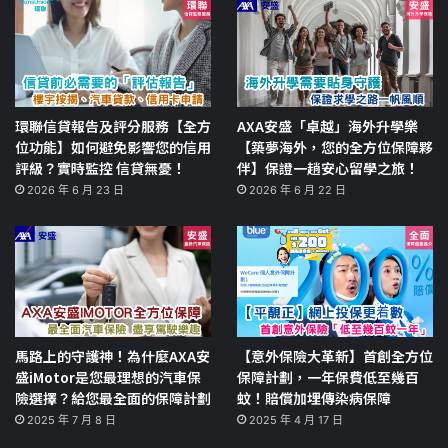
環聯信貸報告及評分服務【全方
AXA安盛「卓越」海外升學樂
位功能】如何避免影響您的信用
【築夢海外，您的全方位保障夥
評級？實時監控 信貸無憂！
伴】保證一趟安心留學之旅！
2026 年 6 月 23 日
2026 年 6 月 22 日
馬路上的守護神！為什麼AXA安
【意外保險大革新】首創全方位
盛iMotor是您最理想的汽車保
保障計劃，一年保費低至幾百
險選擇？給您最全面的保障計劃
蚊！賠償加埋傳染病保障
2025 年 7 月 8 日
2025 年 4 月 17 日