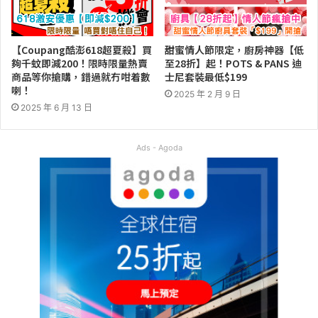
【Coupang酷澎618超夏殺】買
甜蜜情人節限定，廚房神器【低
夠千蚊即減200！限時限量熱賣
至28折】起！POTS & PANS 迪
商品等你搶購，錯過就冇咁着數
士尼套裝最低$199
喇！
2025 年 2 月 9 日
2025 年 6 月 13 日
Ads - Agoda