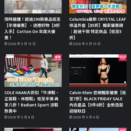
限時搶購！超過290款美品低至
Columbia最新 CRYSTAL LEAF
【半價優惠】，送禮好物【8折
保溫外套【85折】獨家優惠碼
入手】Cotton On 年度大優
｜超過千款 特定商品【低至5
惠！
折】
2026 年 5 月 12 日
2026 年 5 月 10 日
COLE HAAN大折扣「牛津鞋、
Calvin Klein 官網獨家優惠【低
正裝鞋、休閒鞋」低至半價 再
至7折】BLACK FRIDAY SALE
享八折！Radiant Sport 涼鞋
內衣產品【5件8折】全新造型
熱賣中
迎接秋日
2026 年 5 月 8 日
2026 年 5 月 4 日