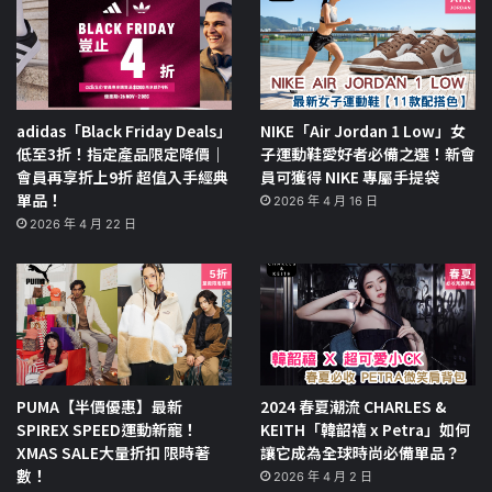
adidas「Black Friday Deals」
NIKE「Air Jordan 1 Low」女
低至3折！指定產品限定降價｜
子運動鞋愛好者必備之選！新會
會員再享折上9折 超值入手經典
員可獲得 NIKE 專屬手提袋
單品！
2026 年 4 月 16 日
2026 年 4 月 22 日
PUMA【半價優惠】最新
2024 春夏潮流 CHARLES &
SPIREX SPEED運動新寵！
KEITH「韓韶禧 x Petra」如何
XMAS SALE大量折扣 限時著
讓它成為全球時尚必備單品？
數！
2026 年 4 月 2 日