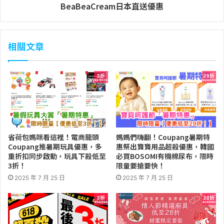
BeaBeaCream日本直送優惠
相關文章
省荷包媽咪看這裡！電商龍頭
媽媽們嗨翻！Coupang暑期特
Coupang推暑期玩具優惠，多
惠祭出寶寶用品超殺優惠，韓國
重折扣同步啟動，玩具下殺低至
必買BOSOMI有機棉尿布，限時
3折！
限量要搶要快！
2025 年 7 月 25 日
2025 年 7 月 25 日