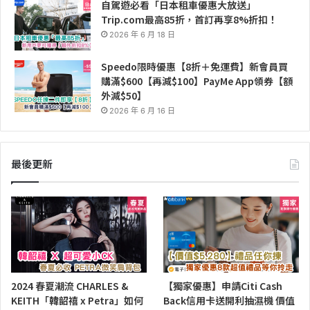
自駕遊必看「日本租車優惠大放送」
Trip.com最高85折，首訂再享8%折扣！
2026 年 6 月 18 日
Speedo限時優惠【8折＋免運費】新會員買
購滿$600【再減$100】PayMe App領券【額
外減$50】
2026 年 6 月 16 日
最後更新
2024 春夏潮流 CHARLES &
【獨家優惠】申請Citi Cash
KEITH「韓韶禧 x Petra」如何
Back信用卡送開利抽濕機 價值