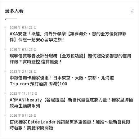
最多人看
2026 年 6 月 22 日
AXA安盛「卓越」海外升學樂【築夢海外，您的全方位保障夥
伴】保證一趟安心留學之旅！
2026 年 6 月 23 日
環聯信貸報告及評分服務【全方位功能】如何避免影響您的信用
評級？實時監控 信貸無憂！
2023 年 2 月 28 日
中銀信用卡獨家優惠！日本東京、大阪、京都、北海道
Trip.com 預訂酒店 即減$100
2022 年 11 月 15 日
ARMANI beauty【奢寵禮遇】新世代最強底妝力量！獨家皇牌極
致再生護膚系列
2026 年 5 月 26 日
官網獨家 Estée Lauder 雅詩蘭黛多重優惠！加推～最新會員限
時著數！美麗瞬間開始