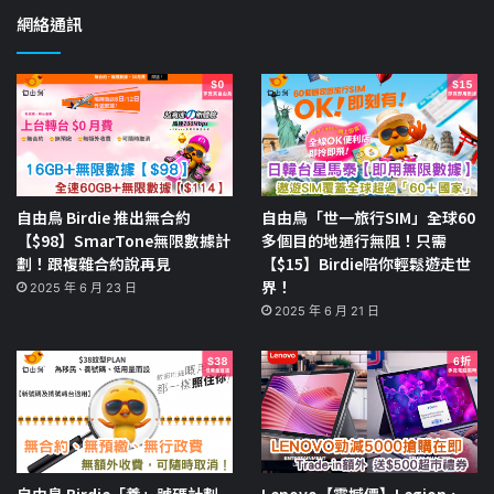
網絡通訊
自由鳥 Birdie 推出無合約
自由鳥「世一旅行SIM」全球60
【$98】SmarTone無限數據計
多個目的地通行無阻！只需
劃！跟複雜合約說再見
【$15】Birdie陪你輕鬆遊走世
界！
2025 年 6 月 23 日
2025 年 6 月 21 日
自由鳥 Birdie「養」號碼計劃
Lenovo【震撼價】Legion、