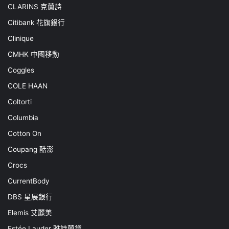
CLARINS 克蘭詩
Citibank 花旗銀行
Clinique
CMHK 中國移動
Coggles
COLE HAAN
Coltorti
Columbia
Cotton On
Coupang 酷澎
Crocs
CurrentBody
DBS 星展銀行
Elemis 艾麗美
Estée Lauder 雅詩蘭黛