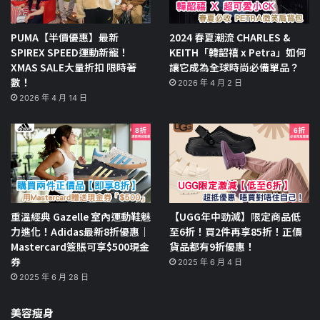
PUMA【半價優惠】最新
2024 春夏潮流 CHARLES &
SPIREX SPEED運動新寵！
KEITH「韓韶禧 x Petra」如何
XMAS SALE大量折扣 限時著
讓它成為全球時尚必備單品？
數！
2026 年 4 月 2 日
2026 年 4 月 14 日
重溫經典 Gazelle 室內運動鞋魅
【UGG年中勁減】限定商品低
力進化！Adidas最新8折優惠｜
至6折！買2件再享85折！正價
Mastercard簽賬可享$500現金
貨品都有9折優惠！
券
2025 年 6 月 4 日
2025 年 6 月 28 日
美容瘦身