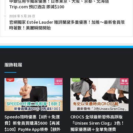
中銀信用卡獨家優惠！日本東京、大阪、京都、北海道
Trip.com 預訂酒店 即減$100
2026 年 5 月 26 日
官網獨家 Estée Lauder 雅詩蘭黛多重優惠！加推～最新會員限
時著數！美麗瞬間開始
服飾鞋履
Speedo限時優惠【8折＋免運
CROCS 全球最新發佈高踭版
費】新會員買購滿$600【再減
「Unisex Siren Clog」3色！
$100】PayMe App領券【額外
獨家優惠碼＋全單免運費