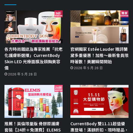
各方時尚雜誌及專家推薦「抗老
官網獨家 Estée Lauder 雅詩蘭
化護膚新選擇」CurrentBody
黛多重優惠！加推～最新會員限
Skin LED 光療面膜及頸胸美容
時著數！美麗瞬間開始
儀
2026 年 5 月 26 日
2026 年 5 月 28 日
推薦！英倫限量版 骨膠原護膚
CurrentBody 雙11.11超值優
套裝【24折＋免運費】ELEMIS
惠登場！滿額折扣、限時贈品，