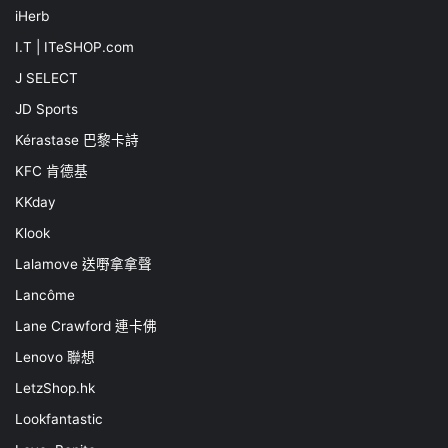
iHerb
I.T | ITeSHOP.com
J SELECT
JD Sports
Kérastase 巴黎卡詩
KFC 肯德基
KKday
Klook
Lalamove 送嘢拿拿聲
Lancôme
Lane Crawford 連卡佛
Lenovo 聯想
LetzShop.hk
Lookfantastic