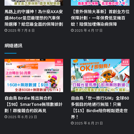
馬路上的守護神！為什麼AXA安
【意外保險大革新】首創全方位
盛iMotor是您最理想的汽車保
保障計劃，一年保費低至幾百
險選擇？給您最全面的保障計劃
蚊！賠償加埋傳染病保障
2025 年 7 月 8 日
2025 年 4 月 17 日
網絡通訊
自由鳥 Birdie 推出無合約
自由鳥「世一旅行SIM」全球60
【$98】SmarTone無限數據計
多個目的地通行無阻！只需
劃！跟複雜合約說再見
【$15】Birdie陪你輕鬆遊走世
界！
2025 年 6 月 23 日
2025 年 6 月 21 日