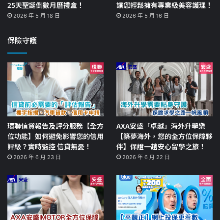
25天聖誕倒數月曆禮盒！
讓您輕鬆擁有專業級美容護理！
2026 年 5 月 18 日
2026 年 5 月 16 日
保險守護
環聯信貸報告及評分服務【全方
AXA安盛「卓越」海外升學樂
位功能】如何避免影響您的信用
【築夢海外，您的全方位保障夥
評級？實時監控 信貸無憂！
伴】保證一趟安心留學之旅！
2026 年 6 月 23 日
2026 年 6 月 22 日