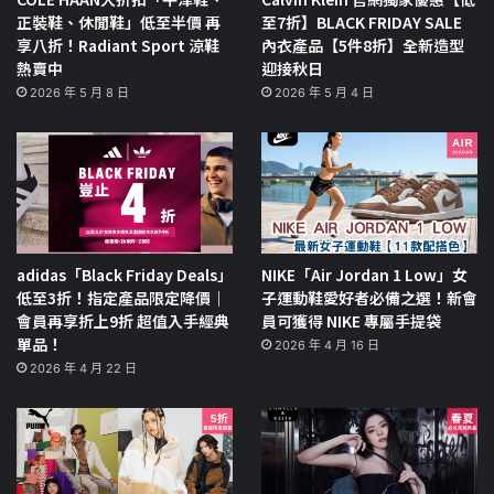
正裝鞋、休閒鞋」低至半價 再
至7折】BLACK FRIDAY SALE
享八折！Radiant Sport 涼鞋
內衣產品【5件8折】全新造型
熱賣中
迎接秋日
2026 年 5 月 8 日
2026 年 5 月 4 日
adidas「Black Friday Deals」
NIKE「Air Jordan 1 Low」女
低至3折！指定產品限定降價｜
子運動鞋愛好者必備之選！新會
會員再享折上9折 超值入手經典
員可獲得 NIKE 專屬手提袋
單品！
2026 年 4 月 16 日
2026 年 4 月 22 日