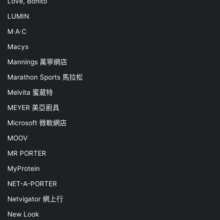
Love, Bonito
LUMIN
M·A·C
Macys
Mannings 萬寧網店
Marathon Sports 馬拉松
Melvita 蜜葳特
MEYER 美亞廚具
Microsoft 微軟網店
MOOV
MR PORTER
MyProtein
NET-A-PORTER
Netvigator 網上行
New Look