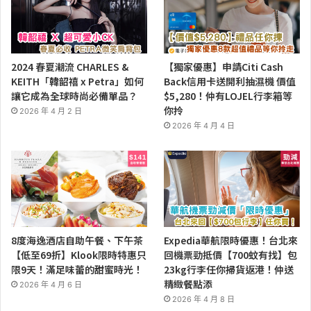
2024 春夏潮流 CHARLES &
【獨家優惠】申請Citi Cash
KEITH「韓韶禧 x Petra」如何
Back信用卡送開利抽濕機 價值
讓它成為全球時尚必備單品？
$5,280！仲有LOJEL行李箱等
你拎
2026 年 4 月 2 日
2026 年 4 月 4 日
8度海逸酒店自助午餐、下午茶
Expedia華航限時優惠！台北來
【低至69折】Klook限時特惠只
回機票勁抵價【700蚊有找】包
限9天！滿足味蕾的甜蜜時光！
23kg行李任你掃貨返港！仲送
精緻餐點添
2026 年 4 月 6 日
2026 年 4 月 8 日