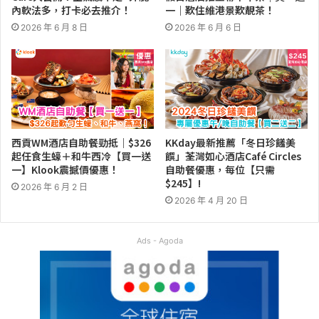
內軟法多，打卡必去推介！
一｜歎住維港景歎靚茶！
2026 年 6 月 8 日
2026 年 6 月 6 日
西貢WM酒店自助餐勁抵｜$326
KKday最新推薦「冬日珍饈美
起任食生蠔＋和牛西冷【買一送
饌」荃灣如心酒店Café Circles
一】Klook震撼價優惠！
自助餐優惠，每位【只需
$245】!
2026 年 6 月 2 日
2026 年 4 月 20 日
Ads - Agoda