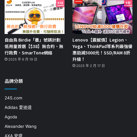
自由鳥 Birdie「養」號碼計劃
Lenovo【震撼價】Legion、
低用量首選【$38】無合約、無
Yoga、ThinkPad等系列最強優
行政費、SmarTone網絡
惠勁減5000元！SSD/RAM 8折
升級！
2025 年 6 月 19 日
2025 年 2 月 17 日
品牌分類
24S.com
Adidas 愛迪達
Agoda
Alexander Wang
AXA 安盛