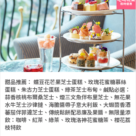
甜品推薦： 蝶豆花芒果芝士蛋糕、玫瑰花蜜糖慕絲
蛋糕、朱古力芝士蛋糕、綠茶芝士布甸。鹹點必選：
蒜香核桃布爾桑芝士、煙三文魚伴布里芝士、無花果
水牛芝士沙律撻、海膽醬帶子意大利飯、大蝦茴香酒
蕃茄伴菲逹芝士、傳統鬆餅配忌廉及果醬。無限量添
飲：咖啡、紅茶、綠茶、玫瑰洛神花蜜糖茶、櫻花荔
枝特飲