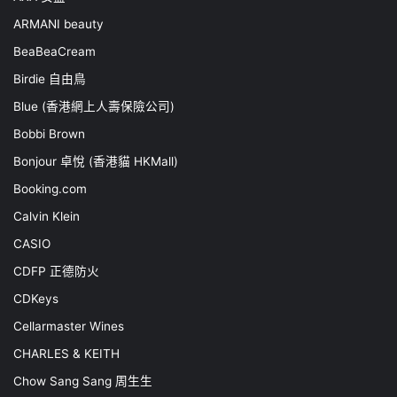
ARMANI beauty
BeaBeaCream
Birdie 自由鳥
Blue (香港網上人壽保險公司)
Bobbi Brown
Bonjour 卓悅 (香港貓 HKMall)
Booking.com
Calvin Klein
CASIO
CDFP 正德防火
CDKeys
Cellarmaster Wines
CHARLES & KEITH
Chow Sang Sang 周生生