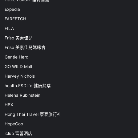
Expedia
FARFETCH
FILA
Friso 美素佳兒
Friso 美素佳兒媽咪會
Gentle Herd
GO WILD Mall
Harvey Nichols
health.ESDlife 健康網購
Helena Rubinstein
HBX
Hong Thai Travel 康泰旅行社
HopeGoo
iclub 富薈酒店