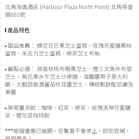
北角海逸酒店 (Harbour Plaza North Point) 北角英皇
道665號
產品特色
甜品推薦： 蝶豆花芒果芝士蛋糕、玫瑰花蜜糖慕絲
蛋糕、朱古力芝士蛋糕、綠茶芝士布甸
鹹點必選： 蒜香核桃布爾桑芝士、煙三文魚伴布里
芝士、無花果水牛芝士沙律撻、海膽醬帶子意大利
飯、大蝦茴香酒蕃茄伴菲逹芝士、傳統鬆餅配忌廉及
果醬
無限量添飲：咖啡、紅茶、綠茶、玫瑰洛神花蜜糖
茶、櫻花荔枝特飲
***
呢個優惠已過期，但驚喜不會停止，即到官網，
發現更多！