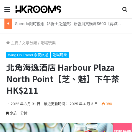
目
搜
錄
尋
渣打銀行【Simply Cash Visa信用卡】本地/海外全年無限現金回贈｜Visa payWave 安全付款！
主頁
/
文章分類
/
吃喝玩樂
Wing On Travel 永安旅遊
吃喝玩樂
北角海逸酒店 Harbour Plaza
North Point【芝、魅】下午茶
HK$211
2022 年 8 月 31 日
最近更新時間： 2025 年 4 月 3 日
980
少於一分鐘