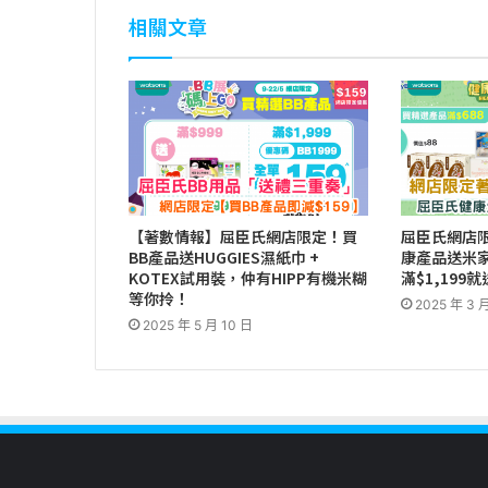
相關文章
【著數情報】屈臣氏網店限定！買
屈臣氏網店
BB產品送HUGGIES濕紙巾 +
康產品送米
KOTEX試用裝，仲有HIPP有機米糊
滿$1,19
等你拎！
2025 年 3 
2025 年 5 月 10 日