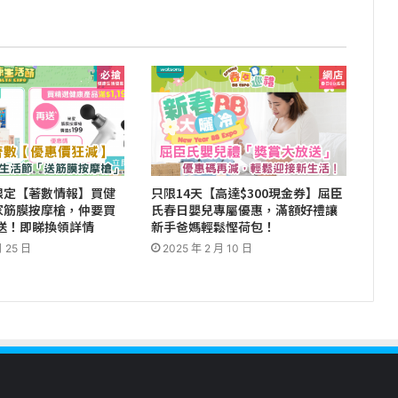
限定【著數情報】買健
只限14天【高達$300現金券】屈臣
家筋膜按摩槍，仲要買
氏春日嬰兒專屬優惠，滿額好禮讓
9就送！即睇換領詳情
新手爸媽輕鬆慳荷包！
月 25 日
2025 年 2 月 10 日