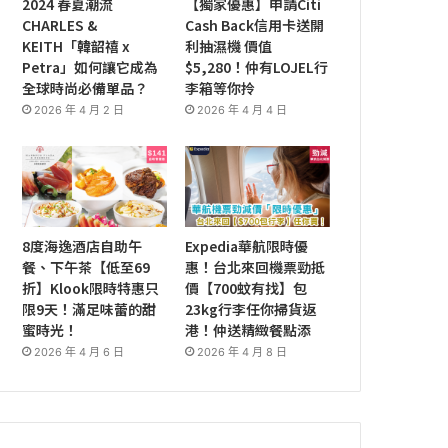
2024 春夏潮流
【獨家優惠】申請Citi
CHARLES &
Cash Back信用卡送開
KEITH「韓韶禧 x
利抽濕機 價值
Petra」如何讓它成為
$5,280！仲有LOJEL行
全球時尚必備單品？
李箱等你拎
2026 年 4 月 2 日
2026 年 4 月 4 日
8度海逸酒店自助午
Expedia華航限時優
餐、下午茶【低至69
惠！台北來回機票勁抵
折】Klook限時特惠只
價【700蚊有找】包
限9天！滿足味蕾的甜
23kg行李任你掃貨返
蜜時光！
港！仲送精緻餐點添
2026 年 4 月 6 日
2026 年 4 月 8 日