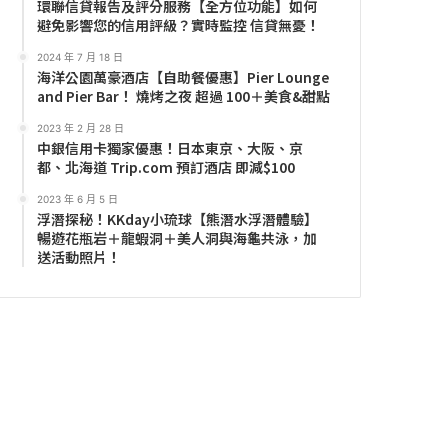
環聯信貸報告及評分服務【全方位功能】如何
避免影響您的信用評級？實時監控 信貸無憂！
2024 年 7 月 18 日
海洋公園萬豪酒店【自助餐優惠】Pier Lounge
and Pier Bar！ 燒烤之夜 超過 100＋美食&甜點
2023 年 2 月 28 日
中銀信用卡獨家優惠！日本東京、大阪、京
都、北海道 Trip.com 預訂酒店 即減$100
2023 年 6 月 5 日
浮潛探秘！KKday小琉球【熊潛水浮潛體驗】
暢遊花瓶岩＋龍蝦洞＋美人洞與海龜共泳，加
送活動照片！