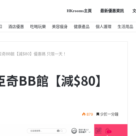
HKrooms主頁
最新優惠資訊
扣
酒店優惠
吃喝玩樂
美容瘦身
健康產品
個人護理
生活用品
氏 臣奇BB館【減$80】優惠碼 只限一天！
 臣奇BB館【減$80】
！
879
少於一分鐘