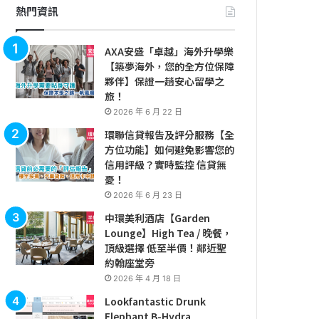
熱門資訊
AXA安盛「卓越」海外升學樂
【築夢海外，您的全方位保障
夥伴】保證一趟安心留學之
旅！
2026 年 6 月 22 日
環聯信貸報告及評分服務【全
方位功能】如何避免影響您的
信用評級？實時監控 信貸無
憂！
2026 年 6 月 23 日
中環美利酒店【Garden
Lounge】High Tea / 晚餐，
頂級選擇 低至半價！鄰近聖
約翰座堂旁
2026 年 4 月 18 日
Lookfantastic Drunk
Elephant B-Hydra