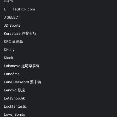
iHerb
I.T | ITeSHOP.com
J SELECT
JD Sports
Kérastase 巴黎卡詩
KFC 肯德基
KKday
Klook
Lalamove 送嘢拿拿聲
Lancôme
Lane Crawford 連卡佛
Lenovo 聯想
LetzShop.hk
Lookfantastic
Love, Bonito