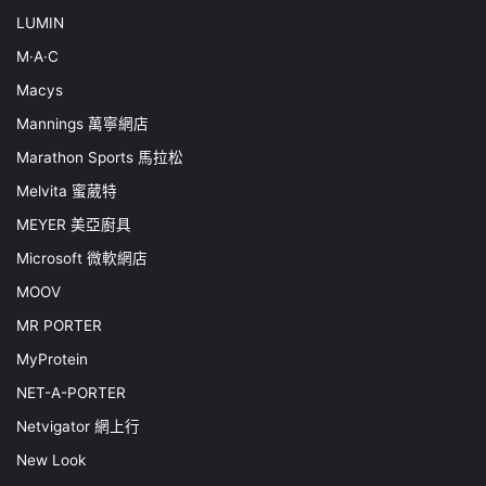
LUMIN
M·A·C
Macys
Mannings 萬寧網店
Marathon Sports 馬拉松
Melvita 蜜葳特
MEYER 美亞廚具
Microsoft 微軟網店
MOOV
MR PORTER
MyProtein
NET-A-PORTER
Netvigator 網上行
New Look