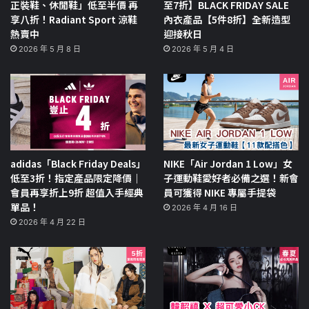
正裝鞋、休閒鞋」低至半價 再
至7折】BLACK FRIDAY SALE
享八折！Radiant Sport 涼鞋
內衣產品【5件8折】全新造型
熱賣中
迎接秋日
2026 年 5 月 8 日
2026 年 5 月 4 日
adidas「Black Friday Deals」
NIKE「Air Jordan 1 Low」女
低至3折！指定產品限定降價｜
子運動鞋愛好者必備之選！新會
會員再享折上9折 超值入手經典
員可獲得 NIKE 專屬手提袋
單品！
2026 年 4 月 16 日
2026 年 4 月 22 日