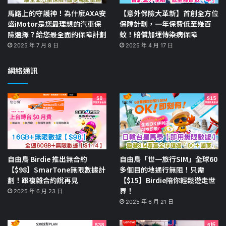
馬路上的守護神！為什麼AXA安
【意外保險大革新】首創全方位
盛iMotor是您最理想的汽車保
保障計劃，一年保費低至幾百
險選擇？給您最全面的保障計劃
蚊！賠償加埋傳染病保障
2025 年 7 月 8 日
2025 年 4 月 17 日
網絡通訊
自由鳥 Birdie 推出無合約
自由鳥「世一旅行SIM」全球60
【$98】SmarTone無限數據計
多個目的地通行無阻！只需
劃！跟複雜合約說再見
【$15】Birdie陪你輕鬆遊走世
界！
2025 年 6 月 23 日
2025 年 6 月 21 日