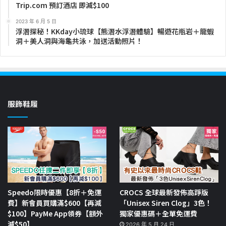
Trip.com 預訂酒店 即減$100
2023 年 6 月 5 日
浮潛探秘！KKday小琉球【熊潛水浮潛體驗】暢遊花瓶岩＋龍蝦
洞＋美人洞與海龜共泳，加送活動照片！
服飾鞋履
Speedo限時優惠【8折＋免運
CROCS 全球最新發佈高踭版
費】新會員買購滿$600【再減
「Unisex Siren Clog」3色！
$100】PayMe App領券【額外
獨家優惠碼＋全單免運費
減$50】
2026 年 5 月 24 日