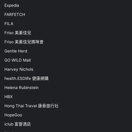
Expedia
FARFETCH
FILA
Friso 美素佳兒
Friso 美素佳兒媽咪會
Gentle Herd
GO WILD Mall
Harvey Nichols
health.ESDlife 健康網購
Helena Rubinstein
HBX
Hong Thai Travel 康泰旅行社
HopeGoo
iclub 富薈酒店