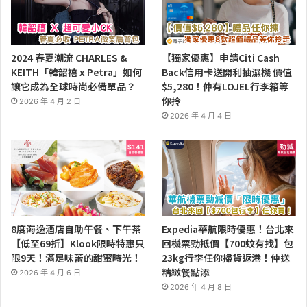
2024 春夏潮流 CHARLES &
【獨家優惠】申請Citi Cash
KEITH「韓韶禧 x Petra」如何
Back信用卡送開利抽濕機 價值
讓它成為全球時尚必備單品？
$5,280！仲有LOJEL行李箱等
你拎
2026 年 4 月 2 日
2026 年 4 月 4 日
8度海逸酒店自助午餐、下午茶
Expedia華航限時優惠！台北來
【低至69折】Klook限時特惠只
回機票勁抵價【700蚊有找】包
限9天！滿足味蕾的甜蜜時光！
23kg行李任你掃貨返港！仲送
精緻餐點添
2026 年 4 月 6 日
2026 年 4 月 8 日