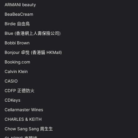
ARMANI beauty
BeaBeaCream
Birdie 自由鳥
Blue (香港網上人壽保險公司)
Bobbi Brown
Bonjour 卓悅 (香港貓 HKMall)
Booking.com
Calvin Klein
CASIO
CDFP 正德防火
CDKeys
Cellarmaster Wines
CHARLES & KEITH
Chow Sang Sang 周生生