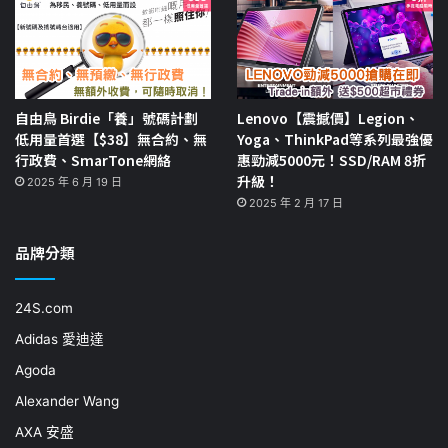
自由鳥 Birdie「養」號碼計劃
Lenovo【震撼價】Legion、
低用量首選【$38】無合約、無
Yoga、ThinkPad等系列最強優
行政費、SmarTone網絡
惠勁減5000元！SSD/RAM 8折
升級！
2025 年 6 月 19 日
2025 年 2 月 17 日
品牌分類
24S.com
Adidas 愛迪達
Agoda
Alexander Wang
AXA 安盛