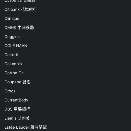
CLARINS 克蘭詩
Citibank 花旗銀行
Clinique
CMHK 中國移動
Coggles
COLE HAAN
Coltorti
Columbia
Cotton On
Coupang 酷澎
Crocs
CurrentBody
DBS 星展銀行
Elemis 艾麗美
Estée Lauder 雅詩蘭黛