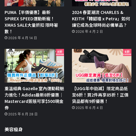
PUMA【半價優惠】最新
2024 春夏潮流 CHARLES &
SPIREX SPEED運動新寵！
KEITH「韓韶禧 x Petra」如何
XMAS SALE大量折扣 限時著
讓它成為全球時尚必備單品？
數！
2026 年 4 月 2 日
2026 年 4 月 14 日
重溫經典 Gazelle 室內運動鞋魅
【UGG年中勁減】限定商品低
力進化！Adidas最新8折優惠｜
至6折！買2件再享85折！正價
Mastercard簽賬可享$500現金
貨品都有9折優惠！
券
2025 年 6 月 4 日
2025 年 6 月 28 日
美容瘦身