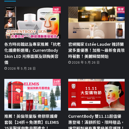
各方時尚雜誌及專家推薦「抗老
官網獨家 Estée Lauder 雅詩蘭
化護膚新選擇」CurrentBody
黛多重優惠！加推～最新會員限
Skin LED 光療面膜及頸胸美容
時著數！美麗瞬間開始
儀
2026 年 5 月 26 日
2026 年 5 月 28 日
推薦！英倫限量版 骨膠原護膚
CurrentBody 雙11.11超值優
套裝【24折＋免運費】ELEMIS
惠登場！滿額折扣、限時贈品，
25天聖誕倒數月曆禮盒！
讓您輕鬆擁有專業級美容護理！