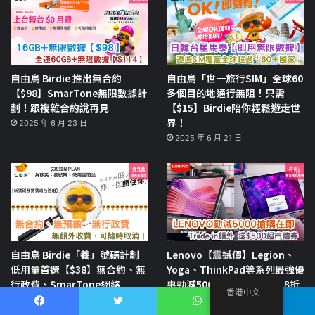
自由鳥 Birdie 推出無合約
自由鳥「世一旅行SIM」全球60
【$98】SmarTone無限數據計
多個目的地通行無阻！只需
劃！跟複雜合約說再見
【$15】Birdie陪你輕鬆遊走世
界！
2025 年 6 月 23 日
2025 年 6 月 21 日
自由鳥 Birdie「養」號碼計劃
Lenovo【震撼價】Legion、
低用量首選【$38】無合約、無
Yoga、ThinkPad等系列最強優
行政費、SmarTone網絡
惠勁減5000元！SSD/RAM 8折
香港中文
升級！
2025 年 6 月 19 日
Facebook
推特
WhatsApp
電報
2025 年 2 月 17 日