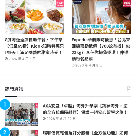
8度海逸酒店自助午餐、下午茶
Expedia華航限時優惠！台北來
【低至69折】Klook限時特惠只
回機票勁抵價【700蚊有找】包
限9天！滿足味蕾的甜蜜時光！
23kg行李任你掃貨返港！仲送
精緻餐點添
2026 年 4 月 6 日
2026 年 4 月 8 日
熱門資訊
AXA安盛「卓越」海外升學樂【築夢海外，您
的全方位保障夥伴】保證一趟安心留學之旅！
2026 年 6 月 22 日
環聯信貸報告及評分服務【全方位功能】如何