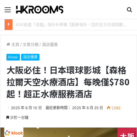
目
搜
錄
尋
新加坡航空【2026年全球航線大優惠】樟宜機場世界級設施帶您環遊世界！
主頁
/
文章分類
/
酒店優惠
Klook
酒店優惠
大阪必住！日本環球影城【森格
拉爾天空水療酒店】每晚僅$780
起！超正水療服務酒店
2025 年 6 月 10 日
最近更新時間： 2025 年 6 月 25 日
1,082
少於一分鐘