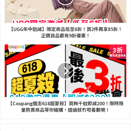
【UGG年中勁減】限定商品低至6折！買2件再享85折！
正價貨品都有9折優惠！
【Coupang酷澎618超夏殺】買夠千蚊即減200！限時限
量熱賣商品等你搶購，錯過就冇咁着數喇！