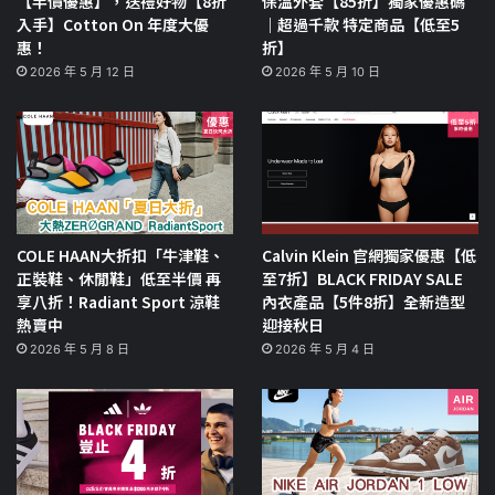
【半價優惠】，送禮好物【8折
保溫外套【85折】獨家優惠碼
入手】Cotton On 年度大優
｜超過千款 特定商品【低至5
惠！
折】
2026 年 5 月 12 日
2026 年 5 月 10 日
COLE HAAN大折扣「牛津鞋、
Calvin Klein 官網獨家優惠【低
正裝鞋、休閒鞋」低至半價 再
至7折】BLACK FRIDAY SALE
享八折！Radiant Sport 涼鞋
內衣產品【5件8折】全新造型
熱賣中
迎接秋日
2026 年 5 月 8 日
2026 年 5 月 4 日