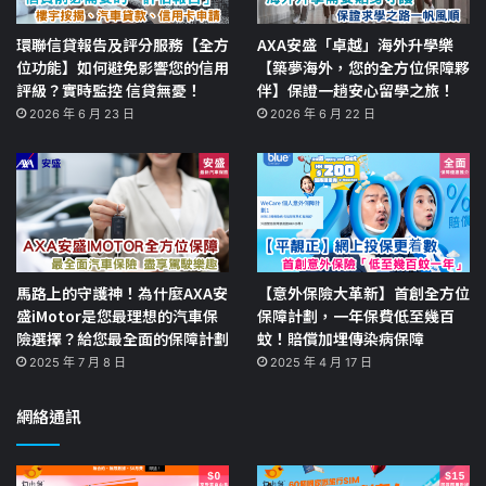
環聯信貸報告及評分服務【全方
AXA安盛「卓越」海外升學樂
位功能】如何避免影響您的信用
【築夢海外，您的全方位保障夥
評級？實時監控 信貸無憂！
伴】保證一趟安心留學之旅！
2026 年 6 月 23 日
2026 年 6 月 22 日
馬路上的守護神！為什麼AXA安
【意外保險大革新】首創全方位
盛iMotor是您最理想的汽車保
保障計劃，一年保費低至幾百
險選擇？給您最全面的保障計劃
蚊！賠償加埋傳染病保障
2025 年 7 月 8 日
2025 年 4 月 17 日
網絡通訊