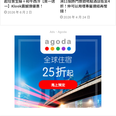
起任食生蠔＋和牛西冷【買一送
洲11個熱門旅遊地點酒店低至4
一】Klook震撼價優惠！
折！仲可以用埋專屬連結再慳
錢！
2026 年 6 月 2 日
2026 年 4 月 24 日
Ads - Agoda