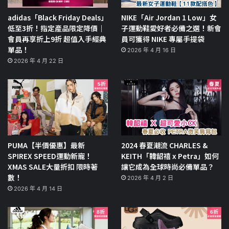
adidas「Black Friday Deals」
NIKE「Air Jordan 1 Low」女
低至3折！指定產品限定降價｜
子運動鞋愛好者必備之選！新會
會員再享折上9折 超值入手經典
員可獲得 NIKE 專屬手提袋
單品！
2026 年 4 月 16 日
2026 年 4 月 22 日
PUMA【半價優惠】最新
2024 春夏潮流 CHARLES &
SPIREX SPEED運動新寵！
KEITH「韓韶禧 x Petra」如何
XMAS SALE大量折扣 限時著
讓它成為全球時尚必備單品？
數！
2026 年 4 月 2 日
2026 年 4 月 14 日