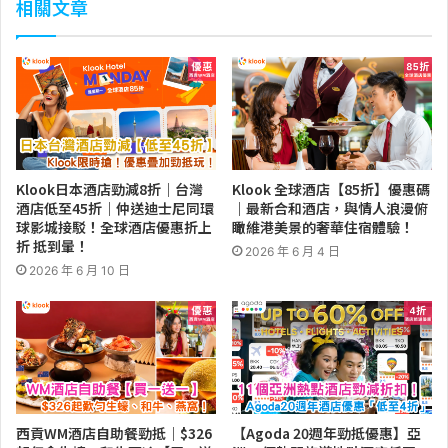
相關文章
Klook日本酒店勁減8折｜台灣
Klook 全球酒店【85折】優惠碼
酒店低至45折｜仲送迪士尼同環
｜最新合和酒店，與情人浪漫俯
球影城接駁！全球酒店優惠折上
瞰維港美景的奢華住宿體驗！
折 抵到暈！
2026 年 6 月 4 日
2026 年 6 月 10 日
西貢WM酒店自助餐勁抵｜$326
【Agoda 20週年勁抵優惠】亞