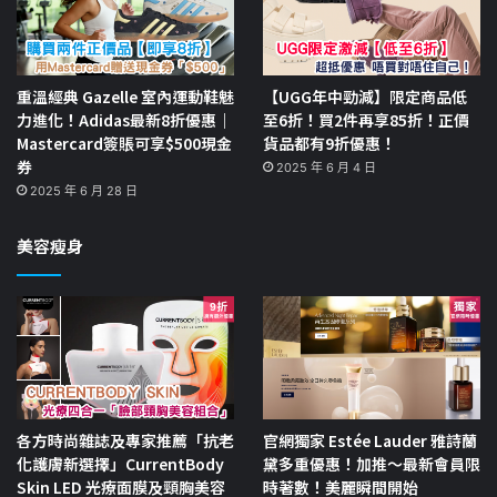
重溫經典 Gazelle 室內運動鞋魅
【UGG年中勁減】限定商品低
力進化！Adidas最新8折優惠｜
至6折！買2件再享85折！正價
Mastercard簽賬可享$500現金
貨品都有9折優惠！
券
2025 年 6 月 4 日
2025 年 6 月 28 日
美容瘦身
各方時尚雜誌及專家推薦「抗老
官網獨家 Estée Lauder 雅詩蘭
化護膚新選擇」CurrentBody
黛多重優惠！加推～最新會員限
Skin LED 光療面膜及頸胸美容
時著數！美麗瞬間開始