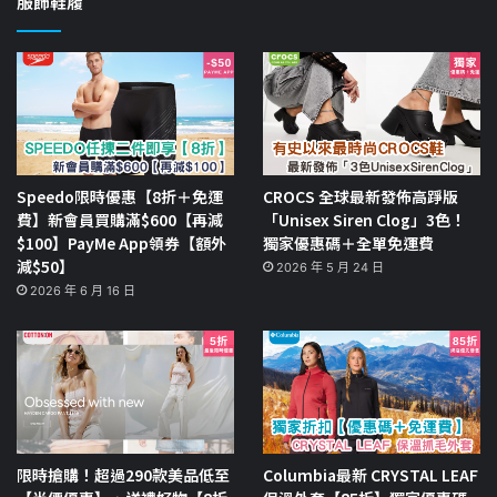
服飾鞋履
Speedo限時優惠【8折＋免運
CROCS 全球最新發佈高踭版
費】新會員買購滿$600【再減
「Unisex Siren Clog」3色！
$100】PayMe App領券【額外
獨家優惠碼＋全單免運費
減$50】
2026 年 5 月 24 日
2026 年 6 月 16 日
限時搶購！超過290款美品低至
Columbia最新 CRYSTAL LEAF