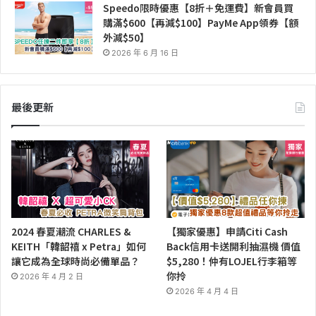
Speedo限時優惠【8折＋免運費】新會員買
購滿$600【再減$100】PayMe App領券【額
外減$50】
2026 年 6 月 16 日
最後更新
2024 春夏潮流 CHARLES &
【獨家優惠】申請Citi Cash
KEITH「韓韶禧 x Petra」如何
Back信用卡送開利抽濕機 價值
讓它成為全球時尚必備單品？
$5,280！仲有LOJEL行李箱等
你拎
2026 年 4 月 2 日
2026 年 4 月 4 日