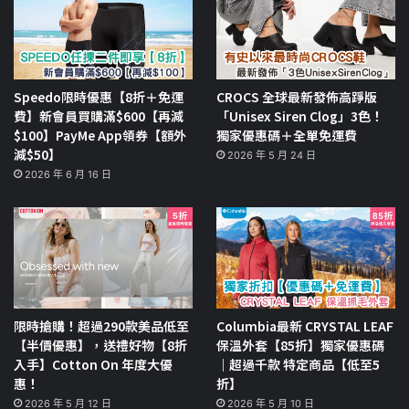
Speedo限時優惠【8折＋免運
CROCS 全球最新發佈高踭版
費】新會員買購滿$600【再減
「Unisex Siren Clog」3色！
$100】PayMe App領券【額外
獨家優惠碼＋全單免運費
減$50】
2026 年 5 月 24 日
2026 年 6 月 16 日
限時搶購！超過290款美品低至
Columbia最新 CRYSTAL LEAF
【半價優惠】，送禮好物【8折
保溫外套【85折】獨家優惠碼
入手】Cotton On 年度大優
｜超過千款 特定商品【低至5
惠！
折】
2026 年 5 月 12 日
2026 年 5 月 10 日