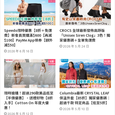
Speedo限時優惠【8折＋免運
CROCS 全球最新發佈高踭版
費】新會員買購滿$600【再減
「Unisex Siren Clog」3色！獨
$100】PayMe App領券【額外
家優惠碼＋全單免運費
減$50】
2026 年 5 月 24 日
2026 年 6 月 16 日
限時搶購！超過290款美品低至
Columbia最新 CRYSTAL LEAF
【半價優惠】，送禮好物【8折
保溫外套【85折】獨家優惠碼｜
入手】Cotton On 年度大優
超過千款 特定商品【低至5折】
惠！
2026 年 5 月 10 日
2026 年 5 月 12 日