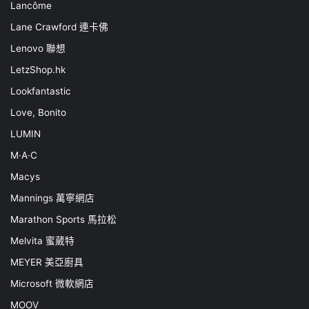
Lancôme
Lane Crawford 連卡佛
Lenovo 聯想
LetzShop.hk
Lookfantastic
Love, Bonito
LUMIN
M·A·C
Macys
Mannings 萬寧網店
Marathon Sports 馬拉松
Melvita 蜜葳特
MEYER 美亞廚具
Microsoft 微軟網店
MOOV