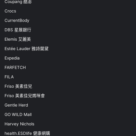
Coupang 酷澎
Crocs
CurrentBody
DBS 星展銀行
Elemis 艾麗美
Estée Lauder 雅詩蘭黛
Expedia
FARFETCH
FILA
Friso 美素佳兒
Friso 美素佳兒媽咪會
Gentle Herd
GO WILD Mall
Harvey Nichols
health.ESDlife 健康網購