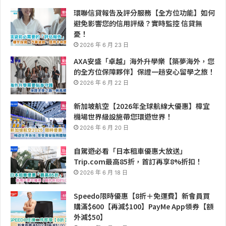
環聯信貸報告及評分服務【全方位功能】如何
避免影響您的信用評級？實時監控 信貸無
憂！
2026 年 6 月 23 日
AXA安盛「卓越」海外升學樂【築夢海外，您
的全方位保障夥伴】保證一趟安心留學之旅！
2026 年 6 月 22 日
新加坡航空【2026年全球航線大優惠】樟宜
機場世界級設施帶您環遊世界！
2026 年 6 月 20 日
自駕遊必看「日本租車優惠大放送」
Trip.com最高85折，首訂再享8%折扣！
2026 年 6 月 18 日
Speedo限時優惠【8折＋免運費】新會員買
購滿$600【再減$100】PayMe App領券【額
外減$50】