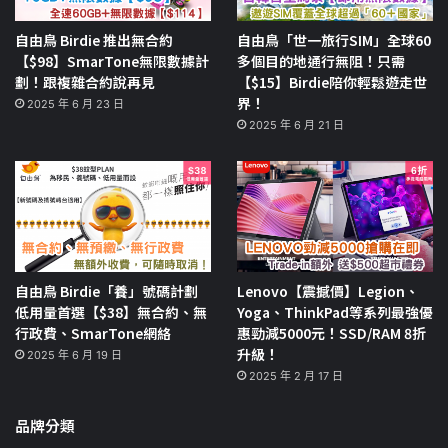
自由鳥 Birdie 推出無合約
自由鳥「世一旅行SIM」全球60
【$98】SmarTone無限數據計
多個目的地通行無阻！只需
劃！跟複雜合約說再見
【$15】Birdie陪你輕鬆遊走世
界！
2025 年 6 月 23 日
2025 年 6 月 21 日
自由鳥 Birdie「養」號碼計劃
Lenovo【震撼價】Legion、
低用量首選【$38】無合約、無
Yoga、ThinkPad等系列最強優
行政費、SmarTone網絡
惠勁減5000元！SSD/RAM 8折
升級！
2025 年 6 月 19 日
2025 年 2 月 17 日
品牌分類