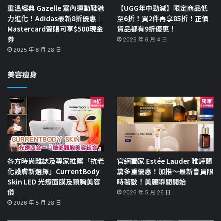
重溫經典 Gazelle 室內運動鞋魅
【UGG年中勁減】限定商品低
力進化！Adidas最新8折優惠｜
至6折！買2件再享85折！正價
Mastercard簽賬可享$500現金
貨品都有9折優惠！
券
2025 年 6 月 4 日
2025 年 6 月 28 日
美容瘦身
各方時尚雜誌及專家推薦「抗老
官網獨家 Estée Lauder 雅詩蘭
化護膚新選擇」CurrentBody
黛多重優惠！加推～最新會員限
Skin LED 光療面膜及頸胸美容
時著數！美麗瞬間開始
儀
2026 年 5 月 26 日
2026 年 5 月 28 日