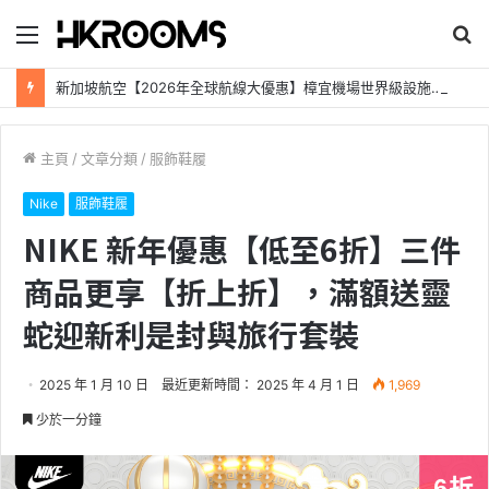
目
搜
錄
尋
新加坡航空【2026年全球航線大優惠】樟宜機場世界級設施帶您環遊世界！
主頁
/
文章分類
/
服飾鞋履
Nike
服飾鞋履
NIKE 新年優惠【低至6折】三件
商品更享【折上折】，滿額送靈
蛇迎新利是封與旅行套裝
2025 年 1 月 10 日
最近更新時間： 2025 年 4 月 1 日
1,969
少於一分鐘