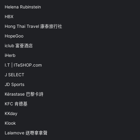
Helena Rubinstein
HBX
Hong Thai Travel 康泰旅行社
HopeGoo
iclub 富薈酒店
iHerb
I.T | ITeSHOP.com
J SELECT
JD Sports
Kérastase 巴黎卡詩
KFC 肯德基
KKday
Klook
Lalamove 送嘢拿拿聲