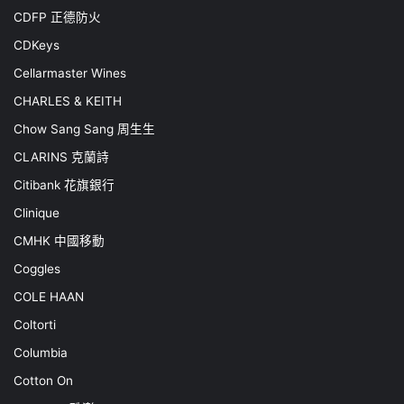
CDFP 正德防火
CDKeys
Cellarmaster Wines
CHARLES & KEITH
Chow Sang Sang 周生生
CLARINS 克蘭詩
Citibank 花旗銀行
Clinique
CMHK 中國移動
Coggles
COLE HAAN
Coltorti
Columbia
Cotton On