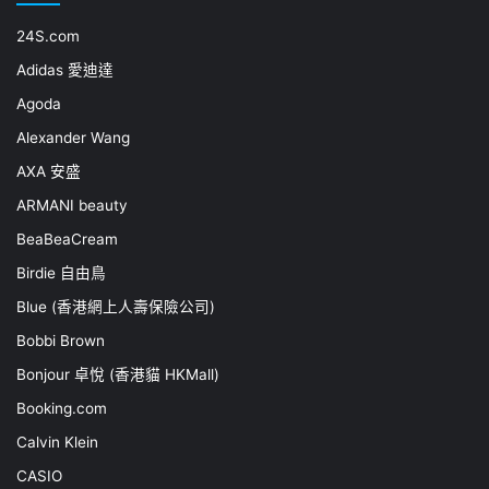
24S.com
Adidas 愛迪達
Agoda
Alexander Wang
AXA 安盛
ARMANI beauty
BeaBeaCream
Birdie 自由鳥
Blue (香港網上人壽保險公司)
Bobbi Brown
Bonjour 卓悅 (香港貓 HKMall)
Booking.com
Calvin Klein
CASIO