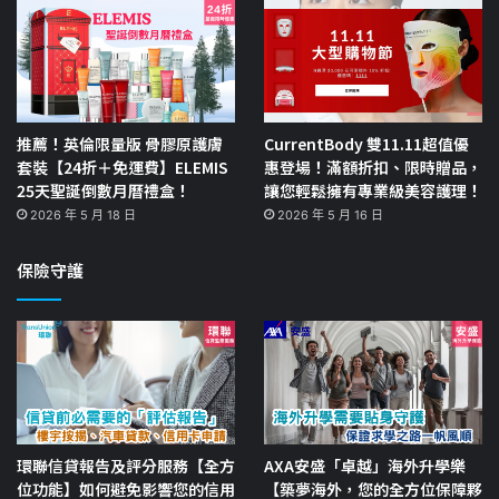
推薦！英倫限量版 骨膠原護膚
CurrentBody 雙11.11超值優
套裝【24折＋免運費】ELEMIS
惠登場！滿額折扣、限時贈品，
25天聖誕倒數月曆禮盒！
讓您輕鬆擁有專業級美容護理！
2026 年 5 月 18 日
2026 年 5 月 16 日
保險守護
環聯信貸報告及評分服務【全方
AXA安盛「卓越」海外升學樂
位功能】如何避免影響您的信用
【築夢海外，您的全方位保障夥