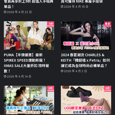
會員再享折上9折 超值入手經典
員可獲得 NIKE 專屬手提袋
單品！
2026 年 4 月 16 日
2026 年 4 月 22 日
PUMA【半價優惠】最新
2024 春夏潮流 CHARLES &
SPIREX SPEED運動新寵！
KEITH「韓韶禧 x Petra」如何
XMAS SALE大量折扣 限時著
讓它成為全球時尚必備單品？
數！
2026 年 4 月 2 日
2026 年 4 月 14 日