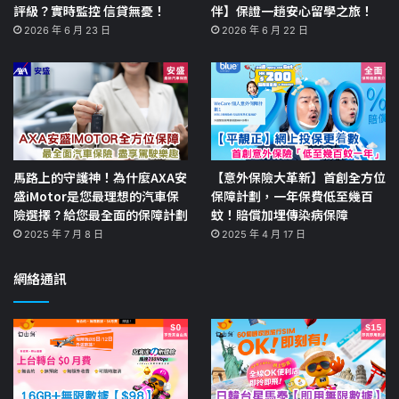
評級？實時監控 信貸無憂！
伴】保證一趟安心留學之旅！
2026 年 6 月 23 日
2026 年 6 月 22 日
馬路上的守護神！為什麼AXA安
【意外保險大革新】首創全方位
盛iMotor是您最理想的汽車保
保障計劃，一年保費低至幾百
險選擇？給您最全面的保障計劃
蚊！賠償加埋傳染病保障
2025 年 7 月 8 日
2025 年 4 月 17 日
網絡通訊