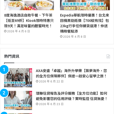
8度海逸酒店自助午餐、下午茶
Expedia華航限時優惠！台北來
【低至69折】Klook限時特惠只
回機票勁抵價【700蚊有找】包
限9天！滿足味蕾的甜蜜時光！
23kg行李任你掃貨返港！仲送
精緻餐點添
2026 年 4 月 6 日
2026 年 4 月 8 日
熱門資訊
AXA安盛「卓越」海外升學樂【築夢海外，您
的全方位保障夥伴】保證一趟安心留學之旅！
2026 年 6 月 22 日
環聯信貸報告及評分服務【全方位功能】如何
避免影響您的信用評級？實時監控 信貸無憂！
2026 年 6 月 23 日