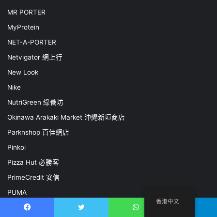
MR PORTER
MyProtein
NET-A-PORTER
Netvigator 網上行
New Look
Nike
NutriGreen 綠養坊
Okinawa Arakaki Market 沖繩新垣商店
Parknshop 百佳網店
Pinkoi
Pizza Hut 必勝客
PrimeCredit 安信
PUMA
香港中文
PXPay Plus 全支付
Facebook
推特
WhatsApp
電報