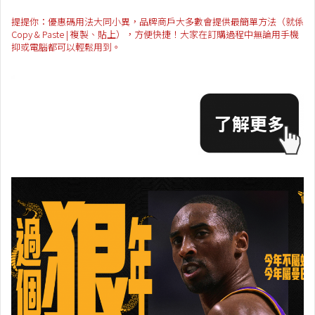
提提你：優惠碼用法大同小異，品牌商戶大多數會提供最簡單方法（就係
Copy & Paste | 複製、貼上），方便快捷！大家在訂購過程中無論用手機
抑或電腦都可以輕鬆用到。