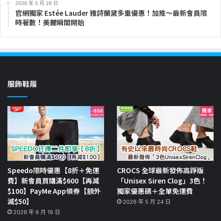
2026 年 5 月 26 日
官網獨家 Estée Lauder 雅詩蘭黛多重優惠！加推～最新會員限
時著數！美麗瞬間開始
服飾鞋履
Speedo限時優惠【8折＋免運
CROCS 全球最新發佈高踭版
費】新會員買購滿$600【再減
「Unisex Siren Clog」3色！
$100】PayMe App領券【額外
獨家優惠碼＋全單免運費
減$50】
2026 年 5 月 24 日
2026 年 6 月 16 日