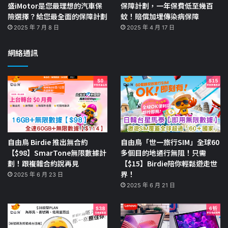
盛iMotor是您最理想的汽車保
保障計劃，一年保費低至幾百
險選擇？給您最全面的保障計劃
蚊！賠償加埋傳染病保障
2025 年 7 月 8 日
2025 年 4 月 17 日
網絡通訊
自由鳥 Birdie 推出無合約
自由鳥「世一旅行SIM」全球60
【$98】SmarTone無限數據計
多個目的地通行無阻！只需
劃！跟複雜合約說再見
【$15】Birdie陪你輕鬆遊走世
界！
2025 年 6 月 23 日
2025 年 6 月 21 日