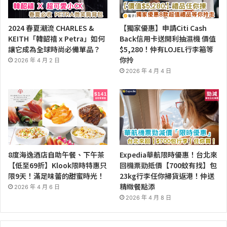
2024 春夏潮流 CHARLES &
【獨家優惠】申請Citi Cash
KEITH「韓韶禧 x Petra」如何
Back信用卡送開利抽濕機 價值
讓它成為全球時尚必備單品？
$5,280！仲有LOJEL行李箱等
你拎
2026 年 4 月 2 日
2026 年 4 月 4 日
8度海逸酒店自助午餐、下午茶
Expedia華航限時優惠！台北來
【低至69折】Klook限時特惠只
回機票勁抵價【700蚊有找】包
限9天！滿足味蕾的甜蜜時光！
23kg行李任你掃貨返港！仲送
精緻餐點添
2026 年 4 月 6 日
2026 年 4 月 8 日