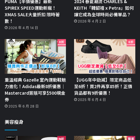
PUMA【半價優惠】最新
2024 春夏潮流 CHARLES &
SPIREX SPEED運動新寵！
KEITH「韓韶禧 x Petra」如何
XMAS SALE大量折扣 限時著
讓它成為全球時尚必備單品？
數！
2026 年 4 月 2 日
2026 年 4 月 14 日
重溫經典 Gazelle 室內運動鞋魅
【UGG年中勁減】限定商品低
力進化！Adidas最新8折優惠｜
至6折！買2件再享85折！正價
Mastercard簽賬可享$500現金
貨品都有9折優惠！
券
2025 年 6 月 4 日
2025 年 6 月 28 日
美容瘦身