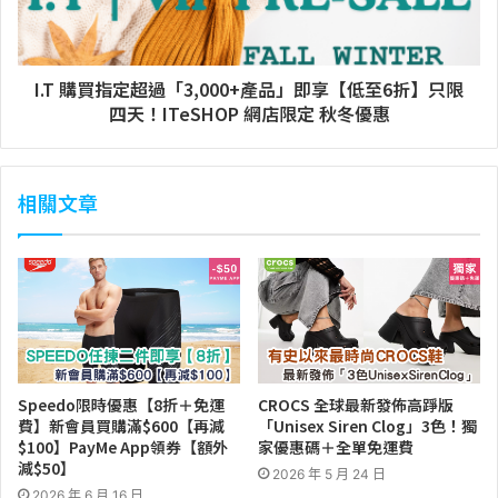
I.T 購買指定超過「3,000+產品」即享【低至6折】只限
四天！ITeSHOP 網店限定 秋冬優惠
相關文章
Speedo限時優惠【8折＋免運
CROCS 全球最新發佈高踭版
費】新會員買購滿$600【再減
「Unisex Siren Clog」3色！獨
$100】PayMe App領券【額外
家優惠碼＋全單免運費
減$50】
2026 年 5 月 24 日
2026 年 6 月 16 日