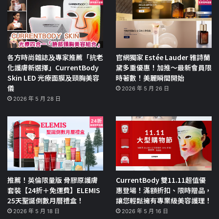
各方時尚雜誌及專家推薦「抗老
官網獨家 Estée Lauder 雅詩蘭
化護膚新選擇」CurrentBody
黛多重優惠！加推～最新會員限
Skin LED 光療面膜及頸胸美容
時著數！美麗瞬間開始
儀
2026 年 5 月 26 日
2026 年 5 月 28 日
推薦！英倫限量版 骨膠原護膚
CurrentBody 雙11.11超值優
套裝【24折＋免運費】ELEMIS
惠登場！滿額折扣、限時贈品，
25天聖誕倒數月曆禮盒！
讓您輕鬆擁有專業級美容護理！
2026 年 5 月 18 日
2026 年 5 月 16 日