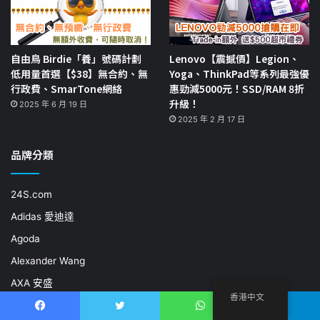
自由鳥 Birdie「養」號碼計劃
Lenovo【震撼價】Legion、
低用量首選【$38】無合約、無
Yoga、ThinkPad等系列最強優
行政費、SmarTone網絡
惠勁減5000元！SSD/RAM 8折
升級！
2025 年 6 月 19 日
2025 年 2 月 17 日
品牌分類
24S.com
Adidas 愛迪達
Agoda
Alexander Wang
AXA 安盛
香港中文
ARMANI beauty
Facebook
推特
WhatsApp
電報