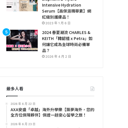
Intensive Hydration
Serum【高保濕精華素】網
紅級別護膚品！
2023 年 1 月 6 日
2024 春夏潮流 CHARLES &
KEITH「韓韶禧 x Petra」如
何讓它成為全球時尚必備單
品？
2026 年 4 月 2 日
最多人看
2026 年 6 月 22 日
AXA安盛「卓越」海外升學樂【築夢海外，您的
全方位保障夥伴】保證一趟安心留學之旅！
2026 年 6 月 23 日