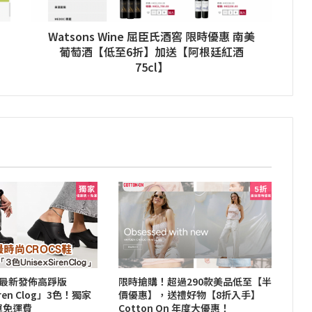
Watsons Wine 屈臣氏酒窖 限時優惠 南美
葡萄酒【低至6折】加送【阿根廷紅酒
75cl】
全球最新發佈高踭版
限時搶購！超過290款美品低至【半
iren Clog」3色！獨家
價優惠】，送禮好物【8折入手】
單免運費
Cotton On 年度大優惠！