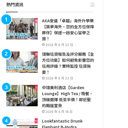
熱門資訊
AXA安盛「卓越」海外升學樂
【築夢海外，您的全方位保障
夥伴】保證一趟安心留學之
旅！
2026 年 6 月 22 日
環聯信貸報告及評分服務【全
方位功能】如何避免影響您的
信用評級？實時監控 信貸無
憂！
2026 年 6 月 23 日
中環美利酒店【Garden
Lounge】High Tea / 晚餐，
頂級選擇 低至半價！鄰近聖
約翰座堂旁
2026 年 4 月 18 日
Lookfantastic Drunk
Elephant B-Hydra