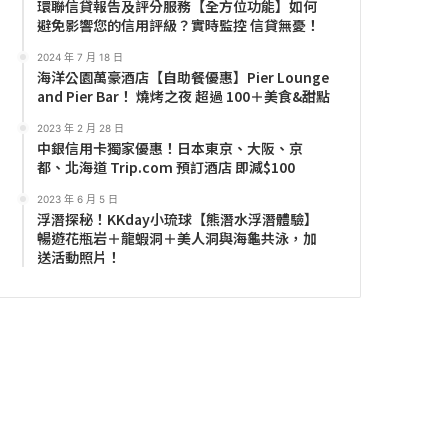
環聯信貸報告及評分服務【全方位功能】如何
避免影響您的信用評級？實時監控 信貸無憂！
2024 年 7 月 18 日
海洋公園萬豪酒店【自助餐優惠】Pier Lounge
and Pier Bar！ 燒烤之夜 超過 100＋美食&甜點
2023 年 2 月 28 日
中銀信用卡獨家優惠！日本東京、大阪、京
都、北海道 Trip.com 預訂酒店 即減$100
2023 年 6 月 5 日
浮潛探秘！KKday小琉球【熊潛水浮潛體驗】
暢遊花瓶岩＋龍蝦洞＋美人洞與海龜共泳，加
送活動照片！