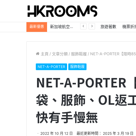
自駕遊必看「日本租車優惠大放送」Trip.com最高85折，首訂再享8%折扣！
旅遊著數
機票折
最新優惠
主頁
/
文章分類
/
服飾鞋履
/
NET-A-PORTER【
NET-A-PORTER
服飾鞋履
NET-A-PORT
袋、服飾、OL返
快有手慢無
2022 年 10 月 12 日
最近更新時間： 2025 年 3 月 19 日