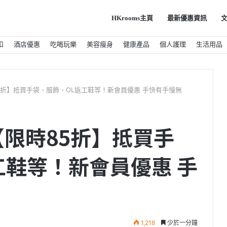
HKrooms主頁
最新優惠資訊
扣
酒店優惠
吃喝玩樂
美容瘦身
健康產品
個人護理
生活用品
限時85折】抵買手袋、服飾、OL返工鞋等！新會員優惠 手快有手慢無
ER【限時85折】抵買手
工鞋等！新會員優惠 手
1,218
少於一分鐘