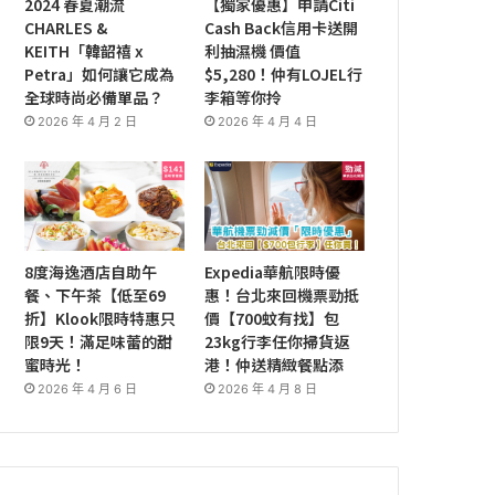
2024 春夏潮流
【獨家優惠】申請Citi
CHARLES &
Cash Back信用卡送開
KEITH「韓韶禧 x
利抽濕機 價值
Petra」如何讓它成為
$5,280！仲有LOJEL行
全球時尚必備單品？
李箱等你拎
2026 年 4 月 2 日
2026 年 4 月 4 日
8度海逸酒店自助午
Expedia華航限時優
餐、下午茶【低至69
惠！台北來回機票勁抵
折】Klook限時特惠只
價【700蚊有找】包
限9天！滿足味蕾的甜
23kg行李任你掃貨返
蜜時光！
港！仲送精緻餐點添
2026 年 4 月 6 日
2026 年 4 月 8 日