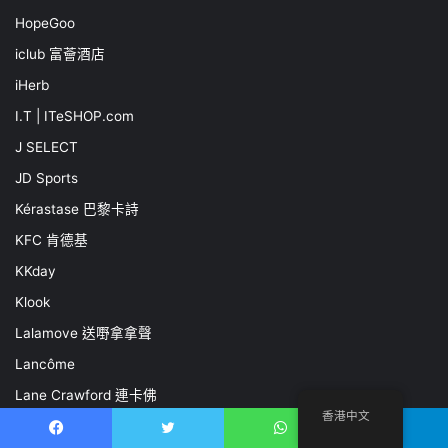
HopeGoo
iclub 富薈酒店
iHerb
I.T | ITeSHOP.com
J SELECT
JD Sports
Kérastase 巴黎卡詩
KFC 肯德基
KKday
Klook
Lalamove 送嘢拿拿聲
Lancôme
Lane Crawford 連卡佛
香港中文
Lenovo 聯想
Facebook
推特
WhatsApp
電報