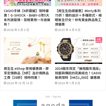
CASIO手錶【6折震撼】限時優
【周生生勁減優惠】Minty系列
惠！G-SHOCK、BABY-G等5大
75折！簡約設計＋多種款式，襯
系列激筍價，型格實用一次過擁
晒後生仔女！仲有黃金飾品免工
有！
資優惠
2026 年 5 月 2 日
2025 年 4 月 9 日
周生生 eShop 使用優惠碼 – 即
2024龍年限定「擁抱龍年風采」
享定價飾品【9折】及計價飾品
技藝與傳說的完美結合！CASIO
工費【38折】限時特惠！
腕表限時【HK$1,000】優惠碼
2024 年 10 月 14 日
2024 年 1 月 9 日
Ads - Agoda