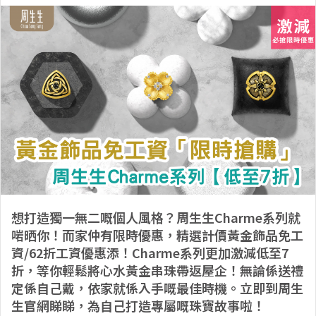
想打造獨一無二嘅個人風格？周生生Charme系列就
啱晒你！而家仲有限時優惠，精選計價黃金飾品免工
資/62折工資優惠添！Charme系列更加激減低至7
折，等你輕鬆將心水黃金串珠帶返屋企！無論係送禮
定係自己戴，依家就係入手嘅最佳時機。立即到周生
生官網睇睇，為自己打造專屬嘅珠寶故事啦！