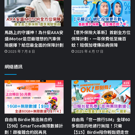
馬路上的守護神！為什麼AXA安
【意外保險大革新】首創全方位
盛iMotor是您最理想的汽車保
保障計劃，一年保費低至幾百
險選擇？給您最全面的保障計劃
蚊！賠償加埋傳染病保障
2025 年 7 月 8 日
2025 年 4 月 17 日
網絡通訊
自由鳥 Birdie 推出無合約
自由鳥「世一旅行SIM」全球60
【$98】SmarTone無限數據計
多個目的地通行無阻！只需
劃！跟複雜合約說再見
【$15】Birdie陪你輕鬆遊走世