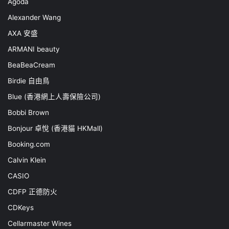
Agoda
Alexander Wang
AXA 安盛
ARMANI beauty
BeaBeaCream
Birdie 自由鳥
Blue (香港網上人壽保險公司)
Bobbi Brown
Bonjour 卓悅 (香港貓 HKMall)
Booking.com
Calvin Klein
CASIO
CDFP 正德防火
CDKeys
Cellarmaster Wines