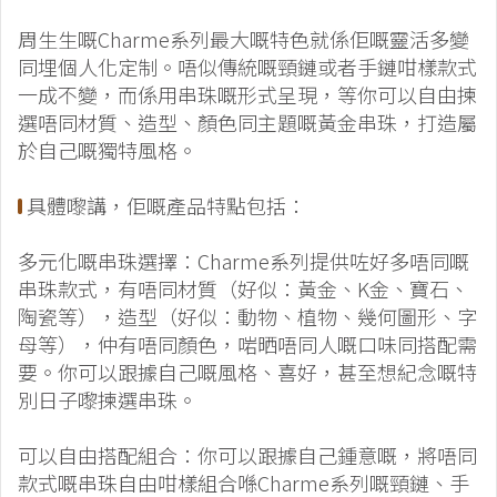
周生生嘅Charme系列最大嘅特色就係佢嘅靈活多變
同埋個人化定制。唔似傳統嘅頸鏈或者手鏈咁樣款式
一成不變，而係用串珠嘅形式呈現，等你可以自由揀
選唔同材質、造型、顏色同主題嘅黃金串珠，打造屬
於自己嘅獨特風格。
具體嚟講，佢嘅產品特點包括：
多元化嘅串珠選擇：Charme系列提供咗好多唔同嘅
串珠款式，有唔同材質（好似：黃金、K金、寶石、
陶瓷等），造型（好似：動物、植物、幾何圖形、字
母等），仲有唔同顏色，啱晒唔同人嘅口味同搭配需
要。你可以跟據自己嘅風格、喜好，甚至想紀念嘅特
別日子嚟揀選串珠。
可以自由搭配組合：你可以跟據自己鍾意嘅，將唔同
款式嘅串珠自由咁樣組合喺Charme系列嘅頸鏈、手