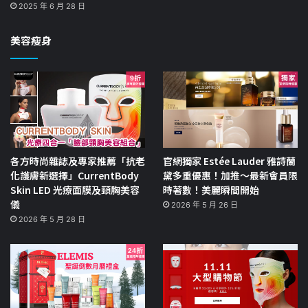
2025 年 6 月 28 日
美容瘦身
各方時尚雜誌及專家推薦「抗老
官網獨家 Estée Lauder 雅詩蘭
化護膚新選擇」CurrentBody
黛多重優惠！加推～最新會員限
Skin LED 光療面膜及頸胸美容
時著數！美麗瞬間開始
儀
2026 年 5 月 26 日
2026 年 5 月 28 日