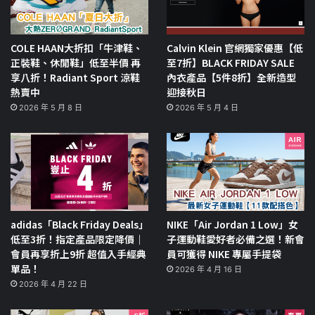
COLE HAAN大折扣「牛津鞋、
Calvin Klein 官網獨家優惠【低
正裝鞋、休閒鞋」低至半價 再
至7折】BLACK FRIDAY SALE
享八折！Radiant Sport 涼鞋
內衣產品【5件8折】全新造型
熱賣中
迎接秋日
2026 年 5 月 8 日
2026 年 5 月 4 日
adidas「Black Friday Deals」
NIKE「Air Jordan 1 Low」女
低至3折！指定產品限定降價｜
子運動鞋愛好者必備之選！新會
會員再享折上9折 超值入手經典
員可獲得 NIKE 專屬手提袋
單品！
2026 年 4 月 16 日
2026 年 4 月 22 日