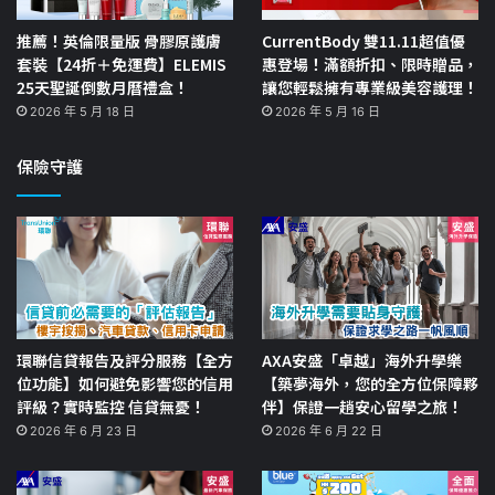
推薦！英倫限量版 骨膠原護膚
CurrentBody 雙11.11超值優
套裝【24折＋免運費】ELEMIS
惠登場！滿額折扣、限時贈品，
25天聖誕倒數月曆禮盒！
讓您輕鬆擁有專業級美容護理！
2026 年 5 月 18 日
2026 年 5 月 16 日
保險守護
環聯信貸報告及評分服務【全方
AXA安盛「卓越」海外升學樂
位功能】如何避免影響您的信用
【築夢海外，您的全方位保障夥
評級？實時監控 信貸無憂！
伴】保證一趟安心留學之旅！
2026 年 6 月 23 日
2026 年 6 月 22 日