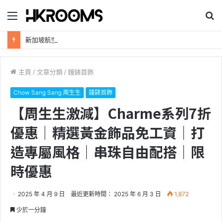
目
搜
錄
尋
新加坡航空【2026年全球航線大優惠】樟宜機場世界級設施帶您環遊世界！
主頁
/
文章分類
/
鐘錶首飾
Chow Sang Sang 周生生
鐘錶首飾
【周生生激減】Charme系列7折
優惠｜精選黃金飾品免工資｜打
造專屬風格｜串珠自由配搭｜限
時優惠
2025 年 4 月 9 日
最近更新時間： 2025 年 6 月 3 日
1,872
少於一分鐘