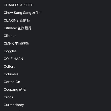
CHARLES & KEITH
Chow Sang Sang 周生生
CLARINS 克蘭詩
Citibank 花旗銀行
Clinique
CMHK 中國移動
Coggles
COLE HAAN
Coltorti
Columbia
Cotton On
Coupang 酷澎
Crocs
CurrentBody