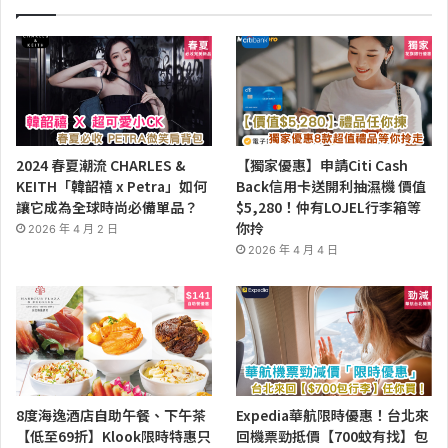
2024 春夏潮流 CHARLES &
【獨家優惠】申請Citi Cash
KEITH「韓韶禧 x Petra」如何
Back信用卡送開利抽濕機 價值
讓它成為全球時尚必備單品？
$5,280！仲有LOJEL行李箱等
你拎
2026 年 4 月 2 日
2026 年 4 月 4 日
8度海逸酒店自助午餐、下午茶
Expedia華航限時優惠！台北來
【低至69折】Klook限時特惠只
回機票勁抵價【700蚊有找】包