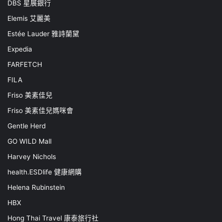
DBS 星展銀行
Elemis 艾麗美
Estée Lauder 雅詩蘭黛
Expedia
FARFETCH
FILA
Friso 美素佳兒
Friso 美素佳兒媽咪會
Gentle Herd
GO WILD Mall
Harvey Nichols
health.ESDlife 健康網購
Helena Rubinstein
HBX
Hong Thai Travel 康泰旅行社