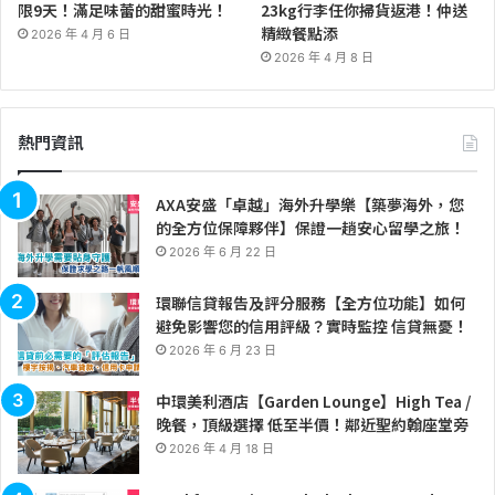
限9天！滿足味蕾的甜蜜時光！
23kg行李任你掃貨返港！仲送
精緻餐點添
2026 年 4 月 6 日
2026 年 4 月 8 日
熱門資訊
AXA安盛「卓越」海外升學樂【築夢海外，您
的全方位保障夥伴】保證一趟安心留學之旅！
2026 年 6 月 22 日
環聯信貸報告及評分服務【全方位功能】如何
避免影響您的信用評級？實時監控 信貸無憂！
2026 年 6 月 23 日
中環美利酒店【Garden Lounge】High Tea /
晚餐，頂級選擇 低至半價！鄰近聖約翰座堂旁
2026 年 4 月 18 日