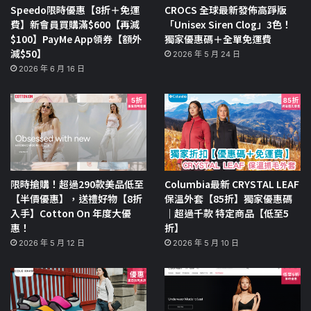
Speedo限時優惠【8折＋免運
CROCS 全球最新發佈高踭版
費】新會員買購滿$600【再減
「Unisex Siren Clog」3色！
$100】PayMe App領券【額外
獨家優惠碼＋全單免運費
減$50】
2026 年 5 月 24 日
2026 年 6 月 16 日
限時搶購！超過290款美品低至
Columbia最新 CRYSTAL LEAF
【半價優惠】，送禮好物【8折
保溫外套【85折】獨家優惠碼
入手】Cotton On 年度大優
｜超過千款 特定商品【低至5
惠！
折】
2026 年 5 月 12 日
2026 年 5 月 10 日