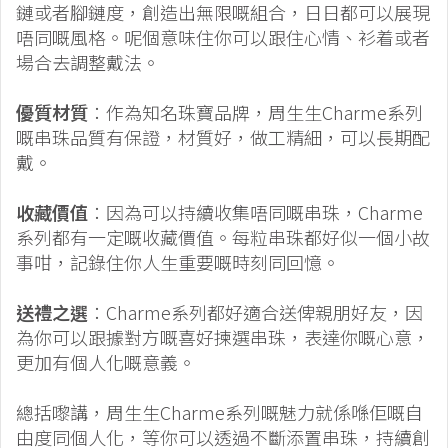
鏈或者腳鏈度，創造出無限嘅組合，日日都可以展現
唔同嘅風格。呢個意味住你可以跟住心情、衫着或者
場合去調整戴法。
優質材質
：作為知名珠寶品牌，周生生Charme系列
嘅串珠品質有保證，材質好，做工精細，可以長期配
戴。
收藏價值
：因為可以持續收集唔同嘅串珠，Charme
系列都有一定嘅收藏價值。每粒串珠都好似一個小故
事咁，記錄住你人生重要嘅時刻同回憶。
送禮之選
：Charme系列都好適合送俾親朋好友，因
為你可以跟據對方嘅喜好揀選串珠，表達你嘅心意，
更加有個人化嘅意義。
總括嚟講，周生生Charme系列嘅魅力就係喺佢嘅自
由度同個人化，等你可以透過不斷添置串珠，持續創