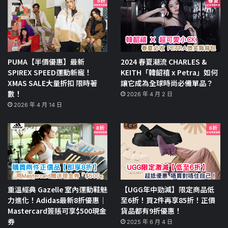
PUMA【半價優惠】最新
2024 春夏潮流 CHARLES &
SPIREX SPEED運動新寵！
KEITH「韓韶禧 x Petra」如何
XMAS SALE大量折扣 限時著
讓它成為全球時尚必備單品？
數！
2026 年 4 月 2 日
2026 年 4 月 14 日
重溫經典 Gazelle 室內運動鞋魅
【UGG年中勁減】限定商品低
力進化！Adidas最新8折優惠｜
至6折！買2件再享85折！正價
Mastercard簽賬可享$500現金
貨品都有9折優惠！
券
2025 年 6 月 4 日