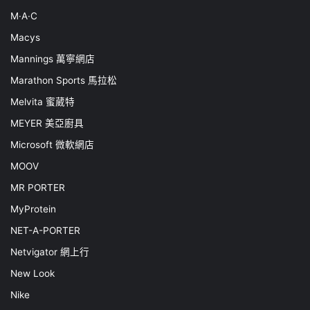
M·A·C
Macys
Mannings 萬寧網店
Marathon Sports 馬拉松
Melvita 蜜葳特
MEYER 美亞廚具
Microsoft 微軟網店
MOOV
MR PORTER
MyProtein
NET-A-PORTER
Netvigator 網上行
New Look
Nike