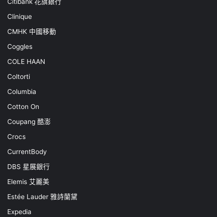
Citibank 花旗銀行
Clinique
CMHK 中國移動
Coggles
COLE HAAN
Coltorti
Columbia
Cotton On
Coupang 酷澎
Crocs
CurrentBody
DBS 星展銀行
Elemis 艾麗美
Estée Lauder 雅詩蘭黛
Expedia