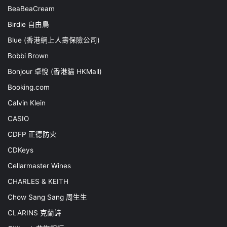
BeaBeaCream
Birdie 自由鳥
Blue (香港網上人壽保險公司)
Bobbi Brown
Bonjour 卓悅 (香港貓 HKMall)
Booking.com
Calvin Klein
CASIO
CDFP 正德防火
CDKeys
Cellarmaster Wines
CHARLES & KEITH
Chow Sang Sang 周生生
CLARINS 克蘭詩