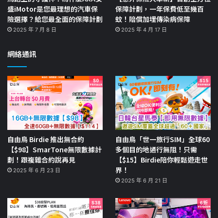
盛iMotor是您最理想的汽車保
保障計劃，一年保費低至幾百
險選擇？給您最全面的保障計劃
蚊！賠償加埋傳染病保障
2025 年 7 月 8 日
2025 年 4 月 17 日
網絡通訊
自由鳥 Birdie 推出無合約
自由鳥「世一旅行SIM」全球60
【$98】SmarTone無限數據計
多個目的地通行無阻！只需
劃！跟複雜合約說再見
【$15】Birdie陪你輕鬆遊走世
界！
2025 年 6 月 23 日
2025 年 6 月 21 日