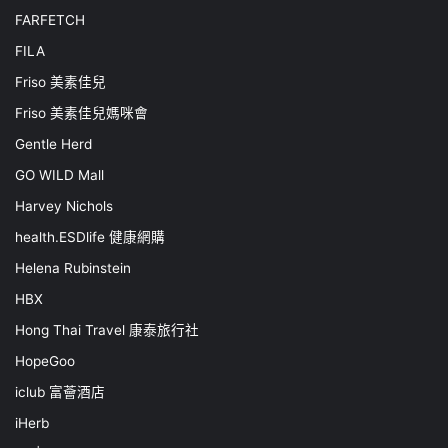
FARFETCH
FILA
Friso 美素佳兒
Friso 美素佳兒媽咪會
Gentle Herd
GO WILD Mall
Harvey Nichols
health.ESDlife 健康網購
Helena Rubinstein
HBX
Hong Thai Travel 康泰旅行社
HopeGoo
iclub 富薈酒店
iHerb