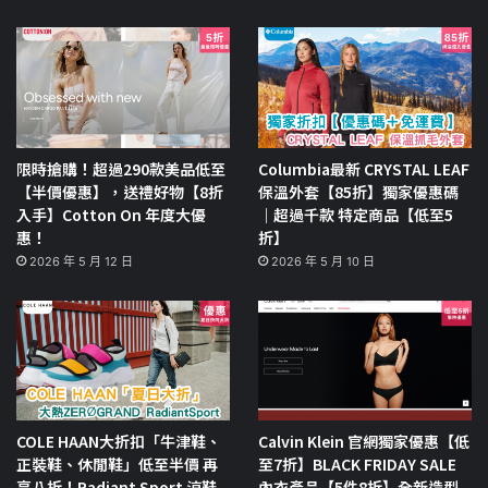
限時搶購！超過290款美品低至
Columbia最新 CRYSTAL LEAF
【半價優惠】，送禮好物【8折
保溫外套【85折】獨家優惠碼
入手】Cotton On 年度大優
｜超過千款 特定商品【低至5
惠！
折】
2026 年 5 月 12 日
2026 年 5 月 10 日
COLE HAAN大折扣「牛津鞋、
Calvin Klein 官網獨家優惠【低
正裝鞋、休閒鞋」低至半價 再
至7折】BLACK FRIDAY SALE
享八折！Radiant Sport 涼鞋
內衣產品【5件8折】全新造型