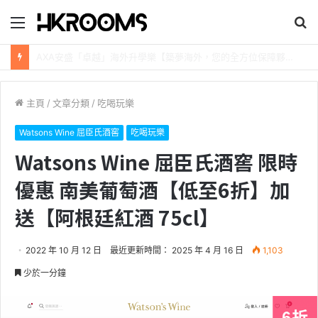
目
搜
錄
尋
新加坡航空【2026年全球航線大優惠】樟宜機場世界級設施帶您環遊世界！
主頁
/
文章分類
/
吃喝玩樂
Watsons Wine 屈臣氏酒窖
吃喝玩樂
Watsons Wine 屈臣氏酒窖 限時
優惠 南美葡萄酒【低至6折】加
送【阿根廷紅酒 75cl】
2022 年 10 月 12 日
最近更新時間： 2025 年 4 月 16 日
1,103
少於一分鐘