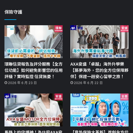
保險守護
環聯信貸報告及評分服務【全方
AXA安盛「卓越」海外升學樂
位功能】如何避免影響您的信用
【築夢海外，您的全方位保障夥
評級？實時監控 信貸無憂！
伴】保證一趟安心留學之旅！
2026 年 6 月 23 日
2026 年 6 月 22 日
馬路上的守護神！為什麼AXA安
【意外保險大革新】首創全方位