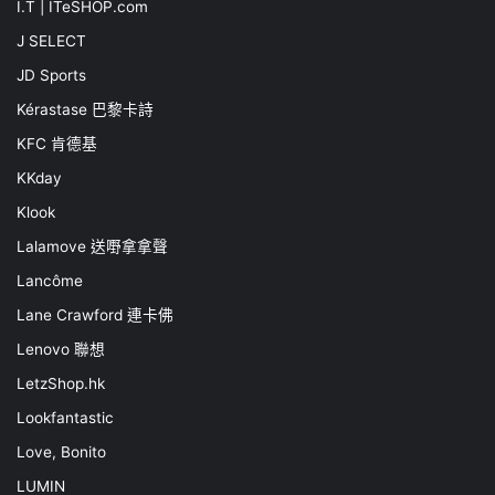
I.T | ITeSHOP.com
J SELECT
JD Sports
Kérastase 巴黎卡詩
KFC 肯德基
KKday
Klook
Lalamove 送嘢拿拿聲
Lancôme
Lane Crawford 連卡佛
Lenovo 聯想
LetzShop.hk
Lookfantastic
Love, Bonito
LUMIN