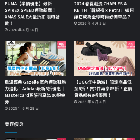
PUMA【半價優惠】最新
2024 春夏潮流 CHARLES &
SPIREX SPEED運動新寵！
KEITH「韓韶禧 x Petra」如何
XMAS SALE大量折扣 限時著
讓它成為全球時尚必備單品？
數！
2026 年 4 月 2 日
2026 年 4 月 14 日
重溫經典 Gazelle 室內運動鞋魅
【UGG年中勁減】限定商品低
力進化！Adidas最新8折優惠｜
至6折！買2件再享85折！正價
Mastercard簽賬可享$500現金
貨品都有9折優惠！
券
2025 年 6 月 4 日
2025 年 6 月 28 日
美容瘦身