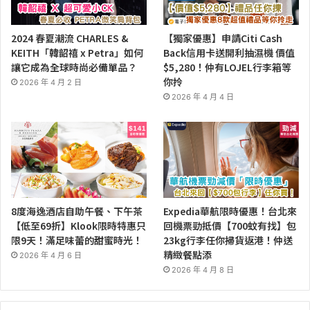
2024 春夏潮流 CHARLES &
【獨家優惠】申請Citi Cash
KEITH「韓韶禧 x Petra」如何
Back信用卡送開利抽濕機 價值
讓它成為全球時尚必備單品？
$5,280！仲有LOJEL行李箱等
你拎
2026 年 4 月 2 日
2026 年 4 月 4 日
8度海逸酒店自助午餐、下午茶
Expedia華航限時優惠！台北來
【低至69折】Klook限時特惠只
回機票勁抵價【700蚊有找】包
限9天！滿足味蕾的甜蜜時光！
23kg行李任你掃貨返港！仲送
精緻餐點添
2026 年 4 月 6 日
2026 年 4 月 8 日