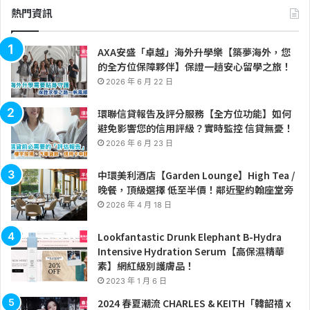
熱門資訊
AXA安盛「卓越」海外升學樂【築夢海外，您
的全方位保障夥伴】保證一趟安心留學之旅！
2026 年 6 月 22 日
環聯信貸報告及評分服務【全方位功能】如何
避免影響您的信用評級？實時監控 信貸無憂！
2026 年 6 月 23 日
中環美利酒店【Garden Lounge】High Tea /
晚餐，頂級選擇 低至半價！鄰近聖約翰座堂旁
2026 年 4 月 18 日
Lookfantastic Drunk Elephant B-Hydra
Intensive Hydration Serum【高保濕精華
素】網紅級別護膚品！
2023 年 1 月 6 日
2024 春夏潮流 CHARLES & KEITH「韓韶禧 x