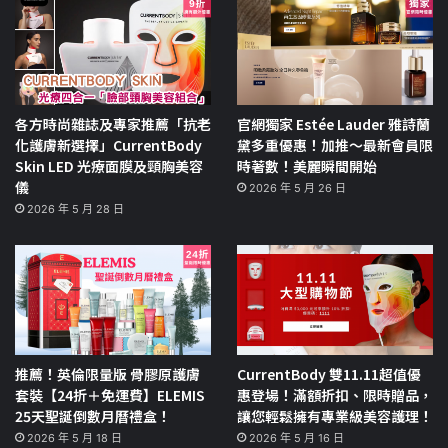
各方時尚雜誌及專家推薦「抗老
官網獨家 Estée Lauder 雅詩蘭
化護膚新選擇」CurrentBody
黛多重優惠！加推～最新會員限
Skin LED 光療面膜及頸胸美容
時著數！美麗瞬間開始
儀
2026 年 5 月 26 日
2026 年 5 月 28 日
推薦！英倫限量版 骨膠原護膚
CurrentBody 雙11.11超值優
套裝【24折＋免運費】ELEMIS
惠登場！滿額折扣、限時贈品，
25天聖誕倒數月曆禮盒！
讓您輕鬆擁有專業級美容護理！
2026 年 5 月 18 日
2026 年 5 月 16 日