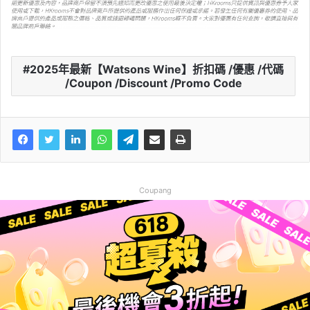
2025年最新【Watsons Wine】折扣碼 /優惠 /代碼
/Coupon /Discount /Promo Code
Coupang