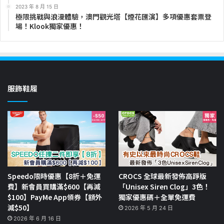
2023 年 8 月 15 日
極限挑戰與浪漫體驗，澳門觀光塔【煙花匯演】多項優惠套票登
場！Klook獨家優惠！
服飾鞋履
Speedo限時優惠【8折＋免運
CROCS 全球最新發佈高踭版
費】新會員買購滿$600【再減
「Unisex Siren Clog」3色！
$100】PayMe App領券【額外
獨家優惠碼＋全單免運費
減$50】
2026 年 5 月 24 日
2026 年 6 月 16 日