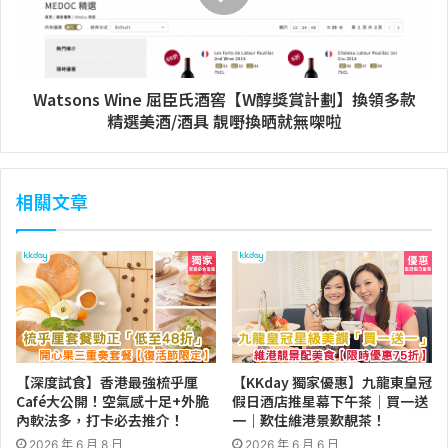
Watsons Wine 屈臣氏酒窖【W醇獎賞計劃】換領多款
精選美酒/酒具 靚嘢換晒就無㗎啦
相關文章
【深度試食】香港最強梳乎厘
【KKday 獨家優惠】九龍東皇冠
Café大公開！空氣感十足+外脆
假日酒店推星幕下午茶｜買一送
內軟法多，打卡必去推介！
一｜歎住維港景歎靚茶！
2026 年 6 月 8 日
2026 年 6 月 6 日