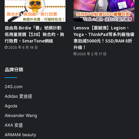
自由鳥 Birdie「養」號碼計劃
Lenovo【震撼價】Legion、
低用量首選【$38】無合約、無
Yoga、ThinkPad等系列最強優
行政費、SmarTone網絡
惠勁減5000元！SSD/RAM 8折
升級！
2025 年 6 月 19 日
2025 年 2 月 17 日
品牌分類
24S.com
Adidas 愛迪達
Agoda
Alexander Wang
AXA 安盛
ARMANI beauty