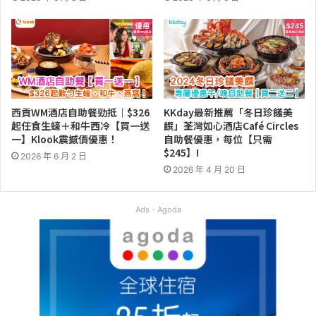
西貢WM酒店自助餐勁抵｜$326
KKday最新推薦「冬日珍饈美
起任食生蠔＋和牛西冷【買一送
饌」荃灣如心酒店Café Circles
一】Klook震撼價優惠！
自助餐優惠，每位【只需
$245】!
2026 年 6 月 2 日
2026 年 4 月 20 日
Ads - Agoda