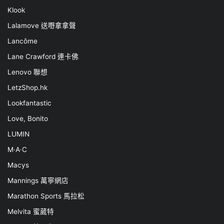
Klook
Lalamove 送嘢拿拿聲
Lancôme
Lane Crawford 連卡佛
Lenovo 聯想
LetzShop.hk
Lookfantastic
Love, Bonito
LUMIN
M·A·C
Macys
Mannings 萬寧網店
Marathon Sports 馬拉松
Melvita 蜜葳特