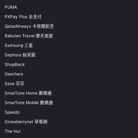
PUMA
PXPay Plus 全支付
QatarAirways 卡塔爾航空
Rakuten Travel 樂天旅遊
Samsung 三星
Sephora 絲芙蘭
ShopBack
Skechers
Sasa 莎莎
SmarTone Home 數碼通
SmarTone Mobile 數碼通
Speedo
Strawberrynet 草莓網
The Hut