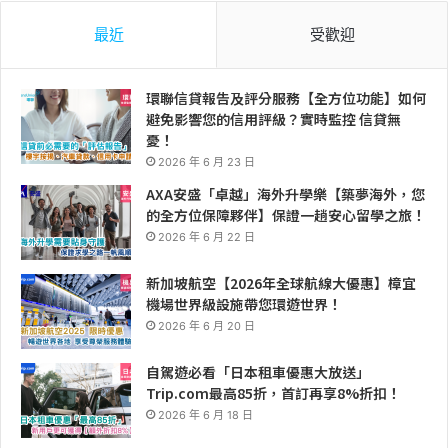
最近
受歡迎
環聯信貸報告及評分服務【全方位功能】如何
避免影響您的信用評級？實時監控 信貸無
憂！
2026 年 6 月 23 日
AXA安盛「卓越」海外升學樂【築夢海外，您
的全方位保障夥伴】保證一趟安心留學之旅！
2026 年 6 月 22 日
新加坡航空【2026年全球航線大優惠】樟宜
機場世界級設施帶您環遊世界！
2026 年 6 月 20 日
自駕遊必看「日本租車優惠大放送」
Trip.com最高85折，首訂再享8%折扣！
2026 年 6 月 18 日