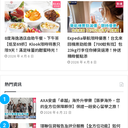
8度海逸酒店自助午餐、下午茶
Expedia華航限時優惠！台北來
【低至69折】Klook限時特惠只
回機票勁抵價【700蚊有找】包
限9天！滿足味蕾的甜蜜時光！
23kg行李任你掃貨返港！仲送
精緻餐點添
2026 年 4 月 6 日
2026 年 4 月 8 日
熱門資訊
AXA安盛「卓越」海外升學樂【築夢海外，您
的全方位保障夥伴】保證一趟安心留學之旅！
2026 年 6 月 22 日
環聯信貸報告及評分服務【全方位功能】如何