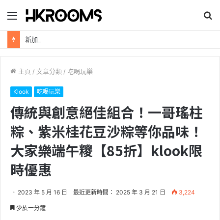
目
搜
錄
尋
新加坡航空【2026年全球航線大優惠】樟宜機場世界級設施帶您環遊世界！
主頁
/
文章分類
/
吃喝玩樂
Klook
吃喝玩樂
傳統與創意絕佳組合！一哥瑤柱
粽、紫米桂花豆沙粽等你品味！
大家樂端午糭【85折】klook限
時優惠
2023 年 5 月 16 日
最近更新時間： 2025 年 3 月 21 日
3,224
少於一分鐘