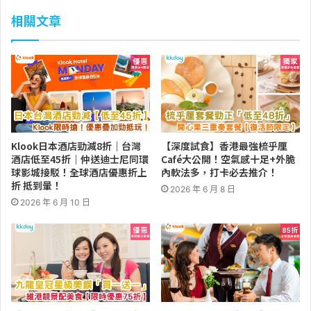
相關文章
Klook日本酒店勁減8折｜台灣
【深度試食】香港最強梳乎厘
酒店低至45折｜仲送迪士尼同環
Café大公開！空氣感十足+外脆
球影城接駁！全球酒店優惠折上
內軟法多，打卡必去推介！
折 抵到暈！
2026 年 6 月 8 日
2026 年 6 月 10 日