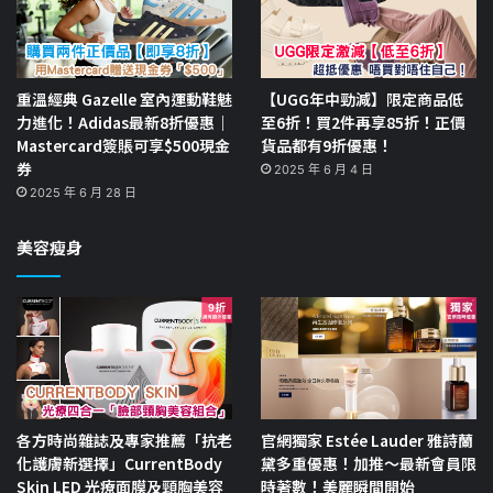
重溫經典 Gazelle 室內運動鞋魅
【UGG年中勁減】限定商品低
力進化！Adidas最新8折優惠｜
至6折！買2件再享85折！正價
Mastercard簽賬可享$500現金
貨品都有9折優惠！
券
2025 年 6 月 4 日
2025 年 6 月 28 日
美容瘦身
各方時尚雜誌及專家推薦「抗老
官網獨家 Estée Lauder 雅詩蘭
化護膚新選擇」CurrentBody
黛多重優惠！加推～最新會員限
Skin LED 光療面膜及頸胸美容
時著數！美麗瞬間開始