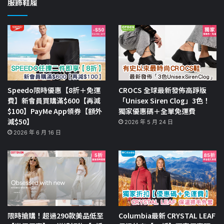
服飾鞋履
Speedo限時優惠【8折＋免運
CROCS 全球最新發佈高踭版
費】新會員買購滿$600【再減
「Unisex Siren Clog」3色！
$100】PayMe App領券【額外
獨家優惠碼＋全單免運費
減$50】
2026 年 5 月 24 日
2026 年 6 月 16 日
限時搶購！超過290款美品低至
Columbia最新 CRYSTAL LEAF