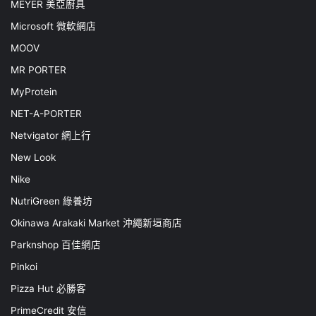
MEYER 美亞廚具
Microsoft 微軟網店
MOOV
MR PORTER
MyProtein
NET-A-PORTER
Netvigator 網上行
New Look
Nike
NutriGreen 綠養坊
Okinawa Arakaki Market 沖繩新垣商店
Parknshop 百佳網店
Pinkoi
Pizza Hut 必勝客
PrimeCredit 安信