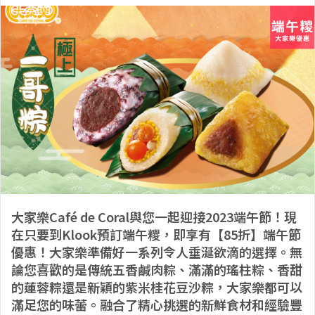
大家樂Café de Coral與您一起迎接2023端午節！現
在只要到Klook預訂端午糭，即享有【85折】端午節
優惠！大家樂準備好一系列令人垂涎欲滴的選擇。無
論您喜歡的是傳統五香鹹肉粽、滿滿的瑤柱粽、香甜
的蓮蓉粽還是新穎的紫米桂花豆沙粽，大家樂都可以
滿足您的味蕾。融合了精心挑選的新鮮食材和經驗豐