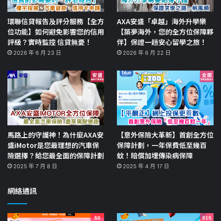
環聯信貸報告及評分服務【全方
AXA安盛「卓越」海外升學樂
位功能】如何避免影響您的信用
【築夢海外，您的全方位保障夥
評級？實時監控 信貸無憂！
伴】保證一趟安心留學之旅！
2026 年 6 月 23 日
2026 年 6 月 22 日
馬路上的守護神！為什麼AXA安
【意外保險大革新】首創全方位
盛iMotor是您最理想的汽車保
保障計劃，一年保費低至幾百
險選擇？給您最全面的保障計劃
蚊！賠償加埋傳染病保障
2025 年 7 月 8 日
2025 年 4 月 17 日
網絡通訊