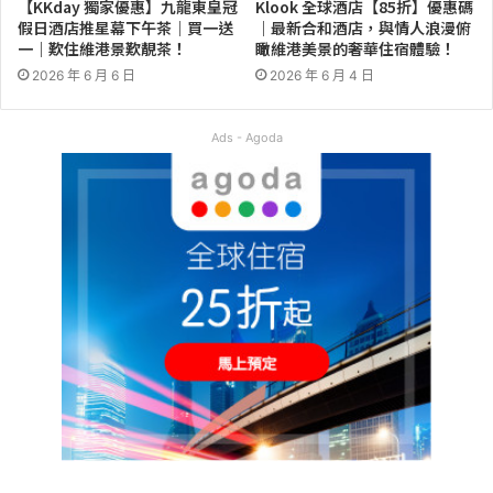
【KKday 獨家優惠】九龍東皇冠
Klook 全球酒店【85折】優惠碼
假日酒店推星幕下午茶｜買一送
｜最新合和酒店，與情人浪漫俯
一｜歎住維港景歎靚茶！
瞰維港美景的奢華住宿體驗！
2026 年 6 月 6 日
2026 年 6 月 4 日
Ads - Agoda