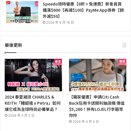
Speedo限時優惠【8折＋免運費】新會員買
購滿$600【再減$100】PayMe App領券【額
外減$50】
2026 年 6 月 16 日
最後更新
2024 春夏潮流 CHARLES &
【獨家優惠】申請Citi Cash
KEITH「韓韶禧 x Petra」如何
Back信用卡送開利抽濕機 價值
讓它成為全球時尚必備單品？
$5,280！仲有LOJEL行李箱等
你拎
2026 年 4 月 2 日
2026 年 4 月 4 日