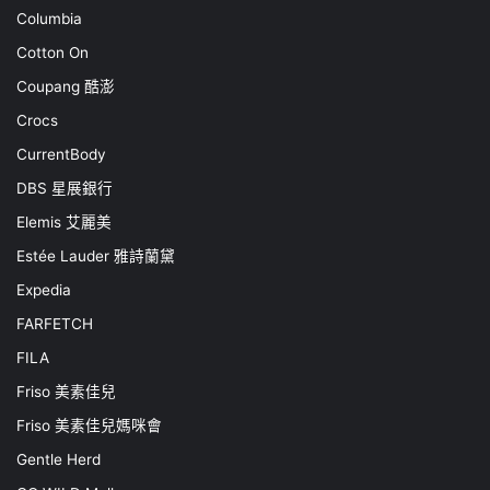
Columbia
Cotton On
Coupang 酷澎
Crocs
CurrentBody
DBS 星展銀行
Elemis 艾麗美
Estée Lauder 雅詩蘭黛
Expedia
FARFETCH
FILA
Friso 美素佳兒
Friso 美素佳兒媽咪會
Gentle Herd