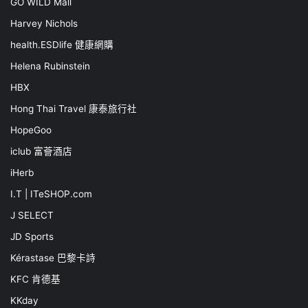
GO WILD Mall
Harvey Nichols
health.ESDlife 健康網購
Helena Rubinstein
HBX
Hong Thai Travel 康泰旅行社
HopeGoo
iclub 富薈酒店
iHerb
I.T | ITeSHOP.com
J SELECT
JD Sports
Kérastase 巴黎卡詩
KFC 肯德基
KKday