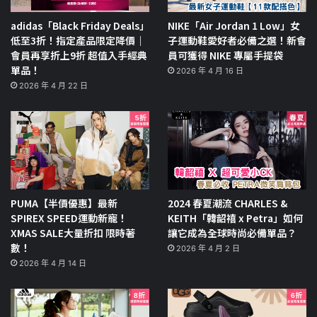
adidas「Black Friday Deals」
NIKE「Air Jordan 1 Low」女
低至3折！指定產品限定降價｜
子運動鞋愛好者必備之選！新會
會員再享折上9折 超值入手經典
員可獲得 NIKE 專屬手提袋
單品！
2026 年 4 月 16 日
2026 年 4 月 22 日
PUMA【半價優惠】最新
2024 春夏潮流 CHARLES &
SPIREX SPEED運動新寵！
KEITH「韓韶禧 x Petra」如何
XMAS SALE大量折扣 限時著
讓它成為全球時尚必備單品？
數！
2026 年 4 月 2 日
2026 年 4 月 14 日