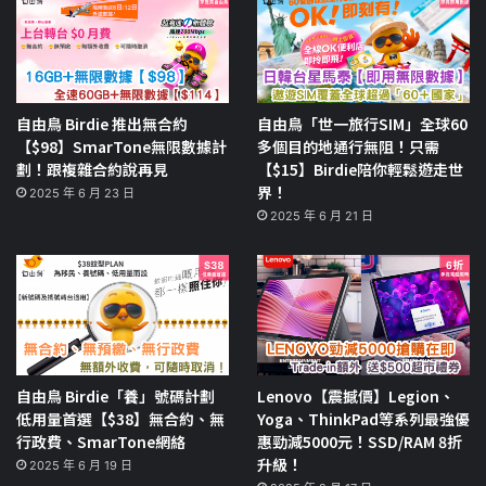
自由鳥 Birdie 推出無合約
自由鳥「世一旅行SIM」全球60
【$98】SmarTone無限數據計
多個目的地通行無阻！只需
劃！跟複雜合約說再見
【$15】Birdie陪你輕鬆遊走世
界！
2025 年 6 月 23 日
2025 年 6 月 21 日
自由鳥 Birdie「養」號碼計劃
Lenovo【震撼價】Legion、
低用量首選【$38】無合約、無
Yoga、ThinkPad等系列最強優
行政費、SmarTone網絡
惠勁減5000元！SSD/RAM 8折
升級！
2025 年 6 月 19 日