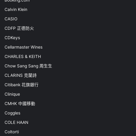
Calvin Klein
CASIO
CDFP 正德防火
CDKeys
Cellarmaster Wines
CHARLES & KEITH
Chow Sang Sang 周生生
CLARINS 克蘭詩
Citibank 花旗銀行
Clinique
CMHK 中國移動
Coggles
COLE HAAN
Coltorti