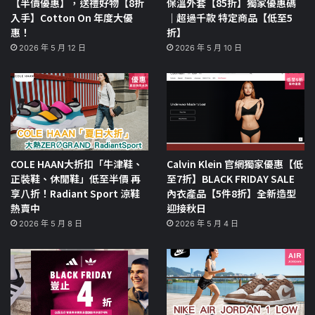
【半價優惠】，送禮好物【8折
保溫外套【85折】獨家優惠碼
入手】Cotton On 年度大優
｜超過千款 特定商品【低至5
惠！
折】
2026 年 5 月 12 日
2026 年 5 月 10 日
COLE HAAN大折扣「牛津鞋、
Calvin Klein 官網獨家優惠【低
正裝鞋、休閒鞋」低至半價 再
至7折】BLACK FRIDAY SALE
享八折！Radiant Sport 涼鞋
內衣產品【5件8折】全新造型
熱賣中
迎接秋日
2026 年 5 月 8 日
2026 年 5 月 4 日