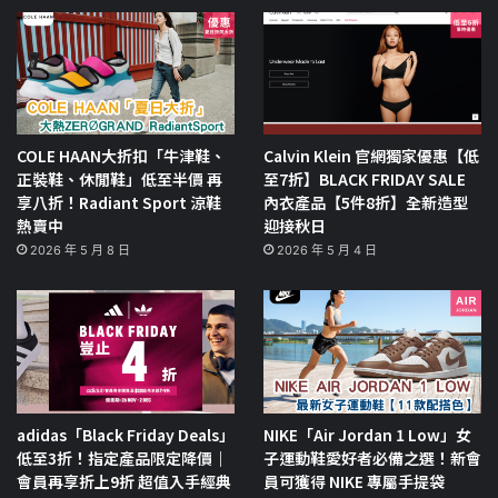
COLE HAAN大折扣「牛津鞋、
Calvin Klein 官網獨家優惠【低
正裝鞋、休閒鞋」低至半價 再
至7折】BLACK FRIDAY SALE
享八折！Radiant Sport 涼鞋
內衣產品【5件8折】全新造型
熱賣中
迎接秋日
2026 年 5 月 8 日
2026 年 5 月 4 日
adidas「Black Friday Deals」
NIKE「Air Jordan 1 Low」女
低至3折！指定產品限定降價｜
子運動鞋愛好者必備之選！新會
會員再享折上9折 超值入手經典
員可獲得 NIKE 專屬手提袋