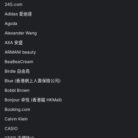
24S.com
Adidas 愛迪達
Agoda
Alexander Wang
AXA 安盛
ARMANI beauty
BeaBeaCream
Birdie 自由鳥
Blue (香港網上人壽保險公司)
Bobbi Brown
Bonjour 卓悅 (香港貓 HKMall)
Booking.com
Calvin Klein
CASIO
CDFP 正德防火