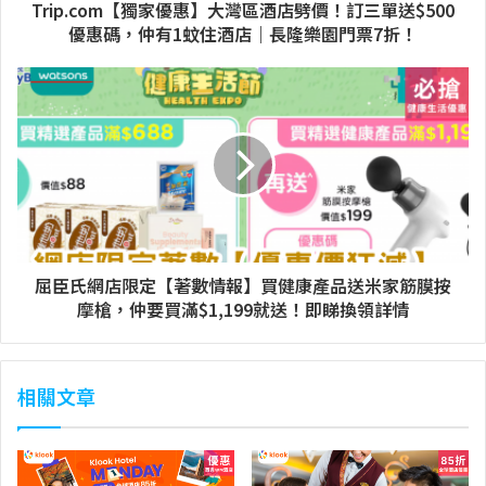
Trip.com【獨家優惠】大灣區酒店劈價！訂三單送$500
優惠碼，仲有1蚊住酒店｜長隆樂園門票7折！
屈臣氏網店限定【著數情報】買健康產品送米家筋膜按
摩槍，仲要買滿$1,199就送！即睇換領詳情
相關文章