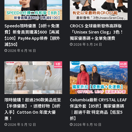
Speedo限時優惠【8折＋免運
CROCS 全球最新發佈高踭版
費】新會員買購滿$600【再減
「Unisex Siren Clog」3色！
$100】PayMe App領券【額外
獨家優惠碼＋全單免運費
減$50】
2026 年 5 月 24 日
2026 年 6 月 16 日
限時搶購！超過290款美品低至
Columbia最新 CRYSTAL LEAF
【半價優惠】，送禮好物【8折
保溫外套【85折】獨家優惠碼
入手】Cotton On 年度大優
｜超過千款 特定商品【低至5
惠！
折】
2026 年 5 月 12 日
2026 年 5 月 10 日