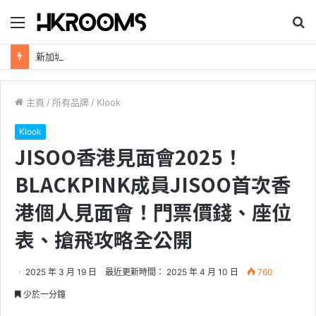
目
搜
錄
尋
新加坡航空【2026年全球航線大優惠】樟宜機場世界級設施帶您環遊世界！
主頁
/
所有品牌
/
Klook
Klook
JISOO香港見面會2025！
BLACKPINK成員JISOO首次香
港個人見面會！門票價錢、座位
表、搶飛攻略全公開
2025 年 3 月 19 日
最近更新時間： 2025 年 4 月 10 日
760
少於一分鐘