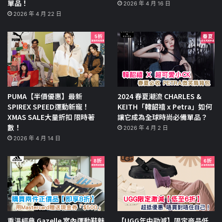
單品！
2026 年 4 月 16 日
2026 年 4 月 22 日
PUMA【半價優惠】最新
2024 春夏潮流 CHARLES &
SPIREX SPEED運動新寵！
KEITH「韓韶禧 x Petra」如何
XMAS SALE大量折扣 限時著
讓它成為全球時尚必備單品？
數！
2026 年 4 月 2 日
2026 年 4 月 14 日
重溫經典 Gazelle 室內運動鞋魅
【UGG年中勁減】限定商品低