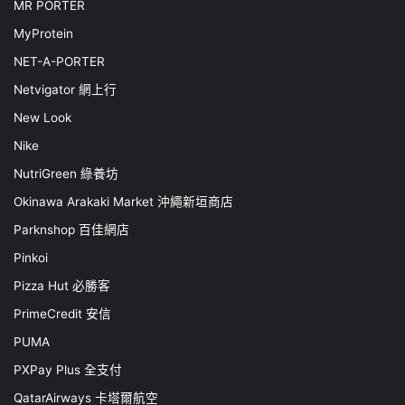
MR PORTER
MyProtein
NET-A-PORTER
Netvigator 網上行
New Look
Nike
NutriGreen 綠養坊
Okinawa Arakaki Market 沖繩新垣商店
Parknshop 百佳網店
Pinkoi
Pizza Hut 必勝客
PrimeCredit 安信
PUMA
PXPay Plus 全支付
QatarAirways 卡塔爾航空