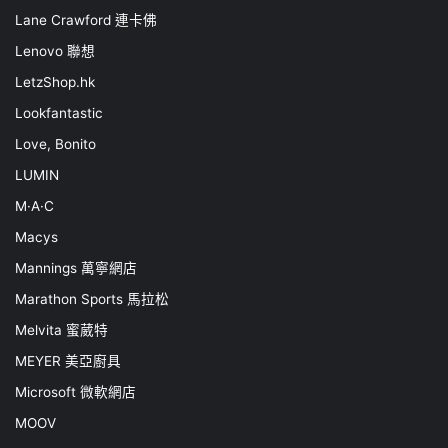
Lane Crawford 連卡佛
Lenovo 聯想
LetzShop.hk
Lookfantastic
Love, Bonito
LUMIN
M·A·C
Macys
Mannings 萬寧網店
Marathon Sports 馬拉松
Melvita 蜜葳特
MEYER 美亞廚具
Microsoft 微軟網店
MOOV