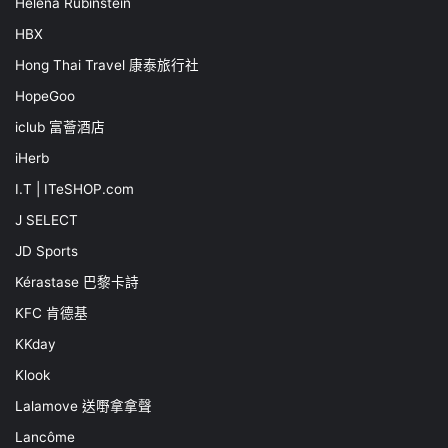
Helena Rubinstein
HBX
Hong Thai Travel 康泰旅行社
HopeGoo
iclub 富薈酒店
iHerb
I.T | ITeSHOP.com
J SELECT
JD Sports
Kérastase 巴黎卡詩
KFC 肯德基
KKday
Klook
Lalamove 送嘢拿拿聲
Lancôme