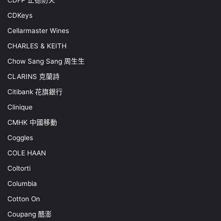
CDKeys
Cellarmaster Wines
CHARLES & KEITH
Chow Sang Sang 周生生
CLARINS 克蘭詩
Citibank 花旗銀行
Clinique
CMHK 中國移動
Coggles
COLE HAAN
Coltorti
Columbia
Cotton On
Coupang 酷澎