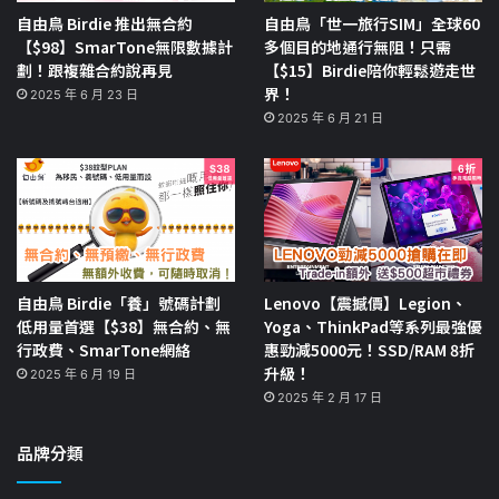
自由鳥 Birdie 推出無合約
自由鳥「世一旅行SIM」全球60
【$98】SmarTone無限數據計
多個目的地通行無阻！只需
劃！跟複雜合約說再見
【$15】Birdie陪你輕鬆遊走世
界！
2025 年 6 月 23 日
2025 年 6 月 21 日
自由鳥 Birdie「養」號碼計劃
Lenovo【震撼價】Legion、
低用量首選【$38】無合約、無
Yoga、ThinkPad等系列最強優
行政費、SmarTone網絡
惠勁減5000元！SSD/RAM 8折
升級！
2025 年 6 月 19 日
2025 年 2 月 17 日
品牌分類