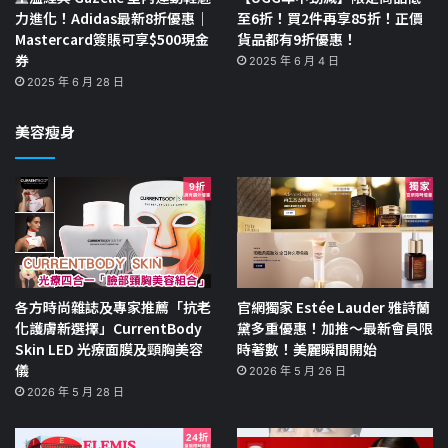
力進化！Adidas最新8折優惠｜
至6折！買2件再享85折！正價
Mastercard簽賬可享$500現金
貨品都有9折優惠！
券
2025 年 6 月 4 日
2025 年 6 月 28 日
美容瘦身
各方時尚雜誌及專家推薦「抗老
官網獨家 Estée Lauder 雅詩蘭
化護膚新選擇」CurrentBody
黛多重優惠！加推～最新會員限
Skin LED 光療面膜及頸胸美容
時著數！美麗瞬間開始
儀
2026 年 5 月 26 日
2026 年 5 月 28 日