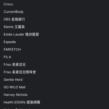
Crocs
CurrentBody
DBS 星展銀行
Elemis 艾麗美
Estée Lauder 雅詩蘭黛
Expedia
FARFETCH
FILA
Friso 美素佳兒
Friso 美素佳兒媽咪會
Gentle Herd
GO WILD Mall
Harvey Nichols
health.ESDlife 健康網購