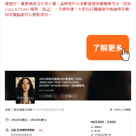
提提你：優惠碼用法大同小異，品牌商戶大多數會提供最簡單方法（就係
Copy & Paste | 複製、貼上），方便快捷！大家在訂購過程中無論用手機
抑或電腦都可以輕鬆用到。