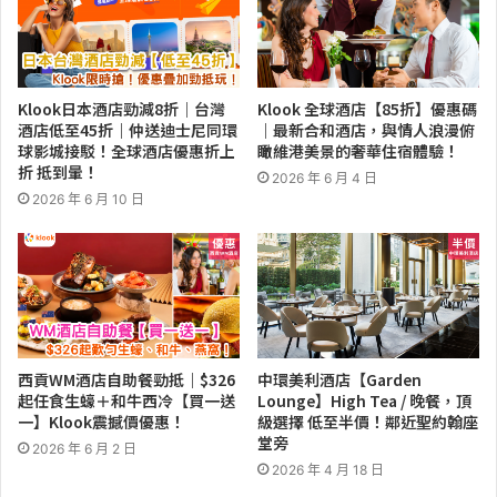
Klook日本酒店勁減8折｜台灣
Klook 全球酒店【85折】優惠碼
酒店低至45折｜仲送迪士尼同環
｜最新合和酒店，與情人浪漫俯
球影城接駁！全球酒店優惠折上
瞰維港美景的奢華住宿體驗！
折 抵到暈！
2026 年 6 月 4 日
2026 年 6 月 10 日
西貢WM酒店自助餐勁抵｜$326
中環美利酒店【Garden
起任食生蠔＋和牛西冷【買一送
Lounge】High Tea / 晚餐，頂
一】Klook震撼價優惠！
級選擇 低至半價！鄰近聖約翰座
堂旁
2026 年 6 月 2 日
2026 年 4 月 18 日