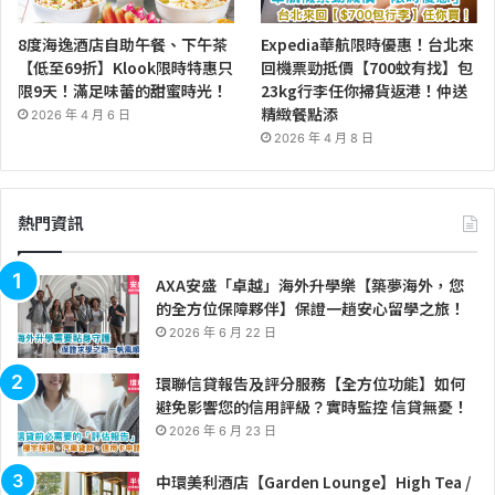
8度海逸酒店自助午餐、下午茶
Expedia華航限時優惠！台北來
【低至69折】Klook限時特惠只
回機票勁抵價【700蚊有找】包
限9天！滿足味蕾的甜蜜時光！
23kg行李任你掃貨返港！仲送
精緻餐點添
2026 年 4 月 6 日
2026 年 4 月 8 日
熱門資訊
AXA安盛「卓越」海外升學樂【築夢海外，您
的全方位保障夥伴】保證一趟安心留學之旅！
2026 年 6 月 22 日
環聯信貸報告及評分服務【全方位功能】如何
避免影響您的信用評級？實時監控 信貸無憂！
2026 年 6 月 23 日
中環美利酒店【Garden Lounge】High Tea /