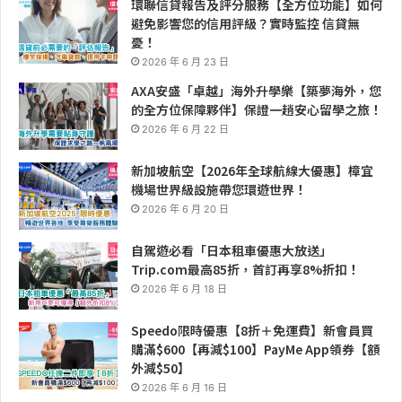
環聯信貸報告及評分服務【全方位功能】如何
避免影響您的信用評級？實時監控 信貸無
憂！
2026 年 6 月 23 日
AXA安盛「卓越」海外升學樂【築夢海外，您
的全方位保障夥伴】保證一趟安心留學之旅！
2026 年 6 月 22 日
新加坡航空【2026年全球航線大優惠】樟宜
機場世界級設施帶您環遊世界！
2026 年 6 月 20 日
自駕遊必看「日本租車優惠大放送」
Trip.com最高85折，首訂再享8%折扣！
2026 年 6 月 18 日
Speedo限時優惠【8折＋免運費】新會員買
購滿$600【再減$100】PayMe App領券【額
外減$50】
2026 年 6 月 16 日