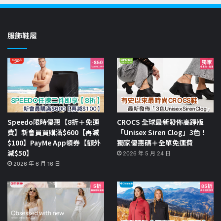
服飾鞋履
Speedo限時優惠【8折＋免運
CROCS 全球最新發佈高踭版
費】新會員買購滿$600【再減
「Unisex Siren Clog」3色！
$100】PayMe App領券【額外
獨家優惠碼＋全單免運費
減$50】
2026 年 5 月 24 日
2026 年 6 月 16 日