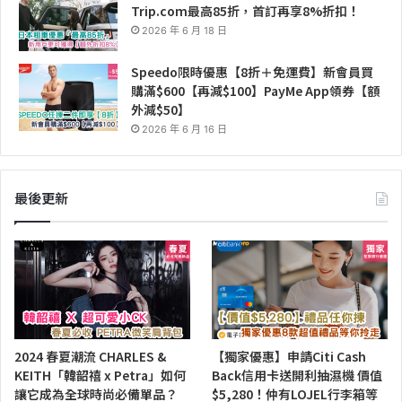
Trip.com最高85折，首訂再享8%折扣！
2026 年 6 月 18 日
Speedo限時優惠【8折＋免運費】新會員買
購滿$600【再減$100】PayMe App領券【額
外減$50】
2026 年 6 月 16 日
最後更新
2024 春夏潮流 CHARLES &
【獨家優惠】申請Citi Cash
KEITH「韓韶禧 x Petra」如何
Back信用卡送開利抽濕機 價值
讓它成為全球時尚必備單品？
$5,280！仲有LOJEL行李箱等