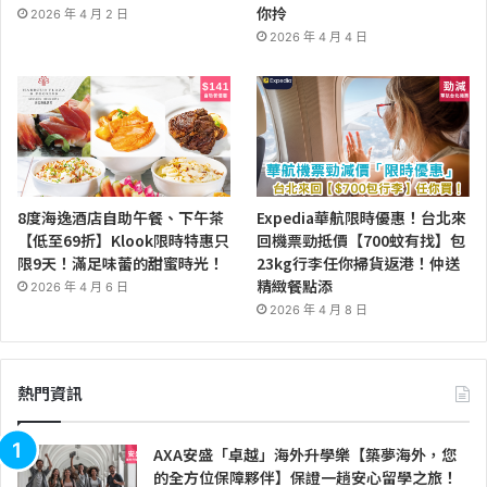
你拎
2026 年 4 月 2 日
2026 年 4 月 4 日
8度海逸酒店自助午餐、下午茶
Expedia華航限時優惠！台北來
【低至69折】Klook限時特惠只
回機票勁抵價【700蚊有找】包
限9天！滿足味蕾的甜蜜時光！
23kg行李任你掃貨返港！仲送
精緻餐點添
2026 年 4 月 6 日
2026 年 4 月 8 日
熱門資訊
AXA安盛「卓越」海外升學樂【築夢海外，您
的全方位保障夥伴】保證一趟安心留學之旅！