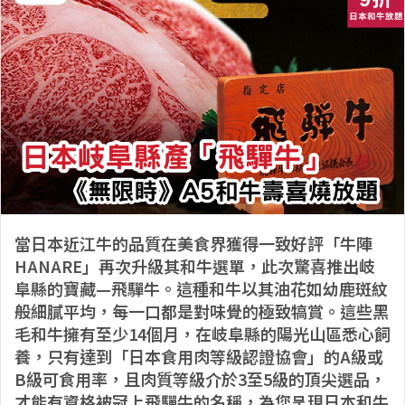
當日本近江牛的品質在美食界獲得一致好評「牛陣
HANARE」再次升級其和牛選單，此次驚喜推出岐
阜縣的寶藏—飛驒牛。這種和牛以其油花如幼鹿斑紋
般細膩平均，每一口都是對味覺的極致犒賞。這些黑
毛和牛擁有至少14個月，在岐阜縣的陽光山區悉心飼
養，只有達到「日本食用肉等級認證協會」的A級或
B級可食用率，且肉質等級介於3至5級的頂尖選品，
才能有資格被冠上飛驒牛的名稱，為您呈現日本和牛