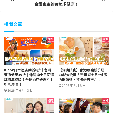
合素食主義者追求健康！
相關文章
Klook日本酒店勁減8折｜台灣
【深度試食】香港最強梳乎厘
酒店低至45折｜仲送迪士尼同環
Café大公開！空氣感十足+外脆
球影城接駁！全球酒店優惠折上
內軟法多，打卡必去推介！
折 抵到暈！
2026 年 6 月 8 日
2026 年 6 月 10 日