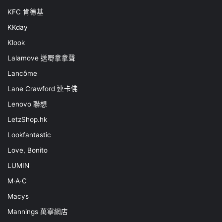
KFC 肯德基
KKday
Klook
Lalamove 送嘢拿拿聲
Lancôme
Lane Crawford 連卡佛
Lenovo 聯想
LetzShop.hk
Lookfantastic
Love, Bonito
LUMIN
M·A·C
Macys
Mannings 萬寧網店