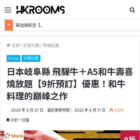
目
搜
錄
尋
新加坡航空【2026年全球航線大優惠】樟宜機場世界級設施帶您環遊世界！
主頁
/
文章分類
/
吃喝玩樂
Klook
吃喝玩樂
日本岐阜縣 飛驒牛＋A5和牛壽喜
燒放題【9折預訂】優惠！和牛
料理的巔峰之作
2024 年 3 月 27 日
最近更新時間： 2025 年 4 月 11 日
1,074
少於一分鐘