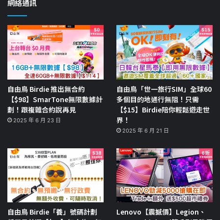
網絡通訊
自由鳥 Birdie 推出無合約
自由鳥「世一旅行SIM」全球60
【$98】SmarTone無限數據計
多個目的地通行無阻！只需
劃！跟複雜合約說再見
【$15】Birdie陪你輕鬆遊走世
界！
2025 年 6 月 23 日
2025 年 6 月 21 日
自由鳥 Birdie「養」號碼計劃
Lenovo【震撼價】Legion、