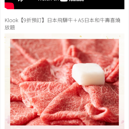
Klook【9折預訂】日本飛驒牛＋A5日本和牛壽喜燒
放題