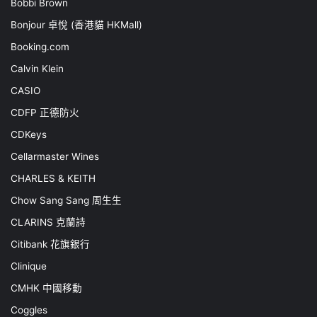
Bobbi Brown
Bonjour 卓悅 (香港貓 HKMall)
Booking.com
Calvin Klein
CASIO
CDFP 正德防火
CDKeys
Cellarmaster Wines
CHARLES & KEITH
Chow Sang Sang 周生生
CLARINS 克蘭詩
Citibank 花旗銀行
Clinique
CMHK 中國移動
Coggles