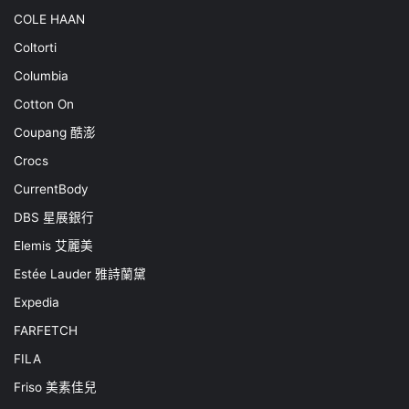
COLE HAAN
Coltorti
Columbia
Cotton On
Coupang 酷澎
Crocs
CurrentBody
DBS 星展銀行
Elemis 艾麗美
Estée Lauder 雅詩蘭黛
Expedia
FARFETCH
FILA
Friso 美素佳兒