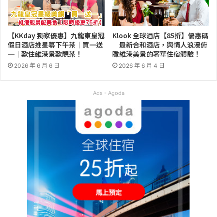
【KKday 獨家優惠】九龍東皇冠
Klook 全球酒店【85折】優惠碼
假日酒店推星幕下午茶｜買一送
｜最新合和酒店，與情人浪漫俯
一｜歎住維港景歎靚茶！
瞰維港美景的奢華住宿體驗！
2026 年 6 月 6 日
2026 年 6 月 4 日
Ads - Agoda