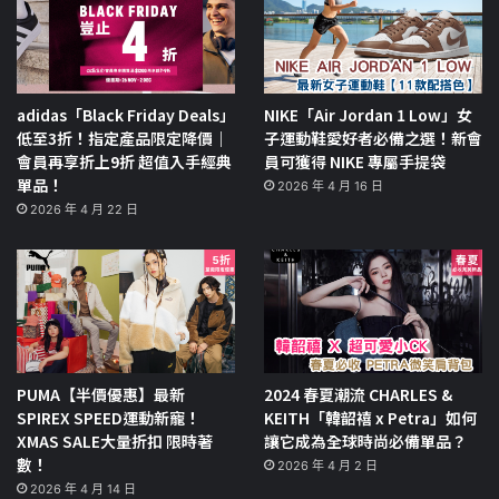
adidas「Black Friday Deals」
NIKE「Air Jordan 1 Low」女
低至3折！指定產品限定降價｜
子運動鞋愛好者必備之選！新會
會員再享折上9折 超值入手經典
員可獲得 NIKE 專屬手提袋
單品！
2026 年 4 月 16 日
2026 年 4 月 22 日
PUMA【半價優惠】最新
2024 春夏潮流 CHARLES &
SPIREX SPEED運動新寵！
KEITH「韓韶禧 x Petra」如何
XMAS SALE大量折扣 限時著
讓它成為全球時尚必備單品？
數！
2026 年 4 月 2 日
2026 年 4 月 14 日