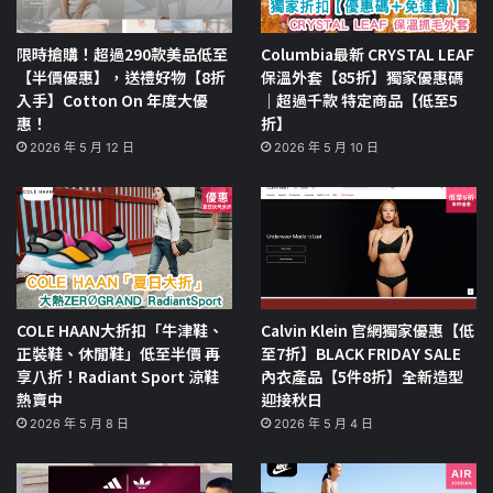
限時搶購！超過290款美品低至
Columbia最新 CRYSTAL LEAF
【半價優惠】，送禮好物【8折
保溫外套【85折】獨家優惠碼
入手】Cotton On 年度大優
｜超過千款 特定商品【低至5
惠！
折】
2026 年 5 月 12 日
2026 年 5 月 10 日
COLE HAAN大折扣「牛津鞋、
Calvin Klein 官網獨家優惠【低
正裝鞋、休閒鞋」低至半價 再
至7折】BLACK FRIDAY SALE
享八折！Radiant Sport 涼鞋
內衣產品【5件8折】全新造型
熱賣中
迎接秋日
2026 年 5 月 8 日
2026 年 5 月 4 日