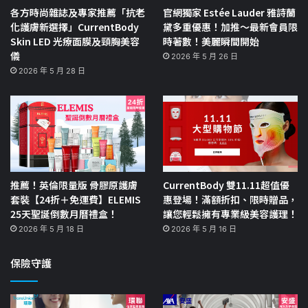
各方時尚雜誌及專家推薦「抗老
官網獨家 Estée Lauder 雅詩蘭
化護膚新選擇」CurrentBody
黛多重優惠！加推～最新會員限
Skin LED 光療面膜及頸胸美容
時著數！美麗瞬間開始
儀
2026 年 5 月 26 日
2026 年 5 月 28 日
推薦！英倫限量版 骨膠原護膚
CurrentBody 雙11.11超值優
套裝【24折＋免運費】ELEMIS
惠登場！滿額折扣、限時贈品，
25天聖誕倒數月曆禮盒！
讓您輕鬆擁有專業級美容護理！
2026 年 5 月 18 日
2026 年 5 月 16 日
保險守護