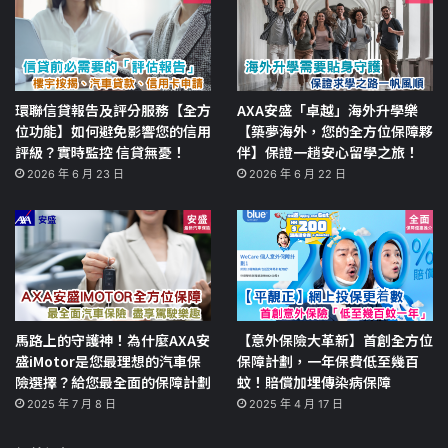
環聯信貸報告及評分服務【全方
AXA安盛「卓越」海外升學樂
位功能】如何避免影響您的信用
【築夢海外，您的全方位保障夥
評級？實時監控 信貸無憂！
伴】保證一趟安心留學之旅！
2026 年 6 月 23 日
2026 年 6 月 22 日
馬路上的守護神！為什麼AXA安
【意外保險大革新】首創全方位
盛iMotor是您最理想的汽車保
保障計劃，一年保費低至幾百
險選擇？給您最全面的保障計劃
蚊！賠償加埋傳染病保障
2025 年 7 月 8 日
2025 年 4 月 17 日