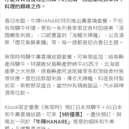
料理的巔峰之作。
春日來臨，牛陣HANARE特別推出壽喜燒套餐，不但
有飛驒牛伴隨，更有一系列春季限定食材如絕美「湯
霜鯛魚刺身」、口感豐富的「海鰻天婦羅」、以及清
新「櫻花紫蘇素麵」等，每一道都是迎合春日主題。
無限時飛驒牛壽喜燒放題套餐，可無限追加：岐阜縣
產飛驒牛，特選鹿兒島縣產野崎牛A5西冷、北海道
產夢之大地豚、德島縣產阿波尾雞等多款頂級食材無
限供應。還包括鮮甜刺身、薄衣天婦羅、料理長特製
前菜、新鮮野菜盛合，當然仲有精緻甜品、汽水與啤
酒等任飲。
Klook限定優惠《無限時》預訂日本飛驒牛 + A5日本
和牛壽喜燒放題，可享
【9折優惠】
。盡快預訂，與
親友一同於
「牛陣HANARE」
愜意的細味和牛美
饌，品嚐驚喜滋味。