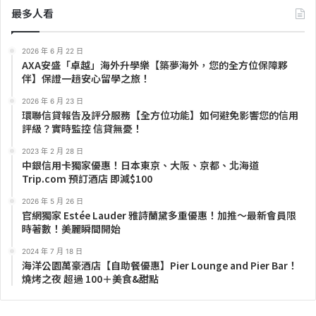
最多人看
2026 年 6 月 22 日
AXA安盛「卓越」海外升學樂【築夢海外，您的全方位保障夥
伴】保證一趟安心留學之旅！
2026 年 6 月 23 日
環聯信貸報告及評分服務【全方位功能】如何避免影響您的信用
評級？實時監控 信貸無憂！
2023 年 2 月 28 日
中銀信用卡獨家優惠！日本東京、大阪、京都、北海道
Trip.com 預訂酒店 即減$100
2026 年 5 月 26 日
官網獨家 Estée Lauder 雅詩蘭黛多重優惠！加推～最新會員限
時著數！美麗瞬間開始
2024 年 7 月 18 日
海洋公園萬豪酒店【自助餐優惠】Pier Lounge and Pier Bar！
燒烤之夜 超過 100＋美食&甜點