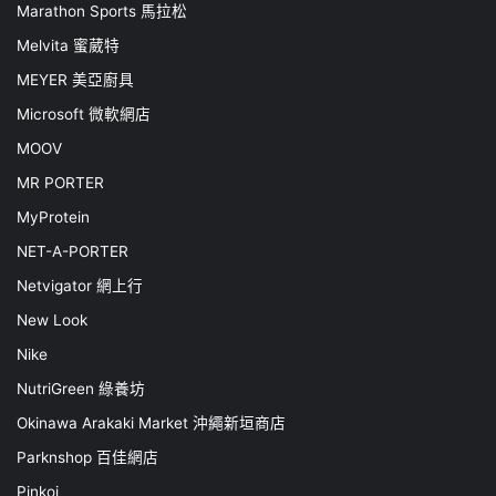
Marathon Sports 馬拉松
Melvita 蜜葳特
MEYER 美亞廚具
Microsoft 微軟網店
MOOV
MR PORTER
MyProtein
NET-A-PORTER
Netvigator 網上行
New Look
Nike
NutriGreen 綠養坊
Okinawa Arakaki Market 沖繩新垣商店
Parknshop 百佳網店
Pinkoi