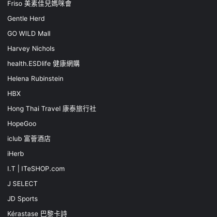
Friso 美素佳兒媽咪會
Gentle Herd
GO WILD Mall
Harvey Nichols
health.ESDlife 健康網購
Helena Rubinstein
HBX
Hong Thai Travel 康泰旅行社
HopeGoo
iclub 富薈酒店
iHerb
I.T | ITeSHOP.com
J SELECT
JD Sports
Kérastase 巴黎卡詩