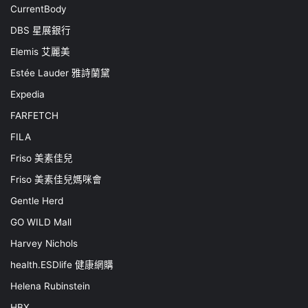
CurrentBody
DBS 星展銀行
Elemis 艾麗美
Estée Lauder 雅詩蘭黛
Expedia
FARFETCH
FILA
Friso 美素佳兒
Friso 美素佳兒媽咪會
Gentle Herd
GO WILD Mall
Harvey Nichols
health.ESDlife 健康網購
Helena Rubinstein
HBX