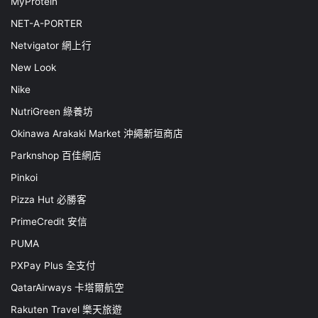
MyProtein
NET-A-PORTER
Netvigator 網上行
New Look
Nike
NutriGreen 綠養坊
Okinawa Arakaki Market 沖繩新垣商店
Parknshop 百佳網店
Pinkoi
Pizza Hut 必勝客
PrimeCredit 安信
PUMA
PXPay Plus 全支付
QatarAirways 卡塔爾航空
Rakuten Travel 樂天旅遊