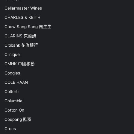
Cellarmaster Wines
CHARLES & KEITH
Chow Sang Sang 周生生
CLARINS 克蘭詩
Citibank 花旗銀行
Clinique
CMHK 中國移動
Coggles
COLE HAAN
Coltorti
Columbia
Cotton On
Coupang 酷澎
Crocs