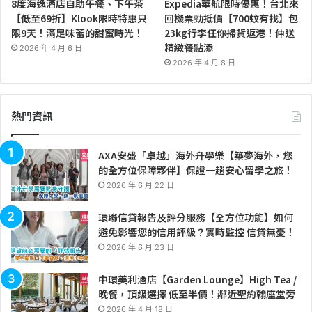
8度海逸酒店自助午餐、下午茶
Expedia華航限時優惠！台北來
【低至69折】Klook限時特惠只
回機票勁抵價【700蚊有找】包
限9天！滿足味蕾的甜蜜時光！
23kg行李任你掃貨返港！仲送
精緻餐點添
2026 年 4 月 6 日
2026 年 4 月 8 日
熱門資訊
AXA安盛「卓越」海外升學樂【築夢海外，您
的全方位保障夥伴】保證一趟安心留學之旅！
2026 年 6 月 22 日
環聯信貸報告及評分服務【全方位功能】如何
避免影響您的信用評級？實時監控 信貸無憂！
2026 年 6 月 23 日
中環美利酒店【Garden Lounge】High Tea /
晚餐，頂級選擇 低至半價！鄰近聖約翰座堂旁
2026 年 4 月 18 日