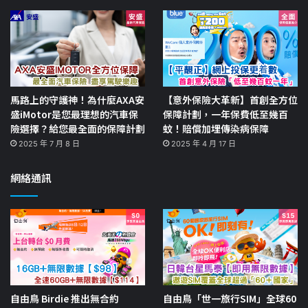
馬路上的守護神！為什麼AXA安
【意外保險大革新】首創全方位
盛iMotor是您最理想的汽車保
保障計劃，一年保費低至幾百
險選擇？給您最全面的保障計劃
蚊！賠償加埋傳染病保障
2025 年 7 月 8 日
2025 年 4 月 17 日
網絡通訊
自由鳥 Birdie 推出無合約
自由鳥「世一旅行SIM」全球60