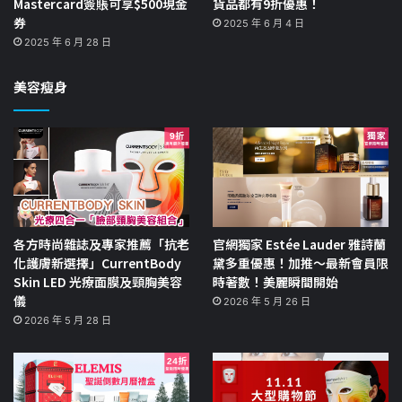
Mastercard簽賬可享$500現金
貨品都有9折優惠！
券
2025 年 6 月 4 日
2025 年 6 月 28 日
美容瘦身
各方時尚雜誌及專家推薦「抗老
官網獨家 Estée Lauder 雅詩蘭
化護膚新選擇」CurrentBody
黛多重優惠！加推～最新會員限
Skin LED 光療面膜及頸胸美容
時著數！美麗瞬間開始
儀
2026 年 5 月 26 日
2026 年 5 月 28 日