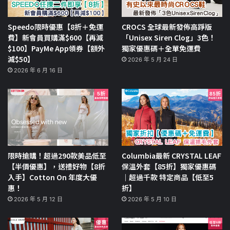
Speedo限時優惠【8折＋免運
CROCS 全球最新發佈高踭版
費】新會員買購滿$600【再減
「Unisex Siren Clog」3色！
$100】PayMe App領券【額外
獨家優惠碼＋全單免運費
減$50】
2026 年 5 月 24 日
2026 年 6 月 16 日
限時搶購！超過290款美品低至
Columbia最新 CRYSTAL LEAF
【半價優惠】，送禮好物【8折
保溫外套【85折】獨家優惠碼
入手】Cotton On 年度大優
｜超過千款 特定商品【低至5
惠！
折】
2026 年 5 月 12 日
2026 年 5 月 10 日