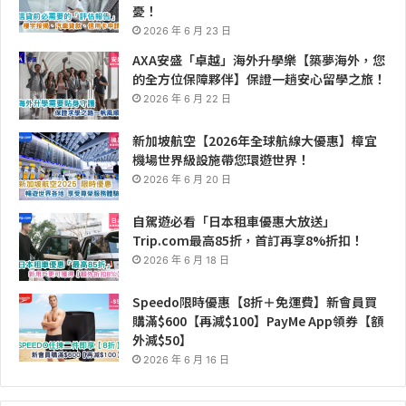
憂！
2026 年 6 月 23 日
AXA安盛「卓越」海外升學樂【築夢海外，您
的全方位保障夥伴】保證一趟安心留學之旅！
2026 年 6 月 22 日
新加坡航空【2026年全球航線大優惠】樟宜
機場世界級設施帶您環遊世界！
2026 年 6 月 20 日
自駕遊必看「日本租車優惠大放送」
Trip.com最高85折，首訂再享8%折扣！
2026 年 6 月 18 日
Speedo限時優惠【8折＋免運費】新會員買
購滿$600【再減$100】PayMe App領券【額
外減$50】
2026 年 6 月 16 日