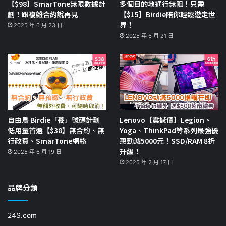
【$98】SmarTone無限數據計
多個目的地通行無阻！只需
劃！跟複雜合約說再見
【$15】Birdie陪你輕鬆遊走世
界！
2025 年 6 月 23 日
2025 年 6 月 21 日
自由鳥 Birdie「養」號碼計劃
Lenovo【震撼價】Legion、
低用量首選【$38】無合約、無
Yoga、ThinkPad等系列最強優
行政費、SmarTone網絡
惠勁減5000元！SSD/RAM 8折
升級！
2025 年 6 月 19 日
2025 年 2 月 17 日
品牌分類
24S.com