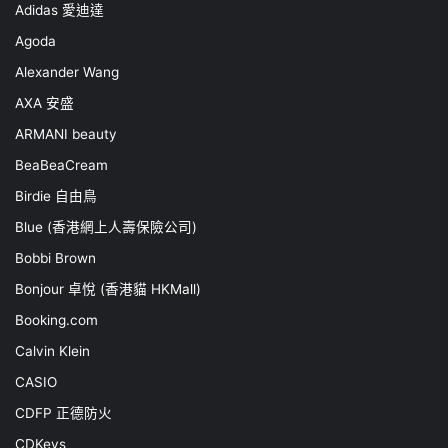
Adidas 愛迪達
Agoda
Alexander Wang
AXA 安盛
ARMANI beauty
BeaBeaCream
Birdie 自由鳥
Blue (香港網上人壽保險公司)
Bobbi Brown
Bonjour 卓悅 (香港貓 HKMall)
Booking.com
Calvin Klein
CASIO
CDFP 正德防火
CDKeys