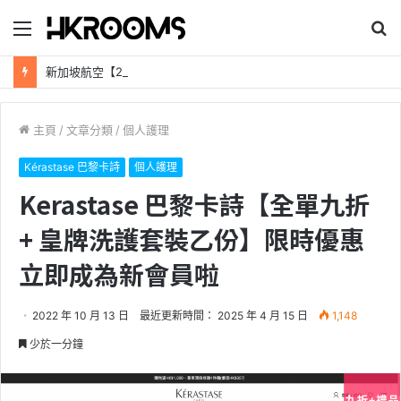
目
搜
錄
尋
新加坡航空【2026年全球航線大優惠】樟宜機場世界級設施帶您環遊世界！
主頁
/
文章分類
/
個人護理
Kérastase 巴黎卡詩
個人護理
Kerastase 巴黎卡詩【全單九折
+ 皇牌洗護套裝乙份】限時優惠
立即成為新會員啦
2022 年 10 月 13 日
最近更新時間： 2025 年 4 月 15 日
1,148
少於一分鐘