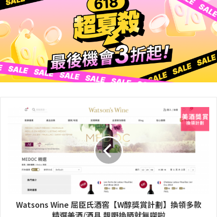
Watsons Wine 屈臣氏酒窖【W醇獎賞計劃】換領多款
精選美酒/酒具 靚嘢換晒就無㗎啦