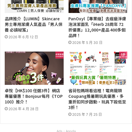
品牌推介【LUMIN】Skincare
PanOxyl【專業級】去痤瘡淨膚
男士專用潔膚人氣產品「男人保
泡沫潔面乳「iHerb 28周年 72
養 必讀秘笈」
折優惠」12,000+產品 400多個
品牌！
2026 年 6 月 12 日
2026 年 5 月 30 日
卓悅【HK$100 任選3件】網店
省荷包媽咪看這裡！電商龍頭
專屬優惠！Bonjour每月《TOP
Coupang推暑期玩具優惠，多
100》推介！
重折扣同步啟動，玩具下殺低至
3折！
2026 年 4 月 28 日
2025 年 7 月 25 日
Ads - Agoda