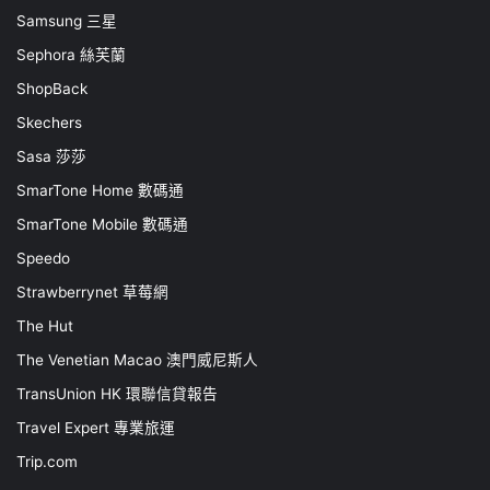
Samsung 三星
Sephora 絲芙蘭
ShopBack
Skechers
Sasa 莎莎
SmarTone Home 數碼通
SmarTone Mobile 數碼通
Speedo
Strawberrynet 草莓網
The Hut
The Venetian Macao 澳門威尼斯人
TransUnion HK 環聯信貸報告
Travel Expert 專業旅運
Trip.com