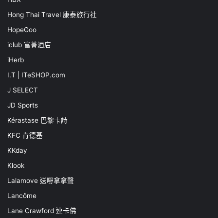
Hong Thai Travel 康泰旅行社
HopeGoo
iclub 富薈酒店
iHerb
I.T | ITeSHOP.com
J SELECT
JD Sports
Kérastase 巴黎卡詩
KFC 肯德基
KKday
Klook
Lalamove 送嘢拿拿聲
Lancôme
Lane Crawford 連卡佛