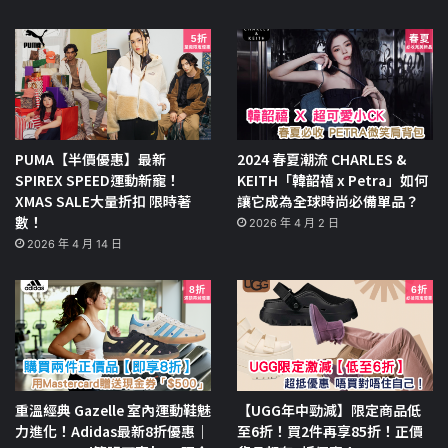
PUMA【半價優惠】最新
2024 春夏潮流 CHARLES &
SPIREX SPEED運動新寵！
KEITH「韓韶禧 x Petra」如何
XMAS SALE大量折扣 限時著
讓它成為全球時尚必備單品？
數！
2026 年 4 月 2 日
2026 年 4 月 14 日
重溫經典 Gazelle 室內運動鞋魅
【UGG年中勁減】限定商品低
力進化！Adidas最新8折優惠｜
至6折！買2件再享85折！正價