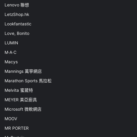
Lenovo 聯想
LetzShop.hk
Lookfantastic
Love, Bonito
LUMIN
M·A·C
Macys
Mannings 萬寧網店
Marathon Sports 馬拉松
Melvita 蜜葳特
MEYER 美亞廚具
Microsoft 微軟網店
MOOV
MR PORTER