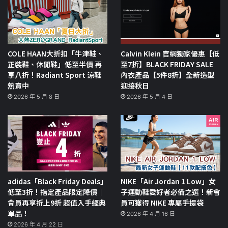
COLE HAAN大折扣「牛津鞋、
Calvin Klein 官網獨家優惠【低
正裝鞋、休閒鞋」低至半價 再
至7折】BLACK FRIDAY SALE
享八折！Radiant Sport 涼鞋
內衣產品【5件8折】全新造型
熱賣中
迎接秋日
2026 年 5 月 8 日
2026 年 5 月 4 日
adidas「Black Friday Deals」
NIKE「Air Jordan 1 Low」女
低至3折！指定產品限定降價｜
子運動鞋愛好者必備之選！新會
會員再享折上9折 超值入手經典
員可獲得 NIKE 專屬手提袋
單品！
2026 年 4 月 16 日
2026 年 4 月 22 日