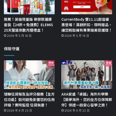
推薦！英倫限量版 骨膠原護膚
CurrentBody 雙11.11超值優
套裝【24折＋免運費】ELEMIS
惠登場！滿額折扣、限時贈品，
25天聖誕倒數月曆禮盒！
讓您輕鬆擁有專業級美容護理！
2026 年 5 月 18 日
2026 年 5 月 16 日
保險守護
環聯信貸報告及評分服務【全方
AXA安盛「卓越」海外升學樂
位功能】如何避免影響您的信用
【築夢海外，您的全方位保障夥
評級？實時監控 信貸無憂！
伴】保證一趟安心留學之旅！
2026 年 6 月 23 日
2026 年 6 月 22 日