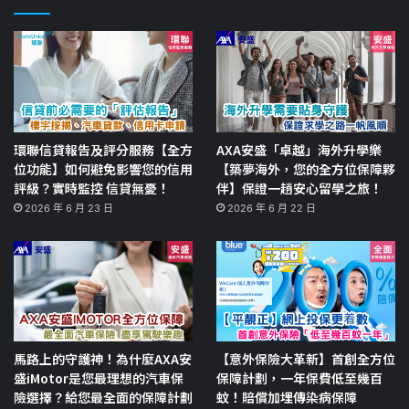
環聯信貸報告及評分服務【全方
AXA安盛「卓越」海外升學樂
位功能】如何避免影響您的信用
【築夢海外，您的全方位保障夥
評級？實時監控 信貸無憂！
伴】保證一趟安心留學之旅！
2026 年 6 月 23 日
2026 年 6 月 22 日
馬路上的守護神！為什麼AXA安
【意外保險大革新】首創全方位
盛iMotor是您最理想的汽車保
保障計劃，一年保費低至幾百
險選擇？給您最全面的保障計劃
蚊！賠償加埋傳染病保障