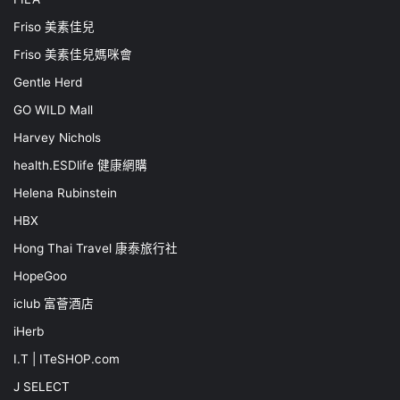
Friso 美素佳兒
Friso 美素佳兒媽咪會
Gentle Herd
GO WILD Mall
Harvey Nichols
health.ESDlife 健康網購
Helena Rubinstein
HBX
Hong Thai Travel 康泰旅行社
HopeGoo
iclub 富薈酒店
iHerb
I.T | ITeSHOP.com
J SELECT