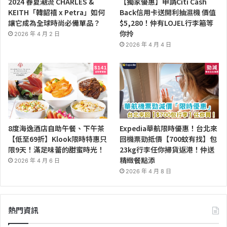
2024 春夏潮流 CHARLES &
【獨家優惠】申請Citi Cash
KEITH「韓韶禧 x Petra」如何
Back信用卡送開利抽濕機 價值
讓它成為全球時尚必備單品？
$5,280！仲有LOJEL行李箱等
你拎
2026 年 4 月 2 日
2026 年 4 月 4 日
8度海逸酒店自助午餐、下午茶
Expedia華航限時優惠！台北來
【低至69折】Klook限時特惠只
回機票勁抵價【700蚊有找】包
限9天！滿足味蕾的甜蜜時光！
23kg行李任你掃貨返港！仲送
精緻餐點添
2026 年 4 月 6 日
2026 年 4 月 8 日
熱門資訊