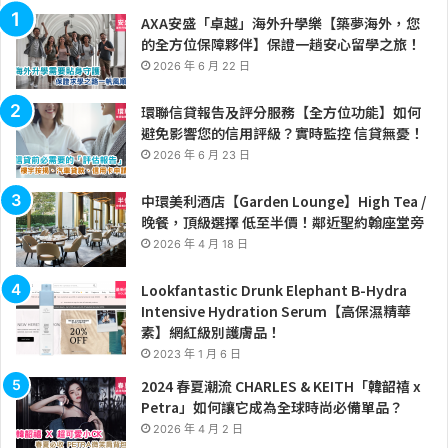
AXA安盛「卓越」海外升學樂【築夢海外，您
的全方位保障夥伴】保證一趟安心留學之旅！
2026 年 6 月 22 日
環聯信貸報告及評分服務【全方位功能】如何
避免影響您的信用評級？實時監控 信貸無憂！
2026 年 6 月 23 日
中環美利酒店【Garden Lounge】High Tea /
晚餐，頂級選擇 低至半價！鄰近聖約翰座堂旁
2026 年 4 月 18 日
Lookfantastic Drunk Elephant B-Hydra
Intensive Hydration Serum【高保濕精華
素】網紅級別護膚品！
2023 年 1 月 6 日
2024 春夏潮流 CHARLES & KEITH「韓韶禧 x
Petra」如何讓它成為全球時尚必備單品？
2026 年 4 月 2 日