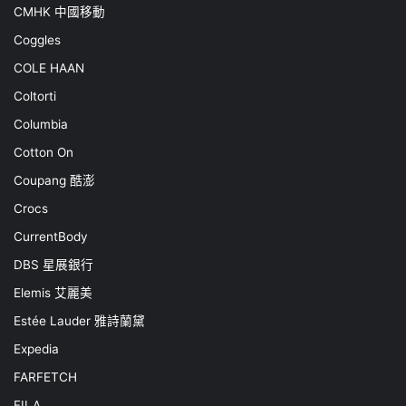
CMHK 中國移動
Coggles
COLE HAAN
Coltorti
Columbia
Cotton On
Coupang 酷澎
Crocs
CurrentBody
DBS 星展銀行
Elemis 艾麗美
Estée Lauder 雅詩蘭黛
Expedia
FARFETCH
FILA