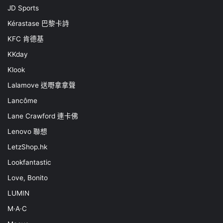
JD Sports
Kérastase 巴黎卡詩
KFC 肯德基
KKday
Klook
Lalamove 送嘢拿拿聲
Lancôme
Lane Crawford 連卡佛
Lenovo 聯想
LetzShop.hk
Lookfantastic
Love, Bonito
LUMIN
M·A·C