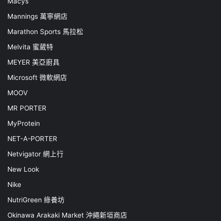
Macys
Mannings 萬寧網店
Marathon Sports 馬拉松
Melvita 蜜葳特
MEYER 美亞廚具
Microsoft 微軟網店
MOOV
MR PORTER
MyProtein
NET-A-PORTER
Netvigator 網上行
New Look
Nike
NutriGreen 綠養坊
Okinawa Arakaki Market 沖繩新垣商店