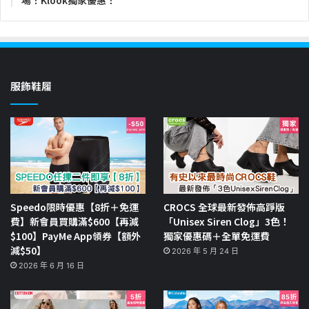
場！Klook獨家優惠！
服飾鞋履
Speedo限時優惠【8折＋免運
CROCS 全球最新發佈高踭版
費】新會員買購滿$600【再減
「Unisex Siren Clog」3色！
$100】PayMe App領券【額外
獨家優惠碼＋全單免運費
減$50】
2026 年 5 月 24 日
2026 年 6 月 16 日