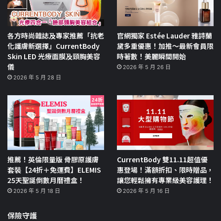
各方時尚雜誌及專家推薦「抗老
官網獨家 Estée Lauder 雅詩蘭
化護膚新選擇」CurrentBody
黛多重優惠！加推～最新會員限
Skin LED 光療面膜及頸胸美容
時著數！美麗瞬間開始
儀
2026 年 5 月 26 日
2026 年 5 月 28 日
推薦！英倫限量版 骨膠原護膚
CurrentBody 雙11.11超值優
套裝【24折＋免運費】ELEMIS
惠登場！滿額折扣、限時贈品，
25天聖誕倒數月曆禮盒！
讓您輕鬆擁有專業級美容護理！
2026 年 5 月 18 日
2026 年 5 月 16 日
保險守護