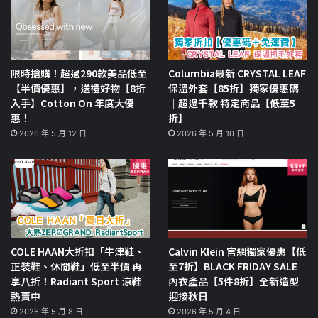
限時搶購！超過290款美品低至
Columbia最新 CRYSTAL LEAF
【半價優惠】，送禮好物【8折
保溫外套【85折】獨家優惠碼
入手】Cotton On 年度大優
｜超過千款 特定商品【低至5
惠！
折】
2026 年 5 月 12 日
2026 年 5 月 10 日
COLE HAAN大折扣「牛津鞋、
Calvin Klein 官網獨家優惠【低
正裝鞋、休閒鞋」低至半價 再
至7折】BLACK FRIDAY SALE
享八折！Radiant Sport 涼鞋
內衣產品【5件8折】全新造型
熱賣中
迎接秋日
2026 年 5 月 8 日
2026 年 5 月 4 日