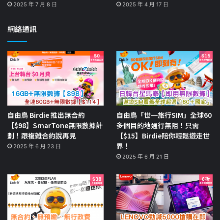
2025 年 7 月 8 日
2025 年 4 月 17 日
網絡通訊
自由鳥 Birdie 推出無合約
自由鳥「世一旅行SIM」全球60
【$98】SmarTone無限數據計
多個目的地通行無阻！只需
劃！跟複雜合約說再見
【$15】Birdie陪你輕鬆遊走世
界！
2025 年 6 月 23 日
2025 年 6 月 21 日