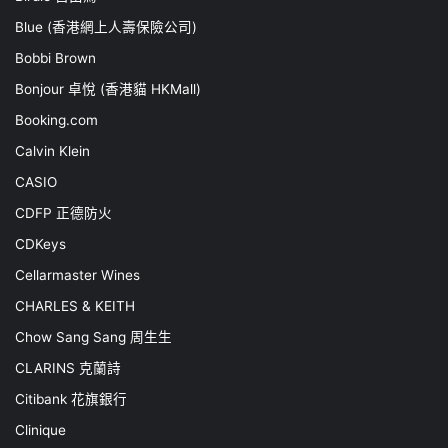
Blue (香港網上人壽保險公司)
Bobbi Brown
Bonjour 卓悅 (香港貓 HKMall)
Booking.com
Calvin Klein
CASIO
CDFP 正德防火
CDKeys
Cellarmaster Wines
CHARLES & KEITH
Chow Sang Sang 周生生
CLARINS 克蘭詩
Citibank 花旗銀行
Clinique