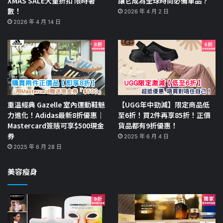
XMAS SALE大量折扣 限時著
讓它成為全球時尚必備單品？
數！
2026 年 4 月 2 日
2026 年 4 月 14 日
重溫經典 Gazelle 室內運動鞋魅
【UGG年中勁減】限定商品低
力進化！Adidas最新8折優惠｜
至6折！買2件再享85折！正價
Mastercard簽賬可享$500現金
貨品都有9折優惠！
券
2025 年 6 月 4 日
2025 年 6 月 28 日
美容瘦身