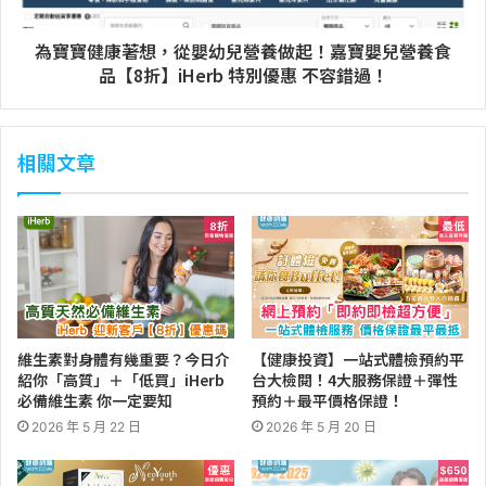
為寶寶健康著想，從嬰幼兒營養做起！嘉寶嬰兒營養食
品【8折】iHerb 特別優惠 不容錯過！
相關文章
維生素對身體有幾重要？今日介
【健康投資】一站式體檢預約平
紹你「高質」＋「低買」iHerb
台大檢閱！4大服務保證＋彈性
必備維生素 你一定要知
預約＋最平價格保證！
2026 年 5 月 22 日
2026 年 5 月 20 日