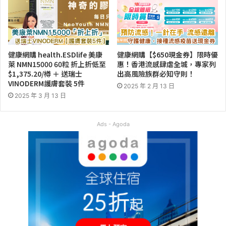
健康網購 health.ESDlife 美康
健康網購【$650現金券】限時優
萊 NMN15000 60粒 折上折低至
惠！香港流感肆虐全城，專家列
$1,375.20/樽 ＋ 送瑞士
出高風險族群必知守則！
VINODERM護膚套裝 5件
2025 年 2 月 13 日
2025 年 3 月 13 日
Ads - Agoda