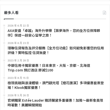
最多人看
2026 年 6 月 22 日
AXA安盛「卓越」海外升學樂【築夢海外，您的全方位保障夥
伴】保證一趟安心留學之旅！
2026 年 6 月 23 日
環聯信貸報告及評分服務【全方位功能】如何避免影響您的信用
評級？實時監控 信貸無憂！
2023 年 2 月 28 日
中銀信用卡獨家優惠！日本東京、大阪、京都、北海道
Trip.com 預訂酒店 即減$100
2023 年 8 月 15 日
極限挑戰與浪漫體驗，澳門觀光塔【煙花匯演】多項優惠套票登
場！Klook獨家優惠！
2026 年 5 月 26 日
官網獨家 Estée Lauder 雅詩蘭黛多重優惠！加推～最新會員限
時著數！美麗瞬間開始