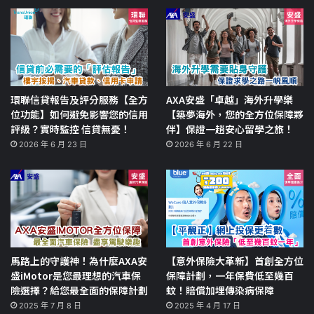
環聯信貸報告及評分服務【全方
AXA安盛「卓越」海外升學樂
位功能】如何避免影響您的信用
【築夢海外，您的全方位保障夥
評級？實時監控 信貸無憂！
伴】保證一趟安心留學之旅！
2026 年 6 月 23 日
2026 年 6 月 22 日
馬路上的守護神！為什麼AXA安
【意外保險大革新】首創全方位
盛iMotor是您最理想的汽車保
保障計劃，一年保費低至幾百
險選擇？給您最全面的保障計劃
蚊！賠償加埋傳染病保障
2025 年 7 月 8 日
2025 年 4 月 17 日