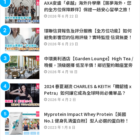
AXA安盛「卓越」海外升學樂【築夢海外，您
的全方位保障夥伴】保證一趟安心留學之旅！
2026 年 6 月 22 日
環聯信貸報告及評分服務【全方位功能】如何
避免影響您的信用評級？實時監控 信貸無憂！
2026 年 6 月 23 日
中環美利酒店【Garden Lounge】High Tea /
晚餐，頂級選擇 低至半價！鄰近聖約翰座堂旁
2026 年 4 月 18 日
2024 春夏潮流 CHARLES & KEITH「韓韶禧 x
Petra」如何讓它成為全球時尚必備單品？
2026 年 4 月 2 日
Myprotein Impact Whey Protein【英國
No.1 健身乳清蛋白粉】型人必選的蛋白粉！
2023 年 1 月 8 日