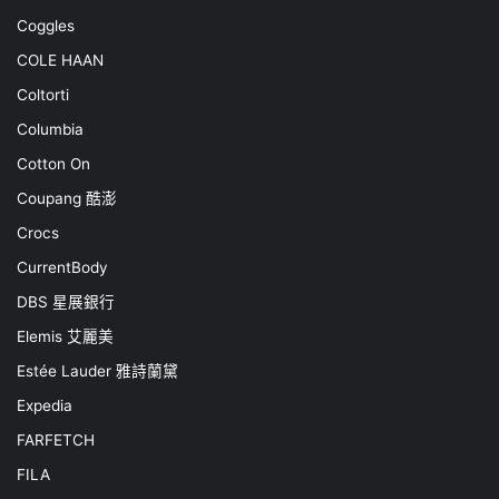
Coggles
COLE HAAN
Coltorti
Columbia
Cotton On
Coupang 酷澎
Crocs
CurrentBody
DBS 星展銀行
Elemis 艾麗美
Estée Lauder 雅詩蘭黛
Expedia
FARFETCH
FILA