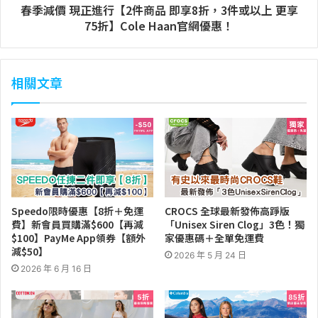
春季減價 現正進行【2件商品 即享8折，3件或以上 更享
75折】Cole Haan官網優惠！
相關文章
Speedo限時優惠【8折＋免運
CROCS 全球最新發佈高踭版
費】新會員買購滿$600【再減
「Unisex Siren Clog」3色！獨
$100】PayMe App領券【額外
家優惠碼＋全單免運費
減$50】
2026 年 5 月 24 日
2026 年 6 月 16 日