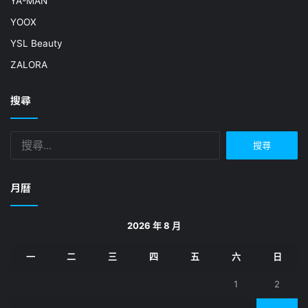
YA-MAN
YOOX
YSL Beauty
ZALORA
搜尋
搜
尋
關
鍵
月曆
字:
2026 年 8 月
一
二
三
四
五
六
日
1
2