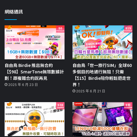
網絡通訊
自由鳥 Birdie 推出無合約
自由鳥「世一旅行SIM」全球60
【$98】SmarTone無限數據計
多個目的地通行無阻！只需
劃！跟複雜合約說再見
【$15】Birdie陪你輕鬆遊走世
界！
2025 年 6 月 23 日
2025 年 6 月 21 日