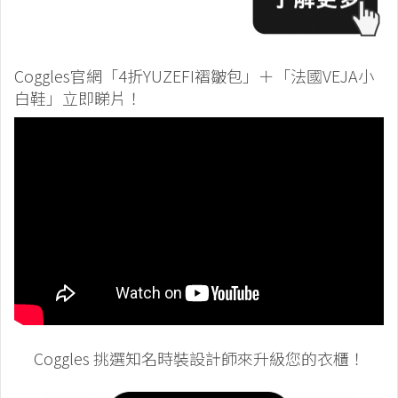
Coggles官網「4折YUZEFI褶皺包」＋「法國VEJA小
白鞋」立即睇片！
Coggles 挑選知名時裝設計師來升級您的衣櫃！