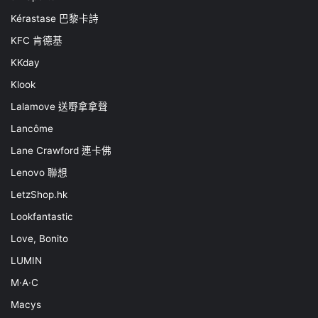
Kérastase 巴黎卡詩
KFC 肯德基
KKday
Klook
Lalamove 送嘢拿拿聲
Lancôme
Lane Crawford 連卡佛
Lenovo 聯想
LetzShop.hk
Lookfantastic
Love, Bonito
LUMIN
M·A·C
Macys