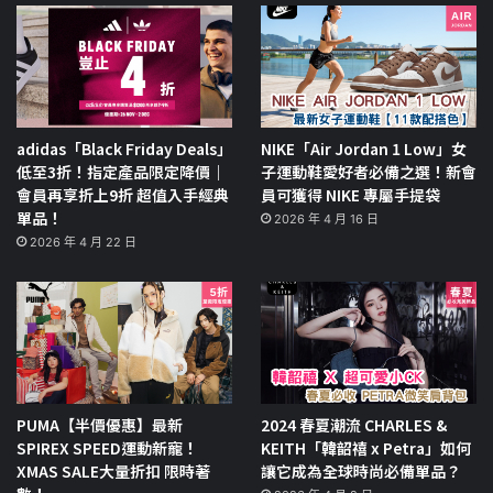
adidas「Black Friday Deals」
NIKE「Air Jordan 1 Low」女
低至3折！指定產品限定降價｜
子運動鞋愛好者必備之選！新會
會員再享折上9折 超值入手經典
員可獲得 NIKE 專屬手提袋
單品！
2026 年 4 月 16 日
2026 年 4 月 22 日
PUMA【半價優惠】最新
2024 春夏潮流 CHARLES &
SPIREX SPEED運動新寵！
KEITH「韓韶禧 x Petra」如何
XMAS SALE大量折扣 限時著
讓它成為全球時尚必備單品？