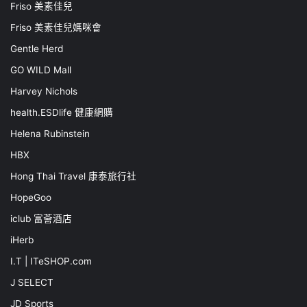
Friso 美素佳兒
Friso 美素佳兒媽咪會
Gentle Herd
GO WILD Mall
Harvey Nichols
health.ESDlife 健康網購
Helena Rubinstein
HBX
Hong Thai Travel 康泰旅行社
HopeGoo
iclub 富薈酒店
iHerb
I.T | ITeSHOP.com
J SELECT
JD Sports