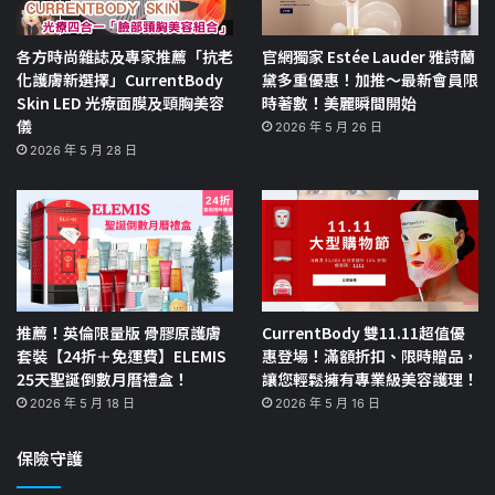
各方時尚雜誌及專家推薦「抗老
官網獨家 Estée Lauder 雅詩蘭
化護膚新選擇」CurrentBody
黛多重優惠！加推～最新會員限
Skin LED 光療面膜及頸胸美容
時著數！美麗瞬間開始
儀
2026 年 5 月 26 日
2026 年 5 月 28 日
推薦！英倫限量版 骨膠原護膚
CurrentBody 雙11.11超值優
套裝【24折＋免運費】ELEMIS
惠登場！滿額折扣、限時贈品，
25天聖誕倒數月曆禮盒！
讓您輕鬆擁有專業級美容護理！
2026 年 5 月 18 日
2026 年 5 月 16 日
保險守護