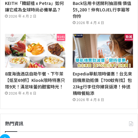
KEITH「韓韶禧 x Petra」如何
Back信用卡送開利抽濕機 價值
讓它成為全球時尚必備單品？
$5,280！仲有LOJEL行李箱等
你拎
2026 年 4 月 2 日
2026 年 4 月 4 日
8度海逸酒店自助午餐、下午茶
Expedia華航限時優惠！台北來
【低至69折】Klook限時特惠只
回機票勁抵價【700蚊有找】包
限9天！滿足味蕾的甜蜜時光！
23kg行李任你掃貨返港！仲送
精緻餐點添
2026 年 4 月 6 日
2026 年 4 月 8 日
熱門資訊