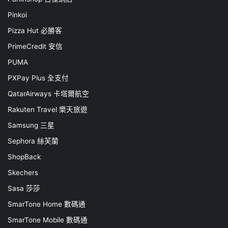
Pinkoi
Pizza Hut 必勝客
PrimeCredit 安信
PUMA
PXPay Plus 全支付
QatarAirways 卡塔爾航空
Rakuten Travel 樂天旅遊
Samsung 三星
Sephora 絲芙蘭
ShopBack
Skechers
Sasa 莎莎
SmarTone Home 數碼通
SmarTone Mobile 數碼通