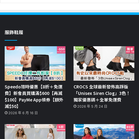
服飾鞋履
Speedo限時優惠【8折＋免運
CROCS 全球最新發佈高踭版
費】新會員買購滿$600【再減
「Unisex Siren Clog」3色！
$100】PayMe App領券【額外
獨家優惠碼＋全單免運費
減$50】
2026 年 5 月 24 日
2026 年 6 月 16 日