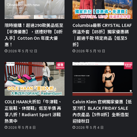
限時搶購！超過290款美品低至
Columbia最新 CRYSTAL LEAF
【半價優惠】，送禮好物【8折
保溫外套【85折】獨家優惠碼
入手】Cotton On 年度大優
｜超過千款 特定商品【低至5
惠！
折】
2026 年 5 月 12 日
2026 年 5 月 10 日
COLE HAAN大折扣「牛津鞋、
Calvin Klein 官網獨家優惠【低
正裝鞋、休閒鞋」低至半價 再
至7折】BLACK FRIDAY SALE
享八折！Radiant Sport 涼鞋
內衣產品【5件8折】全新造型
熱賣中
迎接秋日
2026 年 5 月 8 日
2026 年 5 月 4 日