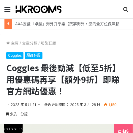
目
搜
錄
尋
新加坡航空【2026年全球航線大優惠】樟宜機場世界級設施帶您環遊世界！
主頁
/
文章分類
/
服飾鞋履
Coggles
服飾鞋履
Coggles 最後勁減【低至5折】
用優惠碼再享【額外9折】即睇
官方網站優惠！
2023 年 5 月 21 日
最近更新時間： 2025 年 3 月 28 日
1,150
少於一分鐘