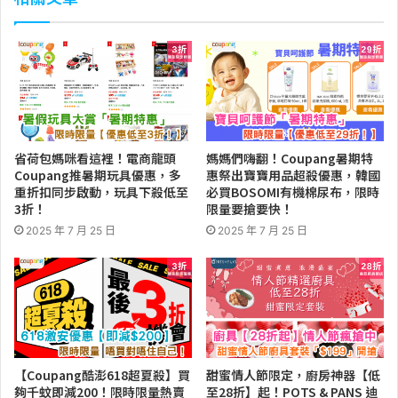
省荷包媽咪看這裡！電商龍頭
媽媽們嗨翻！Coupang暑期特
Coupang推暑期玩具優惠，多
惠祭出寶寶用品超殺優惠，韓國
重折扣同步啟動，玩具下殺低至
必買BOSOMI有機棉尿布，限時
3折！
限量要搶要快！
2025 年 7 月 25 日
2025 年 7 月 25 日
【Coupang酷澎618超夏殺】買
甜蜜情人節限定，廚房神器【低
夠千蚊即減200！限時限量熱賣
至28折】起！POTS & PANS 迪