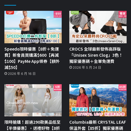
Speedo限時優惠【8折＋免運
CROCS 全球最新發佈高踭版
費】新會員買購滿$600【再減
「Unisex Siren Clog」3色！
$100】PayMe App領券【額外
獨家優惠碼＋全單免運費
減$50】
2026 年 5 月 24 日
2026 年 6 月 16 日
限時搶購！超過290款美品低至
Columbia最新 CRYSTAL LEAF
【半價優惠】，送禮好物【8折
保溫外套【85折】獨家優惠碼