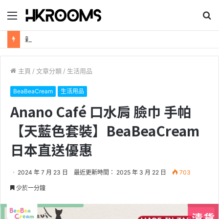
目
搜
錄
尋
新加坡航空【2026年全球航線大優惠】樟宜機場世界級設施帶您環遊世界！
主頁
/
文章分類
/
生活用品
BeaBeaCream
生活用品
Anano Café 口水肩 臉巾 手帕
【天藍色套裝】BeaBeaCream
日本直送優惠
2024 年 7 月 23 日
最近更新時間： 2025 年 3 月 22 日
703
少於一分鐘