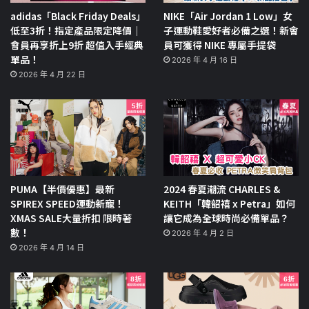
adidas「Black Friday Deals」
NIKE「Air Jordan 1 Low」女
低至3折！指定產品限定降價｜
子運動鞋愛好者必備之選！新會
會員再享折上9折 超值入手經典
員可獲得 NIKE 專屬手提袋
單品！
2026 年 4 月 16 日
2026 年 4 月 22 日
PUMA【半價優惠】最新
2024 春夏潮流 CHARLES &
SPIREX SPEED運動新寵！
KEITH「韓韶禧 x Petra」如何
XMAS SALE大量折扣 限時著
讓它成為全球時尚必備單品？
數！
2026 年 4 月 2 日
2026 年 4 月 14 日