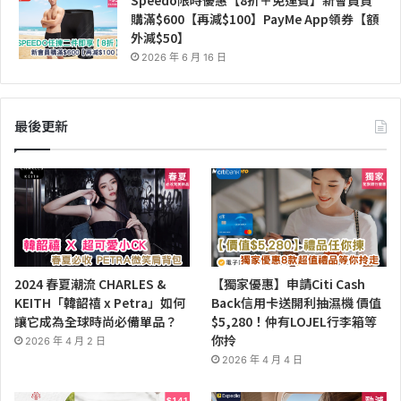
Speedo限時優惠【8折＋免運費】新會員買
購滿$600【再減$100】PayMe App領券【額
外減$50】
2026 年 6 月 16 日
最後更新
2024 春夏潮流 CHARLES &
【獨家優惠】申請Citi Cash
KEITH「韓韶禧 x Petra」如何
Back信用卡送開利抽濕機 價值
讓它成為全球時尚必備單品？
$5,280！仲有LOJEL行李箱等
你拎
2026 年 4 月 2 日
2026 年 4 月 4 日