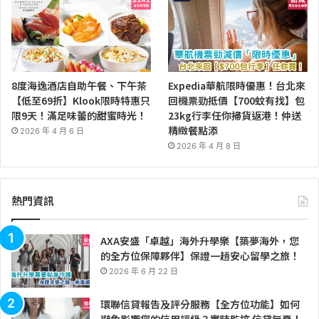
8度海逸酒店自助午餐、下午茶
Expedia華航限時優惠！台北來
【低至69折】Klook限時特惠只
回機票勁抵價【700蚊有找】包
限9天！滿足味蕾的甜蜜時光！
23kg行李任你掃貨返港！仲送
精緻餐點添
2026 年 4 月 6 日
2026 年 4 月 8 日
熱門資訊
AXA安盛「卓越」海外升學樂【築夢海外，您
的全方位保障夥伴】保證一趟安心留學之旅！
2026 年 6 月 22 日
環聯信貸報告及評分服務【全方位功能】如何
避免影響您的信用評級？實時監控 信貸無憂！