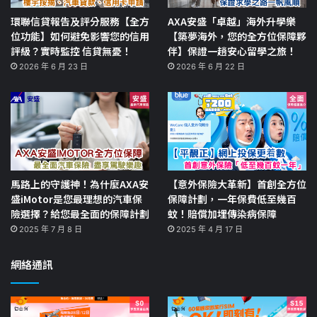
環聯信貸報告及評分服務【全方
AXA安盛「卓越」海外升學樂
位功能】如何避免影響您的信用
【築夢海外，您的全方位保障夥
評級？實時監控 信貸無憂！
伴】保證一趟安心留學之旅！
2026 年 6 月 23 日
2026 年 6 月 22 日
馬路上的守護神！為什麼AXA安
【意外保險大革新】首創全方位
盛iMotor是您最理想的汽車保
保障計劃，一年保費低至幾百
險選擇？給您最全面的保障計劃
蚊！賠償加埋傳染病保障
2025 年 7 月 8 日
2025 年 4 月 17 日
網絡通訊