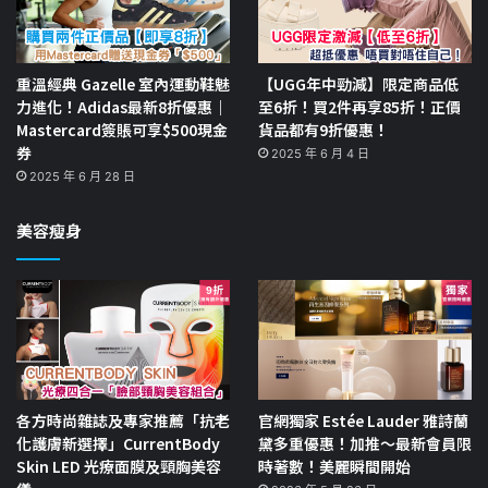
重溫經典 Gazelle 室內運動鞋魅
【UGG年中勁減】限定商品低
力進化！Adidas最新8折優惠｜
至6折！買2件再享85折！正價
Mastercard簽賬可享$500現金
貨品都有9折優惠！
券
2025 年 6 月 4 日
2025 年 6 月 28 日
美容瘦身
各方時尚雜誌及專家推薦「抗老
官網獨家 Estée Lauder 雅詩蘭
化護膚新選擇」CurrentBody
黛多重優惠！加推～最新會員限
Skin LED 光療面膜及頸胸美容
時著數！美麗瞬間開始