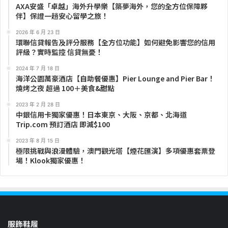
AXA安盛「卓越」海外升學樂【築夢海外，您的全方位保障夥
伴】保證一趟安心留學之旅！
2026 年 6 月 23 日
環聯信貸報告及評分服務【全方位功能】如何避免影響您的信用
評級？實時監控 信貸無憂！
2024 年 7 月 18 日
海洋公園萬豪酒店【自助餐優惠】Pier Lounge and Pier Bar！
燒烤之夜 超過 100＋美食&甜點
2023 年 2 月 28 日
中銀信用卡獨家優惠！日本東京、大阪、京都、北海道
Trip.com 預訂酒店 即減$100
2023 年 8 月 15 日
極限挑戰與浪漫體驗，澳門觀光塔【煙花匯演】多項優惠套票登
場！Klook獨家優惠！
服飾鞋履