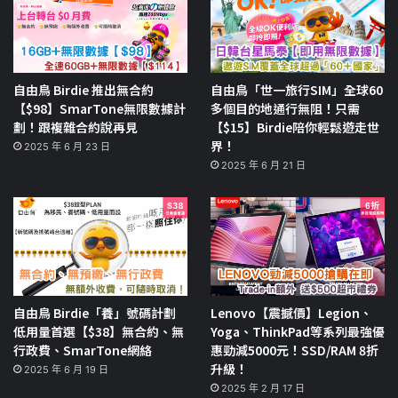
自由鳥 Birdie 推出無合約
自由鳥「世一旅行SIM」全球60
【$98】SmarTone無限數據計
多個目的地通行無阻！只需
劃！跟複雜合約說再見
【$15】Birdie陪你輕鬆遊走世
界！
2025 年 6 月 23 日
2025 年 6 月 21 日
自由鳥 Birdie「養」號碼計劃
Lenovo【震撼價】Legion、
低用量首選【$38】無合約、無
Yoga、ThinkPad等系列最強優
行政費、SmarTone網絡
惠勁減5000元！SSD/RAM 8折
升級！
2025 年 6 月 19 日
2025 年 2 月 17 日