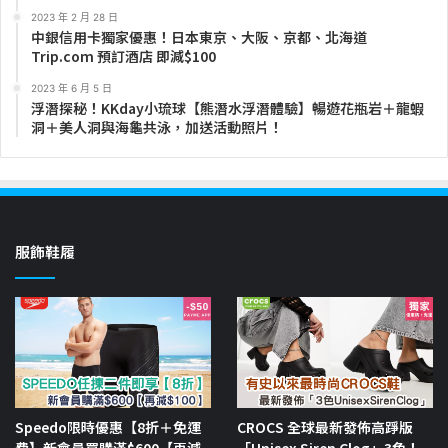
2023 年 2 月 28 日
中銀信用卡獨家優惠！日本東京、大阪、京都、北海道
Trip.com 預訂酒店 即減$100
2023 年 6 月 5 日
浮潛探秘！KKday小琉球【熊潛水浮潛體驗】暢遊花瓶岩＋龍蝦
洞＋美人洞與海龜共泳，加送活動照片！
服飾鞋履
Speedo限時優惠【8折＋免運
CROCS 全球最新發佈高踭版
費】新會員買購滿$600【再減
「Unisex Siren Clog」3色！