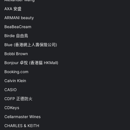
AXA 安盛
ARMANI beauty
BeaBeaCream
Birdie 自由鳥
Blue (香港網上人壽保險公司)
Bobbi Brown
Bonjour 卓悅 (香港貓 HKMall)
Booking.com
Calvin Klein
CASIO
CDFP 正德防火
CDKeys
Cellarmaster Wines
CHARLES & KEITH