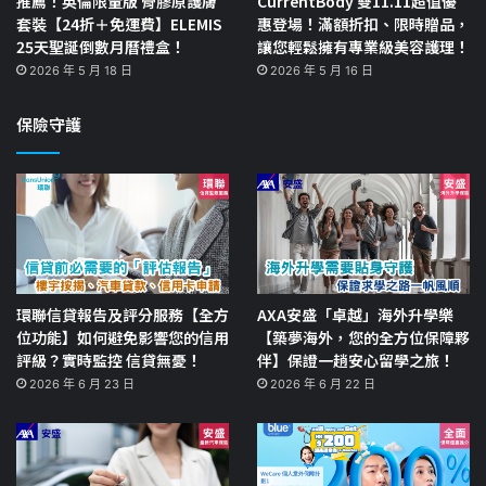
推薦！英倫限量版 骨膠原護膚
CurrentBody 雙11.11超值優
套裝【24折＋免運費】ELEMIS
惠登場！滿額折扣、限時贈品，
25天聖誕倒數月曆禮盒！
讓您輕鬆擁有專業級美容護理！
2026 年 5 月 18 日
2026 年 5 月 16 日
保險守護
環聯信貸報告及評分服務【全方
AXA安盛「卓越」海外升學樂
位功能】如何避免影響您的信用
【築夢海外，您的全方位保障夥
評級？實時監控 信貸無憂！
伴】保證一趟安心留學之旅！
2026 年 6 月 23 日
2026 年 6 月 22 日