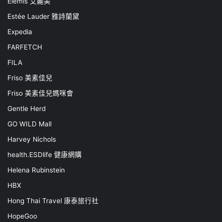
Elemis 艾麗美
Estée Lauder 雅詩蘭黛
Expedia
FARFETCH
FILA
Friso 美素佳兒
Friso 美素佳兒媽咪會
Gentle Herd
GO WILD Mall
Harvey Nichols
health.ESDlife 健康網購
Helena Rubinstein
HBX
Hong Thai Travel 康泰旅行社
HopeGoo