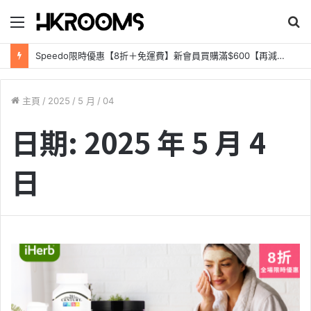
目
錄
Speedo限時優惠【8折＋免運費】新會員買購滿$600【再減$100】PayMe App領券【額外減$50】
主頁
/
2025
/
5 月
/
04
日期:
2025 年 5 月 4
日