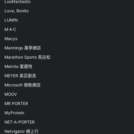
Lookfantastic
Love, Bonito
LUMIN
M·A·C
Macys
Mannings 萬寧網店
Marathon Sports 馬拉松
Melvita 蜜葳特
MEYER 美亞廚具
Microsoft 微軟網店
MOOV
MR PORTER
MyProtein
NET-A-PORTER
Netvigator 網上行