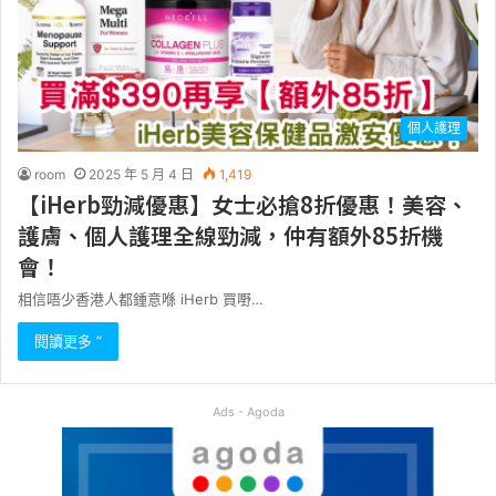
個人護理
room
2025 年 5 月 4 日
1,419
【iHerb勁減優惠】女士必搶8折優惠！美容、
護膚、個人護理全線勁減，仲有額外85折機
會！
相信唔少香港人都鍾意喺 iHerb 買嘢…
閱讀更多 ”
Ads - Agoda