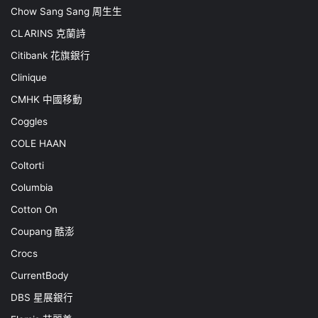
Chow Sang Sang 周生生
CLARINS 克蘭詩
Citibank 花旗銀行
Clinique
CMHK 中國移動
Coggles
COLE HAAN
Coltorti
Columbia
Cotton On
Coupang 酷澎
Crocs
CurrentBody
DBS 星展銀行