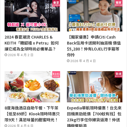
2024 春夏潮流 CHARLES &
【獨家優惠】申請Citi Cash
KEITH「韓韶禧 x Petra」如何
Back信用卡送開利抽濕機 價值
讓它成為全球時尚必備單品？
$5,280！仲有LOJEL行李箱等
你拎
2026 年 4 月 2 日
2026 年 4 月 4 日
8度海逸酒店自助午餐、下午茶
Expedia華航限時優惠！台北來
【低至69折】Klook限時特惠只
回機票勁抵價【700蚊有找】包
限9天！滿足味蕾的甜蜜時光！
23kg行李任你掃貨返港！仲送
精緻餐點添
2026 年 4 月 6 日