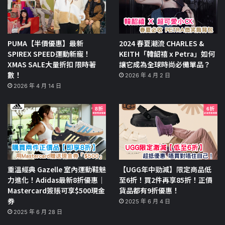
PUMA【半價優惠】最新
2024 春夏潮流 CHARLES &
SPIREX SPEED運動新寵！
KEITH「韓韶禧 x Petra」如何
XMAS SALE大量折扣 限時著
讓它成為全球時尚必備單品？
數！
2026 年 4 月 2 日
2026 年 4 月 14 日
重溫經典 Gazelle 室內運動鞋魅
【UGG年中勁減】限定商品低
力進化！Adidas最新8折優惠｜
至6折！買2件再享85折！正價
Mastercard簽賬可享$500現金
貨品都有9折優惠！
券
2025 年 6 月 4 日
2025 年 6 月 28 日