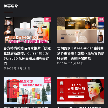
美容瘦身
各方時尚雜誌及專家推薦「抗老
官網獨家 Estée Lauder 雅詩蘭
化護膚新選擇」CurrentBody
黛多重優惠！加推～最新會員限
Skin LED 光療面膜及頸胸美容
時著數！美麗瞬間開始
儀
2026 年 5 月 26 日
2026 年 5 月 28 日