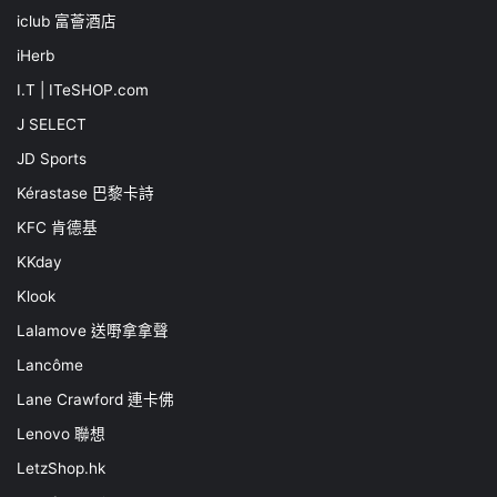
iclub 富薈酒店
iHerb
I.T | ITeSHOP.com
J SELECT
JD Sports
Kérastase 巴黎卡詩
KFC 肯德基
KKday
Klook
Lalamove 送嘢拿拿聲
Lancôme
Lane Crawford 連卡佛
Lenovo 聯想
LetzShop.hk