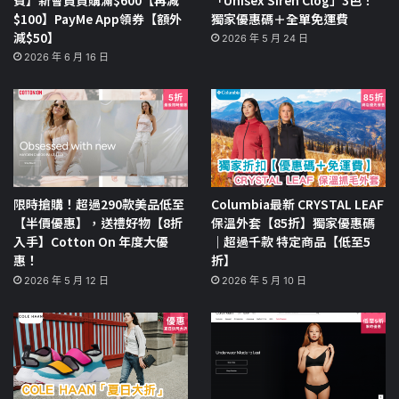
$100】PayMe App領券【額外
獨家優惠碼＋全單免運費
減$50】
2026 年 5 月 24 日
2026 年 6 月 16 日
限時搶購！超過290款美品低至
Columbia最新 CRYSTAL LEAF
【半價優惠】，送禮好物【8折
保溫外套【85折】獨家優惠碼
入手】Cotton On 年度大優
｜超過千款 特定商品【低至5
惠！
折】
2026 年 5 月 12 日
2026 年 5 月 10 日