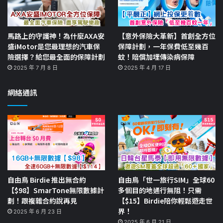
馬路上的守護神！為什麼AXA安
【意外保險大革新】首創全方位
盛iMotor是您最理想的汽車保
保障計劃，一年保費低至幾百
險選擇？給您最全面的保障計劃
蚊！賠償加埋傳染病保障
2025 年 7 月 8 日
2025 年 4 月 17 日
網絡通訊
自由鳥 Birdie 推出無合約
自由鳥「世一旅行SIM」全球60
【$98】SmarTone無限數據計
多個目的地通行無阻！只需
劃！跟複雜合約說再見
【$15】Birdie陪你輕鬆遊走世
界！
2025 年 6 月 23 日
2025 年 6 月 21 日