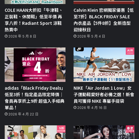
COLE HAAN大折扣「牛津鞋、
Calvin Klein 官網獨家優惠【低
正裝鞋、休閒鞋」低至半價 再
至7折】BLACK FRIDAY SALE
享八折！Radiant Sport 涼鞋
內衣產品【5件8折】全新造型
熱賣中
迎接秋日
2026 年 5 月 8 日
2026 年 5 月 4 日
adidas「Black Friday Deals」
NIKE「Air Jordan 1 Low」女
低至3折！指定產品限定降價｜
子運動鞋愛好者必備之選！新會
會員再享折上9折 超值入手經典
員可獲得 NIKE 專屬手提袋
單品！
2026 年 4 月 16 日
2026 年 4 月 22 日