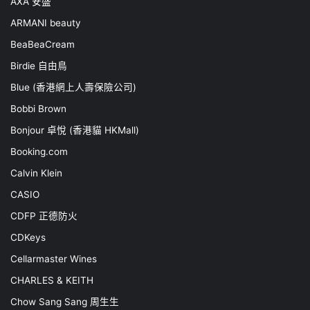
AXA 安盛
ARMANI beauty
BeaBeaCream
Birdie 自由鳥
Blue (香港網上人壽保險公司)
Bobbi Brown
Bonjour 卓悅 (香港貓 HKMall)
Booking.com
Calvin Klein
CASIO
CDFP 正德防火
CDKeys
Cellarmaster Wines
CHARLES & KEITH
Chow Sang Sang 周生生