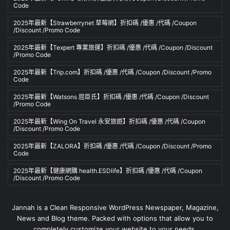
Code
2025年最新【Strawberrynet 草莓網】折扣碼 /優惠 /代碼 /Coupon
/Discount /Promo Code
2025年最新【Texpert 專業旅運】折扣碼 /優惠 /代碼 /Coupon /Discount
/Promo Code
2025年最新【Trip.com】折扣碼 /優惠 /代碼 /Coupon /Discount /Promo
Code
2025年最新【Watsons 屈臣氏】折扣碼 /優惠 /代碼 /Coupon /Discount
/Promo Code
2025年最新【Wing On Travel 永安旅遊】折扣碼 /優惠 /代碼 /Coupon
/Discount /Promo Code
2025年最新【ZALORA】折扣碼 /優惠 /代碼 /Coupon /Discount /Promo
Code
2025年最新【健康網購 health.ESDlife】折扣碼 /優惠 /代碼 /Coupon
/Discount /Promo Code
Jannah is a Clean Responsive WordPress Newspaper, Magazine,
News and Blog theme. Packed with options that allow you to
completely customize your website to your needs.