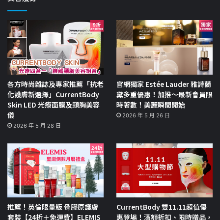
各方時尚雜誌及專家推薦「抗老
官網獨家 Estée Lauder 雅詩蘭
化護膚新選擇」CurrentBody
黛多重優惠！加推～最新會員限
Skin LED 光療面膜及頸胸美容
時著數！美麗瞬間開始
儀
2026 年 5 月 26 日
2026 年 5 月 28 日
推薦！英倫限量版 骨膠原護膚
CurrentBody 雙11.11超值優
套裝【24折＋免運費】ELEMIS
惠登場！滿額折扣、限時贈品，