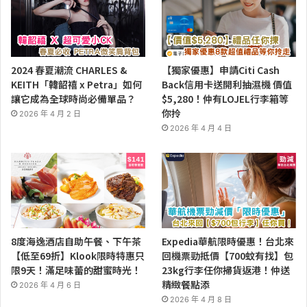
2024 春夏潮流 CHARLES &
【獨家優惠】申請Citi Cash
KEITH「韓韶禧 x Petra」如何
Back信用卡送開利抽濕機 價值
讓它成為全球時尚必備單品？
$5,280！仲有LOJEL行李箱等
你拎
2026 年 4 月 2 日
2026 年 4 月 4 日
8度海逸酒店自助午餐、下午茶
Expedia華航限時優惠！台北來
【低至69折】Klook限時特惠只
回機票勁抵價【700蚊有找】包
限9天！滿足味蕾的甜蜜時光！
23kg行李任你掃貨返港！仲送
精緻餐點添
2026 年 4 月 6 日
2026 年 4 月 8 日