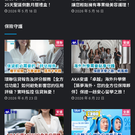
25天聖誕倒數月曆禮盒！
讓您輕鬆擁有專業級美容護理！
2026 年 5 月 18 日
2026 年 5 月 16 日
保險守護
環聯信貸報告及評分服務【全方
AXA安盛「卓越」海外升學樂
位功能】如何避免影響您的信用
【築夢海外，您的全方位保障夥
評級？實時監控 信貸無憂！
伴】保證一趟安心留學之旅！
2026 年 6 月 23 日
2026 年 6 月 22 日