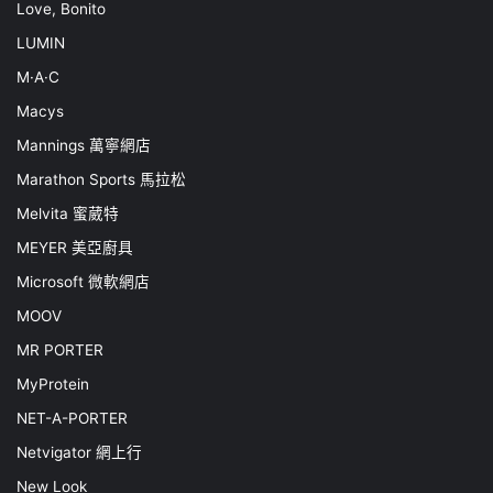
Love, Bonito
LUMIN
M·A·C
Macys
Mannings 萬寧網店
Marathon Sports 馬拉松
Melvita 蜜葳特
MEYER 美亞廚具
Microsoft 微軟網店
MOOV
MR PORTER
MyProtein
NET-A-PORTER
Netvigator 網上行
New Look