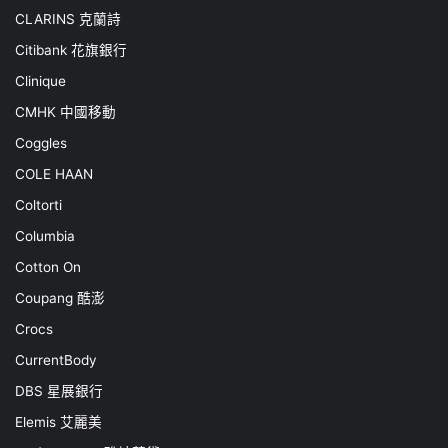
CLARINS 克蘭詩
Citibank 花旗銀行
Clinique
CMHK 中國移動
Coggles
COLE HAAN
Coltorti
Columbia
Cotton On
Coupang 酷澎
Crocs
CurrentBody
DBS 星展銀行
Elemis 艾麗美