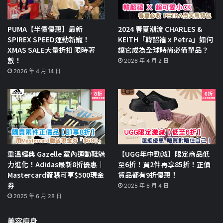
PUMA【半價優惠】最新
2024 春夏潮流 CHARLES &
SPIREX SPEED運動新寵！
KEITH「韓韶禧 x Petra」如何
XMAS SALE大量折扣 限時著
讓它成為全球時尚必備單品？
數！
2026 年 4 月 2 日
2026 年 4 月 14 日
重溫經典 Gazelle 室內運動鞋魅
【UGG年中勁減】限定商品低
力進化！Adidas最新8折優惠｜
至6折！買2件再享85折！正價
Mastercard簽賬可享$500現金
貨品都有9折優惠！
券
2025 年 6 月 4 日
2025 年 6 月 28 日
美容瘦身