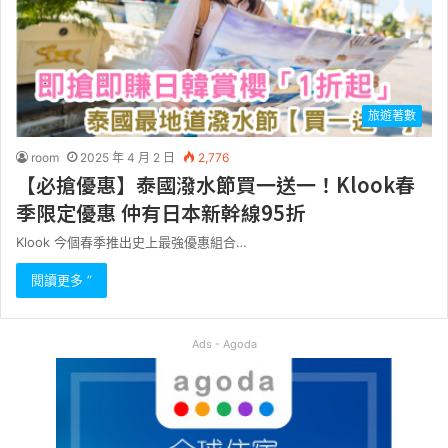
旅遊著數
room
2025 年 4 月 2 日
2,776
【必搶優惠】泰國潑水節買一送一！Klook春
季限定優惠 仲有日本新幹線95折
Klook 今個春季推出史上最強優惠組合…
閱讀更多 ”
Ads - Agoda