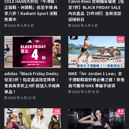
COLE HAAN大折扣「牛津鞋、
Calvin Klein 官網獨家優惠【低
正裝鞋、休閒鞋」低至半價 再
至7折】BLACK FRIDAY SALE
享八折！Radiant Sport 涼鞋
內衣產品【5件8折】全新造型
熱賣中
迎接秋日
2026 年 5 月 8 日
2026 年 5 月 4 日
adidas「Black Friday Deals」
NIKE「Air Jordan 1 Low」女
低至3折！指定產品限定降價｜
子運動鞋愛好者必備之選！新會
會員再享折上9折 超值入手經典
員可獲得 NIKE 專屬手提袋
單品！
2026 年 4 月 16 日
2026 年 4 月 22 日