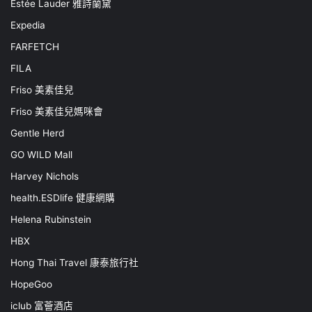
Estée Lauder 雅詩蘭黛
Expedia
FARFETCH
FILA
Friso 美素佳兒
Friso 美素佳兒媽咪會
Gentle Herd
GO WILD Mall
Harvey Nichols
health.ESDlife 健康網購
Helena Rubinstein
HBX
Hong Thai Travel 康泰旅行社
HopeGoo
iclub 富薈酒店