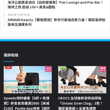
海洋公園萬豪酒店【自助餐優惠】Pier Lounge and Pier Bar！
燒烤之夜 超過 100＋美食&甜點
2022 年 11 月 15 日
ARMANI beauty【奢寵禮遇】新世代最強底妝力量！獨家皇牌極
致再生護膚系列
服飾鞋履
Speedo限時優惠【8折＋免運
CROCS 全球最新發佈高踭版
費】新會員買購滿$600【再減
「Unisex Siren Clog」3色！
$100】PayMe App領券【額外
獨家優惠碼＋全單免運費