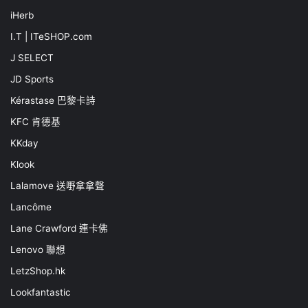
iHerb
I.T | ITeSHOP.com
J SELECT
JD Sports
Kérastase 巴黎卡詩
KFC 肯德基
KKday
Klook
Lalamove 送嘢拿拿聲
Lancôme
Lane Crawford 連卡佛
Lenovo 聯想
LetzShop.hk
Lookfantastic