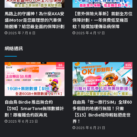
馬路上的守護神！為什麼AXA安
【意外保險大革新】首創全方位
盛iMotor是您最理想的汽車保
保障計劃，一年保費低至幾百
險選擇？給您最全面的保障計劃
蚊！賠償加埋傳染病保障
2025 年 7 月 8 日
2025 年 4 月 17 日
網絡通訊
自由鳥 Birdie 推出無合約
自由鳥「世一旅行SIM」全球60
【$98】SmarTone無限數據計
多個目的地通行無阻！只需
劃！跟複雜合約說再見
【$15】Birdie陪你輕鬆遊走世
界！
2025 年 6 月 23 日
2025 年 6 月 21 日