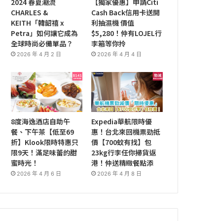
2024 春夏潮流
【獨家優惠】申請Citi
CHARLES &
Cash Back信用卡送開
KEITH「韓韶禧 x
利抽濕機 價值
Petra」如何讓它成為
$5,280！仲有LOJEL行
全球時尚必備單品？
李箱等你拎
2026 年 4 月 2 日
2026 年 4 月 4 日
8度海逸酒店自助午
Expedia華航限時優
餐、下午茶【低至69
惠！台北來回機票勁抵
折】Klook限時特惠只
價【700蚊有找】包
限9天！滿足味蕾的甜
23kg行李任你掃貨返
蜜時光！
港！仲送精緻餐點添
2026 年 4 月 6 日
2026 年 4 月 8 日