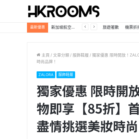
新加坡航空【2026年全球航線大優惠】樟宜機場世界級設施帶您環遊世界！
旅遊著數
機票折
最新優惠
主頁
/
文章分類
/
服飾鞋履
/
獨家優惠 限時開放！ZAL
時尚品牌！
ZALORA
服飾鞋履
獨家優惠 限時開放
物即享【85折】
盡情挑選美妝時尚