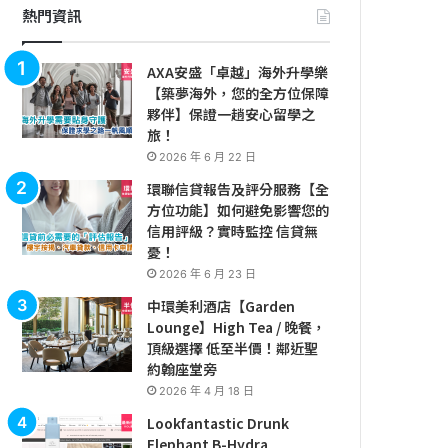
熱門資訊
AXA安盛「卓越」海外升學樂
【築夢海外，您的全方位保障
夥伴】保證一趟安心留學之
旅！
2026 年 6 月 22 日
環聯信貸報告及評分服務【全
方位功能】如何避免影響您的
信用評級？實時監控 信貸無
憂！
2026 年 6 月 23 日
中環美利酒店【Garden
Lounge】High Tea / 晚餐，
頂級選擇 低至半價！鄰近聖
約翰座堂旁
2026 年 4 月 18 日
Lookfantastic Drunk
Elephant B-Hydra