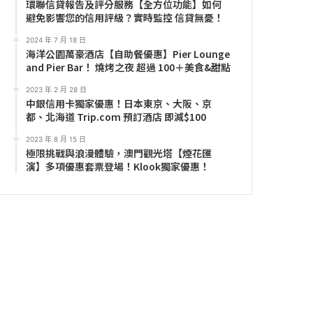
環聯信貸報告及評分服務【全方位功能】如何
避免影響您的信用評級？實時監控 信貸無憂！
2024 年 7 月 18 日
海洋公園萬豪酒店【自助餐優惠】Pier Lounge
and Pier Bar！ 燒烤之夜 超過 100＋美食&甜點
2023 年 2 月 28 日
中銀信用卡獨家優惠！日本東京、大阪、京
都、北海道 Trip.com 預訂酒店 即減$100
2023 年 8 月 15 日
極限挑戰與浪漫體驗，澳門觀光塔【煙花匯
演】多項優惠套票登場！Klook獨家優惠！