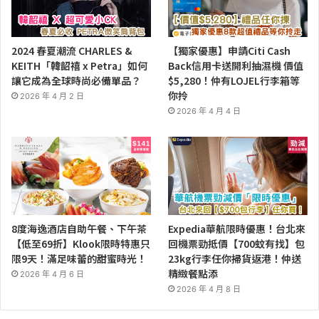
2024 春夏潮流 CHARLES &
【獨家優惠】申請Citi Cash
KEITH「韓韶禧 x Petra」如何
Back信用卡送開利抽濕機 價值
讓它成為全球時尚必備單品？
$5,280！仲有LOJEL行李箱等
你拎
2026 年 4 月 2 日
2026 年 4 月 4 日
8度海逸酒店自助午餐、下午茶
Expedia華航限時優惠！台北來
【低至69折】Klook限時特惠只
回機票勁抵價【700蚊有找】包
限9天！滿足味蕾的甜蜜時光！
23kg行李任你掃貨返港！仲送
精緻餐點添
2026 年 4 月 6 日
2026 年 4 月 8 日