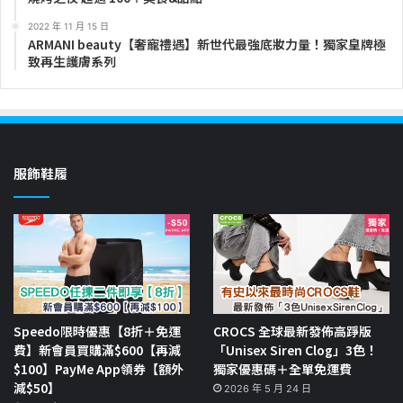
2022 年 11 月 15 日
ARMANI beauty【奢寵禮遇】新世代最強底妝力量！獨家皇牌極
致再生護膚系列
服飾鞋履
Speedo限時優惠【8折＋免運
CROCS 全球最新發佈高踭版
費】新會員買購滿$600【再減
「Unisex Siren Clog」3色！
$100】PayMe App領券【額外
獨家優惠碼＋全單免運費
減$50】
2026 年 5 月 24 日