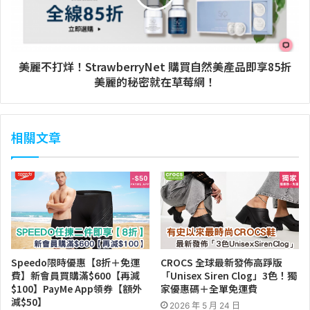
美麗不打烊！StrawberryNet 購買自然美產品即享85折
美麗的秘密就在草莓網！
相關文章
Speedo限時優惠【8折＋免運
CROCS 全球最新發佈高踭版
費】新會員買購滿$600【再減
「Unisex Siren Clog」3色！獨
$100】PayMe App領券【額外
家優惠碼＋全單免運費
減$50】
2026 年 5 月 24 日