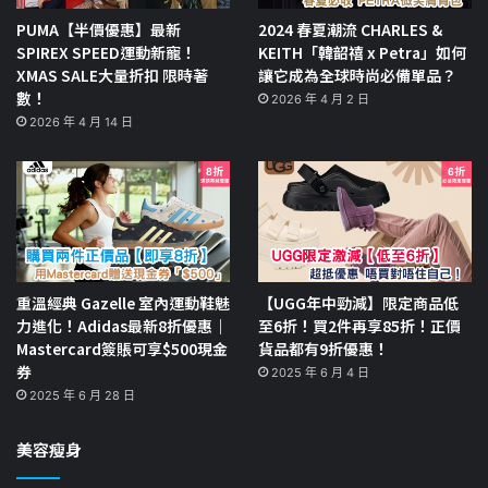
PUMA【半價優惠】最新
2024 春夏潮流 CHARLES &
SPIREX SPEED運動新寵！
KEITH「韓韶禧 x Petra」如何
XMAS SALE大量折扣 限時著
讓它成為全球時尚必備單品？
數！
2026 年 4 月 2 日
2026 年 4 月 14 日
重溫經典 Gazelle 室內運動鞋魅
【UGG年中勁減】限定商品低
力進化！Adidas最新8折優惠｜
至6折！買2件再享85折！正價
Mastercard簽賬可享$500現金
貨品都有9折優惠！
券
2025 年 6 月 4 日
2025 年 6 月 28 日
美容瘦身