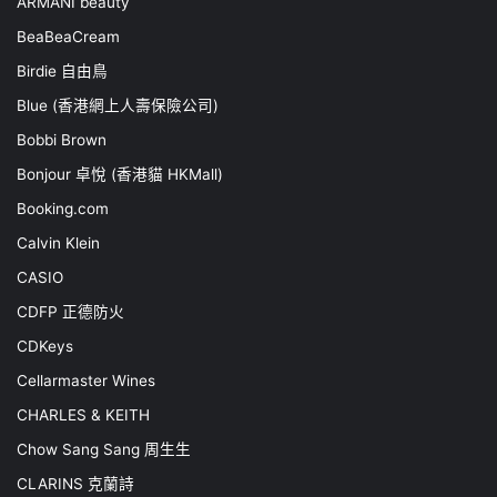
ARMANI beauty
BeaBeaCream
Birdie 自由鳥
Blue (香港網上人壽保險公司)
Bobbi Brown
Bonjour 卓悅 (香港貓 HKMall)
Booking.com
Calvin Klein
CASIO
CDFP 正德防火
CDKeys
Cellarmaster Wines
CHARLES & KEITH
Chow Sang Sang 周生生
CLARINS 克蘭詩