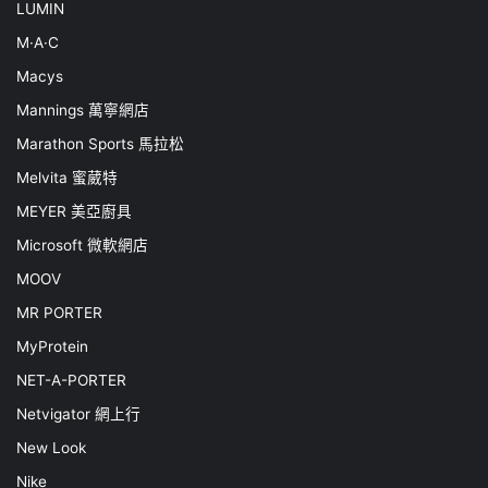
LUMIN
M·A·C
Macys
Mannings 萬寧網店
Marathon Sports 馬拉松
Melvita 蜜葳特
MEYER 美亞廚具
Microsoft 微軟網店
MOOV
MR PORTER
MyProtein
NET-A-PORTER
Netvigator 網上行
New Look
Nike