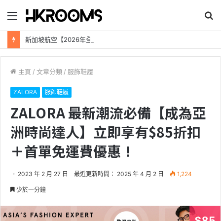
目
搜
錄
尋
新加坡航空【2026年全球航線大優惠】樟宜機場世界級設施帶您環遊世界！
主頁
/
文章分類
/
服飾鞋履
ZALORA
服飾鞋履
ZALORA 最新潮流必備【成為亞
洲時尚達人】立即享有$85折扣
＋首單免運費優惠！
2023 年 2 月 27 日
最近更新時間： 2025 年 4 月 2 日
1,224
少於一分鐘