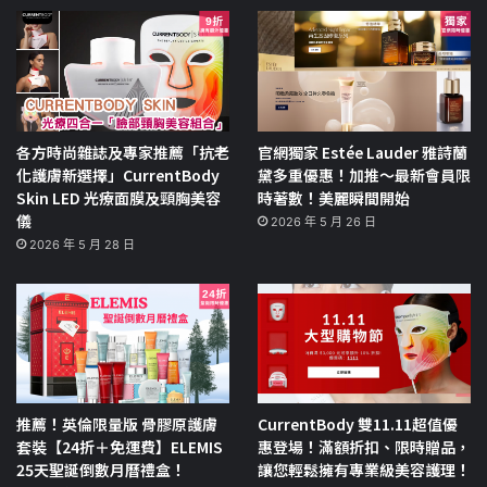
各方時尚雜誌及專家推薦「抗老
官網獨家 Estée Lauder 雅詩蘭
化護膚新選擇」CurrentBody
黛多重優惠！加推～最新會員限
Skin LED 光療面膜及頸胸美容
時著數！美麗瞬間開始
儀
2026 年 5 月 26 日
2026 年 5 月 28 日
推薦！英倫限量版 骨膠原護膚
CurrentBody 雙11.11超值優
套裝【24折＋免運費】ELEMIS
惠登場！滿額折扣、限時贈品，
25天聖誕倒數月曆禮盒！
讓您輕鬆擁有專業級美容護理！