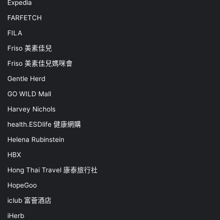
Expedia
FARFETCH
FILA
Friso 美素佳兒
Friso 美素佳兒媽咪會
Gentle Herd
GO WILD Mall
Harvey Nichols
health.ESDlife 健康網購
Helena Rubinstein
HBX
Hong Thai Travel 康泰旅行社
HopeGoo
iclub 富薈酒店
iHerb