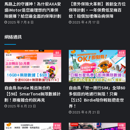
馬路上的守護神！為什麼AXA安
【意外保險大革新】首創全方位
盛iMotor是您最理想的汽車保
保障計劃，一年保費低至幾百
險選擇？給您最全面的保障計劃
蚊！賠償加埋傳染病保障
2025 年 7 月 8 日
2025 年 4 月 17 日
網絡通訊
自由鳥 Birdie 推出無合約
自由鳥「世一旅行SIM」全球60
【$98】SmarTone無限數據計
多個目的地通行無阻！只需
劃！跟複雜合約說再見
【$15】Birdie陪你輕鬆遊走世
界！
2025 年 6 月 23 日
2025 年 6 月 21 日