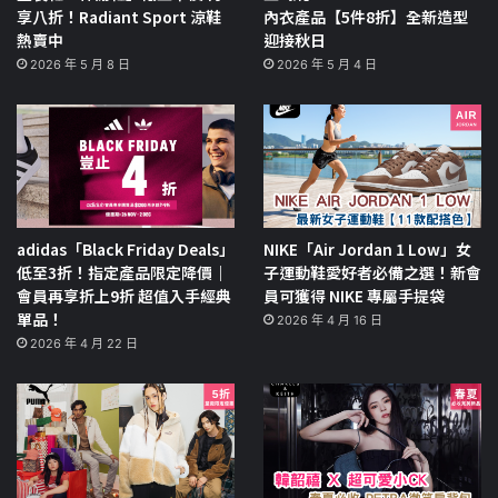
享八折！Radiant Sport 涼鞋
內衣產品【5件8折】全新造型
熱賣中
迎接秋日
2026 年 5 月 8 日
2026 年 5 月 4 日
adidas「Black Friday Deals」
NIKE「Air Jordan 1 Low」女
低至3折！指定產品限定降價｜
子運動鞋愛好者必備之選！新會
會員再享折上9折 超值入手經典
員可獲得 NIKE 專屬手提袋
單品！
2026 年 4 月 16 日
2026 年 4 月 22 日