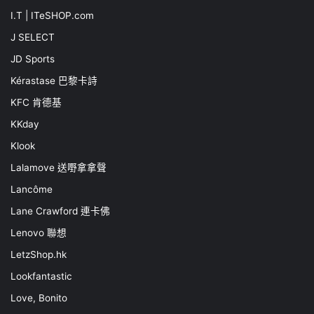
I.T | ITeSHOP.com
J SELECT
JD Sports
Kérastase 巴黎卡詩
KFC 肯德基
KKday
Klook
Lalamove 送嘢拿拿聲
Lancôme
Lane Crawford 連卡佛
Lenovo 聯想
LetzShop.hk
Lookfantastic
Love, Bonito