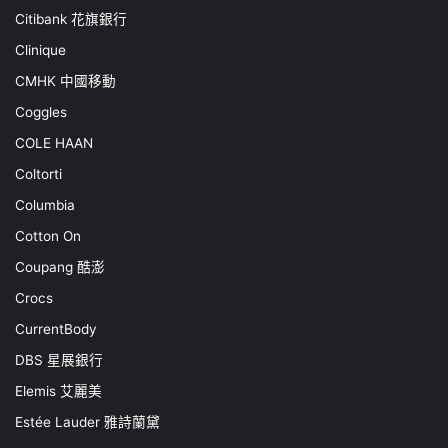
Citibank 花旗銀行
Clinique
CMHK 中國移動
Coggles
COLE HAAN
Coltorti
Columbia
Cotton On
Coupang 酷澎
Crocs
CurrentBody
DBS 星展銀行
Elemis 艾麗美
Estée Lauder 雅詩蘭黛