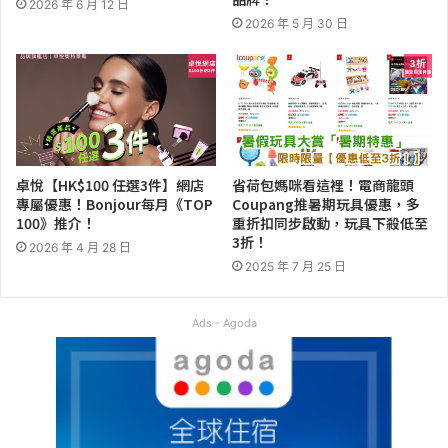
2026 年 6 月 12 日
2026 年 5 月 30 日
卓悅【HK$100 任選3件】網店
省荷包媽咪看這裡！電商龍頭
專屬優惠！Bonjour每月《TOP
Coupang推暑期玩具優惠，多
100》推介！
重折扣同步啟動，玩具下殺低至
3折！
2026 年 4 月 28 日
2025 年 7 月 25 日
Ads - Agoda