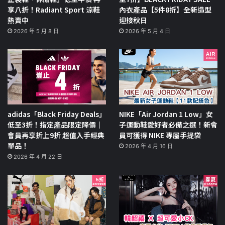
享八折！Radiant Sport 涼鞋
內衣產品【5件8折】全新造型
熱賣中
迎接秋日
2026 年 5 月 8 日
2026 年 5 月 4 日
adidas「Black Friday Deals」
NIKE「Air Jordan 1 Low」女
低至3折！指定產品限定降價｜
子運動鞋愛好者必備之選！新會
會員再享折上9折 超值入手經典
員可獲得 NIKE 專屬手提袋
單品！
2026 年 4 月 16 日
2026 年 4 月 22 日