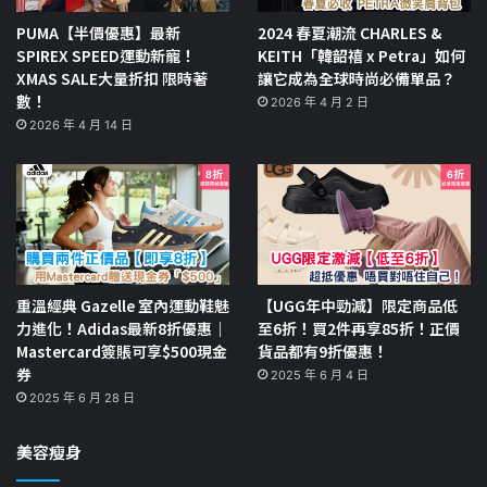
PUMA【半價優惠】最新
2024 春夏潮流 CHARLES &
SPIREX SPEED運動新寵！
KEITH「韓韶禧 x Petra」如何
XMAS SALE大量折扣 限時著
讓它成為全球時尚必備單品？
數！
2026 年 4 月 2 日
2026 年 4 月 14 日
重溫經典 Gazelle 室內運動鞋魅
【UGG年中勁減】限定商品低
力進化！Adidas最新8折優惠｜
至6折！買2件再享85折！正價
Mastercard簽賬可享$500現金
貨品都有9折優惠！
券
2025 年 6 月 4 日
2025 年 6 月 28 日
美容瘦身