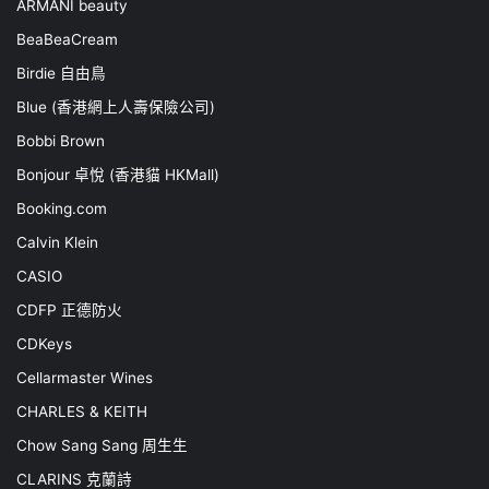
ARMANI beauty
BeaBeaCream
Birdie 自由鳥
Blue (香港網上人壽保險公司)
Bobbi Brown
Bonjour 卓悅 (香港貓 HKMall)
Booking.com
Calvin Klein
CASIO
CDFP 正德防火
CDKeys
Cellarmaster Wines
CHARLES & KEITH
Chow Sang Sang 周生生
CLARINS 克蘭詩