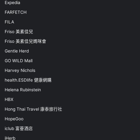
Expedia
FARFETCH
FILA
Friso 美素佳兒
Friso 美素佳兒媽咪會
Gentle Herd
GO WILD Mall
Harvey Nichols
health.ESDlife 健康網購
Helena Rubinstein
HBX
Hong Thai Travel 康泰旅行社
HopeGoo
iclub 富薈酒店
iHerb