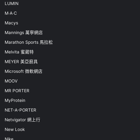
LUMIN
M·A·C
Macys
Mannings 萬寧網店
Marathon Sports 馬拉松
Melvita 蜜葳特
MEYER 美亞廚具
Microsoft 微軟網店
MOOV
MR PORTER
MyProtein
NET-A-PORTER
Netvigator 網上行
New Look
Nike