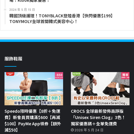
場！Klook獨家優惠！
2024 年 5 月 15 日
韓國頂級護理！TONYBLACK登陸香港【快閃優惠$199】
TONYMOLY全球首間韓式美容中心！
服飾鞋履
Speedo限時優惠【8折＋免運
CROCS 全球最新發佈高踭版
費】新會員買購滿$600【再減
「Unisex Siren Clog」3色！
$100】PayMe App領券【額外
獨家優惠碼＋全單免運費
減$50】
2026 年 5 月 24 日