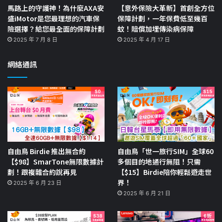
馬路上的守護神！為什麼AXA安
【意外保險大革新】首創全方位
盛iMotor是您最理想的汽車保
保障計劃，一年保費低至幾百
險選擇？給您最全面的保障計劃
蚊！賠償加埋傳染病保障
2025 年 7 月 8 日
2025 年 4 月 17 日
網絡通訊
自由鳥 Birdie 推出無合約
自由鳥「世一旅行SIM」全球60
【$98】SmarTone無限數據計
多個目的地通行無阻！只需
劃！跟複雜合約說再見
【$15】Birdie陪你輕鬆遊走世
界！
2025 年 6 月 23 日
2025 年 6 月 21 日