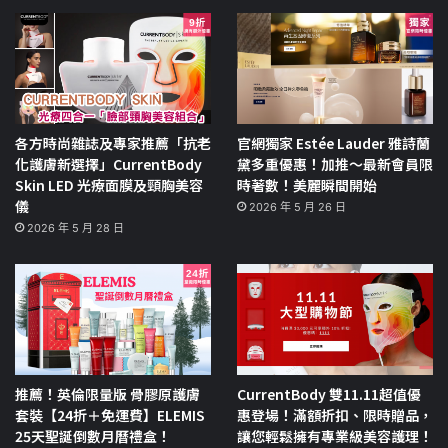
各方時尚雜誌及專家推薦「抗老
官網獨家 Estée Lauder 雅詩蘭
化護膚新選擇」CurrentBody
黛多重優惠！加推～最新會員限
Skin LED 光療面膜及頸胸美容
時著數！美麗瞬間開始
儀
2026 年 5 月 26 日
2026 年 5 月 28 日
推薦！英倫限量版 骨膠原護膚
CurrentBody 雙11.11超值優
套裝【24折＋免運費】ELEMIS
惠登場！滿額折扣、限時贈品，
25天聖誕倒數月曆禮盒！
讓您輕鬆擁有專業級美容護理！