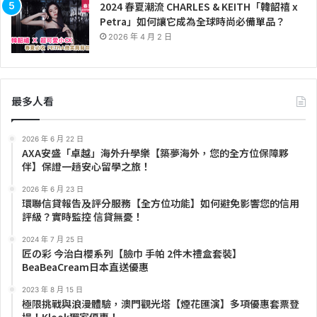
2024 春夏潮流 CHARLES & KEITH「韓韶禧 x
Petra」如何讓它成為全球時尚必備單品？
2026 年 4 月 2 日
最多人看
2026 年 6 月 22 日
AXA安盛「卓越」海外升學樂【築夢海外，您的全方位保障夥
伴】保證一趟安心留學之旅！
2026 年 6 月 23 日
環聯信貸報告及評分服務【全方位功能】如何避免影響您的信用
評級？實時監控 信貸無憂！
2024 年 7 月 25 日
匠の彩 今治白櫻系列【臉巾 手帕 2件木禮盒套裝】
BeaBeaCream日本直送優惠
2023 年 8 月 15 日
極限挑戰與浪漫體驗，澳門觀光塔【煙花匯演】多項優惠套票登