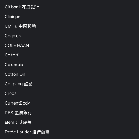
Citibank 花旗銀行
Clinique
CMHK 中國移動
Coggles
COLE HAAN
Coltorti
Columbia
Cotton On
Coupang 酷澎
Crocs
CurrentBody
DBS 星展銀行
Elemis 艾麗美
Estée Lauder 雅詩蘭黛