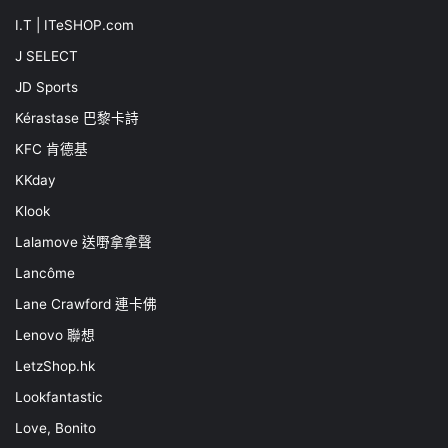
I.T | ITeSHOP.com
J SELECT
JD Sports
Kérastase 巴黎卡詩
KFC 肯德基
KKday
Klook
Lalamove 送嘢拿拿聲
Lancôme
Lane Crawford 連卡佛
Lenovo 聯想
LetzShop.hk
Lookfantastic
Love, Bonito