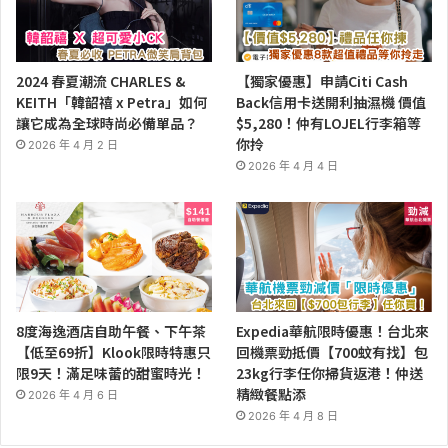
2024 春夏潮流 CHARLES &
【獨家優惠】申請Citi Cash
KEITH「韓韶禧 x Petra」如何
Back信用卡送開利抽濕機 價值
讓它成為全球時尚必備單品？
$5,280！仲有LOJEL行李箱等
你拎
2026 年 4 月 2 日
2026 年 4 月 4 日
8度海逸酒店自助午餐、下午茶
Expedia華航限時優惠！台北來
【低至69折】Klook限時特惠只
回機票勁抵價【700蚊有找】包
限9天！滿足味蕾的甜蜜時光！
23kg行李任你掃貨返港！仲送
精緻餐點添
2026 年 4 月 6 日
2026 年 4 月 8 日