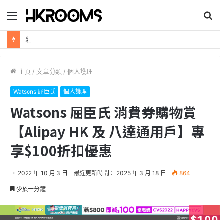
目
搜
錄
尋
新加坡航空【2026年全球航線大優惠】樟宜機場世界級設施帶您環遊世界！
主頁
/
文章分類
/
個人護理
Watsons 屈臣氏
個人護理
Watsons 屈臣氏 消費券購物賞
【Alipay HK 及 八達通用戶】專
享$100折扣優惠
2022 年 10 月 3 日
最近更新時間： 2025 年 3 月 18 日
864
少於一分鐘