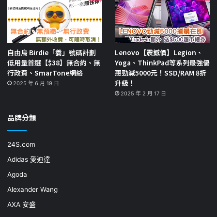
自由鳥 Birdie「養」號碼計劃
Lenovo【震撼價】Legion、
低用量首選【$38】無合約、無
Yoga、ThinkPad等系列最強優
行政費、SmarTone網絡
惠勁減5000元！SSD/RAM 8折
升級！
2025 年 6 月 19 日
2025 年 2 月 17 日
品牌分類
24S.com
Adidas 愛迪達
Agoda
Alexander Wang
AXA 安盛