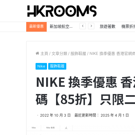
自駕遊必看「日本租車優惠大放送」Trip.com最高85折，首訂再享8%折扣！
旅遊著數
機票折
最新優惠
主頁
/
文章分類
/
服飾鞋履
/
NIKE 換季優惠 香港官
Nike
服飾鞋履
NIKE 換季優惠
碼【85折】只限
2022 年 10 月 3 日
最近更新時間： 2025 年 4 月 1 日