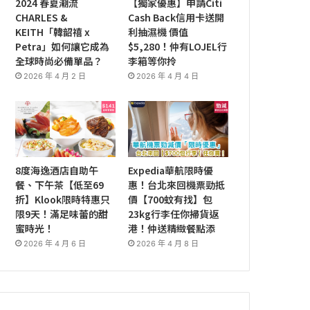
2024 春夏潮流
【獨家優惠】申請Citi
CHARLES &
Cash Back信用卡送開
KEITH「韓韶禧 x
利抽濕機 價值
Petra」如何讓它成為
$5,280！仲有LOJEL行
全球時尚必備單品？
李箱等你拎
2026 年 4 月 2 日
2026 年 4 月 4 日
8度海逸酒店自助午
Expedia華航限時優
餐、下午茶【低至69
惠！台北來回機票勁抵
折】Klook限時特惠只
價【700蚊有找】包
限9天！滿足味蕾的甜
23kg行李任你掃貨返
蜜時光！
港！仲送精緻餐點添
2026 年 4 月 6 日
2026 年 4 月 8 日