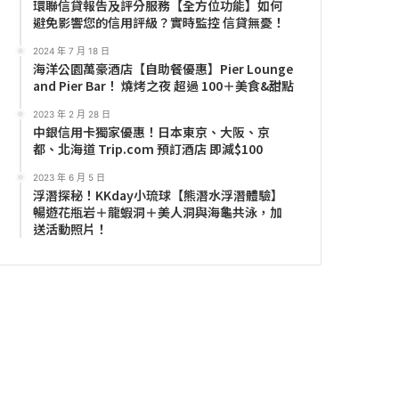
環聯信貸報告及評分服務【全方位功能】如何
避免影響您的信用評級？實時監控 信貸無憂！
2024 年 7 月 18 日
海洋公園萬豪酒店【自助餐優惠】Pier Lounge
and Pier Bar！ 燒烤之夜 超過 100＋美食&甜點
2023 年 2 月 28 日
中銀信用卡獨家優惠！日本東京、大阪、京
都、北海道 Trip.com 預訂酒店 即減$100
2023 年 6 月 5 日
浮潛探秘！KKday小琉球【熊潛水浮潛體驗】
暢遊花瓶岩＋龍蝦洞＋美人洞與海龜共泳，加
送活動照片！