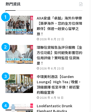
熱門資訊
AXA安盛「卓越」海外升學樂
【築夢海外，您的全方位保障
夥伴】保證一趟安心留學之
旅！
2026 年 6 月 22 日
環聯信貸報告及評分服務【全
方位功能】如何避免影響您的
信用評級？實時監控 信貸無
憂！
2026 年 6 月 23 日
中環美利酒店【Garden
Lounge】High Tea / 晚餐，
頂級選擇 低至半價！鄰近聖
約翰座堂旁
2026 年 4 月 18 日
Lookfantastic Drunk
Elephant B-Hydra