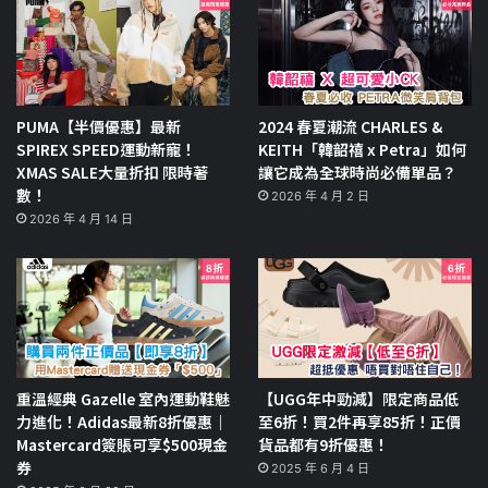
PUMA【半價優惠】最新
2024 春夏潮流 CHARLES &
SPIREX SPEED運動新寵！
KEITH「韓韶禧 x Petra」如何
XMAS SALE大量折扣 限時著
讓它成為全球時尚必備單品？
數！
2026 年 4 月 2 日
2026 年 4 月 14 日
重溫經典 Gazelle 室內運動鞋魅
【UGG年中勁減】限定商品低
力進化！Adidas最新8折優惠｜
至6折！買2件再享85折！正價
Mastercard簽賬可享$500現金
貨品都有9折優惠！
券
2025 年 6 月 4 日