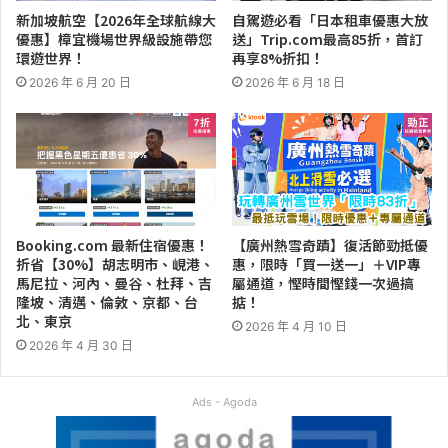
新加坡航空【2026年全球航線大
自駕遊必看「日本租車優惠大放
優惠】樟宜機場世界級設施帶您
送」Trip.com最高85折，首訂
環遊世界！
再享8%折扣！
2026 年 6 月 20 日
2026 年 6 月 18 日
Booking.com 最新住宿優惠！
【廣州熱雪奇蹟】復活節勁抵優
折省【30%】胡志明市、峴港、
惠，限時「買一送一」＋VIP專
馬尼拉、河內、曼谷、杜拜、吉
屬通道，慳時間慳錢一次過搞
隆坡、清邁、倫敦、京都、台
掂！
北、東京
2026 年 4 月 10 日
2026 年 4 月 30 日
Ads - Agoda