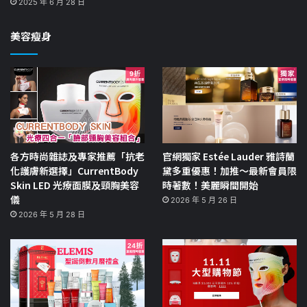
2025 年 6 月 28 日
美容瘦身
各方時尚雜誌及專家推薦「抗老
官網獨家 Estée Lauder 雅詩蘭
化護膚新選擇」CurrentBody
黛多重優惠！加推～最新會員限
Skin LED 光療面膜及頸胸美容
時著數！美麗瞬間開始
儀
2026 年 5 月 26 日
2026 年 5 月 28 日