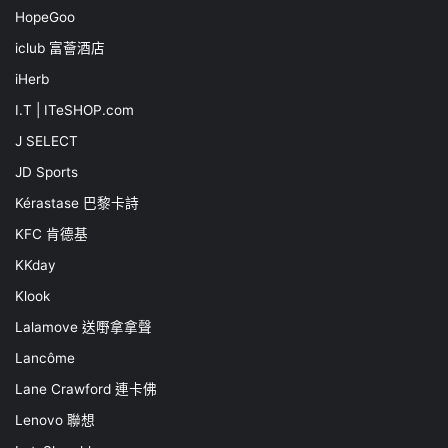
HopeGoo
iclub 富薈酒店
iHerb
I.T | ITeSHOP.com
J SELECT
JD Sports
Kérastase 巴黎卡詩
KFC 肯德基
KKday
Klook
Lalamove 送嘢拿拿聲
Lancôme
Lane Crawford 連卡佛
Lenovo 聯想