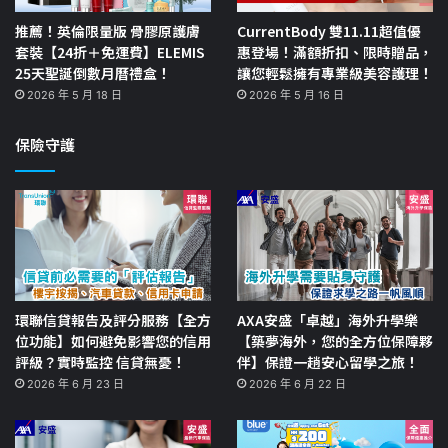
推薦！英倫限量版 骨膠原護膚
CurrentBody 雙11.11超值優
套裝【24折＋免運費】ELEMIS
惠登場！滿額折扣、限時贈品，
25天聖誕倒數月曆禮盒！
讓您輕鬆擁有專業級美容護理！
2026 年 5 月 18 日
2026 年 5 月 16 日
保險守護
環聯信貸報告及評分服務【全方
AXA安盛「卓越」海外升學樂
位功能】如何避免影響您的信用
【築夢海外，您的全方位保障夥
評級？實時監控 信貸無憂！
伴】保證一趟安心留學之旅！
2026 年 6 月 23 日
2026 年 6 月 22 日