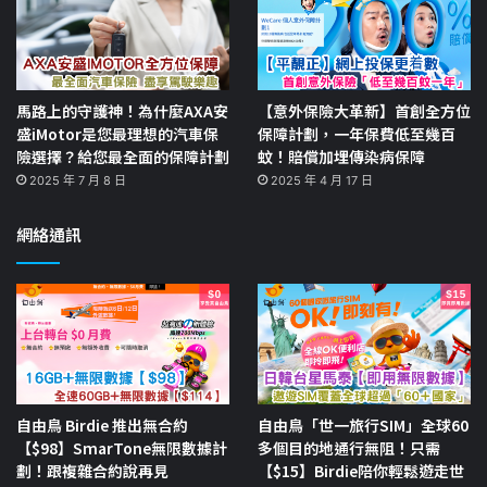
馬路上的守護神！為什麼AXA安
【意外保險大革新】首創全方位
盛iMotor是您最理想的汽車保
保障計劃，一年保費低至幾百
險選擇？給您最全面的保障計劃
蚊！賠償加埋傳染病保障
2025 年 7 月 8 日
2025 年 4 月 17 日
網絡通訊
自由鳥 Birdie 推出無合約
自由鳥「世一旅行SIM」全球60
【$98】SmarTone無限數據計
多個目的地通行無阻！只需
劃！跟複雜合約說再見
【$15】Birdie陪你輕鬆遊走世