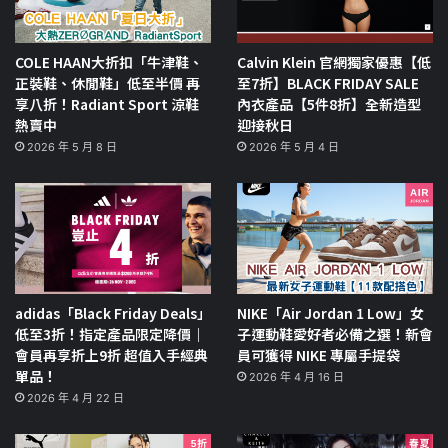
COLE HAAN大折扣「牛津鞋、
Calvin Klein 官網獨家優惠【低
正裝鞋、休閒鞋」低至半價 再
至7折】BLACK FRIDAY SALE
享八折！Radiant Sport 涼鞋
內衣產品【5件8折】全新造型
熱賣中
迎接秋日
2026 年 5 月 8 日
2026 年 5 月 4 日
adidas「Black Friday Deals」
NIKE「Air Jordan 1 Low」女
低至3折！指定產品限定降價｜
子運動鞋愛好者必備之選！新會
會員再享折上9折 超值入手經典
員可獲得 NIKE 專屬手提袋
單品！
2026 年 4 月 16 日
2026 年 4 月 22 日