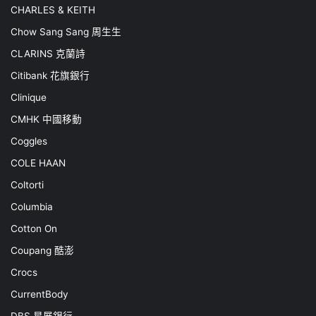
CHARLES & KEITH
Chow Sang Sang 周生生
CLARINS 克蘭詩
Citibank 花旗銀行
Clinique
CMHK 中國移動
Coggles
COLE HAAN
Coltorti
Columbia
Cotton On
Coupang 酷澎
Crocs
CurrentBody