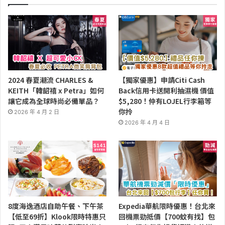
2024 春夏潮流 CHARLES &
【獨家優惠】申請Citi Cash
KEITH「韓韶禧 x Petra」如何
Back信用卡送開利抽濕機 價值
讓它成為全球時尚必備單品？
$5,280！仲有LOJEL行李箱等
你拎
2026 年 4 月 2 日
2026 年 4 月 4 日
8度海逸酒店自助午餐、下午茶
Expedia華航限時優惠！台北來
【低至69折】Klook限時特惠只
回機票勁抵價【700蚊有找】包