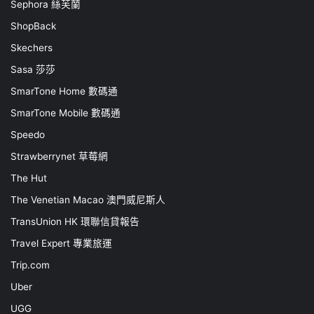
Sephora 絲芙蘭
ShopBack
Skechers
Sasa 莎莎
SmarTone Home 數碼通
SmarTone Mobile 數碼通
Speedo
Strawberrynet 草莓網
The Hut
The Venetian Macao 澳門威尼斯人
TransUnion HK 環聯信貸報告
Travel Expert 專業旅運
Trip.com
Uber
UGG