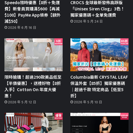
Speedo限時優惠【8折＋免運
CROCS 全球最新發佈高踭版
費】新會員買購滿$600【再減
「Unisex Siren Clog」3色！
$100】PayMe App領券【額外
獨家優惠碼＋全單免運費
減$50】
2026 年 5 月 24 日
2026 年 6 月 16 日
限時搶購！超過290款美品低至
Columbia最新 CRYSTAL LEAF
【半價優惠】，送禮好物【8折
保溫外套【85折】獨家優惠碼
入手】Cotton On 年度大優
｜超過千款 特定商品【低至5
惠！
折】
2026 年 5 月 12 日
2026 年 5 月 10 日