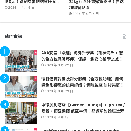
限9天！滿足味蕾的甜蜜時光！
23kg行李任你掃貨返港！仲送
精緻餐點添
2026 年 4 月 6 日
2026 年 4 月 8 日
熱門資訊
AXA安盛「卓越」海外升學樂【築夢海外，您
的全方位保障夥伴】保證一趟安心留學之旅！
2026 年 6 月 22 日
環聯信貸報告及評分服務【全方位功能】如何
避免影響您的信用評級？實時監控 信貸無憂！
2026 年 6 月 23 日
中環美利酒店【Garden Lounge】High Tea /
晚餐，頂級選擇 低至半價！鄰近聖約翰座堂旁
2026 年 4 月 18 日
Lookfantastic Drunk Elephant B-Hydra