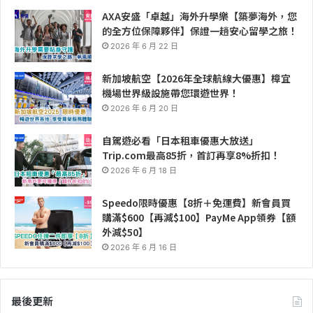
AXA安盛「卓越」海外升學樂【築夢海外，您
的全方位保障夥伴】保證一趟安心留學之旅！
2026 年 6 月 22 日
新加坡航空【2026年全球航線大優惠】樟宜
機場世界級設施帶您環遊世界！
2026 年 6 月 20 日
自駕遊必看「日本租車優惠大放送」
Trip.com最高85折，首訂再享8%折扣！
2026 年 6 月 18 日
Speedo限時優惠【8折＋免運費】新會員買
購滿$600【再減$100】PayMe App領券【額
外減$50】
2026 年 6 月 16 日
最後更新