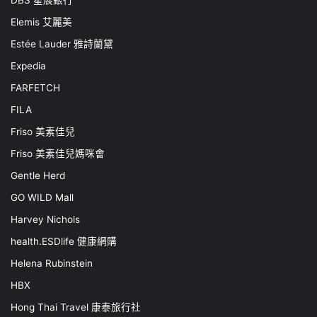
DBS 星展銀行
Elemis 艾麗美
Estée Lauder 雅詩蘭黛
Expedia
FARFETCH
FILA
Friso 美素佳兒
Friso 美素佳兒媽咪會
Gentle Herd
GO WILD Mall
Harvey Nichols
health.ESDlife 健康網購
Helena Rubinstein
HBX
Hong Thai Travel 康泰旅行社