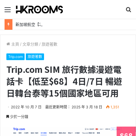
目
搜
錄
尋
新加坡航空【2026年全球航線大優惠】樟宜機場世界級設施帶您環遊世界！
主頁
/
文章分類
/
旅遊著數
Trip.com
旅遊著數
Trip.com SIM 旅行數據漫遊電
話卡【低至$68】4日/7日 暢遊
日韓台泰等15個國家地區可用
2022 年 10 月 7 日
最近更新時間： 2025 年 3 月 18 日
1,351
少於一分鐘