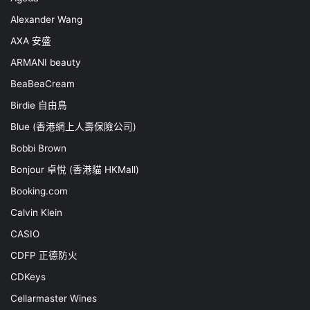
Alexander Wang
AXA 安盛
ARMANI beauty
BeaBeaCream
Birdie 自由鳥
Blue (香港網上人壽保險公司)
Bobbi Brown
Bonjour 卓悅 (香港貓 HKMall)
Booking.com
Calvin Klein
CASIO
CDFP 正德防火
CDKeys
Cellarmaster Wines