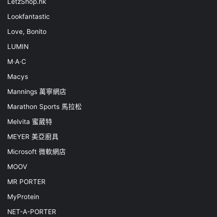
LetzShop.hk
Lookfantastic
Love, Bonito
LUMIN
M·A·C
Macys
Mannings 萬寧網店
Marathon Sports 馬拉松
Melvita 蜜葳特
MEYER 美亞廚具
Microsoft 微軟網店
MOOV
MR PORTER
MyProtein
NET-A-PORTER