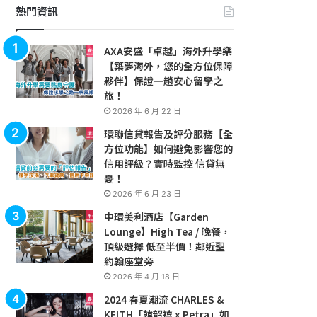
熱門資訊
AXA安盛「卓越」海外升學樂
【築夢海外，您的全方位保障
夥伴】保證一趟安心留學之
旅！
2026 年 6 月 22 日
環聯信貸報告及評分服務【全
方位功能】如何避免影響您的
信用評級？實時監控 信貸無
憂！
2026 年 6 月 23 日
中環美利酒店【Garden
Lounge】High Tea / 晚餐，
頂級選擇 低至半價！鄰近聖
約翰座堂旁
2026 年 4 月 18 日
2024 春夏潮流 CHARLES &
KEITH「韓韶禧 x Petra」如