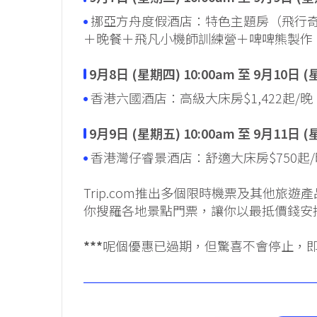
挪亞方舟度假酒店：特色主題房（飛行奇遇
＋晚餐＋飛凡小機師訓練營＋啤啤熊製作
9月8日 (星期四) 10:00am 至 9月10日 
香港六國酒店：高級大床房$1,422起
9月9日 (星期五) 10:00am 至 9月11日 
香港灣仔睿景酒店：舒適大床房$750起/
Trip.com推出多個限時機票及其他旅
你搜羅各地景點門票，讓你以最抵價錢安排行
***
呢個優惠已過期，但驚喜不會停止，