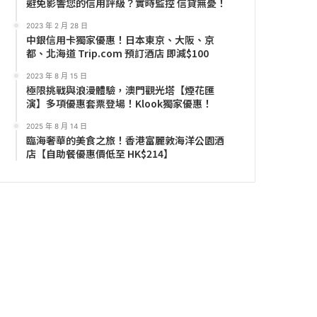
避免影響您的信用評級？實時監控 信貸無憂！
2023 年 2 月 28 日
中銀信用卡獨家優惠！日本東京、大阪、京
都、北海道 Trip.com 預訂酒店 即減$100
2023 年 8 月 15 日
極限挑戰與浪漫體驗，澳門觀光塔【煙花匯
演】多項優惠套票登場！Klook獨家優惠！
2025 年 8 月 14 日
臨海奢華的美食之旅！香港富麗敦海洋公園酒
店【自助餐優惠價低至 HK$214】