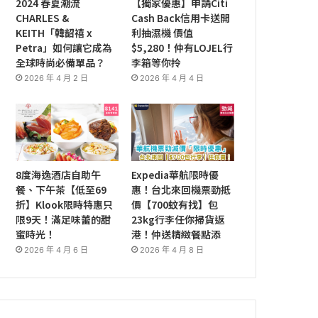
2024 春夏潮流
【獨家優惠】申請Citi
CHARLES &
Cash Back信用卡送開
KEITH「韓韶禧 x
利抽濕機 價值
Petra」如何讓它成為
$5,280！仲有LOJEL行
全球時尚必備單品？
李箱等你拎
2026 年 4 月 2 日
2026 年 4 月 4 日
8度海逸酒店自助午
Expedia華航限時優
餐、下午茶【低至69
惠！台北來回機票勁抵
折】Klook限時特惠只
價【700蚊有找】包
限9天！滿足味蕾的甜
23kg行李任你掃貨返
蜜時光！
港！仲送精緻餐點添
2026 年 4 月 6 日
2026 年 4 月 8 日