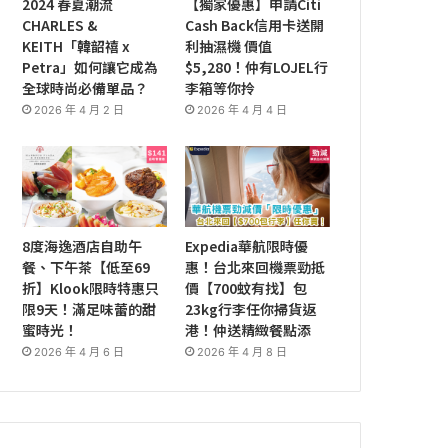
2024 春夏潮流
【獨家優惠】申請Citi
CHARLES &
Cash Back信用卡送開
KEITH「韓韶禧 x
利抽濕機 價值
Petra」如何讓它成為
$5,280！仲有LOJEL行
全球時尚必備單品？
李箱等你拎
2026 年 4 月 2 日
2026 年 4 月 4 日
8度海逸酒店自助午
Expedia華航限時優
餐、下午茶【低至69
惠！台北來回機票勁抵
折】Klook限時特惠只
價【700蚊有找】包
限9天！滿足味蕾的甜
23kg行李任你掃貨返
蜜時光！
港！仲送精緻餐點添
2026 年 4 月 6 日
2026 年 4 月 8 日