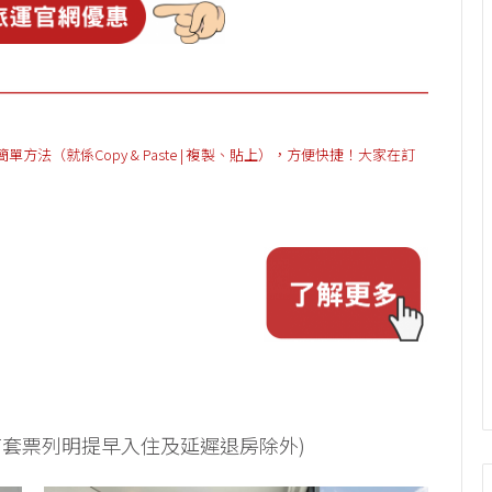
（就係Copy & Paste | 複製、貼上），方便快捷！大家在訂
(持有套票列明提早入住及延遲退房除外)