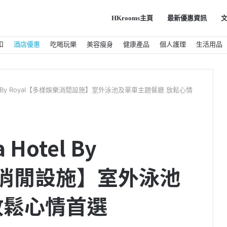
HKrooms主頁
最新優惠資訊
扣
酒店優惠
吃喝玩樂
美容瘦身
健康產品
個人護理
生活用品
tel By Royal【多樣娛樂消閒設施】室外泳池及單車主題餐廳 放鬆心情
Hotel By
樂消閒設施】室外泳池
放鬆心情首選