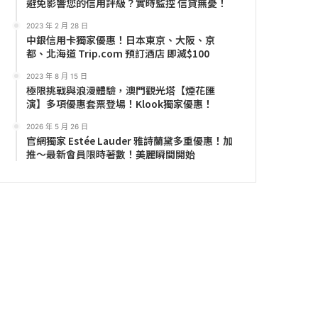
避免影響您的信用評級？實時監控 信貸無憂！
2023 年 2 月 28 日
中銀信用卡獨家優惠！日本東京、大阪、京
都、北海道 Trip.com 預訂酒店 即減$100
2023 年 8 月 15 日
極限挑戰與浪漫體驗，澳門觀光塔【煙花匯
演】多項優惠套票登場！Klook獨家優惠！
2026 年 5 月 26 日
官網獨家 Estée Lauder 雅詩蘭黛多重優惠！加
推～最新會員限時著數！美麗瞬間開始