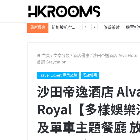
自駕遊必看「日本租車優惠大放送」Trip.com最高85折，首訂再享8%折扣！
旅遊著數
機票折
最新優惠
主頁
/
文章分類
/
酒店優惠
/
沙田帝逸酒店 Alva Ho
首選 Staycation
Travel Expert 專業旅運
酒店優惠
沙田帝逸酒店 Alva 
Royal【多樣娛
及單車主題餐廳 