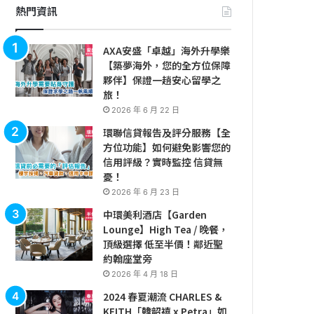
熱門資訊
AXA安盛「卓越」海外升學樂
【築夢海外，您的全方位保障
夥伴】保證一趟安心留學之
旅！
2026 年 6 月 22 日
環聯信貸報告及評分服務【全
方位功能】如何避免影響您的
信用評級？實時監控 信貸無
憂！
2026 年 6 月 23 日
中環美利酒店【Garden
Lounge】High Tea / 晚餐，
頂級選擇 低至半價！鄰近聖
約翰座堂旁
2026 年 4 月 18 日
2024 春夏潮流 CHARLES &
KEITH「韓韶禧 x Petra」如