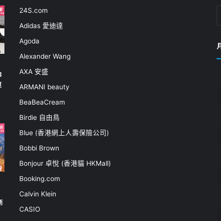
24S.com
Adidas 愛迪達
Agoda
Alexander Wang
AXA 安盛
3
運
ARMANI beauty
BeaBeaCream
Birdie 自由鳥
Blue (香港網上人壽保險公司)
Bobbi Brown
Bonjour 卓悅 (香港貓 HKMall)
Booking.com
Calvin Klein
商
CASIO