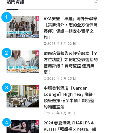
熱門資訊
AXA安盛「卓越」海外升學樂
【築夢海外，您的全方位保障
夥伴】保證一趟安心留學之
旅！
2026 年 6 月 22 日
環聯信貸報告及評分服務【全
方位功能】如何避免影響您的
信用評級？實時監控 信貸無
憂！
2026 年 6 月 23 日
中環美利酒店【Garden
Lounge】High Tea / 晚餐，
頂級選擇 低至半價！鄰近聖
約翰座堂旁
2026 年 4 月 18 日
2024 春夏潮流 CHARLES &
KEITH「韓韶禧 x Petra」如