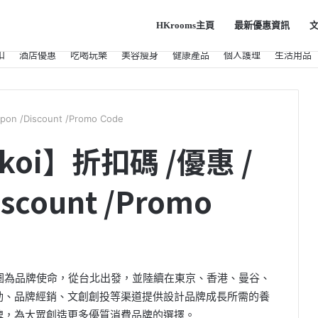
HKrooms主頁
最新優惠資訊
扣
酒店優惠
吃喝玩樂
美容瘦身
健康產品
個人護理
生活用品
 /Discount /Promo Code
koi】折扣碼 /優惠 /
scount /Promo
計生態圈為品牌使命，從台北出發，並陸續在東京、香港、曼谷、
動、品牌經銷、文創創投等渠道提供設計品牌成長所需的養
牌，為大眾創造更多優質消費品牌的選擇。