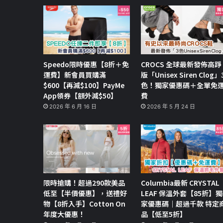
Speedo限時優惠【8折＋免
CROCS 全球最新發佈高踭
運費】新會員買購滿
版「Unisex Siren Clog」
$600【再減$100】PayMe
色！獨家優惠碼＋全單免
App領券【額外減$50】
費
2026 年 6 月 16 日
2026 年 5 月 24 日
限時搶購！超過290款美品
Columbia最新 CRYSTAL
低至【半價優惠】，送禮好
LEAF 保溫外套【85折】獨
物【8折入手】Cotton On
家優惠碼｜超過千款 特定
年度大優惠！
品【低至5折】