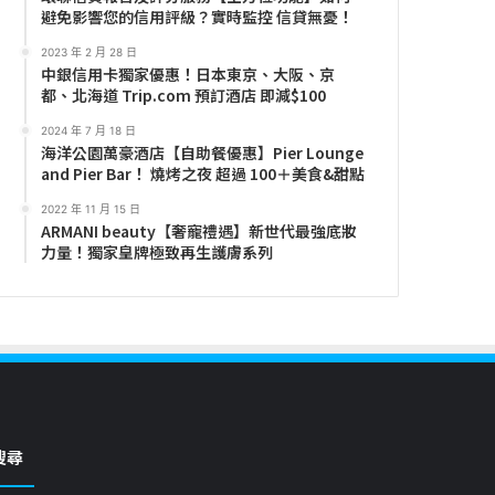
避免影響您的信用評級？實時監控 信貸無憂！
2023 年 2 月 28 日
中銀信用卡獨家優惠！日本東京、大阪、京
都、北海道 Trip.com 預訂酒店 即減$100
2024 年 7 月 18 日
海洋公園萬豪酒店【自助餐優惠】Pier Lounge
and Pier Bar！ 燒烤之夜 超過 100＋美食&甜點
2022 年 11 月 15 日
ARMANI beauty【奢寵禮遇】新世代最強底妝
力量！獨家皇牌極致再生護膚系列
搜尋