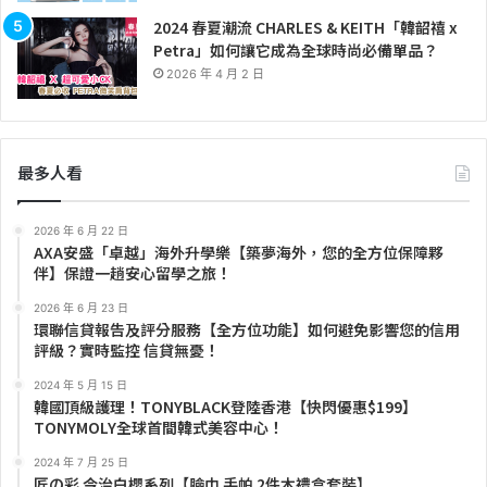
2024 春夏潮流 CHARLES & KEITH「韓韶禧 x
Petra」如何讓它成為全球時尚必備單品？
2026 年 4 月 2 日
最多人看
2026 年 6 月 22 日
AXA安盛「卓越」海外升學樂【築夢海外，您的全方位保障夥
伴】保證一趟安心留學之旅！
2026 年 6 月 23 日
環聯信貸報告及評分服務【全方位功能】如何避免影響您的信用
評級？實時監控 信貸無憂！
2024 年 5 月 15 日
韓國頂級護理！TONYBLACK登陸香港【快閃優惠$199】
TONYMOLY全球首間韓式美容中心！
2024 年 7 月 25 日
匠の彩 今治白櫻系列【臉巾 手帕 2件木禮盒套裝】