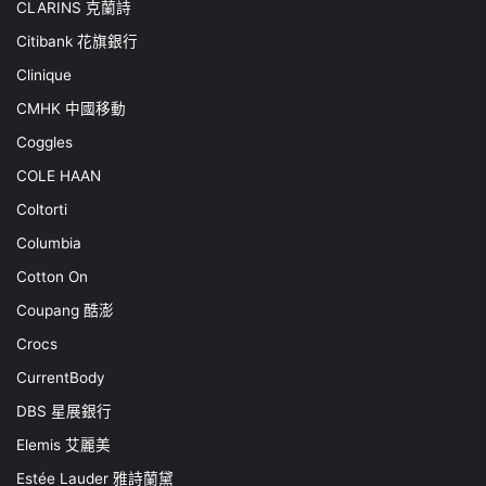
CLARINS 克蘭詩
Citibank 花旗銀行
Clinique
CMHK 中國移動
Coggles
COLE HAAN
Coltorti
Columbia
Cotton On
Coupang 酷澎
Crocs
CurrentBody
DBS 星展銀行
Elemis 艾麗美
Estée Lauder 雅詩蘭黛