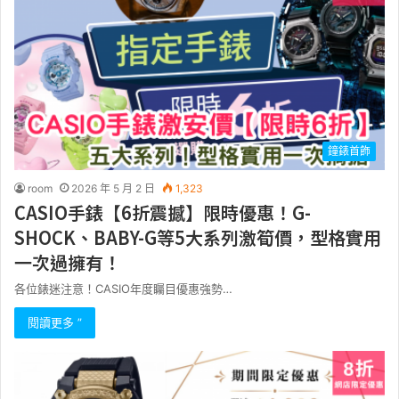
鐘錶首飾
room
2026 年 5 月 2 日
1,323
CASIO手錶【6折震撼】限時優惠！G-
SHOCK、BABY-G等5大系列激筍價，型格實用
一次過擁有！
各位錶迷注意！CASIO年度矚目優惠強勢…
閱讀更多 ”