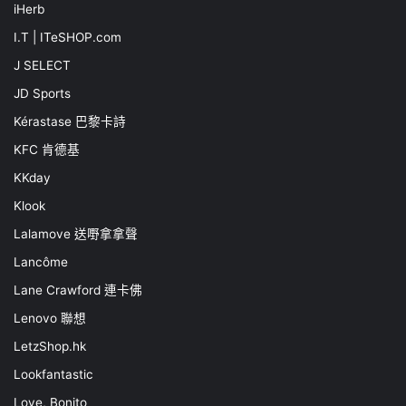
iHerb
I.T | ITeSHOP.com
J SELECT
JD Sports
Kérastase 巴黎卡詩
KFC 肯德基
KKday
Klook
Lalamove 送嘢拿拿聲
Lancôme
Lane Crawford 連卡佛
Lenovo 聯想
LetzShop.hk
Lookfantastic
Love, Bonito