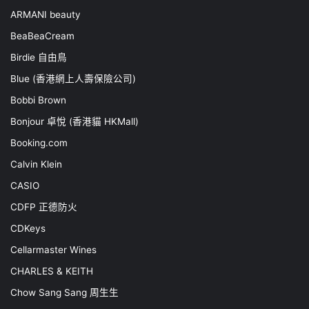
ARMANI beauty
BeaBeaCream
Birdie 自由鳥
Blue (香港網上人壽保險公司)
Bobbi Brown
Bonjour 卓悅 (香港貓 HKMall)
Booking.com
Calvin Klein
CASIO
CDFP 正德防火
CDKeys
Cellarmaster Wines
CHARLES & KEITH
Chow Sang Sang 周生生