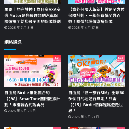
馬路上的守護神！為什麼AXA安
【意外保險大革新】首創全方位
盛iMotor是您最理想的汽車保
保障計劃，一年保費低至幾百
險選擇？給您最全面的保障計劃
蚊！賠償加埋傳染病保障
2025 年 7 月 8 日
2025 年 4 月 17 日
網絡通訊
自由鳥 Birdie 推出無合約
自由鳥「世一旅行SIM」全球60
【$98】SmarTone無限數據計
多個目的地通行無阻！只需
劃！跟複雜合約說再見
【$15】Birdie陪你輕鬆遊走世
界！
2025 年 6 月 23 日
2025 年 6 月 21 日