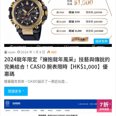
鐘錶首飾
room
2024 年 1 月 9 日
990
2024龍年限定「擁抱龍年風采」技藝與傳說的
完美結合！CASIO 腕表限時【HK$1,000】優
惠碼
隨著龍年到來，CASIO設計了一款近似是…
閱讀更多 ”