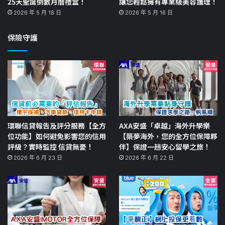
25天聖誕倒數月曆禮盒！
讓您輕鬆擁有專業級美容護理！
2026 年 5 月 18 日
2026 年 5 月 16 日
保險守護
環聯信貸報告及評分服務【全方
AXA安盛「卓越」海外升學樂
位功能】如何避免影響您的信用
【築夢海外，您的全方位保障夥
評級？實時監控 信貸無憂！
伴】保證一趟安心留學之旅！
2026 年 6 月 23 日
2026 年 6 月 22 日