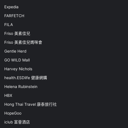
Expedia
FARFETCH
FILA
Friso 美素佳兒
Friso 美素佳兒媽咪會
Gentle Herd
GO WILD Mall
Harvey Nichols
health.ESDlife 健康網購
Helena Rubinstein
HBX
Hong Thai Travel 康泰旅行社
HopeGoo
iclub 富薈酒店