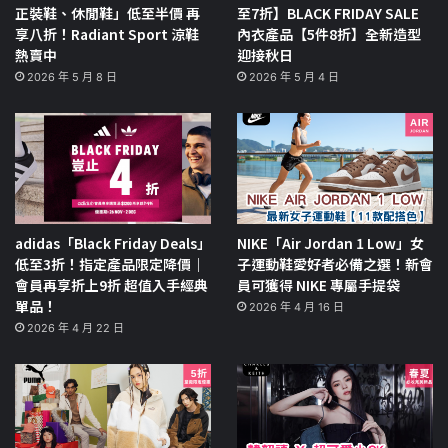
正裝鞋、休閒鞋」低至半價 再
至7折】BLACK FRIDAY SALE
享八折！Radiant Sport 涼鞋
內衣產品【5件8折】全新造型
熱賣中
迎接秋日
2026 年 5 月 8 日
2026 年 5 月 4 日
adidas「Black Friday Deals」
NIKE「Air Jordan 1 Low」女
低至3折！指定產品限定降價｜
子運動鞋愛好者必備之選！新會
會員再享折上9折 超值入手經典
員可獲得 NIKE 專屬手提袋
單品！
2026 年 4 月 16 日
2026 年 4 月 22 日