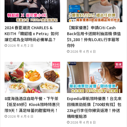
2024 春夏潮流 CHARLES &
【獨家優惠】申請Citi Cash
KEITH「韓韶禧 x Petra」如何
Back信用卡送開利抽濕機 價值
讓它成為全球時尚必備單品？
$5,280！仲有LOJEL行李箱等
你拎
2026 年 4 月 2 日
2026 年 4 月 4 日
8度海逸酒店自助午餐、下午茶
Expedia華航限時優惠！台北來
【低至69折】Klook限時特惠只
回機票勁抵價【700蚊有找】包
限9天！滿足味蕾的甜蜜時光！
23kg行李任你掃貨返港！仲送
精緻餐點添
2026 年 4 月 6 日
2026 年 4 月 8 日