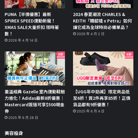
PUMA【半價優惠】最新
2024 春夏潮流 CHARLES &
SPIREX SPEED運動新寵！
KEITH「韓韶禧 x Petra」如何
XMAS SALE大量折扣 限時著
讓它成為全球時尚必備單品？
數！
2026 年 4 月 2 日
2026 年 4 月 14 日
重溫經典 Gazelle 室內運動鞋魅
【UGG年中勁減】限定商品低
力進化！Adidas最新8折優惠｜
至6折！買2件再享85折！正價
Mastercard簽賬可享$500現金
貨品都有9折優惠！
券
2025 年 6 月 4 日
2025 年 6 月 28 日
美容瘦身