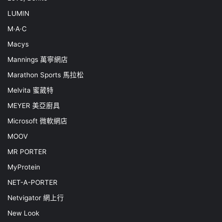
LUMIN
M·A·C
Macys
Mannings 萬寧網店
Marathon Sports 馬拉松
Melvita 蜜葳特
MEYER 美亞廚具
Microsoft 微軟網店
MOOV
MR PORTER
MyProtein
NET-A-PORTER
Netvigator 網上行
New Look