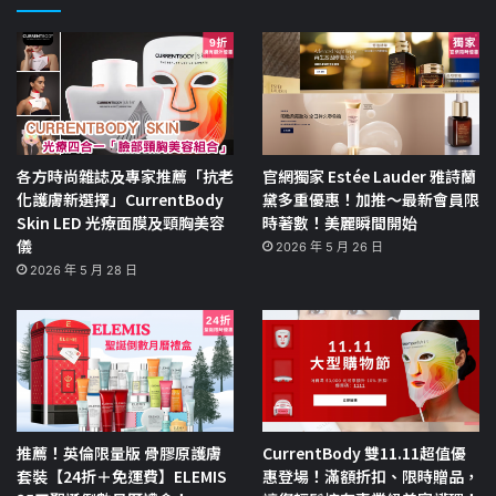
各方時尚雜誌及專家推薦「抗老
官網獨家 Estée Lauder 雅詩蘭
化護膚新選擇」CurrentBody
黛多重優惠！加推～最新會員限
Skin LED 光療面膜及頸胸美容
時著數！美麗瞬間開始
儀
2026 年 5 月 26 日
2026 年 5 月 28 日
推薦！英倫限量版 骨膠原護膚
CurrentBody 雙11.11超值優
套裝【24折＋免運費】ELEMIS
惠登場！滿額折扣、限時贈品，