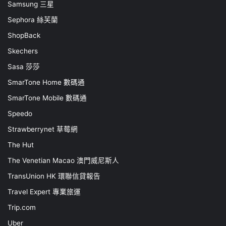
Samsung 三星
Sephora 絲芙蘭
ShopBack
Skechers
Sasa 莎莎
SmarTone Home 數碼通
SmarTone Mobile 數碼通
Speedo
Strawberrynet 草莓網
The Hut
The Venetian Macao 澳門威尼斯人
TransUnion HK 環聯信貸報告
Travel Expert 專業旅運
Trip.com
Uber