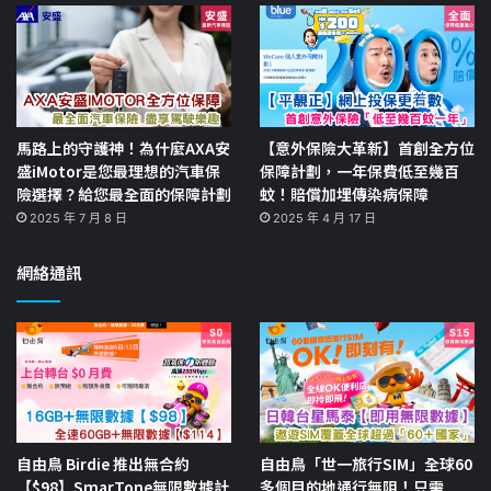
馬路上的守護神！為什麼AXA安
【意外保險大革新】首創全方位
盛iMotor是您最理想的汽車保
保障計劃，一年保費低至幾百
險選擇？給您最全面的保障計劃
蚊！賠償加埋傳染病保障
2025 年 7 月 8 日
2025 年 4 月 17 日
網絡通訊
自由鳥 Birdie 推出無合約
自由鳥「世一旅行SIM」全球60
【$98】SmarTone無限數據計
多個目的地通行無阻！只需