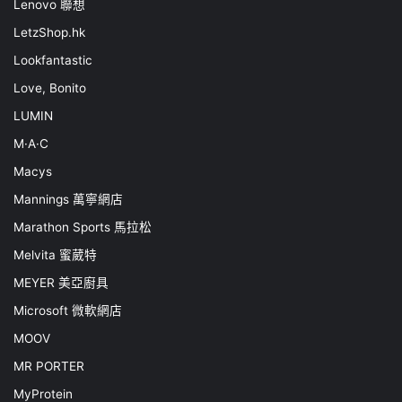
Lenovo 聯想
LetzShop.hk
Lookfantastic
Love, Bonito
LUMIN
M·A·C
Macys
Mannings 萬寧網店
Marathon Sports 馬拉松
Melvita 蜜葳特
MEYER 美亞廚具
Microsoft 微軟網店
MOOV
MR PORTER
MyProtein