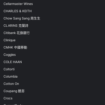
Cellarmaster Wines
CHARLES & KEITH
Chow Sang Sang 周生生
CLARINS 克蘭詩
Citibank 花旗銀行
Clinique
CMHK 中國移動
Coggles
COLE HAAN
Coltorti
Columbia
Cotton On
Coupang 酷澎
Crocs