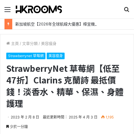
目
搜
錄
尋
新加坡航空【2026年全球航線大優惠】樟宜機場世界級設施帶您環遊世界！
主頁
/
文章分類
/
美容瘦身
Strawberrynet 草莓網
美容瘦身
StrawberryNet 草莓網【低至
47折】Clarins 克蘭詩 最抵價
錢！淡香水、精華、保濕、身體
護理
2023 年 2 月 8 日
最近更新時間： 2025 年 4 月 3 日
1,195
少於一分鐘