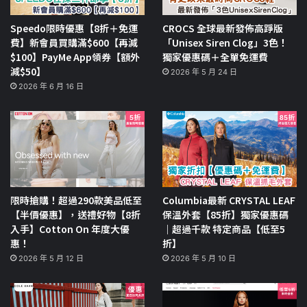
Speedo限時優惠【8折＋免運
CROCS 全球最新發佈高踭版
費】新會員買購滿$600【再減
「Unisex Siren Clog」3色！
$100】PayMe App領券【額外
獨家優惠碼＋全單免運費
減$50】
2026 年 5 月 24 日
2026 年 6 月 16 日
限時搶購！超過290款美品低至
Columbia最新 CRYSTAL LEAF
【半價優惠】，送禮好物【8折
保溫外套【85折】獨家優惠碼
入手】Cotton On 年度大優
｜超過千款 特定商品【低至5
惠！
折】
2026 年 5 月 12 日
2026 年 5 月 10 日