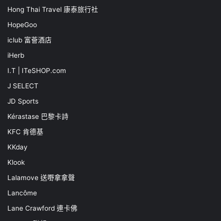
Hong Thai Travel 康泰旅行社
HopeGoo
iclub 富薈酒店
iHerb
I.T | ITeSHOP.com
J SELECT
JD Sports
Kérastase 巴黎卡詩
KFC 肯德基
KKday
Klook
Lalamove 送嘢拿拿聲
Lancôme
Lane Crawford 連卡佛