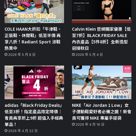
COLE HAAN大折扣「牛津鞋、
Calvin Klein 官網獨家優惠【低
正裝鞋、休閒鞋」低至半價 再
至7折】BLACK FRIDAY SALE
享八折！Radiant Sport 涼鞋
內衣產品【5件8折】全新造型
熱賣中
迎接秋日
2026 年 5 月 8 日
2026 年 5 月 4 日
adidas「Black Friday Deals」
NIKE「Air Jordan 1 Low」女
低至3折！指定產品限定降價｜
子運動鞋愛好者必備之選！新會
會員再享折上9折 超值入手經典
員可獲得 NIKE 專屬手提袋
單品！
2026 年 4 月 16 日
2026 年 4 月 22 日