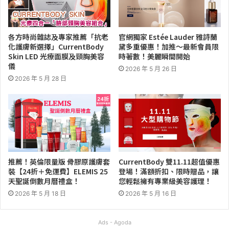
各方時尚雜誌及專家推薦「抗老
官網獨家 Estée Lauder 雅詩蘭
化護膚新選擇」CurrentBody
黛多重優惠！加推～最新會員限
Skin LED 光療面膜及頸胸美容
時著數！美麗瞬間開始
儀
2026 年 5 月 26 日
2026 年 5 月 28 日
推薦！英倫限量版 骨膠原護膚套
CurrentBody 雙11.11超值優惠
裝【24折＋免運費】ELEMIS 25
登場！滿額折扣、限時贈品，讓
天聖誕倒數月曆禮盒！
您輕鬆擁有專業級美容護理！
2026 年 5 月 18 日
2026 年 5 月 16 日
Ads - Agoda