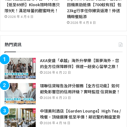
【低至69折】Klook限時特惠只
回機票勁抵價【700蚊有找】包
限9天！滿足味蕾的甜蜜時光！
23kg行李任你掃貨返港！仲送
精緻餐點添
2026 年 4 月 6 日
2026 年 4 月 8 日
熱門資訊
AXA安盛「卓越」海外升學樂【築夢海外，您
的全方位保障夥伴】保證一趟安心留學之旅！
2026 年 6 月 22 日
環聯信貸報告及評分服務【全方位功能】如何
避免影響您的信用評級？實時監控 信貸無憂！
2026 年 6 月 23 日
中環美利酒店【Garden Lounge】High Tea /
晚餐，頂級選擇 低至半價！鄰近聖約翰座堂旁
2026 年 4 月 18 日