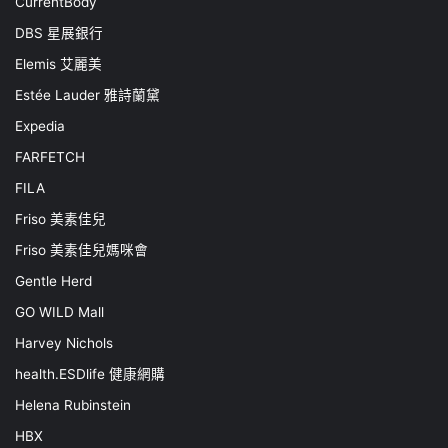
CurrentBody
DBS 星展銀行
Elemis 艾麗美
Estée Lauder 雅詩蘭黛
Expedia
FARFETCH
FILA
Friso 美素佳兒
Friso 美素佳兒媽咪會
Gentle Herd
GO WILD Mall
Harvey Nichols
health.ESDlife 健康網購
Helena Rubinstein
HBX