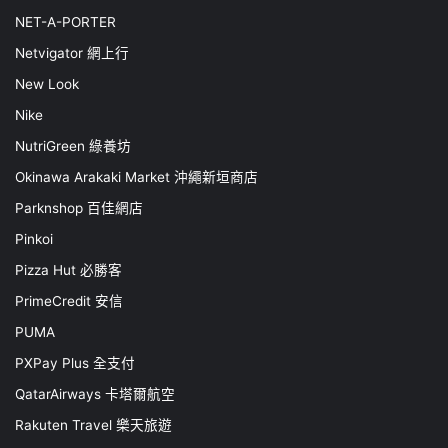
NET-A-PORTER
Netvigator 網上行
New Look
Nike
NutriGreen 綠養坊
Okinawa Arakaki Market 沖繩新垣商店
Parknshop 百佳網店
Pinkoi
Pizza Hut 必勝客
PrimeCredit 安信
PUMA
PXPay Plus 全支付
QatarAirways 卡塔爾航空
Rakuten Travel 樂天旅遊