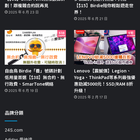
劃！跟複雜合約說再見
【$15】Birdie陪你輕鬆遊走世
界！
2025 年 6 月 23 日
2025 年 6 月 21 日
自由鳥 Birdie「養」號碼計劃
Lenovo【震撼價】Legion、
低用量首選【$38】無合約、無
Yoga、ThinkPad等系列最強優
行政費、SmarTone網絡
惠勁減5000元！SSD/RAM 8折
升級！
2025 年 6 月 19 日
2025 年 2 月 17 日
品牌分類
24S.com
Adidas 愛迪達