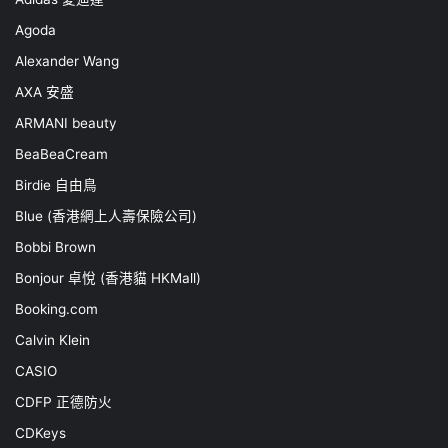
Agoda
Alexander Wang
AXA 安盛
ARMANI beauty
BeaBeaCream
Birdie 自由鳥
Blue (香港網上人壽保險公司)
Bobbi Brown
Bonjour 卓悅 (香港貓 HKMall)
Booking.com
Calvin Klein
CASIO
CDFP 正德防火
CDKeys