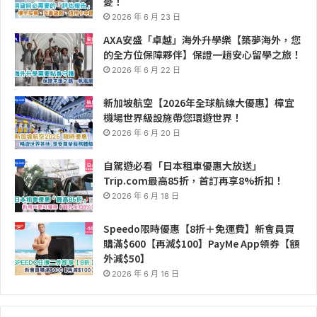
憂！
2026 年 6 月 23 日
AXA安盛「卓越」海外升學樂【築夢海外，您
的全方位保障夥伴】保證一趟安心留學之旅！
2026 年 6 月 22 日
新加坡航空【2026年全球航線大優惠】樟宜
機場世界級設施帶您環遊世界！
2026 年 6 月 20 日
自駕遊必看「日本租車優惠大放送」
Trip.com最高85折，首訂再享8%折扣！
2026 年 6 月 18 日
Speedo限時優惠【8折＋免運費】新會員買
購滿$600【再減$100】PayMe App領券【額
外減$50】
2026 年 6 月 16 日