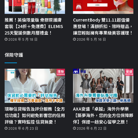
推薦！英倫限量版 骨膠原護膚
CurrentBody 雙11.11超值優
套裝【24折＋免運費】ELEMIS
惠登場！滿額折扣、限時贈品，
25天聖誕倒數月曆禮盒！
讓您輕鬆擁有專業級美容護理！
2026 年 5 月 18 日
2026 年 5 月 16 日
保險守護
環聯信貸報告及評分服務【全方
AXA安盛「卓越」海外升學樂
位功能】如何避免影響您的信用
【築夢海外，您的全方位保障夥
評級？實時監控 信貸無憂！
伴】保證一趟安心留學之旅！
2026 年 6 月 23 日
2026 年 6 月 22 日