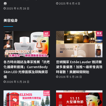
券
2025 年 6 月 4 日
2025 年 6 月 28 日
美容瘦身
各方時尚雜誌及專家推薦「抗老
官網獨家 Estée Lauder 雅詩蘭
化護膚新選擇」CurrentBody
黛多重優惠！加推～最新會員限
Skin LED 光療面膜及頸胸美容
時著數！美麗瞬間開始
儀
2026 年 5 月 26 日
2026 年 5 月 28 日