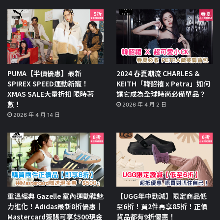
PUMA【半價優惠】最新
2024 春夏潮流 CHARLES &
SPIREX SPEED運動新寵！
KEITH「韓韶禧 x Petra」如何
XMAS SALE大量折扣 限時著
讓它成為全球時尚必備單品？
數！
2026 年 4 月 2 日
2026 年 4 月 14 日
重溫經典 Gazelle 室內運動鞋魅
【UGG年中勁減】限定商品低
力進化！Adidas最新8折優惠｜
至6折！買2件再享85折！正價
Mastercard簽賬可享$500現金
貨品都有9折優惠！